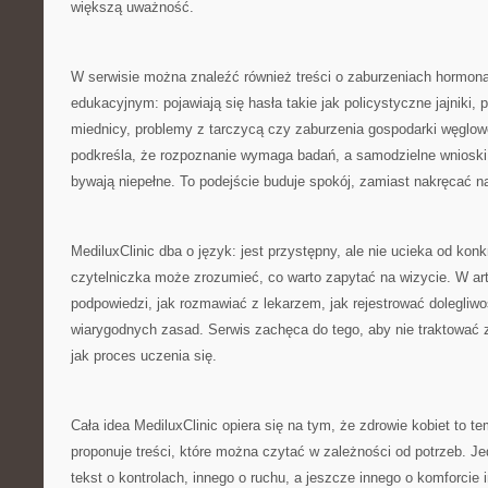
większą uważność.
W serwisie można znaleźć również treści o zaburzeniach hormona
edukacyjnym: pojawiają się hasła takie jak policystyczne jajniki, 
miednicy, problemy z tarczycą czy zaburzenia gospodarki węglo
podkreśla, że rozpoznanie wymaga badań, a samodzielne wniosk
bywają niepełne. To podejście buduje spokój, zamiast nakręcać na
MediluxClinic dba o język: jest przystępny, ale nie ucieka od konk
czytelniczka może zrozumieć, co warto zapytać na wizycie. W art
podpowiedzi, jak rozmawiać z lekarzem, jak rejestrować dolegliwo
wiarygodnych zasad. Serwis zachęca do tego, aby nie traktować z
jak proces uczenia się.
Cała idea MediluxClinic opiera się na tym, że zdrowie kobiet to te
proponuje treści, które można czytać w zależności od potrzeb. J
tekst o kontrolach, innego o ruchu, a jeszcze innego o komforc