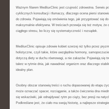
Ważnym filarem MediluxClinic jest czujność zdrowotna. Serwis p
cyklicznych konsultacji i tłumaczy, dlaczego ocena piersi stanow
do zdrowia. Pojawiają się omówienia tego, jak przygotować się do
maksymalnie efektywna. W treściach przewija się też motyw, że 
ciągłego stresu, bo liczy się systematyczność i rozsądek.
MediluxClinic opisuje zdrowie kobiet szerzej niż tylko przez pryzm
holistyczne, czyli takie, które uwzględnia hormony, samopoczuci
dotyczą diety w duchu równowagi, a nie zakazów. Pojawiają się t
talerz w rytmie dnia, jak nawadniać organizm oraz dlaczego stabi
idealny plan.
Osobny obszar stanowią treści o ruchu dopasowanej do etapu życ
może oznaczać spacer, rozciąganie, a także ćwiczenia dna miedn
się wskazówki, jak odnajdywać rytm po ciąży, bez presji na nat
Podkreślane jest, że ciało ma swoją historię, a najlepsze strategie