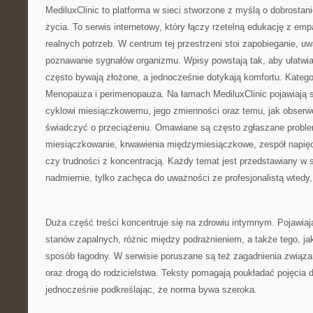
MediluxClinic to platforma w sieci stworzone z myślą o dobrosta
życia. To serwis internetowy, który łączy rzetelną edukację z e
realnych potrzeb. W centrum tej przestrzeni stoi zapobieganie, u
poznawanie sygnałów organizmu. Wpisy powstają tak, aby ułatwiać
często bywają złożone, a jednocześnie dotykają komfortu. Kateg
Menopauza i perimenopauza. Na łamach MediluxClinic pojawiają 
cyklowi miesiączkowemu, jego zmienności oraz temu, jak obserw
świadczyć o przeciążeniu. Omawiane są często zgłaszane proble
miesiączkowanie, krwawienia międzymiesiączkowe, zespół napię
czy trudności z koncentracją. Każdy temat jest przedstawiany w 
nadmiernie, tylko zachęca do uważności ze profesjonalistą wtedy, 
Duża część treści koncentruje się na zdrowiu intymnym. Pojawiaj
stanów zapalnych, różnic między podrażnieniem, a także tego, j
sposób łagodny. W serwisie poruszane są też zagadnienia związ
oraz drogą do rodzicielstwa. Teksty pomagają poukładać pojęcia
jednocześnie podkreślając, że norma bywa szeroka.