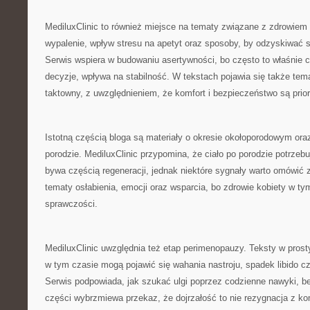
MediluxClinic to również miejsce na tematy związane z zdrowi
wypalenie, wpływ stresu na apetyt oraz sposoby, by odzyskiwać s
Serwis wspiera w budowaniu asertywności, bo często to właśnie c
decyzje, wpływa na stabilność. W tekstach pojawia się także te
taktowny, z uwzględnieniem, że komfort i bezpieczeństwo są prio
Istotną częścią bloga są materiały o okresie okołoporodowym oraz
porodzie. MediluxClinic przypomina, że ciało po porodzie potrzebu
bywa częścią regeneracji, jednak niektóre sygnały warto omówić
tematy osłabienia, emocji oraz wsparcia, bo zdrowie kobiety w ty
sprawczości.
MediluxClinic uwzględnia też etap perimenopauzy. Teksty w pros
w tym czasie mogą pojawić się wahania nastroju, spadek libido c
Serwis podpowiada, jak szukać ulgi poprzez codzienne nawyki, b
części wybrzmiewa przekaz, że dojrzałość to nie rezygnacja z ko