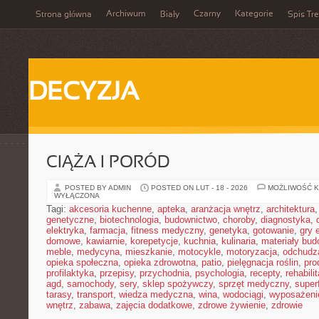
Archiwum
Czarny
Kategorie
Strona główna
Biały
Spis Tre
DECYZJA
CIĄŻA I PORÓD
POSTED BY ADMIN
POSTED ON LUT - 18 - 2026
MOŻLIWOŚĆ 
WYŁĄCZONA
Tagi:
akcesoria kuchenne
,
apteka
,
aranżacja wnętrz
,
architektura
genetyczne
,
biotechnologia
,
budownictwo
,
choroby
,
diagnostyka
,
elektryka
,
farmacja
,
fitness medyczny
,
genetyka
,
gotowanie
,
gry 
domowe
,
kawiarnie
,
korepetycje
,
kuchnia
,
kulinaria
,
materiały bud
meble
,
medycyna
,
mieszkanie
,
motocykle
,
motoryzacja
,
odchudz
opieka społeczna
,
opieka zdrowotna
,
patio
,
pielęgnacja roślin
,
pro
profilaktyka
,
przepisy
,
przychodnia
,
psychologia
,
recepty
,
rehabili
agd
,
samochody
,
sery
,
sklep spożywczy
,
sprzęt medyczny
,
super
tarasy
,
transport
,
wiedza medyczna
,
wina
,
wodociągi
,
wyposażeni
wnętrz
,
zabawa
,
zajęcia dodatkowe
,
zdrowe żywienie
,
zdrowie