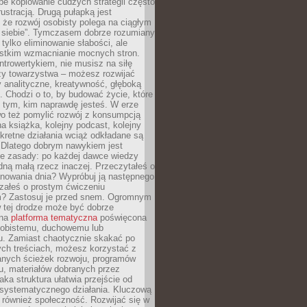
epe kopiowanie cudzych strategii często
rustracją. Drugą pułapką jest
 że rozwój osobisty polega na ciągłym
u siebie”. Tymczasem dobrze rozumiany
 tylko eliminowanie słabości, ale
stkim wzmacnianie mocnych stron.
introwertykiem, nie musisz na siłę
y towarzystwa – możesz rozwijać
y analityczne, kreatywność, głęboką
. Chodzi o to, by budować życie, które
z tym, kim naprawdę jesteś. W erze
wo też pomylić rozwój z konsumpcją
jna książka, kolejny podcast, kolejny
retne działania wciąż odkładane są
. Dlatego dobrym nawykiem jest
e zasady: po każdej dawce wiedzy
dną małą rzecz inaczej. Przeczytałeś o
anowania dnia? Wypróbuj ją następnego
załeś o prostym ćwiczeniu
 Zastosuj je przed snem. Ogromnym
 tej drodze może być dobrze
ana
platforma tematyczna
poświęcona
sobistemu, duchowemu lub
 Zamiast chaotycznie skakać po
ch treściach, możesz korzystać z
nych ścieżek rozwoju, programów
u, materiałów dobranych przez
aka struktura ułatwia przejście od
o systematycznego działania. Kluczową
 również społeczność. Rozwijać się w