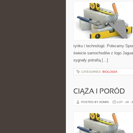
rynku i technologii. Polecamy Sp
świecie samochodów z logo Jaguar
sygnały potrafią […]
CATEGORIES:
BIOLOGIA
CIĄŻA I PORÓD
POSTED BY ADMIN
LUT - 18 - 