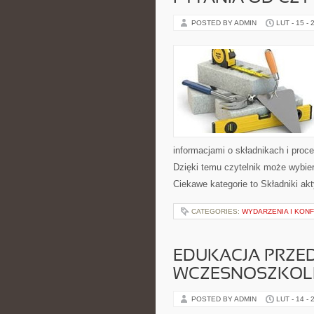
POSTED BY ADMIN
LUT - 15 - 
informacjami o składnikach i pro
Dzięki temu czytelnik może wybiera
Ciekawe kategorie to Składniki ak
CATEGORIES:
WYDARZENIA I KON
EDUKACJA PRZE
WCZESNOSZKOL
POSTED BY ADMIN
LUT - 14 - 