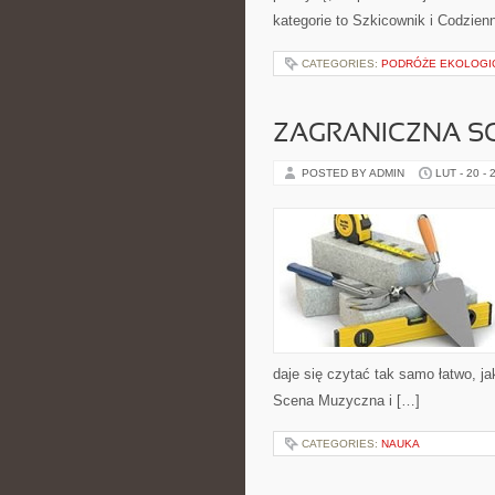
kategorie to Szkicownik i Codzie
CATEGORIES:
PODRÓŻE EKOLOGIC
ZAGRANICZNA S
POSTED BY ADMIN
LUT - 20 - 
daje się czytać tak samo łatwo, ja
Scena Muzyczna i […]
CATEGORIES:
NAUKA