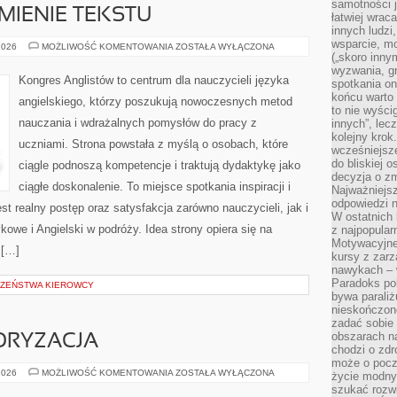
samotności j
MIENIE TEKSTU
łatwiej wra
innych ludzi
wsparcie, mo
CZYTANIE
2026
MOŻLIWOŚĆ KOMENTOWANIA
ZOSTAŁA WYŁĄCZONA
I
(„skoro inny
ROZUMIENIE
wyzwania, g
TEKSTU
Kongres Anglistów to centrum dla nauczycieli języka
spotkania on
końcu warto 
angielskiego, którzy poszukują nowoczesnych metod
to nie wyści
nauczania i wdrażalnych pomysłów do pracy z
innych”, lec
kolejny kro
uczniami. Strona powstała z myślą o osobach, które
wcześniejsze
do bliskiej 
ciągle podnoszą kompetencje i traktują dydaktykę jako
decyzja o zm
ciągłe doskonalenie. To miejsce spotkania inspiracji i
Najważniejsz
odpowiedzi n
t realny postęp oraz satysfakcja zarówno nauczycieli, jak i
W ostatnich 
owe i Angielski w podróży. Idea strony opiera się na
z najpopular
Motywacyjne
 […]
kursy z zarz
nawykach – w
Paradoks pol
CZEŃSTWA KIEROWCY
bywa parali
nieskończone
zadać sobie 
obszarach n
TORYZACJA
chodzi o zdro
może o pocz
LIFESTYLE
2026
MOŻLIWOŚĆ KOMENTOWANIA
ZOSTAŁA WYŁĄCZONA
życie modny 
I
szukać rozw
MOTORYZACJA