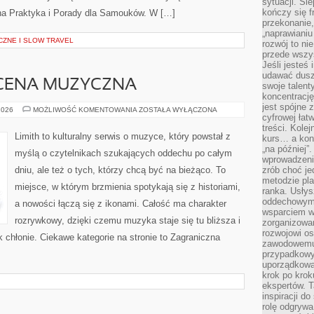
sytuacji. Śl
kończy się f
nna Praktyka i Porady dla Samouków. W […]
przekonanie,
„naprawiani
ZNE I SLOW TRAVEL
rozwój to nie
przede wszy
Jeśli jesteś 
udawać dusz
CENA MUZYCZNA
swoje talent
koncentrację
jest spójne 
ZAGRANICZNA
2026
MOŻLIWOŚĆ KOMENTOWANIA
ZOSTAŁA WYŁĄCZONA
cyfrowej łat
SCENA
MUZYCZNA
treści. Kole
Limith to kulturalny serwis o muzyce, który powstał z
kurs… a konk
„na później”
myślą o czytelnikach szukających oddechu po całym
wprowadzeni
dniu, ale też o tych, którzy chcą być na bieżąco. To
zrób choć je
metodzie pl
miejsce, w którym brzmienia spotykają się z historiami,
ranka. Usłys
oddechowym?
a nowości łączą się z ikonami. Całość ma charakter
wsparciem w
rozrywkowy, dzięki czemu muzyka staje się tu bliższa i
zorganizow
rozwojowi o
k chłonie. Ciekawe kategorie na stronie to Zagraniczna
zawodowemu.
przypadkowy
uporządkowa
krok po krok
ekspertów. T
inspiracji d
rolę odgrywa