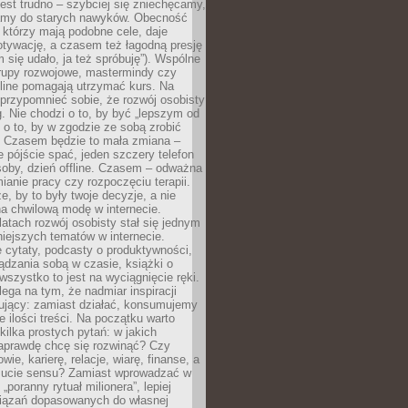
est trudno – szybciej się zniechęcamy,
camy do starych nawyków. Obecność
, którzy mają podobne cele, daje
tywację, a czasem też łagodną presję
m się udało, ja też spróbuję”). Wspólne
rupy rozwojowe, mastermindy czy
line pomagają utrzymać kurs. Na
przypomnieć sobie, że rozwój osobisty
g. Nie chodzi o to, by być „lepszym od
z o to, by w zgodzie ze sobą zrobić
k. Czasem będzie to mała zmiana –
 pójście spać, jeden szczery telefon
osoby, dzień offline. Czasem – odważna
ianie pracy czy rozpoczęciu terapii.
e, by to były twoje decyzje, a nie
a chwilową modę w internecie.
latach rozwój osobisty stał się jednym
niejszych tematów w internecie.
 cytaty, podcasty o produktywności,
ądzania sobą w czasie, książki o
szystko to jest na wyciągnięcie ręki.
ega na tym, że nadmiar inspiracji
żujący: zamiast działać, konsumujemy
 ilości treści. Na początku warto
kilka prostych pytań: w jakich
aprawdę chcę się rozwinąć? Czy
wie, karierę, relacje, wiarę, finanse, a
ucie sensu? Zamiast wprowadzać w
„poranny rytuał milionera”, lepiej
iązań dopasowanych do własnej