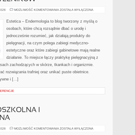
PYTANIA
2026
MOŻLIWOŚĆ KOMENTOWANIA
ZOSTAŁA WYŁĄCZONA
OD
CZYTELNIKÓW
Estetica – Endermologia to blog tworzony z myślą o
osobach, które chcą rozsądnie dbać o urodę i
jednocześnie rozumieć, jak działają produkty do
pielęgnacji, na czym polega zabiegi medyczno-
estetyczne oraz które zabiegi gabinetowe mają realne
działanie. To miejsce łączy praktykę pielęgnacyjną z
cesach zachodzących w skórze, tkankach i organizmie.
ć rozwiązania trafniej oraz unikać puste obietnice.
tywne i […]
FERENCJE
DSZKOLNA I
NA
EDUKACJA
2026
MOŻLIWOŚĆ KOMENTOWANIA
ZOSTAŁA WYŁĄCZONA
PRZEDSZKOLNA
I