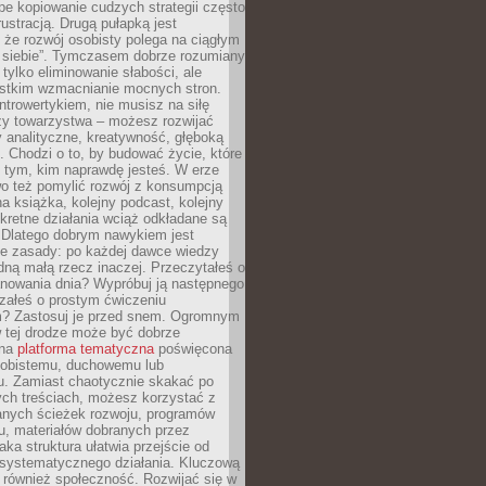
epe kopiowanie cudzych strategii często
rustracją. Drugą pułapką jest
 że rozwój osobisty polega na ciągłym
u siebie”. Tymczasem dobrze rozumiany
 tylko eliminowanie słabości, ale
stkim wzmacnianie mocnych stron.
introwertykiem, nie musisz na siłę
y towarzystwa – możesz rozwijać
y analityczne, kreatywność, głęboką
. Chodzi o to, by budować życie, które
z tym, kim naprawdę jesteś. W erze
wo też pomylić rozwój z konsumpcją
jna książka, kolejny podcast, kolejny
retne działania wciąż odkładane są
. Dlatego dobrym nawykiem jest
e zasady: po każdej dawce wiedzy
dną małą rzecz inaczej. Przeczytałeś o
anowania dnia? Wypróbuj ją następnego
załeś o prostym ćwiczeniu
 Zastosuj je przed snem. Ogromnym
 tej drodze może być dobrze
ana
platforma tematyczna
poświęcona
sobistemu, duchowemu lub
 Zamiast chaotycznie skakać po
ch treściach, możesz korzystać z
nych ścieżek rozwoju, programów
u, materiałów dobranych przez
aka struktura ułatwia przejście od
o systematycznego działania. Kluczową
 również społeczność. Rozwijać się w