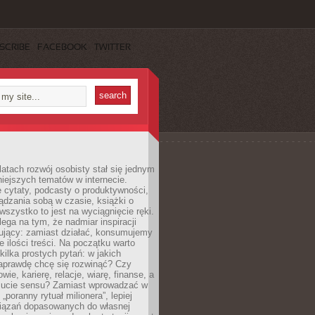
SCRIBE
FACEBOOK
TWITTER
latach rozwój osobisty stał się jednym
niejszych tematów w internecie.
 cytaty, podcasty o produktywności,
ądzania sobą w czasie, książki o
szystko to jest na wyciągnięcie ręki.
ega na tym, że nadmiar inspiracji
żujący: zamiast działać, konsumujemy
 ilości treści. Na początku warto
kilka prostych pytań: w jakich
aprawdę chcę się rozwinąć? Czy
wie, karierę, relacje, wiarę, finanse, a
ucie sensu? Zamiast wprowadzać w
„poranny rytuał milionera”, lepiej
iązań dopasowanych do własnej