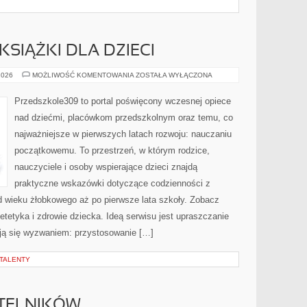
KSIĄŻKI DLA DZIECI
CZYTELNICTWO
2026
MOŻLIWOŚĆ KOMENTOWANIA
ZOSTAŁA WYŁĄCZONA
I
KSIĄŻKI
DLA
Przedszkole309 to portal poświęcony wczesnej opiece
DZIECI
nad dziećmi, placówkom przedszkolnym oraz temu, co
najważniejsze w pierwszych latach rozwoju: nauczaniu
początkowemu. To przestrzeń, w którym rodzice,
nauczyciele i osoby wspierające dzieci znajdą
praktyczne wskazówki dotyczące codzienności z
 wieku żłobkowego aż po pierwsze lata szkoły. Zobacz
etyka i zdrowie dziecka. Ideą serwisu jest upraszczanie
tają się wyzwaniem: przystosowanie […]
 TALENTY
YTELNIKÓW