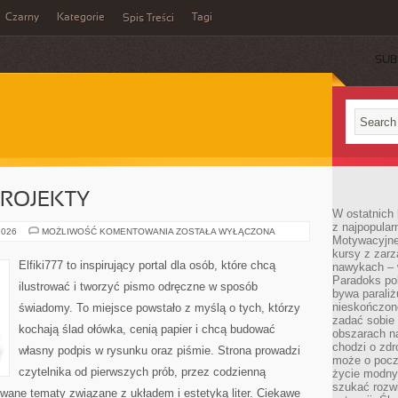
Czarny
Kategorie
Tagi
Spis Treści
SUB
 PROJEKTY
W ostatnich 
z najpopular
LETTERING
2026
MOŻLIWOŚĆ KOMENTOWANIA
ZOSTAŁA WYŁĄCZONA
Motywacyjne
DIY
I
kursy z zarz
PROJEKTY
Elfiki777 to inspirujący portal dla osób, które chcą
nawykach – w
Paradoks pol
ilustrować i tworzyć pismo odręczne w sposób
bywa parali
nieskończone
świadomy. To miejsce powstało z myślą o tych, którzy
zadać sobie 
kochają ślad ołówka, cenią papier i chcą budować
obszarach n
chodzi o zdro
własny podpis w rysunku oraz piśmie. Strona prowadzi
może o pocz
czytelnika od pierwszych prób, przez codzienną
życie modny 
szukać rozw
wane tematy związane z układem i estetyką liter. Ciekawe