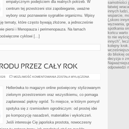
empatycznym podejściem dla realnych potrzeb. W
samotności j
łatwiej wra
centrum tej przestrzeni stoi zapobieganie, uważne
innych ludzi
wybory oraz poznawanie sygnałów organizmu. Wpisy
wsparcie, mo
(„skoro inny
cję tematy, które często bywają złożone, a jednocześnie
wyzwania, g
spotkania on
wie piersi i Menopauza i perimenopauza. Na łamach
końcu warto 
y poświęcone cyklowi […]
to nie wyści
innych”, lec
kolejny kro
wcześniejsze
do bliskiej 
decyzja o zm
Najważniejsz
RODU PRZEZ CAŁY ROK
odpowiedzi n
PIELĘGNACJA
2026
MOŻLIWOŚĆ KOMENTOWANIA
ZOSTAŁA WYŁĄCZONA
OGRODU
PRZEZ
CAŁY
Hellerówka to magazyn online poświęcony stylizowanym
ROK
zielonym przestrzeniom oraz wszystkiemu, co pomaga
zaplanować piękny ogród. To miejsce, w którym pomysł
spotyka się z rzemiosłem ogrodniczym: od prostej idei
po kompozycję nasadzeń, materiałów i wykończeń.
Jeśli interesuje Cię japońska prostota, nowoczesny