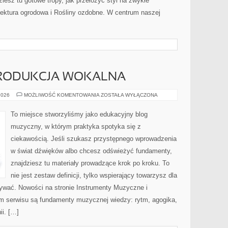
iesz tu gotowe tropy, jak przełożyć styl na zwykłe
tektura ogrodowa i Rośliny ozdobne. W centrum naszej
PRODUKCJA WOKALNA
NAGRYWANIE
2026
MOŻLIWOŚĆ KOMENTOWANIA
ZOSTAŁA WYŁĄCZONA
I
PRODUKCJA
WOKALNA
To miejsce stworzyliśmy jako edukacyjny blog
muzyczny, w którym praktyka spotyka się z
ciekawością. Jeśli szukasz przystępnego wprowadzenia
w świat dźwięków albo chcesz odświeżyć fundamenty,
znajdziesz tu materiały prowadzące krok po kroku. To
nie jest zestaw definicji, tylko wspierający towarzysz dla
nywać. Nowości na stronie Instrumenty Muzyczne i
m serwisu są fundamenty muzycznej wiedzy: rytm, agogika,
ii. […]