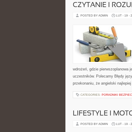
CZYTANIE I ROZU
POSTED BY ADMIN
LUT - 19 - 
wdrożeń, gdzie pierwszoplanowa jes
uczestników. Polecamy Błędy język
przekonaniu, że angielski najlepiej
CATEGORIES:
PORADNIKI BEZPIE
LIFESTYLE I MO
POSTED BY ADMIN
LUT - 19 - 