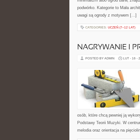
minimalizm albo ogród barw, znajdz
podwórko. Kategorie to Mała archi
uwagi są ogrody z motywem […]
CATEGORIES:
UCZEŃ (7–12 LAT)
NAGRYWANIE I 
POSTED BY ADMIN
LUT - 16 - 
osób, które chcą pewniej ją wyko
Podstawy Teorii Muzyki. W centru
melodia oraz orientacja na pięciolin