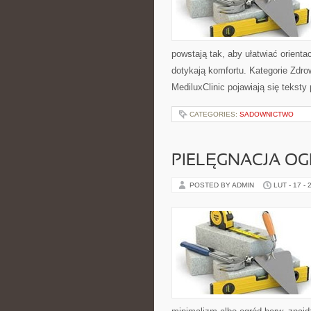
powstają tak, aby ułatwiać orienta
dotykają komfortu. Kategorie Zdro
MediluxClinic pojawiają się tekst
CATEGORIES:
SADOWNICTWO
PIELĘGNACJA OG
POSTED BY ADMIN
LUT - 17 - 