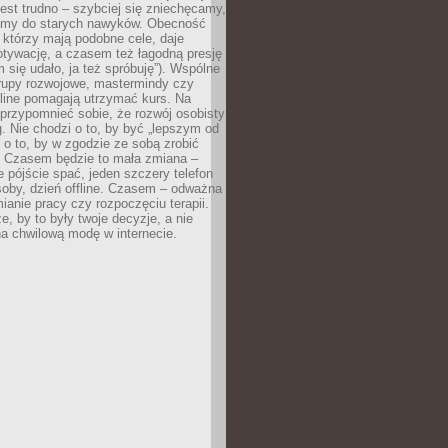
est trudno – szybciej się zniechęcamy,
camy do starych nawyków. Obecność
, którzy mają podobne cele, daje
tywację, a czasem też łagodną presję
m się udało, ja też spróbuję”). Wspólne
rupy rozwojowe, mastermindy czy
line pomagają utrzymać kurs. Na
przypomnieć sobie, że rozwój osobisty
g. Nie chodzi o to, by być „lepszym od
z o to, by w zgodzie ze sobą zrobić
k. Czasem będzie to mała zmiana –
 pójście spać, jeden szczery telefon
osoby, dzień offline. Czasem – odważna
ianie pracy czy rozpoczęciu terapii.
e, by to były twoje decyzje, a nie
a chwilową modę w internecie.