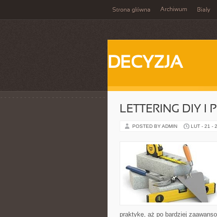
Archiwum
Strona główna
Biały
DECYZJA
LETTERING DIY I
POSTED BY ADMIN
LUT - 21 - 
praktykę, aż po bardziej zaawanso