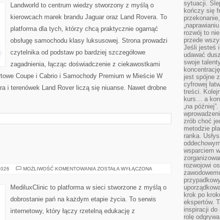
sytuacji. Śl
Landworld to centrum wiedzy stworzony z myślą o
kończy się f
kierowcach marek brandu Jaguar oraz Land Rovera. To
przekonanie,
„naprawiani
platforma dla tych, którzy chcą praktycznie ogarnąć
rozwój to nie
przede wszy
obsługę samochodu klasy luksusowej. Strona prowadzi
Jeśli jesteś 
czytelnika od podstaw po bardziej szczegółowe
udawać dusz
swoje talent
zagadnienia, łącząc doświadczenie z ciekawostkami
koncentrację
ortowe Coupe i Cabrio i Samochody Premium w Mieście W
jest spójne 
cyfrowej łat
a i terenówek Land Rover liczą się niuanse. Nawet drobne
treści. Kole
kurs… a konk
„na później”
wprowadzeni
zrób choć je
metodzie pl
ranka. Usłys
oddechowym?
wsparciem w
zorganizow
rozwojowi o
CIĄŻA
2026
MOŻLIWOŚĆ KOMENTOWANIA
ZOSTAŁA WYŁĄCZONA
zawodowemu.
I
PORÓD
przypadkowy
MediluxClinic to platforma w sieci stworzone z myślą o
uporządkowa
krok po krok
dobrostanie pań na każdym etapie życia. To serwis
ekspertów. T
inspiracji d
internetowy, który łączy rzetelną edukację z
rolę odgrywa