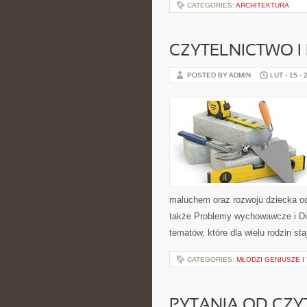
CATEGORIES:
ARCHITEKTURA
CZYTELNICTWO I 
POSTED BY ADMIN
LUT - 15 - 
maluchem oraz rozwoju dziecka od
także Problemy wychowawcze i Diet
tematów, które dla wielu rodzin s
CATEGORIES:
MŁODZI GENIUSZE I
PYTANIA OD CZ