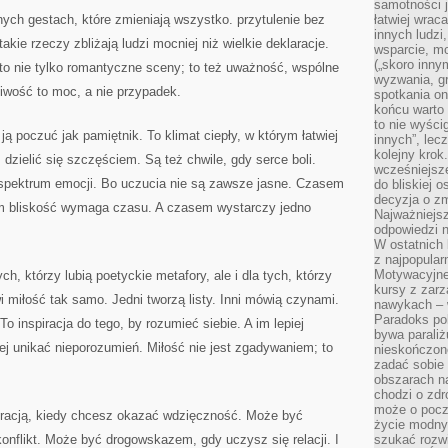
samotności j
nych gestach, które zmieniają wszystko. przytulenie bez
łatwiej wra
innych ludzi
kie rzeczy zbliżają ludzi mocniej niż wielkie deklaracje.
wsparcie, mo
(„skoro inny
 to nie tylko romantyczne sceny; to też uważność, wspólne
wyzwania, g
liwość to moc, a nie przypadek.
spotkania on
końcu warto 
to nie wyści
ą poczuć jak pamiętnik. To klimat ciepły, w którym łatwiej
innych”, lec
kolejny kro
dzielić się szczęściem. Są też chwile, gdy serce boli.
wcześniejsze
e spektrum emocji. Bo uczucia nie są zawsze jasne. Czasem
do bliskiej 
decyzja o zm
em bliskość wymaga czasu. A czasem wystarczy jedno
Najważniejsz
odpowiedzi n
W ostatnich 
z najpopular
Motywacyjne
ych, którzy lubią poetyckie metafory, ale i dla tych, którzy
kursy z zarz
 miłość tak samo. Jedni tworzą listy. Inni mówią czynami.
nawykach – w
Paradoks pol
o inspiracja do tego, by rozumieć siebie. A im lepiej
bywa parali
iej unikać nieporozumień. Miłość nie jest zgadywaniem; to
nieskończone
zadać sobie 
obszarach n
chodzi o zdro
może o pocz
piracją, kiedy chcesz okazać wdzięczność. Może być
życie modny 
onflikt. Może być drogowskazem, gdy uczysz się relacji. I
szukać rozw