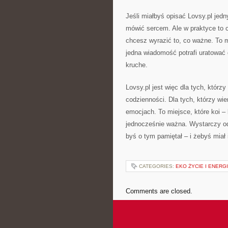
Jeśli miałbyś opisać Lovsy.pl jed
mówić sercem. Ale w praktyce to 
chcesz wyrazić to, co ważne. To m
jedna wiadomość potrafi uratować 
kruche.
Lovsy.pl jest więc dla tych, którz
codzienności. Dla tych, którzy wier
emocjach. To miejsce, które koi 
jednocześnie ważna. Wystarczy odr
byś o tym pamiętał – i żebyś miał 
CATEGORIES:
EKO ŻYCIE I ENERG
Comments are closed.