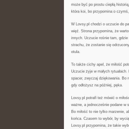
może być po prostu ciepłą histori
która koi, bo przypomina o czymś, 
W Lovsy.pl chodzi o uczucie do par
więź. Strona przypomina, że warto
innych. Uczucie rośnie tam, gdzie
strachu, że zostanie się odrzucony
otula.
To także cichy apel, że miłość pot
Uczucie żyje w małych rytuałach. L
spacer, zwyczaj dziękowania. Bo re
gdy odłożysz na później, pęka.
Lovsy.pl potrafi też mówić o miło
ważne, a jednocześnie podane w sp
Bo miłość to nie tylko marzenie, 
końca. Czasem to wybór, by wycią
Lovsy.pl przypomina, że takie wyb