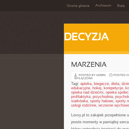
Archiwum
Strona główna
Biały
DECYZJA
MARZENIA
POSTED BY ADMIN
POSTED ON
WYŁĄCZONA
Tagi:
apteka
,
biegacze
,
dieta
,
dzie
edukacyjne
,
hokej
,
korepetycje
,
k
opieka nad dziećmi
,
opieka społe
profilaktyka
,
przychodnia
,
psychol
siatkówka
,
sporty halowe
,
sporty 
usługi rodzinne
,
wczesne wychowa
Lovsy.pl to zakątek przepełnione 
proste momenty w pamiątkę serca.
którzy potrzebują inspiracji do w