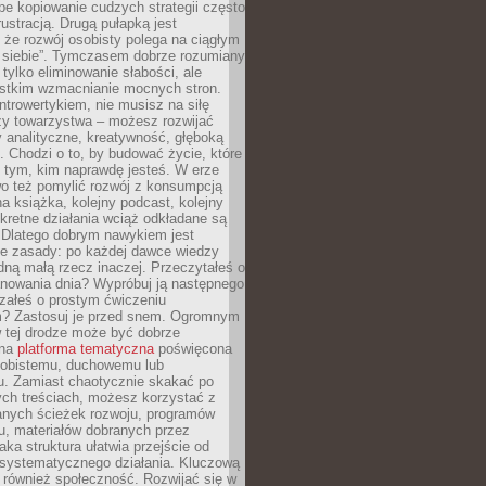
epe kopiowanie cudzych strategii często
rustracją. Drugą pułapką jest
 że rozwój osobisty polega na ciągłym
u siebie”. Tymczasem dobrze rozumiany
 tylko eliminowanie słabości, ale
stkim wzmacnianie mocnych stron.
introwertykiem, nie musisz na siłę
y towarzystwa – możesz rozwijać
y analityczne, kreatywność, głęboką
. Chodzi o to, by budować życie, które
z tym, kim naprawdę jesteś. W erze
wo też pomylić rozwój z konsumpcją
jna książka, kolejny podcast, kolejny
retne działania wciąż odkładane są
. Dlatego dobrym nawykiem jest
e zasady: po każdej dawce wiedzy
dną małą rzecz inaczej. Przeczytałeś o
anowania dnia? Wypróbuj ją następnego
załeś o prostym ćwiczeniu
 Zastosuj je przed snem. Ogromnym
 tej drodze może być dobrze
ana
platforma tematyczna
poświęcona
sobistemu, duchowemu lub
 Zamiast chaotycznie skakać po
ch treściach, możesz korzystać z
nych ścieżek rozwoju, programów
u, materiałów dobranych przez
aka struktura ułatwia przejście od
o systematycznego działania. Kluczową
 również społeczność. Rozwijać się w