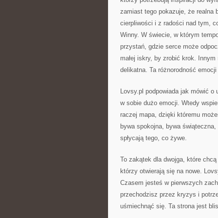
zamiast tego pokazuje, że realna b
cierpliwości i z radości nad tym, 
Winny. W świecie, w którym tempo
przystań, gdzie serce może odpoc
małej iskry, by zrobić krok. Innym
delikatna. Ta różnorodność emocji i
Lovsy.pl podpowiada jak mówić o u
w sobie dużo emocji. Wtedy wspier
raczej mapa, dzięki któremu może
bywa spokojna, bywa świąteczna, b
spłycają tego, co żywe.
To zakątek dla dwojga, które chcą
którzy otwierają się na nowe. Lov
Czasem jesteś w pierwszych zac
przechodzisz przez kryzys i potr
uśmiechnąć się. Ta strona jest bli