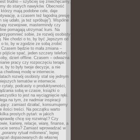
est trudno – szybciej się zniechęcamy,
camy do starych nawyków. Obecność
, którzy mają podobne cele, daje
tywację, a czasem też łagodną presję
m się udało, ja też spróbuję”). Wspólne
rupy rozwojowe, mastermindy czy
line pomagają utrzymać kurs. Na
przypomnieć sobie, że rozwój osobisty
g. Nie chodzi o to, by być „lepszym od
z o to, by w zgodzie ze sobą zrobić
k. Czasem będzie to mała zmiana –
 pójście spać, jeden szczery telefon
osoby, dzień offline. Czasem – odważna
ianie pracy czy rozpoczęciu terapii.
e, by to były twoje decyzje, a nie
a chwilową modę w internecie.
latach rozwój osobisty stał się jednym
niejszych tematów w internecie.
 cytaty, podcasty o produktywności,
ądzania sobą w czasie, książki o
szystko to jest na wyciągnięcie ręki.
ega na tym, że nadmiar inspiracji
żujący: zamiast działać, konsumujemy
 ilości treści. Na początku warto
kilka prostych pytań: w jakich
aprawdę chcę się rozwinąć? Czy
wie, karierę, relacje, wiarę, finanse, a
ucie sensu? Zamiast wprowadzać w
„poranny rytuał milionera”, lepiej
iązań dopasowanych do własnej