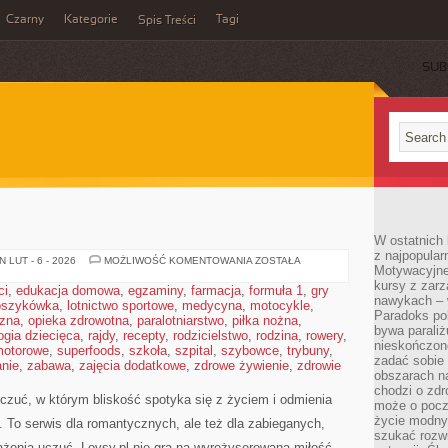
Czarny
Kategorie
Tagi
Spis Treści
SUB
W ostatnich 
z najpopular
MARZENIA
 LUT - 6 - 2026
MOŻLIWOŚĆ KOMENTOWANIA
ZOSTAŁA
Motywacyjne
kursy z zarz
ci
,
edukacja domowa
,
egzaminy
,
farmacja
,
formuła 1
,
gry
nawykach – w
oszykówka
,
lotnictwo sportowe
,
medycyna
,
motocykle
,
Paradoks pol
czna
,
opieka zdrowotna
,
paralotniarstwo
,
piłka nożna
,
bywa parali
ogia dziecięca
,
rajdy
,
recepty
,
rodzicielstwo
,
rodzina
,
rowery
,
nieskończone
motorowe
,
superfoods
,
szkoła
,
szpital
,
szybowce
,
trybuny
,
zadać sobie 
nie
,
zabawa
,
zajęcia dodatkowe
,
zdrowe żywienie
,
zdrowie
obszarach n
chodzi o zdro
uczuć, w którym bliskość spotyka się z życiem i odmienia
może o pocz
życie modny 
 To serwis dla romantycznych, ale też dla zabieganych,
szukać rozw
yrażenia uczuć. Lovsy.pl nie gra na wyreżyserowaną miłość –