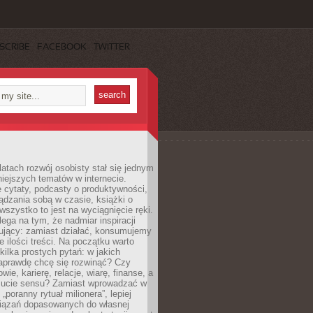
SCRIBE
FACEBOOK
TWITTER
latach rozwój osobisty stał się jednym
niejszych tematów w internecie.
 cytaty, podcasty o produktywności,
ądzania sobą w czasie, książki o
szystko to jest na wyciągnięcie ręki.
ega na tym, że nadmiar inspiracji
żujący: zamiast działać, konsumujemy
 ilości treści. Na początku warto
kilka prostych pytań: w jakich
aprawdę chcę się rozwinąć? Czy
wie, karierę, relacje, wiarę, finanse, a
ucie sensu? Zamiast wprowadzać w
„poranny rytuał milionera”, lepiej
iązań dopasowanych do własnej