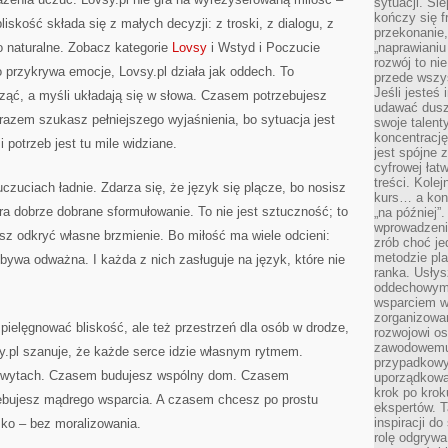
sytuacji. Śl
kończy się f
liskość składa się z małych decyzji: z troski, z dialogu, z
przekonanie,
co naturalne. Zobacz kategorie
Lovsy
i Wstyd i Poczucie
„naprawiani
rozwój to nie
 przykrywa emocje, Lovsy.pl działa jak oddech. To
przede wszy
Jeśli jesteś 
ząć, a myśli układają się w słowa. Czasem potrzebujesz
udawać dusz
 razem szukasz pełniejszego wyjaśnienia, bo sytuacja jest
swoje talent
koncentrację
 potrzeb jest tu mile widziane.
jest spójne 
cyfrowej łat
treści. Kole
czuciach ładnie. Zdarza się, że język się plącze, bo nosisz
kurs… a konk
a dobrze dobrane sformułowanie. To nie jest sztuczność; to
„na później”
wprowadzeni
sz odkryć własne brzmienie. Bo miłość ma wiele odcieni:
zrób choć je
metodzie pl
ywa odważna. I każda z nich zasługuje na język, które nie
ranka. Usłys
oddechowym?
wsparciem w
zorganizow
 pielęgnować bliskość, ale też przestrzeń dla osób w drodze,
rozwojowi o
zawodowemu.
sy.pl szanuje, że każde serce idzie własnym rytmem.
przypadkowy
hwytach. Czasem budujesz wspólny dom. Czasem
uporządkowa
krok po krok
zebujesz mądrego wsparcia. A czasem chcesz po prostu
ekspertów. T
inspiracji d
sko – bez moralizowania.
rolę odgrywa