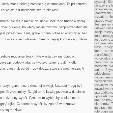
sytuacji. Śl
ą, kiedy masz ochotę zatopić się w emocjach. To przestrzeń,
kończy się f
przekonanie,
co wciąż jest najważniejsze: o bliskości.
„naprawiani
rozwój to nie
przede wszy
tnera, ale też o miłość do siebie. Bez tego trudno o dobrą
Jeśli jesteś 
 dbać o siebie, bo wtedy łatwiej tworzyć bezpieczeństwo dla
udawać dusz
swoje talent
 jest przestrzeń. Tam, gdzie można pokazać wrażliwość bez
koncentrację
m. Lovsy.pl jest właśnie o tym: o ciepłej komunikacji, która
jest spójne 
cyfrowej łat
treści. Kole
kurs… a konk
„na później”
rzebuje regularnej troski. Nie wystarczy raz obiecać.
wprowadzeni
zrób choć je
ovsy.pl podpowiada, by tworzyć takie rytuały: krótki
metodzie pl
lacja jest jak ogród – gdy dbasz, staje się mocniejsza. A
ranka. Usłys
oddechowym?
wsparciem w
zorganizow
rozwojowi o
ści przystępnie, bez sztucznej powagi. Uczucia mogą być
zawodowemu.
osób zrozumiały. Dzięki temu łatwiej przekuć w działanie.
przypadkowy
uporządkowa
ale codzienny wybór. Czasem to wybór, by posłuchać do
krok po krok
gnąć rękę. Czasem to wybór, by zostać w rozmowie.
ekspertów. T
inspiracji d
ory są możliwe.
rolę odgrywa