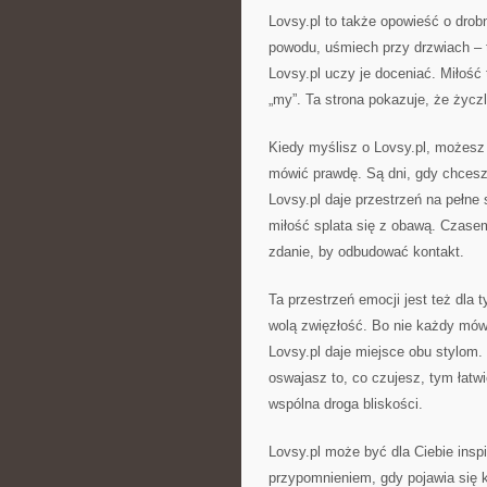
Lovsy.pl to także opowieść o drob
powodu, uśmiech przy drzwiach – ta
Lovsy.pl uczy je doceniać. Miłość
„my”. Ta strona pokazuje, że życz
Kiedy myślisz o Lovsy.pl, możesz j
mówić prawdę. Są dni, gdy chcesz 
Lovsy.pl daje przestrzeń na pełn
miłość splata się z obawą. Czas
zdanie, by odbudować kontakt.
Ta przestrzeń emocji jest też dla t
wolą zwięzłość. Bo nie każdy mówi
Lovsy.pl daje miejsce obu stylom. T
oswajasz to, co czujesz, tym łatw
wspólna droga bliskości.
Lovsy.pl może być dla Ciebie ins
przypomnieniem, gdy pojawia się k