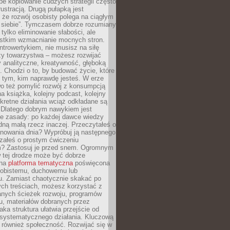
epe kopiowanie cudzych strategii często
rustracją. Drugą pułapką jest
 że rozwój osobisty polega na ciągłym
u siebie”. Tymczasem dobrze rozumiany
 tylko eliminowanie słabości, ale
stkim wzmacnianie mocnych stron.
introwertykiem, nie musisz na siłę
y towarzystwa – możesz rozwijać
y analityczne, kreatywność, głęboką
. Chodzi o to, by budować życie, które
z tym, kim naprawdę jesteś. W erze
wo też pomylić rozwój z konsumpcją
jna książka, kolejny podcast, kolejny
retne działania wciąż odkładane są
. Dlatego dobrym nawykiem jest
e zasady: po każdej dawce wiedzy
dną małą rzecz inaczej. Przeczytałeś o
anowania dnia? Wypróbuj ją następnego
załeś o prostym ćwiczeniu
 Zastosuj je przed snem. Ogromnym
 tej drodze może być dobrze
ana
platforma tematyczna
poświęcona
sobistemu, duchowemu lub
 Zamiast chaotycznie skakać po
ch treściach, możesz korzystać z
nych ścieżek rozwoju, programów
u, materiałów dobranych przez
aka struktura ułatwia przejście od
o systematycznego działania. Kluczową
 również społeczność. Rozwijać się w