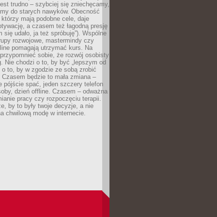
est trudno – szybciej się zniechęcamy,
camy do starych nawyków. Obecność
, którzy mają podobne cele, daje
tywację, a czasem też łagodną presję
m się udało, ja też spróbuję”). Wspólne
rupy rozwojowe, mastermindy czy
line pomagają utrzymać kurs. Na
przypomnieć sobie, że rozwój osobisty
g. Nie chodzi o to, by być „lepszym od
z o to, by w zgodzie ze sobą zrobić
k. Czasem będzie to mała zmiana –
 pójście spać, jeden szczery telefon
osoby, dzień offline. Czasem – odważna
ianie pracy czy rozpoczęciu terapii.
e, by to były twoje decyzje, a nie
a chwilową modę w internecie.