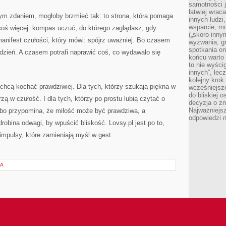
samotności j
łatwiej wra
nym zdaniem, mogłoby brzmieć tak: to strona, która pomaga
innych ludzi
wsparcie, mo
coś więcej: kompas uczuć, do którego zaglądasz, gdy
(„skoro inny
anifest czułości, który mówi: spójrz uważniej. Bo czasem
wyzwania, g
spotkania on
dzień. A czasem potrafi naprawić coś, co wydawało się
końcu warto 
to nie wyści
innych”, lec
kolejny kro
y chcą kochać prawdziwiej. Dla tych, którzy szukają piękna w
wcześniejsze
do bliskiej 
zą w czułość. I dla tych, którzy po prostu lubią czytać o
decyzja o zm
Najważniejsz
– bo przypomina, że miłość może być prawdziwa, a
odpowiedzi n
obina odwagi, by wpuścić bliskość. Lovsy.pl jest po to,
impulsy, które zamieniają myśl w gest.
IA