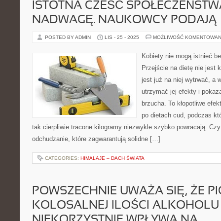
ISTOTNA CZEŚĆ SPOŁECZEŃSTW
NADWAGĘ. NAUKOWCY PODAJĄ
POSTED BY ADMIN
LIS - 25 - 2025
MOŻLIWOŚĆ KOMENTOWAN
Kobiety nie mogą istnieć 
Przejście na dietę nie jest 
jest już na niej wytrwać, a 
utrzymać jej efekty i pokaza
brzucha. To kłopotliwe efekt
po dietach cud, podczas któ
tak cierpliwie tracone kilogramy niezwykle szybko powracają. Czy
odchudzanie, które zagwarantują solidne […]
CATEGORIES:
HIMALAJE – DACH ŚWIATA
POWSZECHNIE UWAŻA SIĘ, ŻE PI
KOLOSALNEJ ILOŚCI ALKOHOLU
NIEKORZYSTNIE WPŁYWA NA