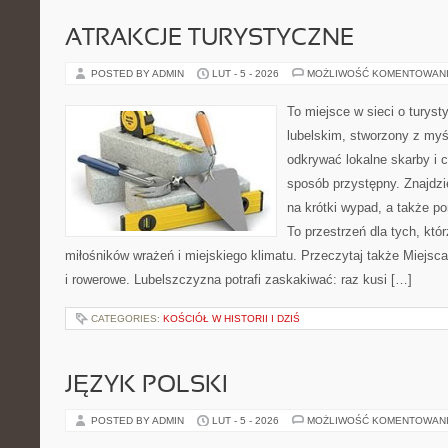
ATRAKCJE TURYSTYCZNE
POSTED BY ADMIN
LUT - 5 - 2026
MOŻLIWOŚĆ KOMENTOWAN
To miejsce w sieci o turys
lubelskim, stworzony z myśl
odkrywać lokalne skarby i 
sposób przystępny. Znajdzie
na krótki wypad, a także p
To przestrzeń dla tych, któr
miłośników wrażeń i miejskiego klimatu. Przeczytaj także Miejsc
i rowerowe. Lubelszczyzna potrafi zaskakiwać: raz kusi […]
CATEGORIES:
KOŚCIÓŁ W HISTORII I DZIŚ
JĘZYK POLSKI
POSTED BY ADMIN
LUT - 5 - 2026
MOŻLIWOŚĆ KOMENTOWAN