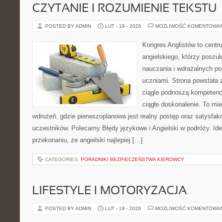
CZYTANIE I ROZUMIENIE TEKSTU
POSTED BY ADMIN
LUT - 19 - 2026
MOŻLIWOŚĆ KOMENTOWA
Kongres Anglistów to centr
angielskiego, którzy posz
nauczania i wdrażalnych p
uczniami. Strona powstała 
ciągle podnoszą kompetencj
ciągłe doskonalenie. To miej
wdrożeń, gdzie pierwszoplanowa jest realny postęp oraz satysfakc
uczestników. Polecamy Błędy językowe i Angielski w podróży. Idea
przekonaniu, że angielski najlepiej […]
CATEGORIES:
PORADNIKI BEZPIECZEŃSTWA KIEROWCY
LIFESTYLE I MOTORYZACJA
POSTED BY ADMIN
LUT - 19 - 2026
MOŻLIWOŚĆ KOMENTOWA