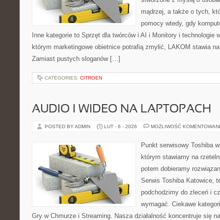
mądrzej, a także o tych, kt
pomocy wtedy, gdy komput
Inne kategorie to Sprzęt dla twórców i AI i Monitory i technologie
którym marketingowe obietnice potrafią zmylić, LAKOM stawia na
Zamiast pustych sloganów […]
CATEGORIES:
CITROEN
AUDIO I WIDEO NA LAPTOPACH
POSTED BY ADMIN
LUT - 6 - 2026
MOŻLIWOŚĆ KOMENTOWAN
Punkt serwisowy Toshiba w
którym stawiamy na rzeteln
potem dobieramy rozwiązanie
Serwis Toshiba Katowice, t
podchodzimy do zleceń i cz
wymagać. Ciekawe kategorie 
Gry w Chmurze i Streaming. Nasza działalność koncentruje się n