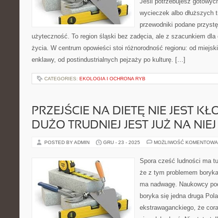
Jeśli potrzebujesz gotowy
wycieczek albo dłuższych t
przewodniki podane przystę
użyteczność. To region śląski bez zadęcia, ale z szacunkiem dla
życia. W centrum opowieści stoi różnorodność regionu: od miejsk
enklawy, od postindustrialnych pejzaży po kulturę. […]
CATEGORIES:
EKOLOGIA I OCHRONA RYB
PRZEJŚCIE NA DIETĘ NIE JEST KŁ
DUŻO TRUDNIEJ JEST JUŻ NA NI
POSTED BY ADMIN
GRU - 23 - 2025
MOŻLIWOŚĆ KOMENTOWA
Spora cześć ludności ma t
że z tym problemem boryka
ma nadwagę. Naukowcy pod
boryka się jedna druga Pol
ekstrawaganckiego, że coraz