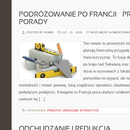
PODRÓŻOWANIE PO FRANCJI – 
PORADY
POSTED BY ADMIN
LUT - 11 - 2026
MOŻLIWOŚĆ KOMENTOWA
Ten serwis to przestrzeń st
planują francuską przygodę
francuszczyznę. To fuzja 
po kraju nad Sekwaną oraz n
drzwi w rozmowach z lokals
pomysłów na wyjazd, ale t
mentalność i mówić pewniej, tutaj znajdziesz opowieści zbudowa
podwójnym podejściu. Kategorie to Francja poza utartym szlakiem
centrum tej […]
CATEGORIES:
PRZEPISY DROGOWE W PRAKTYCE
ODCHUDZANIE I REDUKCJA