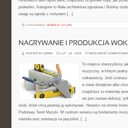
minimalizm albo ogród barw, znajdziesz tu gotowe tropy, jak przeł
podwórko. Kategorie to Mała architektura ogrodowa i Rośliny ozd
uwagi są ogrody z motywem […]
CATEGORIES:
UCZEŃ (7–12 LAT)
NAGRYWANIE I PRODUKCJA WO
POSTED BY ADMIN
LUT - 16 - 2026
MOŻLIWOŚĆ KOMENTOWA
To miejsce stworzyliśmy ja
muzyczny, w którym prakty
ciekawością. Jeśli szukas
w świat dźwięków albo chc
znajdziesz tu materiały pr
nie jest zestaw definicji, t
osób, które chcą pewniej ją wykonywać. Nowości na stronie Inst
Podstawy Teorii Muzyki. W centrum serwisu są fundamenty muzyc
melodia oraz orientacja na pięciolinii. […]