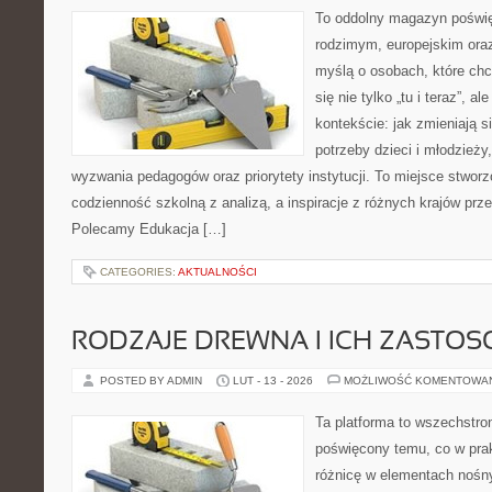
To oddolny magazyn poświę
rodzimym, europejskim ora
myślą o osobach, które chc
się nie tylko „tu i teraz”, 
kontekście: jak zmieniają s
potrzeby dzieci i młodzieży
wyzwania pedagogów oraz priorytety instytucji. To miejsce stworz
codzienność szkolną z analizą, a inspiracje z różnych krajów prz
Polecamy Edukacja […]
CATEGORIES:
AKTUALNOŚCI
RODZAJE DREWNA I ICH ZASTO
POSTED BY ADMIN
LUT - 13 - 2026
MOŻLIWOŚĆ KOMENTOWA
Ta platforma to wszechstro
poświęcony temu, co w prak
różnicę w elementach nośn