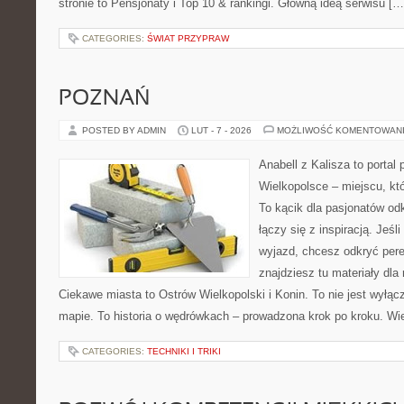
stronie to Pensjonaty i Top 10 & rankingi. Główną ideą serwisu […
CATEGORIES:
ŚWIAT PRZYPRAW
POZNAŃ
POSTED BY ADMIN
LUT - 7 - 2026
MOŻLIWOŚĆ KOMENTOWAN
Anabell z Kalisza to portal
Wielkopolsce – miejscu, któr
To kącik dla pasjonatów od
łączy się z inspiracją. Jeś
wyjazd, chcesz odkryć pere
znajdziesz tu materiały dla
Ciekawe miasta to Ostrów Wielkopolski i Konin. To nie jest wyłąc
mapie. To historia o wędrówkach – prowadzona krok po kroku. Wie
CATEGORIES:
TECHNIKI I TRIKI