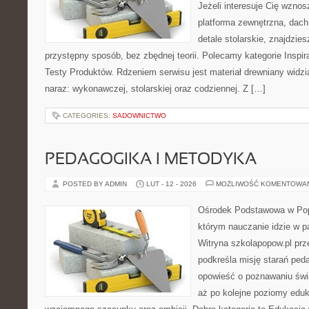
Jeżeli interesuje Cię wzno
platforma zewnętrzna, dach
detale stolarskie, znajdzie
przystępny sposób, bez zbędnej teorii. Polecamy kategorie Inspira
Testy Produktów. Rdzeniem serwisu jest materiał drewniany widzi
naraz: wykonawczej, stolarskiej oraz codziennej. Z […]
CATEGORIES:
SADOWNICTWO
PEDAGOGIKA I METODYKA
POSTED BY ADMIN
LUT - 12 - 2026
MOŻLIWOŚĆ KOMENTOWA
Ośrodek Podstawowa w Pop
którym nauczanie idzie w p
Witryna szkolapopow.pl prz
podkreśla misję starań pe
opowieść o poznawaniu świa
aż po kolejne poziomy edu