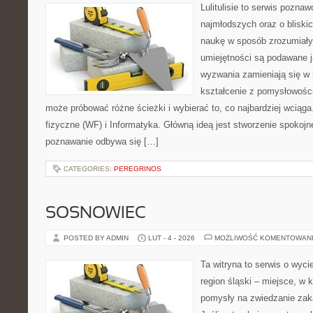
Lulitulisie to serwis pozna
najmłodszych oraz o bliski
naukę w sposób zrozumiały
umiejętności są podawane 
wyzwania zamieniają się w 
kształcenie z pomysłowośc
może próbować różne ścieżki i wybierać to, co najbardziej wcią
fizyczne (WF) i Informatyka. Główną ideą jest stworzenie spokojne
poznawanie odbywa się […]
CATEGORIES:
PEREGRINOS
SOSNOWIEC
POSTED BY ADMIN
LUT - 4 - 2026
MOŻLIWOŚĆ KOMENTOWAN
Ta witryna to serwis o wyc
region śląski – miejsce, w
pomysły na zwiedzanie zaką