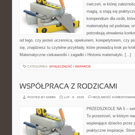
ćwiczeń, w której zależnośc
magią, a stają się praktycz
kompendium dla osób, któr
matematykę od podstaw, ora
potrzebują utrwalenia konk
od tego, czy jesteś uczennicą, opiekunem, korepetytorem, czy p
się, znajdziesz tu czytelne przykłady, które prowadzą krok po kr
Matematyczne ciekawostki i zagadki i Historia matematyki. […]
CATEGORIES:
SPOŁECZNOŚĆ I WSPARCIE
WSPÓŁPRACA Z RODZICAMI
POSTED BY ADMIN
LUT - 9 - 2026
MOŻLIWOŚĆ KOMENTOWAN
PRZEDSZKOLE NA 5 – serwi
To przestrzeń, w którym na
wspierające dziecko przez 
praktyczne inspiracje. Stro