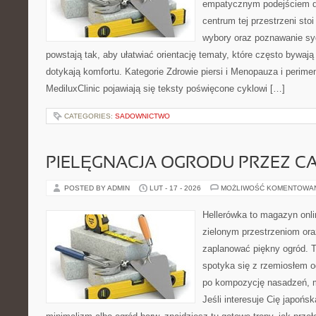
empatycznym podejściem dl
centrum tej przestrzeni sto
wybory oraz poznawanie sy
powstają tak, aby ułatwiać orientację tematy, które często bywają
dotykają komfortu. Kategorie Zdrowie piersi i Menopauza i perim
MediluxClinic pojawiają się teksty poświęcone cyklowi […]
CATEGORIES:
SADOWNICTWO
PIELĘGNACJA OGRODU PRZEZ C
POSTED BY ADMIN
LUT - 17 - 2026
MOŻLIWOŚĆ KOMENTOWA
Hellerówka to magazyn onl
zielonym przestrzeniom or
zaplanować piękny ogród. 
spotyka się z rzemiosłem og
po kompozycję nasadzeń, m
Jeśli interesuje Cię japońs