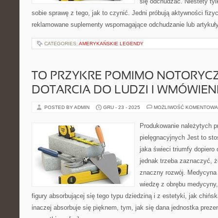
się odchudzać. Niestety tyl
sobie sprawę z tego, jak to czynić. Jedni próbują aktywności fizyc
reklamowane suplementy wspomagające odchudzanie lub artykuły 
CATEGORIES:
AMERYKAŃSKIE LEGENDY
TO PRZYKRE POMIMO NOTORYC
DOTARCIA DO LUDZI I WMÓWIENI
POSTED BY ADMIN
GRU - 23 - 2025
MOŻLIWOŚĆ KOMENTOWA
Produkowanie należytych p
pielęgnacyjnych Jest to st
jaka świeci triumfy dopiero 
jednak trzeba zaznaczyć, ż
znaczny rozwój. Medycyna 
wiedzę z obrębu medycyny, 
figury absorbującej się tego typu dziedziną i z estetyki, jak chiń
inaczej absorbuje się pięknem, tym, jak się dana jednostka prezen