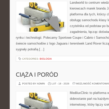
Landworld to centrum wied
kierowcach marek brandu J
platforma dla tych, którzy 
obsługę samochodu klasy l
czytelnika od podstaw po b
zagadnienia, łącząc doświ
rynku i technologii. Polecamy Sportowe Coupe i Cabrio i Samoc
świecie samochodów z logo Jaguara i terenówek Land Rover liczą
sygnały potrafią […]
CATEGORIES:
BIOLOGIA
CIĄŻA I PORÓD
POSTED BY ADMIN
LUT - 18 - 2026
MOŻLIWOŚĆ KOMENTOWA
MediluxClinic to platforma 
dobrostanie pań na każdym 
internetowy, który łączy rz