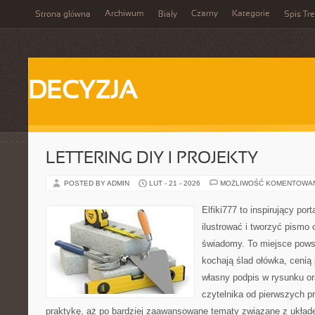
Archiwum
Czarny
Kategorie
Strona główna
Biały
Spis Tre
DECYZJA
LETTERING DIY I PROJEKTY
POSTED BY ADMIN
LUT - 21 - 2026
MOŻLIWOŚĆ KOMENTOWA
Elfiki777 to inspirujący por
ilustrować i tworzyć pismo
świadomy. To miejsce powst
kochają ślad ołówka, cenią
własny podpis w rysunku or
czytelnika od pierwszych p
praktykę, aż po bardziej zaawansowane tematy związane z układem