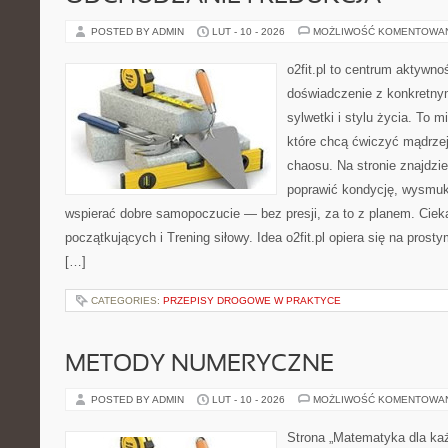
POSTED BY ADMIN
LUT - 10 - 2026
MOŻLIWOŚĆ KOMENTOWA
o2fit.pl to centrum aktywnoś
doświadczenie z konkretny
sylwetki i stylu życia. To 
które chcą ćwiczyć mądrzej,
chaosu. Na stronie znajdzie
poprawić kondycję, wysmukl
wspierać dobre samopoczucie — bez presji, za to z planem. Cieka
początkujących i Trening siłowy. Idea o2fit.pl opiera się na pros
[…]
CATEGORIES:
PRZEPISY DROGOWE W PRAKTYCE
METODY NUMERYCZNE
POSTED BY ADMIN
LUT - 10 - 2026
MOŻLIWOŚĆ KOMENTOWA
Strona „Matematyka dla każ