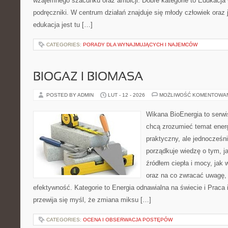
wzajemnego szacunku oraz ambicji. Dobre kategorie to Edukacja 
podręczniki. W centrum działań znajduje się młody człowiek ora
edukacja jest tu […]
CATEGORIES:
PORADY DLA WYNAJMUJĄCYCH I NAJEMCÓW
BIOGAZ I BIOMASA
POSTED BY ADMIN
LUT - 12 - 2026
MOŻLIWOŚĆ KOMENTOWA
Wikana BioEnergia to serwi
chcą zrozumieć temat ener
praktyczny, ale jednocześn
porządkuje wiedzę o tym, j
źródłem ciepła i mocy, jak 
oraz na co zwracać uwagę,
efektywność. Kategorie to Energia odnawialna na świecie i Praca 
przewija się myśl, że zmiana miksu […]
CATEGORIES:
OCENA I OBSERWACJA POSTĘPÓW