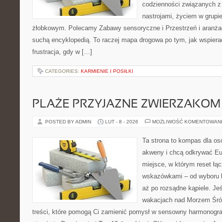
codzienności związanych z
nastrojami, życiem w grupi
żłobkowym. Polecamy Zabawy sensoryczne i Przestrzeń i aranżacj
suchą encyklopedią. To raczej mapa drogowa po tym, jak wspierać
frustracja, gdy w […]
CATEGORIES:
KARMIENIE I POSIŁKI
PLAŻE PRZYJAZNE ZWIERZAKOM
POSTED BY ADMIN
LUT - 8 - 2026
MOŻLIWOŚĆ KOMENTOWAN
Ta strona to kompas dla os
akweny i chcą odkrywać Eur
miejsce, w którym reset łą
wskazówkami – od wyboru k
aż po rozsądne kąpiele. Je
wakacjach nad Morzem Śró
treści, które pomogą Ci zamienić pomysł w sensowny harmonogr