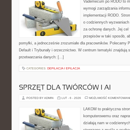
Vademecum po RODO to mie
wymogi zarządzania informa
implementacji RODO. Stron
o codziennych wyzwaniach 
za ochronę danych. Jej cel 
przepisów w taki sposób, a
pomyłki, a jednocześnie zrozumiałe dla pracowników. Polecamy P
Default i Trybunały i orzecznictwo. W centrum tematyki znajdują
przetwarzania danych: […]
CATEGORIES:
DEPILACJA I EPILACJA
SPRZĘT DLA TWÓRCÓW I AI
POSTED BY ADMIN
LUT - 6 - 2026
MOŻLIWOŚĆ KOMENTOWAN
LAKOM to praktyczna stron
komputerowemu oraz napra
działają nam w codziennych
stworzone z myślą o osoba