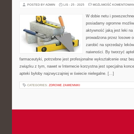
POSTED BY ADMIN
LIS - 25 - 2025
MOŻLIWOŚĆ KOMENTOWAN
W dobie netu i powszechneg
posiadamy ogromne możliw
aktywność jaką jest leki na
prowadzona przez losowe os
zarobić na sprzedaży leków 
naiwności. By tworzyć apte
farmaceutyki, potrzebne jest profesjonalne wykształcenie oraz b
związku z tym, nawet w Internecie korzystna jest specjalna konces
apteki byłoby najzwyczajniej w świecie nielegalne. […]
CATEGORIES:
ZDROWE ZAMIENNIKI