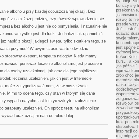
sytuacji. Śl
ALKOHOLU
NIEKORZYSTNIE
kończy się f
WPŁYWA
przekonanie,
nie alkoholu przy każdej dopuszczalnej okazji. Bez
NA
„naprawiani
FUNKCJONOWANIE
kogoś z najbliższej rodziny, czy również wprowadzenie się
ORGANIZMU.
rozwój to nie
MAŁO
przede wszy
KTÓRY
preza bez alkoholu jest nie do pomyślenia. I naturalnie nie
Jeśli jesteś 
FABRYKANT
udawać dusz
w końcu wszystko jest dla ludzi. Jednakże jak upamiętnić
swoje talent
uż napić z okazji jakiegoś święta, tylko skutkiem tego, że
koncentrację
jest spójne 
owania przymus? W owym czasie warto odwiedzić
cyfrowej łat
ylko stosowny ekspert, terapeuta nałogów. Kiedy mamy
treści. Kole
kurs… a konk
rozmawiać, ponieważ leczenie alkoholizmu jest procesem
„na później”
wprowadzeni
o dla osoby uzależnionej, jak oraz dla jego najbliższej
zrób choć je
środek leczenia uzależnień, jakich jest w Internecie
metodzie pl
ranka. Usłys
wo, może zasygnalizować nam, że w nasze życie
oddechowym?
nie. Mimo to ocena tego, czy stan w którym się dana
wsparciem w
zorganizow
 czy wypada natychmiast leczyć wykryte uzależnienie
rozwojowi o
zawodowemu.
 do terapeuty uzależnień. On oprócz testu na alkoholizm
przypadkowy
 wywiad oraz oznajmi nam co robić dalej.
uporządkowa
krok po krok
ekspertów. T
inspiracji d
rolę odgrywa