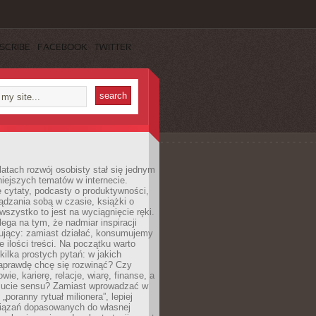
SCRIBE
FACEBOOK
TWITTER
latach rozwój osobisty stał się jednym
niejszych tematów w internecie.
 cytaty, podcasty o produktywności,
ądzania sobą w czasie, książki o
szystko to jest na wyciągnięcie ręki.
ega na tym, że nadmiar inspiracji
żujący: zamiast działać, konsumujemy
 ilości treści. Na początku warto
kilka prostych pytań: w jakich
aprawdę chcę się rozwinąć? Czy
wie, karierę, relacje, wiarę, finanse, a
ucie sensu? Zamiast wprowadzać w
„poranny rytuał milionera”, lepiej
iązań dopasowanych do własnej