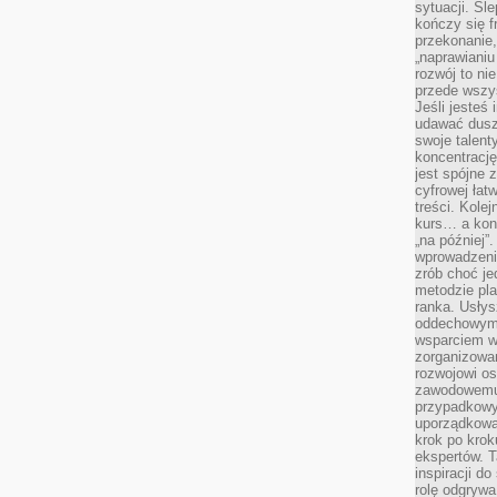
sytuacji. Śl
kończy się f
przekonanie,
„naprawiani
rozwój to nie
przede wszy
Jeśli jesteś 
udawać dusz
swoje talent
koncentrację
jest spójne 
cyfrowej łat
treści. Kole
kurs… a konk
„na później”
wprowadzeni
zrób choć je
metodzie pl
ranka. Usłys
oddechowym?
wsparciem w
zorganizow
rozwojowi o
zawodowemu.
przypadkowy
uporządkowa
krok po krok
ekspertów. T
inspiracji d
rolę odgrywa