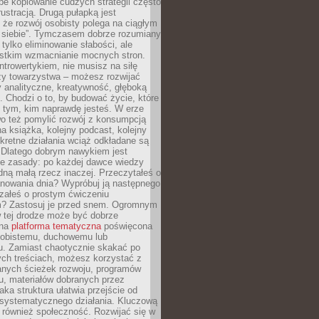
epe kopiowanie cudzych strategii często
rustracją. Drugą pułapką jest
 że rozwój osobisty polega na ciągłym
u siebie”. Tymczasem dobrze rozumiany
 tylko eliminowanie słabości, ale
stkim wzmacnianie mocnych stron.
introwertykiem, nie musisz na siłę
y towarzystwa – możesz rozwijać
y analityczne, kreatywność, głęboką
. Chodzi o to, by budować życie, które
z tym, kim naprawdę jesteś. W erze
wo też pomylić rozwój z konsumpcją
jna książka, kolejny podcast, kolejny
retne działania wciąż odkładane są
. Dlatego dobrym nawykiem jest
e zasady: po każdej dawce wiedzy
dną małą rzecz inaczej. Przeczytałeś o
anowania dnia? Wypróbuj ją następnego
załeś o prostym ćwiczeniu
 Zastosuj je przed snem. Ogromnym
 tej drodze może być dobrze
ana
platforma tematyczna
poświęcona
sobistemu, duchowemu lub
 Zamiast chaotycznie skakać po
ch treściach, możesz korzystać z
nych ścieżek rozwoju, programów
u, materiałów dobranych przez
aka struktura ułatwia przejście od
o systematycznego działania. Kluczową
 również społeczność. Rozwijać się w