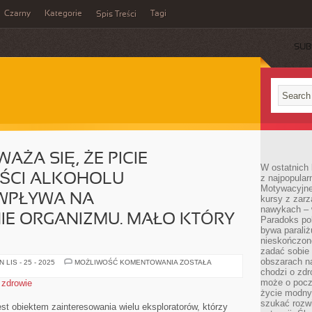
Czarny
Kategorie
Tagi
Spis Treści
SUB
ŻA SIĘ, ŻE PICIE
W ostatnich 
OŚCI ALKOHOLU
z najpopular
Motywacyjne
 WPŁYWA NA
kursy z zarz
nawykach – w
E ORGANIZMU. MAŁO KTÓRY
Paradoks pol
bywa parali
nieskończone
zadać sobie 
obszarach n
POWSZECHNIE
LIS - 25 - 2025
MOŻLIWOŚĆ KOMENTOWANIA
ZOSTAŁA
UWAŻA
chodzi o zdro
SIĘ,
może o pocz
,
zdrowie
ŻE
życie modny 
PICIE
KOLOSALNEJ
szukać rozw
est obiektem zainteresowania wielu eksploratorów, którzy
ILOŚCI