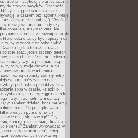
est trudno – szybciej się zniechęcamy,
camy do starych nawyków. Obecność
, którzy mają podobne cele, daje
tywację, a czasem też łagodną presję
m się udało, ja też spróbuję”). Wspólne
rupy rozwojowe, mastermindy czy
line pomagają utrzymać kurs. Na
przypomnieć sobie, że rozwój osobisty
g. Nie chodzi o to, by być „lepszym od
z o to, by w zgodzie ze sobą zrobić
k. Czasem będzie to mała zmiana –
 pójście spać, jeden szczery telefon
osoby, dzień offline. Czasem – odważna
ianie pracy czy rozpoczęciu terapii.
e, by to były twoje decyzje, a nie
a chwilową modę w internecie.
latach rozwój osobisty stał się jednym
niejszych tematów w internecie.
 cytaty, podcasty o produktywności,
ądzania sobą w czasie, książki o
szystko to jest na wyciągnięcie ręki.
ega na tym, że nadmiar inspiracji
żujący: zamiast działać, konsumujemy
 ilości treści. Na początku warto
kilka prostych pytań: w jakich
aprawdę chcę się rozwinąć? Czy
wie, karierę, relacje, wiarę, finanse, a
ucie sensu? Zamiast wprowadzać w
„poranny rytuał milionera”, lepiej
iązań dopasowanych do własnej