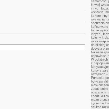
samotności j
łatwiej wra
innych ludzi
wsparcie, mo
(„skoro inny
wyzwania, g
spotkania on
końcu warto 
to nie wyści
innych”, lec
kolejny kro
wcześniejsze
do bliskiej 
decyzja o zm
Najważniejsz
odpowiedzi n
W ostatnich 
z najpopular
Motywacyjne
kursy z zarz
nawykach – w
Paradoks pol
bywa parali
nieskończone
zadać sobie 
obszarach n
chodzi o zdro
może o pocz
życie modny 
szukać rozw