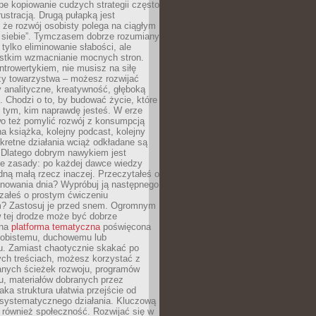
epe kopiowanie cudzych strategii często
rustracją. Drugą pułapką jest
 że rozwój osobisty polega na ciągłym
u siebie”. Tymczasem dobrze rozumiany
 tylko eliminowanie słabości, ale
stkim wzmacnianie mocnych stron.
introwertykiem, nie musisz na siłę
y towarzystwa – możesz rozwijać
y analityczne, kreatywność, głęboką
. Chodzi o to, by budować życie, które
z tym, kim naprawdę jesteś. W erze
wo też pomylić rozwój z konsumpcją
jna książka, kolejny podcast, kolejny
retne działania wciąż odkładane są
. Dlatego dobrym nawykiem jest
e zasady: po każdej dawce wiedzy
dną małą rzecz inaczej. Przeczytałeś o
anowania dnia? Wypróbuj ją następnego
załeś o prostym ćwiczeniu
 Zastosuj je przed snem. Ogromnym
 tej drodze może być dobrze
ana
platforma tematyczna
poświęcona
sobistemu, duchowemu lub
 Zamiast chaotycznie skakać po
ch treściach, możesz korzystać z
nych ścieżek rozwoju, programów
u, materiałów dobranych przez
aka struktura ułatwia przejście od
o systematycznego działania. Kluczową
 również społeczność. Rozwijać się w