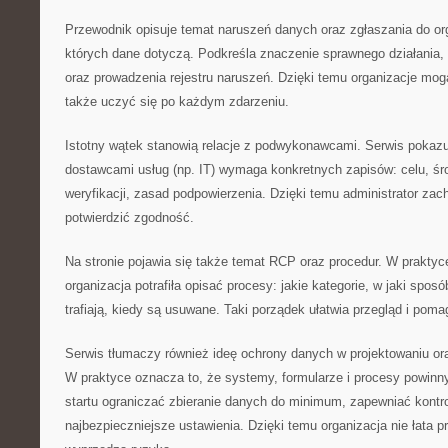
Przewodnik opisuje temat naruszeń danych oraz zgłaszania do or
których dane dotyczą. Podkreśla znaczenie sprawnego działania
oraz prowadzenia rejestru naruszeń. Dzięki temu organizacje mog
także uczyć się po każdym zdarzeniu.
Istotny wątek stanowią relacje z podwykonawcami. Serwis pokazu
dostawcami usług (np. IT) wymaga konkretnych zapisów: celu, ś
weryfikacji, zasad podpowierzenia. Dzięki temu administrator za
potwierdzić zgodność.
Na stronie pojawia się także temat RCP oraz procedur. W praktyce
organizacja potrafiła opisać procesy: jakie kategorie, w jaki sposó
trafiają, kiedy są usuwane. Taki porządek ułatwia przegląd i pom
Serwis tłumaczy również ideę ochrony danych w projektowaniu ora
W praktyce oznacza to, że systemy, formularze i procesy powinn
startu ograniczać zbieranie danych do minimum, zapewniać kontro
najbezpieczniejsze ustawienia. Dzięki temu organizacja nie łata p