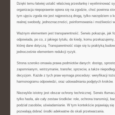
Dzięki temu łatwiej ustalić właściwą przesłankę i wyeliminować sy
organizacja niepoprawnie opiera się na zgodzie, choć powinna s
tym ujęciu zgoda nie jest najprostszą drogą, tylko narzędziem o
realnej swobody, jednoznaczności, poinformowania i możliwości w
Ważnym elementem jest transparentność. Serwis pokazuje, jak fo
odpowiada, po co, z jakiego tytułu, do kiedy, komu przekazujemy,
której dane dotyczą. Transparentność staje się tu praktyką budow
jednocześnie elementem redukcji ryzyk.
Strona szeroko omawia prawa podmiotów danych: dostęp, sprosto
zapomnianym, wstrzymanie, transfer, sprzeciw, a także niepodl
decyzjom. Każde z tych praw wymaga procedury: weryfikacji toż
harmonogramu odpowiedzi, oraz udowadniania podjętych kroków.
Niezwykle istotny jest obszar ochrony technicznej. Serwis tłumac
tylko hasła, ale cały zestaw środków: role, ochrona transmisji, ba
podział zasobów, uświadamianie. W tym kontekście pojawiają się
pozwalają dobrać środki adekwatne do skali przetwarzania.