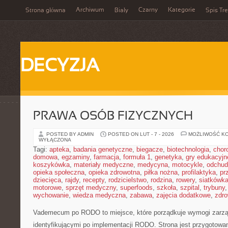
Archiwum
Czarny
Kategorie
Strona główna
Biały
Spis Tre
DECYZJA
PRAWA OSÓB FIZYCZNYCH
POSTED BY ADMIN
POSTED ON LUT - 7 - 2026
MOŻLIWOŚĆ K
WYŁĄCZONA
Tagi:
apteka
,
badania genetyczne
,
biegacze
,
biotechnologia
,
chor
domowa
,
egzaminy
,
farmacja
,
formuła 1
,
genetyka
,
gry edukacyjn
koszykówka
,
materiały medyczne
,
medycyna
,
motocykle
,
odchud
opieka społeczna
,
opieka zdrowotna
,
piłka nożna
,
profilaktyka
,
pr
dziecięca
,
rajdy
,
recepty
,
rodzicielstwo
,
rodzina
,
rowery
,
siatkówk
motorowe
,
sprzęt medyczny
,
superfoods
,
szkoła
,
szpital
,
trybuny
wychowanie
,
wiedza medyczna
,
zabawa
,
zajęcia dodatkowe
,
zdro
Vademecum po RODO to miejsce, które porządkuje wymogi zarzą
identyfikującymi po implementacji RODO. Strona jest przygotowa