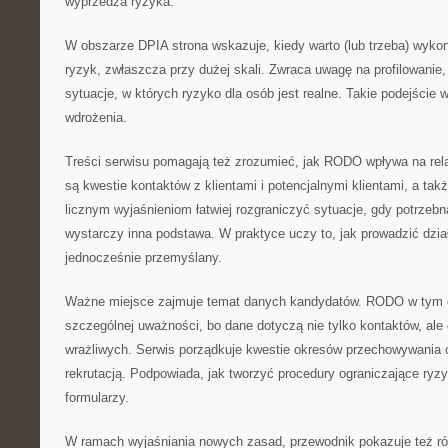
wyprzedza ryzyka.
W obszarze DPIA strona wskazuje, kiedy warto (lub trzeba) wyko
ryzyk, zwłaszcza przy dużej skali. Zwraca uwagę na profilowanie,
sytuacje, w których ryzyko dla osób jest realne. Takie podejście 
wdrożenia.
Treści serwisu pomagają też zrozumieć, jak RODO wpływa na rel
są kwestie kontaktów z klientami i potencjalnymi klientami, a tak
licznym wyjaśnieniom łatwiej rozgraniczyć sytuacje, gdy potrzebna
wystarczy inna podstawa. W praktyce uczy to, jak prowadzić dział
jednocześnie przemyślany.
Ważne miejsce zajmuje temat danych kandydatów. RODO w tym
szczególnej uważności, bo dane dotyczą nie tylko kontaktów, ale
wrażliwych. Serwis porządkuje kwestie okresów przechowywania 
rekrutacją. Podpowiada, jak tworzyć procedury ograniczające ryz
formularzy.
W ramach wyjaśniania nowych zasad, przewodnik pokazuje też r