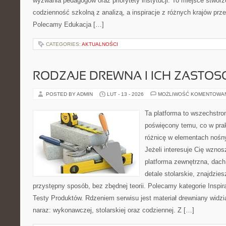
wyzwania pedagogów oraz priorytety instytucji. To miejsce stworz
codzienność szkolną z analizą, a inspiracje z różnych krajów prz
Polecamy Edukacja […]
CATEGORIES:
AKTUALNOŚCI
RODZAJE DREWNA I ICH ZASTO
POSTED BY ADMIN
LUT - 13 - 2026
MOŻLIWOŚĆ KOMENTOWA
Ta platforma to wszechstro
poświęcony temu, co w prak
różnicę w elementach nośn
Jeżeli interesuje Cię wzno
platforma zewnętrzna, dach
detale stolarskie, znajdzie
przystępny sposób, bez zbędnej teorii. Polecamy kategorie Inspira
Testy Produktów. Rdzeniem serwisu jest materiał drewniany widzi
naraz: wykonawczej, stolarskiej oraz codziennej. Z […]