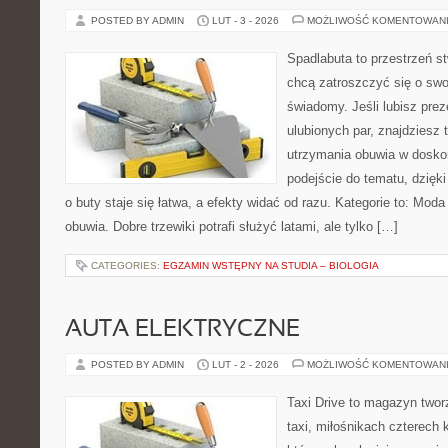
POSTED BY ADMIN
LUT - 3 - 2026
MOŻLIWOŚĆ KOMENTOWAN
Spadlabuta to przestrzeń st
chcą zatroszczyć się o swo
świadomy. Jeśli lubisz prez
ulubionych par, znajdziesz
utrzymania obuwia w doskon
podejście do tematu, dzięk
o buty staje się łatwa, a efekty widać od razu. Kategorie to: Moda
obuwia. Dobre trzewiki potrafi służyć latami, ale tylko […]
CATEGORIES:
EGZAMIN WSTĘPNY NA STUDIA – BIOLOGIA
AUTA ELEKTRYCZNE
POSTED BY ADMIN
LUT - 2 - 2026
MOŻLIWOŚĆ KOMENTOWAN
Taxi Drive to magazyn twor
taxi, miłośnikach czterech 