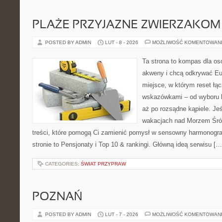
PLAŻE PRZYJAZNE ZWIERZAKOM
POSTED BY ADMIN
LUT - 8 - 2026
MOŻLIWOŚĆ KOMENTOWAN
Ta strona to kompas dla os
akweny i chcą odkrywać Eur
miejsce, w którym reset łą
wskazówkami – od wyboru k
aż po rozsądne kąpiele. Je
wakacjach nad Morzem Śró
treści, które pomogą Ci zamienić pomysł w sensowny harmonogr
stronie to Pensjonaty i Top 10 & rankingi. Główną ideą serwisu […
CATEGORIES:
ŚWIAT PRZYPRAW
POZNAŃ
POSTED BY ADMIN
LUT - 7 - 2026
MOŻLIWOŚĆ KOMENTOWAN