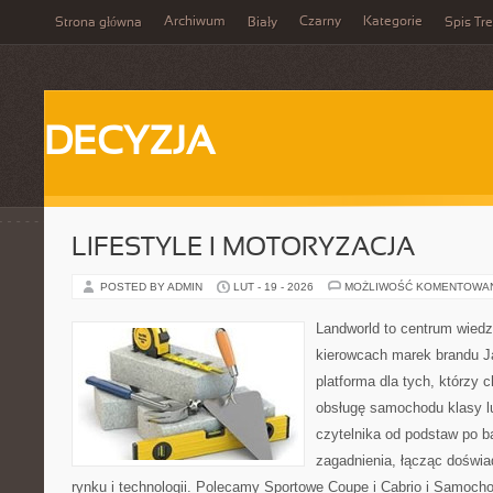
Archiwum
Czarny
Kategorie
Strona główna
Biały
Spis Tre
DECYZJA
LIFESTYLE I MOTORYZACJA
POSTED BY ADMIN
LUT - 19 - 2026
MOŻLIWOŚĆ KOMENTOWA
Landworld to centrum wied
kierowcach marek brandu J
platforma dla tych, którzy 
obsługę samochodu klasy l
czytelnika od podstaw po b
zagadnienia, łącząc doświ
rynku i technologii. Polecamy Sportowe Coupe i Cabrio i Samoc