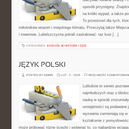
sposób przystępny. Znajdzie
na krótki wypad, a także p
To przestrzeń dla tych, któr
miłośników wrażeń i miejskiego klimatu. Przeczytaj także Miejsc
i rowerowe. Lubelszczyzna potrafi zaskakiwać: raz kusi […]
CATEGORIES:
KOŚCIÓŁ W HISTORII I DZIŚ
JĘZYK POLSKI
POSTED BY ADMIN
LUT - 5 - 2026
MOŻLIWOŚĆ KOMENTOWAN
Lulitulisie to serwis pozna
najmłodszych oraz o bliski
naukę w sposób zrozumiały
umiejętności są podawane 
wyzwania zamieniają się w 
kształcenie z pomysłowośc
może próbować różne ścieżki i wybierać to, co najbardziej wcią