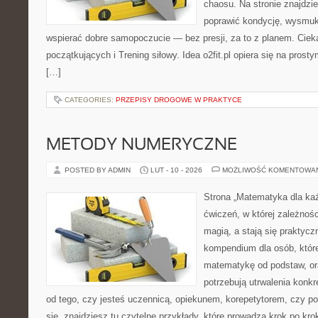
chaosu. Na stronie znajdzie
poprawić kondycję, wysmukl
wspierać dobre samopoczucie — bez presji, za to z planem. Cieka
początkujących i Trening siłowy. Idea o2fit.pl opiera się na pros
[…]
CATEGORIES:
PRZEPISY DROGOWE W PRAKTYCE
METODY NUMERYCZNE
POSTED BY ADMIN
LUT - 10 - 2026
MOŻLIWOŚĆ KOMENTOWA
Strona „Matematyka dla każ
ćwiczeń, w której zależnośc
magią, a stają się praktycz
kompendium dla osób, któr
matematykę od podstaw, ora
potrzebują utrwalenia konk
od tego, czy jesteś uczennicą, opiekunem, korepetytorem, czy p
się, znajdziesz tu czytelne przykłady, które prowadzą krok po kr