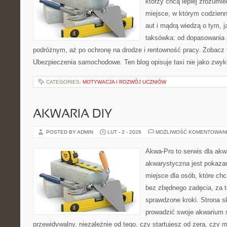
którzy chcą lepiej zrozumi
miejsce, w którym codzienn
aut i mądrą wiedzą o tym, 
taksówka: od dopasowania p
podróżnym, aż po ochronę na drodze i rentowność pracy. Zobacz
Ubezpieczenia samochodowe. Ten blog opisuje taxi nie jako zwyk
CATEGORIES:
MOTYWACJA I ROZWÓJ UCZNIÓW
AKWARIA DIY
POSTED BY ADMIN
LUT - 2 - 2026
MOŻLIWOŚĆ KOMENTOWAN
Akwa-Pro to serwis dla akw
akwarystyczna jest pokazan
miejsce dla osób, które ch
bez zbędnego zadęcia, za t
sprawdzone kroki. Strona s
prowadzić swoje akwarium
przewidywalny, niezależnie od tego, czy startujesz od zera, czy 