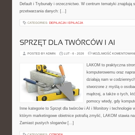
Default i Trybunały i orzecznictwo. W centrum tematyki znajdują
przetwarzania danych: […]
CATEGORIES:
DEPILACJA I EPILACJA
SPRZĘT DLA TWÓRCÓW I AI
POSTED BY ADMIN
LUT - 6 - 2026
MOŻLIWOŚĆ KOMENTOWAN
LAKOM to praktyczna stron
komputerowemu oraz napra
działają nam w codziennych
stworzone z myślą o osoba
mądrzej, a także o tych, kt
pomocy wtedy, gdy komput
Inne kategorie to Sprzęt dla twórców i AI i Monitory i technologie
którym marketingowe obietnice potrafią zmylić, LAKOM stawia na
Zamiast pustych sloganów […]
CATEGORIES:
CITROEN