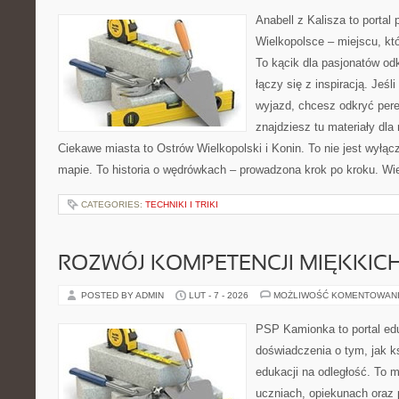
Anabell z Kalisza to portal
Wielkopolsce – miejscu, któr
To kącik dla pasjonatów od
łączy się z inspiracją. Jeś
wyjazd, chcesz odkryć pere
znajdziesz tu materiały dla
Ciekawe miasta to Ostrów Wielkopolski i Konin. To nie jest wyłąc
mapie. To historia o wędrówkach – prowadzona krok po kroku. Wie
CATEGORIES:
TECHNIKI I TRIKI
ROZWÓJ KOMPETENCJI MIĘKKIC
POSTED BY ADMIN
LUT - 7 - 2026
MOŻLIWOŚĆ KOMENTOWAN
PSP Kamionka to portal edu
doświadczenia o tym, jak k
edukacji na odległość. To 
uczniach, opiekunach oraz