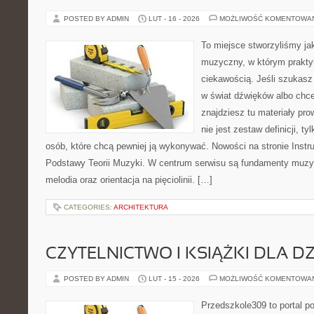
POSTED BY ADMIN
LUT - 16 - 2026
MOŻLIWOŚĆ KOMENTOWA
To miejsce stworzyliśmy ja
muzyczny, w którym prakty
ciekawością. Jeśli szukas
w świat dźwięków albo chc
znajdziesz tu materiały pr
nie jest zestaw definicji, t
osób, które chcą pewniej ją wykonywać. Nowości na stronie Inst
Podstawy Teorii Muzyki. W centrum serwisu są fundamenty muzyc
melodia oraz orientacja na pięciolinii. […]
CATEGORIES:
ARCHITEKTURA
CZYTELNICTWO I KSIĄŻKI DLA DZ
POSTED BY ADMIN
LUT - 15 - 2026
MOŻLIWOŚĆ KOMENTOWA
Przedszkole309 to portal 