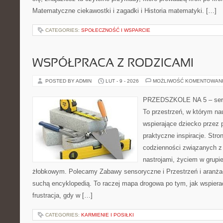
Matematyczne ciekawostki i zagadki i Historia matematyki. […]
CATEGORIES:
SPOŁECZNOŚĆ I WSPARCIE
WSPÓŁPRACA Z RODZICAMI
POSTED BY ADMIN
LUT - 9 - 2026
MOŻLIWOŚĆ KOMENTOWAN
PRZEDSZKOLE NA 5 – serwi
To przestrzeń, w którym na
wspierające dziecko przez 
praktyczne inspiracje. Stro
codzienności związanych z
nastrojami, życiem w grupi
żłobkowym. Polecamy Zabawy sensoryczne i Przestrzeń i aranżacj
suchą encyklopedią. To raczej mapa drogowa po tym, jak wspierać
frustracja, gdy w […]
CATEGORIES:
KARMIENIE I POSIŁKI