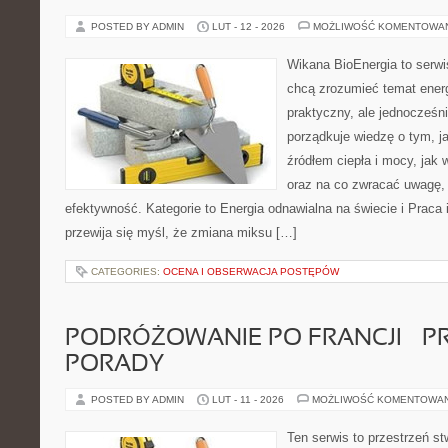
POSTED BY ADMIN
LUT - 12 - 2026
MOŻLIWOŚĆ KOMENTOWA
Wikana BioEnergia to serwi
chcą zrozumieć temat ener
praktyczny, ale jednocześn
porządkuje wiedzę o tym, j
źródłem ciepła i mocy, jak 
oraz na co zwracać uwagę,
efektywność. Kategorie to Energia odnawialna na świecie i Praca 
przewija się myśl, że zmiana miksu […]
CATEGORIES:
OCENA I OBSERWACJA POSTĘPÓW
PODRÓŻOWANIE PO FRANCJI – 
PORADY
POSTED BY ADMIN
LUT - 11 - 2026
MOŻLIWOŚĆ KOMENTOWA
Ten serwis to przestrzeń st