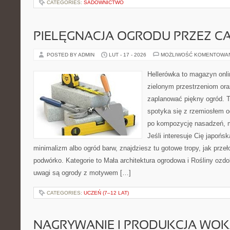
CATEGORIES:
SADOWNICTWO
PIELĘGNACJA OGRODU PRZEZ C
POSTED BY ADMIN
LUT - 17 - 2026
MOŻLIWOŚĆ KOMENTOWA
Hellerówka to magazyn onl
zielonym przestrzeniom or
zaplanować piękny ogród. 
spotyka się z rzemiosłem og
po kompozycję nasadzeń, m
Jeśli interesuje Cię japońs
minimalizm albo ogród barw, znajdziesz tu gotowe tropy, jak przeł
podwórko. Kategorie to Mała architektura ogrodowa i Rośliny ozd
uwagi są ogrody z motywem […]
CATEGORIES:
UCZEŃ (7–12 LAT)
NAGRYWANIE I PRODUKCJA WO