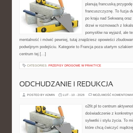
planują francuską przygodę
francuszczyznę. To fuzja 
po kraju nad Sekwaną oraz n
drzwi w rozmowach z lokals
pomysłów na wyjazd, ale t
mentalność i mówić pewniej, tutaj znajdziesz opowieści zbudowa
podwójnym podejściu. Kategorie to Francja poza utartym szlakiem
centrum tej […]
CATEGORIES:
PRZEPISY DROGOWE W PRAKTYCE
ODCHUDZANIE I REDUKCJA
POSTED BY ADMIN
LUT - 10 - 2026
MOŻLIWOŚĆ KOMENTOWA
o2fit.pl to centrum aktywnoś
doświadczenie z konkretny
sylwetki i stylu życia. To 
które chcą ćwiczyć mądrzej,