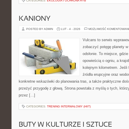
CATEGORIES:
EKOLOGIA I OCHRONA RYB
KANIONY
POSTED BY ADMIN
LUT - 4 - 2026
MOŻLIWOŚĆ KOMENTOWAN
Vulcans to serwis wyprawow
zobaczyć potęgę planety w j
odsłonie. To miejsce, gdzie
opowieścią o ogniu, a kraj
kolejnym kilometrem. Jeśli 
źródła erupcyjne oraz wodo
konkretne wskazówki do planowania tras, a także praktyczne doś
przeżyć przygodę z głową. Strona powstała z myślą o tych, którz
przez […]
CATEGORIES:
TRENING INTERWAŁOWY (HIIT)
BUTY W KULTURZE I SZTUCE