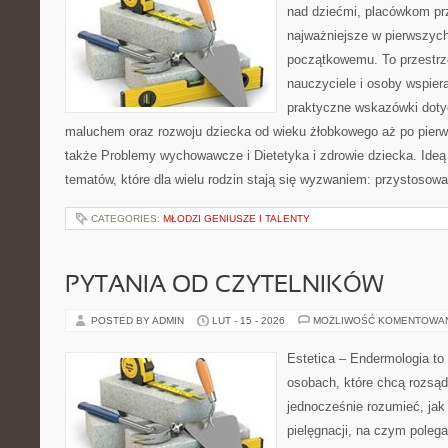
nad dziećmi, placówkom pr
najważniejsze w pierwszych
początkowemu. To przestrz
nauczyciele i osoby wspiera
praktyczne wskazówki doty
maluchem oraz rozwoju dziecka od wieku żłobkowego aż po pierw
także Problemy wychowawcze i Dietetyka i zdrowie dziecka. Ideą
tematów, które dla wielu rodzin stają się wyzwaniem: przystosow
CATEGORIES:
MŁODZI GENIUSZE I TALENTY
PYTANIA OD CZYTELNIKÓW
POSTED BY ADMIN
LUT - 15 - 2026
MOŻLIWOŚĆ KOMENTOWA
Estetica – Endermologia to
osobach, które chcą rozsąd
jednocześnie rozumieć, jak 
pielęgnacji, na czym poleg