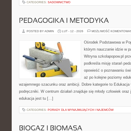
CATEGORIES:
SADOWNICTWO
PEDAGOGIKA I METODYKA
POSTED BY ADMIN
LUT - 12 - 2026
MOŻLIWOŚĆ KOMENTOWA
Ośrodek Podstawowa w Pop
którym nauczanie idzie w p
Witryna szkolapopow.pl prz
podkreśla misję starań pe
opowieść o poznawaniu świa
aż po kolejne poziomy edu
wzajemnego szacunku oraz ambicji. Dobre kategorie to Edukacja 
podręczniki. W centrum działań znajduje się młody człowiek ora
edukacja jest tu […]
CATEGORIES:
PORADY DLA WYNAJMUJĄCYCH I NAJEMCÓW
BIOGAZ I BIOMASA