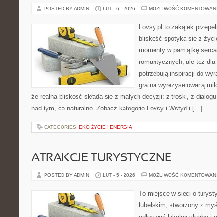
POSTED BY ADMIN
LUT - 6 - 2026
MOŻLIWOŚĆ KOMENTOWAN
Lovsy.pl to zakątek przepe
bliskość spotyka się z życi
momenty w pamiątkę serca.
romantycznych, ale też dla
potrzebują inspiracji do wy
gra na wyreżyserowaną miło
że realna bliskość składa się z małych decyzji: z troski, z dialogu,
nad tym, co naturalne. Zobacz kategorie Lovsy i Wstyd i […]
CATEGORIES:
EKO ŻYCIE I ENERGIA
ATRAKCJE TURYSTYCZNE
POSTED BY ADMIN
LUT - 5 - 2026
MOŻLIWOŚĆ KOMENTOWAN
To miejsce w sieci o turys
lubelskim, stworzony z myśl
odkrywać lokalne skarby i 