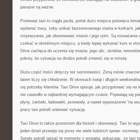
pasażer są ważne.
Ponieważ taxi to ciągła jazda, portal dużo miejsca poświęca tem
wybierać trasy, żeby unikać bezsensownego stania w korkach, ja
rozpraszania, jak obserwować miasto i jego rytm. Są rozważania o
czekać w określonym miejscu, a kiedy lepiej wykonać kurs w stron
Drive zachęca do uczenia się miasta: jego ulic, skrótów, remontó
pokory, bo sytuacja na drodze potrafi zmienić się w minutę.
Duża część treści dotyczy też sezonowości. Zimą rośnie znacze
latem liczy się chłodzenie. W okresach świąt i długich weekendów
się potrzeby klientów. Taxi Drive opisuje, jak przygotować się na t
nie zawiodło w najbardziej wymagającym czasie. Pojawiają się p
płyny, żarówki, ładowarki, przewody, a nawet wyposażenie “na ws
pracy taxi potrafi uratować sytuację.
Taxi Drive to także przestrzeń dla historii i obserwacji. Taxi to w
jeden dzień przewija się przez nie wiele ludzkich spraw: rozmowy,
Serwis potrafi opisać te momenty z empatią, pokazując, że taxi to 