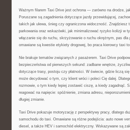
Ważnym filarem Taxi Drive jest ochrona — zarówno na drodze, jak
Poruszane są zagadnienia dotyczące jazdy przewidującej, zacho
takich jak ulewa, śnieg czy ograniczona widoczność. Znajdziesz 
parkowania oraz wskazówki, jak minimalizować ryzyko kolizji w t
włączanie się do ruchu, skrzyżowanie o ruchu okrężnym, pas dla
omawiane są kwestie etykiety drogowej, bo praca kierowcy taxi t
Nie brakuje tematów związanych z pasażerem. Taxi Drive podpow
bezpieczeństwa od pierwszych sekund: zadbane wnętrze, życzliwy
dotyczące trasy, postoju czy płatności. W świecie, gdzie liczą się
może decydować o tym, czy klient wróci i poleci Cię dalej. Dlateg
rozmowie, o tym kiedy lepiej zostawić ciszę, a kiedy zagadnąć. 
reagować na napięcie: spóźnienie, zmiana adresu, nieporozumien
długiej zmianie.
Taxi Drive pokazuje motoryzację z perspektywy pracy, dlatego du
samochodu do taxi. Omawiane są różne podejścia: auto nowe ve
diesel, a także HEV i samochód elektryczny. Wskazywane są zale