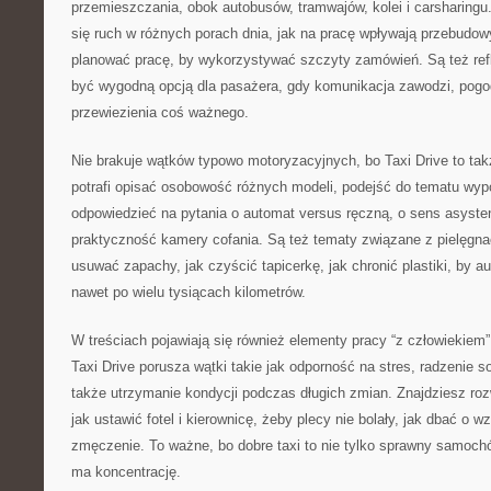
przemieszczania, obok autobusów, tramwajów, kolei i carsharingu.
się ruch w różnych porach dnia, jak na pracę wpływają przebudowy
planować pracę, by wykorzystywać szczyty zamówień. Są też refl
być wygodną opcją dla pasażera, gdy komunikacja zawodzi, pogod
przewiezienia coś ważnego.
Nie brakuje wątków typowo motoryzacyjnych, bo Taxi Drive to tak
potrafi opisać osobowość różnych modeli, podejść do tematu wypo
odpowiedzieć na pytania o automat versus ręczną, o sens asyste
praktyczność kamery cofania. Są też tematy związane z pielęgnacj
usuwać zapachy, jak czyścić tapicerkę, jak chronić plastiki, by a
nawet po wielu tysiącach kilometrów.
W treściach pojawiają się również elementy pracy “z człowiekiem”, 
Taxi Drive porusza wątki takie jak odporność na stres, radzenie s
także utrzymanie kondycji podczas długich zmian. Znajdziesz ro
jak ustawić fotel i kierownicę, żeby plecy nie bolały, jak dbać o w
zmęczenie. To ważne, bo dobre taxi to nie tylko sprawny samochód
ma koncentrację.