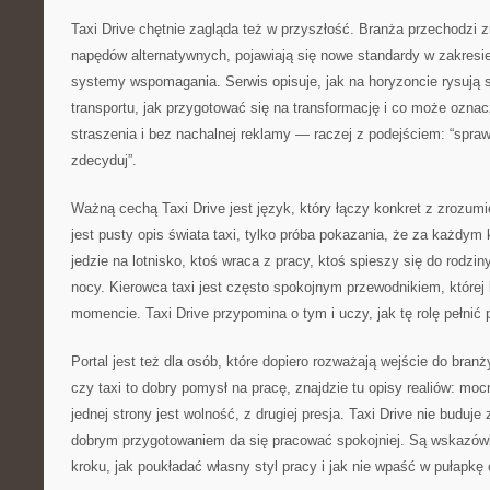
Taxi Drive chętnie zagląda też w przyszłość. Branża przechodzi z
napędów alternatywnych, pojawiają się nowe standardy w zakresie
systemy wspomagania. Serwis opisuje, jak na horyzoncie rysują s
transportu, jak przygotować się na transformację i co może oznac
straszenia i bez nachalnej reklamy — raczej z podejściem: “sprawd
zdecyduj”.
Ważną cechą Taxi Drive jest język, który łączy konkret z zrozumi
jest pusty opis świata taxi, tylko próba pokazania, że za każdym k
jedzie na lotnisko, ktoś wraca z pracy, ktoś spieszy się do rodzi
nocy. Kierowca taxi jest często spokojnym przewodnikiem, której
momencie. Taxi Drive przypomina o tym i uczy, jak tę rolę pełnić 
Portal jest też dla osób, które dopiero rozważają wejście do branż
czy taxi to dobry pomysł na pracę, znajdzie tu opisy realiów: mocn
jednej strony jest wolność, z drugiej presja. Taxi Drive nie buduje
dobrym przygotowaniem da się pracować spokojniej. Są wskazówki
kroku, jak poukładać własny styl pracy i jak nie wpaść w pułapkę