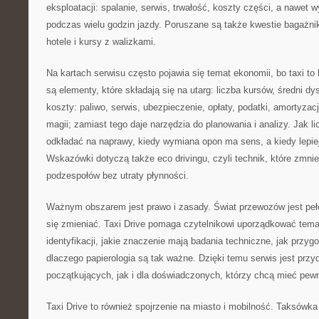
eksploatacji: spalanie, serwis, trwałość, koszty części, a nawet 
podczas wielu godzin jazdy. Poruszane są także kwestie bagażnik
hotele i kursy z walizkami.
Na kartach serwisu często pojawia się temat ekonomii, bo taxi t
są elementy, które składają się na utarg: liczba kursów, średni dy
koszty: paliwo, serwis, ubezpieczenie, opłaty, podatki, amortyzacj
magii; zamiast tego daje narzędzia do planowania i analizy. Jak li
odkładać na naprawy, kiedy wymiana opon ma sens, a kiedy lepiej 
Wskazówki dotyczą także eco drivingu, czyli technik, które zmnie
podzespołów bez utraty płynności.
Ważnym obszarem jest prawo i zasady. Świat przewozów jest pełen
się zmieniać. Taxi Drive pomaga czytelnikowi uporządkować temat
identyfikacji, jakie znaczenie mają badania techniczne, jak przygo
dlaczego papierologia są tak ważne. Dzięki temu serwis jest przy
początkujących, jak i dla doświadczonych, którzy chcą mieć pewno
Taxi Drive to również spojrzenie na miasto i mobilność. Taksówk