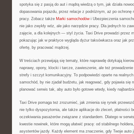
spotyka się z pasją do aut i mądrą wiedzą o tym, jak działa now
dopasowania pojazdu, przez relacje z podróżnym, aż po ochronę 
pracy. Zobacz także
Marki samochodów
i Ubezpieczenia samochod
nie jako zwykły wóz, ale jako narzędzie pracy. Dla jednych to za
zajęcie, a dla kolejnych — styl życia. Taxi Drive prowadzi przez mi
pokazując jak w praktyce wygląda dyżur taksówkarza oraz jak prz
ofertę, by pracować mądrzej.
W treściach przewijają się tematy, które naprawdę dotykają kiero
naprawy, opony, klocki i tarcze, zawieszenie, ale też prowadzenie 
strefy i szczyt komunikacyjny. To podpowiedzi oparte na realnych
samochód, by nie zjadał budżetu, jak reagować, gdy pojawia się n
planować serwis tak, aby auto było gotowe wtedy, kiedy najbardzi
Taxi Drive pomaga też zrozumieć, jak zmienia się rynek przewoz
nie tylko dyspozytornia, ale także aplikacje do zleceń, płatności
oczekiwania pasażerów związane z standardem. Dlatego w serwis
kwestie nowinek, które mogą ułatwić pracę: od stabilnego holdera,
asystentów jazdy. Każdy element ma znaczenie, gdy Twoje auto j