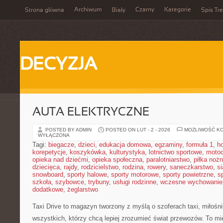
Archiwum
Czarny
Kategorie
Strona główna
Biały
Spis Tre
DECYZJA
AUTA ELEKTRYCZNE
POSTED BY ADMIN
POSTED ON LUT - 2 - 2026
MOŻLIWOŚĆ K
WYŁĄCZONA
Tagi:
biegacze
,
dzieci
,
edukacja domowa
,
egzaminy
,
formuła 1
,
h
korepetycje
,
koszykówka
,
kulturystyka
,
lotnictwo sportowe
,
motoc
opieka nad dziećmi
,
opieka społeczna
,
paralotniarstwo
,
piłka noż
dziecięca
,
rajdy
,
rodzicielstwo
,
rodzina
,
rowery
,
saneczkarstwo
,
s
snowboard
,
sporty halowe
,
sporty motorowe
,
sporty powietrzne
,
s
szkoła
,
szybowce
,
trybuny
,
usługi rodzinne
,
wczesne wychowanie
dodatkowe
,
żeglarstwo
Taxi Drive to magazyn tworzony z myślą o szoferach taxi, miłośn
wszystkich, którzy chcą lepiej zrozumieć świat przewozów. To m