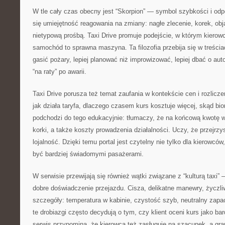
W tle cały czas obecny jest “Skorpion” — symbol szybkości i odpo
się umiejętność reagowania na zmiany: nagłe zlecenie, korek, obj
nietypową prośbą. Taxi Drive promuje podejście, w którym kierow
samochód to sprawna maszyna. Ta filozofia przebija się w treściac
gasić pożary, lepiej planować niż improwizować, lepiej dbać o auto
“na raty” po awarii.
Taxi Drive porusza też temat zaufania w kontekście cen i rozlicz
jak działa taryfa, dlaczego czasem kurs kosztuje więcej, skąd bio
podchodzi do tego edukacyjnie: tłumaczy, że na końcową kwotę w
korki, a także koszty prowadzenia działalności. Uczy, że przejrz
lojalność. Dzięki temu portal jest czytelny nie tylko dla kierowców,
być bardziej świadomymi pasażerami.
W serwisie przewijają się również wątki związane z “kulturą taxi” 
dobre doświadczenie przejazdu. Cisza, delikatne manewry, życzli
szczegóły: temperatura w kabinie, czystość szyb, neutralny zapac
te drobiazgi często decydują o tym, czy klient oceni kurs jako b
serwis przypomina, że kierowca też zasługuje na szacunek, a gran