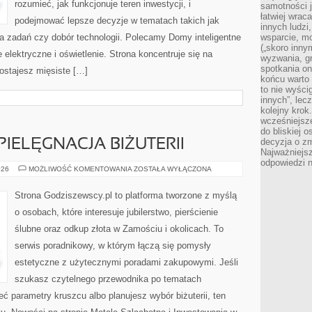
rozumieć, jak funkcjonuje teren inwestycji, i
samotności j
łatwiej wra
podejmować lepsze decyzje w tematach takich jak
innych ludzi
a zadań czy dobór technologii. Polecamy Domy inteligentne
wsparcie, mo
(„skoro inny
 elektryczne i oświetlenie. Strona koncentruje się na
wyzwania, g
spotkania on
ostajesz mięsiste […]
końcu warto 
to nie wyści
innych”, lec
kolejny kro
wcześniejsze
do bliskiej 
decyzja o zm
IELĘGNACJA BIŻUTERII
Najważniejsz
odpowiedzi n
KONSERWACJA
026
MOŻLIWOŚĆ KOMENTOWANIA
ZOSTAŁA WYŁĄCZONA
I
PIELĘGNACJA
BIŻUTERII
Strona Godziszewscy.pl to platforma tworzone z myślą
o osobach, które interesuje jubilerstwo, pierścienie
ślubne oraz odkup złota w Zamościu i okolicach. To
serwis poradnikowy, w którym łączą się pomysły
estetyczne z użytecznymi poradami zakupowymi. Jeśli
szukasz czytelnego przewodnika po tematach
ieć parametry kruszcu albo planujesz wybór biżuterii, ten