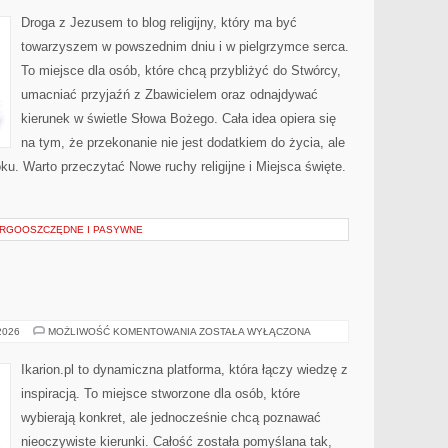
Droga z Jezusem to blog religijny, który ma być
towarzyszem w powszednim dniu i w pielgrzymce serca.
To miejsce dla osób, które chcą przybliżyć do Stwórcy,
umacniać przyjaźń z Zbawicielem oraz odnajdywać
kierunek w świetle Słowa Bożego. Cała idea opiera się
na tym, że przekonanie nie jest dodatkiem do życia, ale
ku. Warto przeczytać Nowe ruchy religijne i Miejsca święte.
RGOOSZCZĘDNE I PASYWNE
ŻYWIENIE
 2026
MOŻLIWOŚĆ KOMENTOWANIA
ZOSTAŁA WYŁĄCZONA
KONI
Ikarion.pl to dynamiczna platforma, która łączy wiedzę z
inspiracją. To miejsce stworzone dla osób, które
wybierają konkret, ale jednocześnie chcą poznawać
nieoczywiste kierunki. Całość została pomyślana tak,