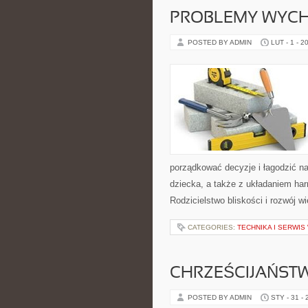
PROBLEMY WYC
POSTED BY ADMIN
LUT - 1 - 2
porządkować decyzje i łagodzić n
dziecka, a także z układaniem ha
Rodzicielstwo bliskości i rozwój w
CATEGORIES:
TECHNIKA I SERWI
CHRZEŚCIJAŃST
POSTED BY ADMIN
STY - 31 -