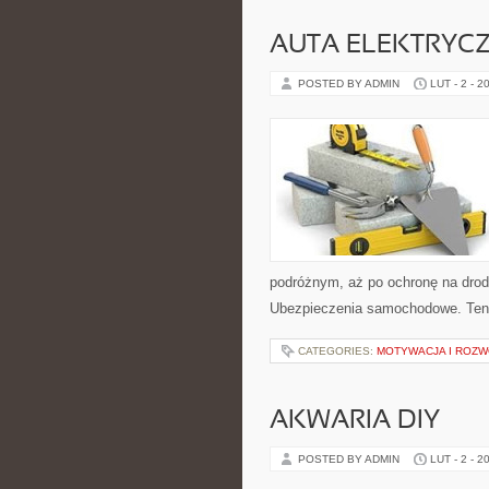
AUTA ELEKTRYC
POSTED BY ADMIN
LUT - 2 - 2
podróżnym, aż po ochronę na drod
Ubezpieczenia samochodowe. Ten b
CATEGORIES:
MOTYWACJA I ROZW
AKWARIA DIY
POSTED BY ADMIN
LUT - 2 - 2