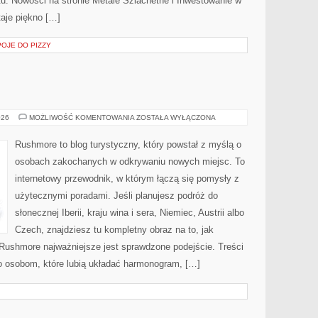
tu. Nowości na stronie Metale Szlachetne i Inwestowanie w
aje piękno […]
POJE DO PIZZY
WŁOCHY
026
MOŻLIWOŚĆ KOMENTOWANIA
ZOSTAŁA WYŁĄCZONA
Rushmore to blog turystyczny, który powstał z myślą o
osobach zakochanych w odkrywaniu nowych miejsc. To
internetowy przewodnik, w którym łączą się pomysły z
użytecznymi poradami. Jeśli planujesz podróż do
słonecznej Iberii, kraju wina i sera, Niemiec, Austrii albo
Czech, znajdziesz tu kompletny obraz na to, jak
Rushmore najważniejsze jest sprawdzone podejście. Treści
 osobom, które lubią układać harmonogram, […]