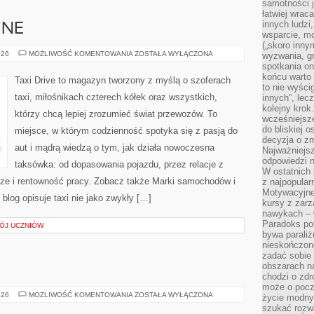
samotności j
łatwiej wra
innych ludzi
ZNE
wsparcie, mo
(„skoro inny
AUTA
026
MOŻLIWOŚĆ KOMENTOWANIA
ZOSTAŁA WYŁĄCZONA
wyzwania, g
ELEKTRYCZNE
spotkania on
końcu warto 
Taxi Drive to magazyn tworzony z myślą o szoferach
to nie wyści
taxi, miłośnikach czterech kółek oraz wszystkich,
innych”, lec
kolejny kro
którzy chcą lepiej zrozumieć świat przewozów. To
wcześniejsze
do bliskiej 
miejsce, w którym codzienność spotyka się z pasją do
decyzja o zm
aut i mądrą wiedzą o tym, jak działa nowoczesna
Najważniejsz
odpowiedzi n
taksówka: od dopasowania pojazdu, przez relacje z
W ostatnich 
ze i rentowność pracy. Zobacz także Marki samochodów i
z najpopular
Motywacyjne
log opisuje taxi nie jako zwykły […]
kursy z zarz
nawykach – w
Paradoks pol
ÓJ UCZNIÓW
bywa parali
nieskończone
zadać sobie 
obszarach n
chodzi o zdro
może o pocz
AKWARIA
026
MOŻLIWOŚĆ KOMENTOWANIA
ZOSTAŁA WYŁĄCZONA
życie modny 
DIY
szukać rozw