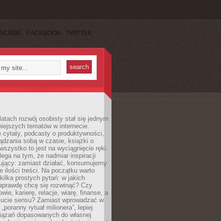
SCRIBE
FACEBOOK
TWITTER
latach rozwój osobisty stał się jednym
niejszych tematów w internecie.
 cytaty, podcasty o produktywności,
ądzania sobą w czasie, książki o
szystko to jest na wyciągnięcie ręki.
ega na tym, że nadmiar inspiracji
żujący: zamiast działać, konsumujemy
 ilości treści. Na początku warto
kilka prostych pytań: w jakich
aprawdę chcę się rozwinąć? Czy
wie, karierę, relacje, wiarę, finanse, a
ucie sensu? Zamiast wprowadzać w
„poranny rytuał milionera”, lepiej
iązań dopasowanych do własnej