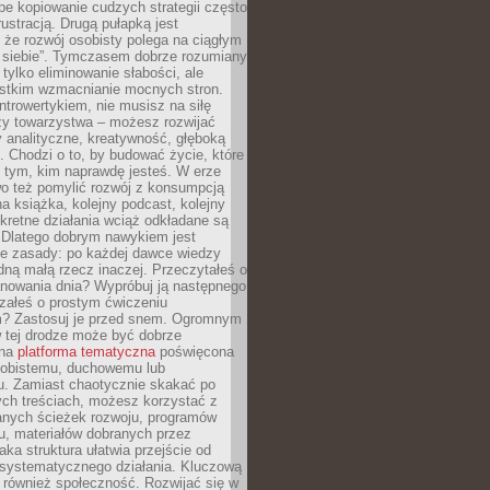
epe kopiowanie cudzych strategii często
rustracją. Drugą pułapką jest
 że rozwój osobisty polega na ciągłym
u siebie”. Tymczasem dobrze rozumiany
 tylko eliminowanie słabości, ale
stkim wzmacnianie mocnych stron.
introwertykiem, nie musisz na siłę
y towarzystwa – możesz rozwijać
y analityczne, kreatywność, głęboką
. Chodzi o to, by budować życie, które
z tym, kim naprawdę jesteś. W erze
wo też pomylić rozwój z konsumpcją
jna książka, kolejny podcast, kolejny
retne działania wciąż odkładane są
. Dlatego dobrym nawykiem jest
e zasady: po każdej dawce wiedzy
dną małą rzecz inaczej. Przeczytałeś o
anowania dnia? Wypróbuj ją następnego
załeś o prostym ćwiczeniu
 Zastosuj je przed snem. Ogromnym
 tej drodze może być dobrze
ana
platforma tematyczna
poświęcona
sobistemu, duchowemu lub
 Zamiast chaotycznie skakać po
ch treściach, możesz korzystać z
nych ścieżek rozwoju, programów
u, materiałów dobranych przez
aka struktura ułatwia przejście od
o systematycznego działania. Kluczową
 również społeczność. Rozwijać się w