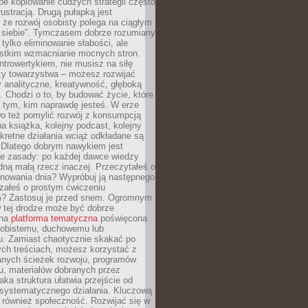
epe kopiowanie cudzych strategii często
rustracją. Drugą pułapką jest
 że rozwój osobisty polega na ciągłym
u siebie”. Tymczasem dobrze rozumiany
 tylko eliminowanie słabości, ale
stkim wzmacnianie mocnych stron.
introwertykiem, nie musisz na siłę
y towarzystwa – możesz rozwijać
y analityczne, kreatywność, głęboką
. Chodzi o to, by budować życie, które
z tym, kim naprawdę jesteś. W erze
wo też pomylić rozwój z konsumpcją
jna książka, kolejny podcast, kolejny
retne działania wciąż odkładane są
. Dlatego dobrym nawykiem jest
e zasady: po każdej dawce wiedzy
dną małą rzecz inaczej. Przeczytałeś o
anowania dnia? Wypróbuj ją następnego
załeś o prostym ćwiczeniu
 Zastosuj je przed snem. Ogromnym
 tej drodze może być dobrze
ana
platforma tematyczna
poświęcona
sobistemu, duchowemu lub
 Zamiast chaotycznie skakać po
ch treściach, możesz korzystać z
nych ścieżek rozwoju, programów
u, materiałów dobranych przez
aka struktura ułatwia przejście od
o systematycznego działania. Kluczową
 również społeczność. Rozwijać się w