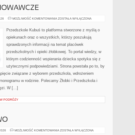
HOWAWCZE
PROBLEMY
026
MOŻLIWOŚĆ KOMENTOWANIA
ZOSTAŁA WYŁĄCZONA
WYCHOWAWCZE
Przedszkole Kubuś to platforma stworzone z myślą o
opiekunach oraz o wszystkich, którzy poszukują
sprawdzonych informacji na temat placówek
przedszkolnych i opieki żłobkowej. To portal wiedzy, w
którym codzienność wspierania dziecka spotyka się z
użytecznymi podpowiedziami. Strona powstała po to, by
apięcie związane z wyborem przedszkola, wdrożeniem
rmonogramu w rodzinie. Polecamy Żłobki i Przedszkola i
ięzi. W […]
S W PODRÓŻY
WO
CHRZEŚCIJAŃSTWO
 2026
MOŻLIWOŚĆ KOMENTOWANIA
ZOSTAŁA WYŁĄCZONA