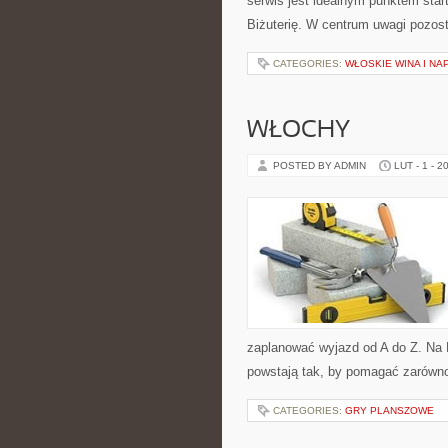
serwis jest idealnym punktem star
Biżuterię. W centrum uwagi pozost
CATEGORIES:
WŁOSKIE WINA I NA
WŁOCHY
POSTED BY ADMIN
LUT - 1 - 2
zaplanować wyjazd od A do Z. Na 
powstają tak, by pomagać zarówno
CATEGORIES:
GRY PLANSZOWE