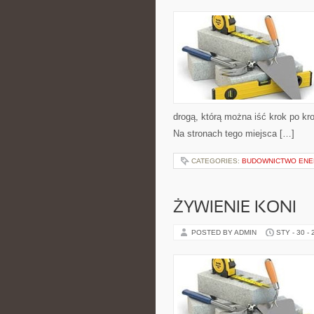
drogą, którą można iść krok po kro
Na stronach tego miejsca […]
CATEGORIES:
BUDOWNICTWO ENE
ŻYWIENIE KONI
POSTED BY ADMIN
STY - 30 -