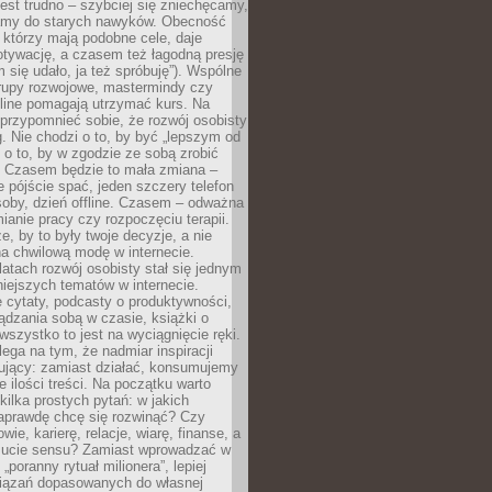
est trudno – szybciej się zniechęcamy,
camy do starych nawyków. Obecność
, którzy mają podobne cele, daje
tywację, a czasem też łagodną presję
m się udało, ja też spróbuję”). Wspólne
rupy rozwojowe, mastermindy czy
line pomagają utrzymać kurs. Na
przypomnieć sobie, że rozwój osobisty
g. Nie chodzi o to, by być „lepszym od
z o to, by w zgodzie ze sobą zrobić
k. Czasem będzie to mała zmiana –
 pójście spać, jeden szczery telefon
osoby, dzień offline. Czasem – odważna
ianie pracy czy rozpoczęciu terapii.
e, by to były twoje decyzje, a nie
a chwilową modę w internecie.
latach rozwój osobisty stał się jednym
niejszych tematów w internecie.
 cytaty, podcasty o produktywności,
ądzania sobą w czasie, książki o
szystko to jest na wyciągnięcie ręki.
ega na tym, że nadmiar inspiracji
żujący: zamiast działać, konsumujemy
 ilości treści. Na początku warto
kilka prostych pytań: w jakich
aprawdę chcę się rozwinąć? Czy
wie, karierę, relacje, wiarę, finanse, a
ucie sensu? Zamiast wprowadzać w
„poranny rytuał milionera”, lepiej
iązań dopasowanych do własnej