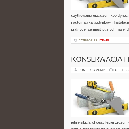
użytkowanie urządzeń, koordynacj
i automatyka budynków i Instalacje
praktyce: zamiast pustych haseł d
CATEGORIES:
IZRAEL
KONSERWACJA I P
POSTED BY ADMIN
LUT - 1 - 2
jubilerskich, chcesz lepiej zrozum