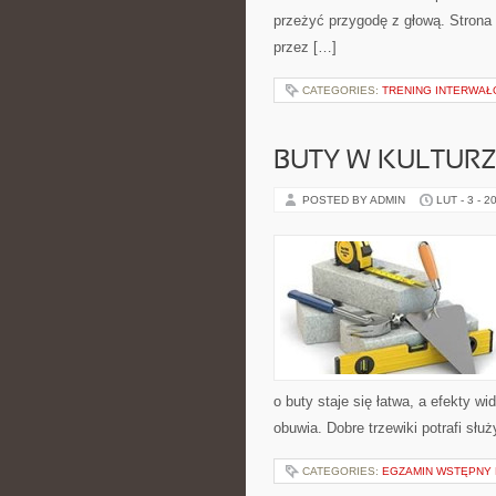
przeżyć przygodę z głową. Strona 
przez […]
CATEGORIES:
TRENING INTERWAŁO
BUTY W KULTURZ
POSTED BY ADMIN
LUT - 3 - 2
o buty staje się łatwa, a efekty w
obuwia. Dobre trzewiki potrafi służ
CATEGORIES:
EGZAMIN WSTĘPNY N