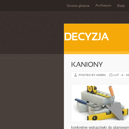
Archiwum
Strona główna
Biały
DECYZJA
KANIONY
POSTED BY ADMIN
LUT - 4 - 2
konkretne wskazówki do planowani