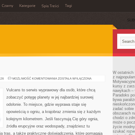
Czarny
Kategorie
Tagi
Spis Treści
SUB
W ostatnich 
z najpopular
KANIONY
026
MOŻLIWOŚĆ KOMENTOWANIA
ZOSTAŁA WYŁĄCZONA
Motywacyjne
kursy z zarz
Vulcans to serwis wyprawowy dla osób, które chcą
nawykach – w
Paradoks pol
zobaczyć potęgę planety w jej najbardziej surowej
bywa parali
nieskończone
odsłonie. To miejsce, gdzie wyprawa staje się
zadać sobie 
opowieścią o ogniu, a krajobraz zmienia się z każdym
obszarach n
chodzi o zdro
kolejnym kilometrem. Jeśli fascynują Cię góry ognia,
może o pocz
źródła erupcyjne oraz wodospady, znajdziesz tu
życie modny 
szukać rozw
a tras, a także praktyczne doświadczenia, które pomagają