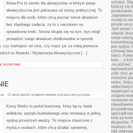
sytuacji. Śl
Akwa-Pro to serwis dla akwarystów, w którym pasja
kończy się f
akwarystyczna jest pokazana od strony praktycznej. To
przekonanie,
„naprawiani
miejsce dla osób, które chcą poznać temat akwarium
rozwój to nie
przede wszy
bez zbędnego zadęcia, za to z naciskiem na
Jeśli jesteś 
sprawdzone kroki. Strona skupia się na tym, byś mógł
udawać dusz
swoje talent
prowadzić swoje akwarium słodkowodne w sposób
koncentrację
o, czy startujesz od zera, czy masz już za sobą pierwsze
jest spójne 
cyfrowej łat
ystkich to Nowinki i Wydarzenia Akwarystyczne […]
treści. Kole
kurs… a konk
„na później”
CJE SPORTOWE
wprowadzeni
zrób choć je
metodzie pl
ranka. Usłys
NIE
oddechowym?
wsparciem w
ŁAZIENKI
026
MOŻLIWOŚĆ KOMENTOWANIA
ZOSTAŁA WYŁĄCZONA
zorganizow
I
rozwojowi o
KUCHNIE
zawodowemu.
Kursy Marko to portal branżowy, który łączy świat
przypadkowy
widlaków, sprzętu budowlanego oraz renowacji w jedną,
uporządkowa
krok po krok
spójną przestrzeń wiedzy. To miejsce stworzone z
ekspertów. T
inspiracji d
myślą o osobach, które chcą działać sprawniej,
rolę odgrywa