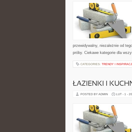
przewidywalny, niezależnie od teg
próby. Ciekawe kategorie dla wsz
CATEGORIES:
TRENDY I INSPIRA
ŁAZIENKI I KUCH
POSTED BY ADMIN
LUT - 1 - 2