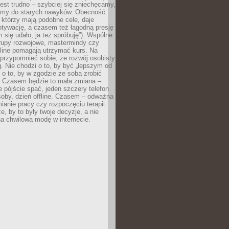
est trudno – szybciej się zniechęcamy,
camy do starych nawyków. Obecność
, którzy mają podobne cele, daje
tywację, a czasem też łagodną presję
m się udało, ja też spróbuję”). Wspólne
rupy rozwojowe, mastermindy czy
line pomagają utrzymać kurs. Na
przypomnieć sobie, że rozwój osobisty
g. Nie chodzi o to, by być „lepszym od
z o to, by w zgodzie ze sobą zrobić
k. Czasem będzie to mała zmiana –
 pójście spać, jeden szczery telefon
osoby, dzień offline. Czasem – odważna
ianie pracy czy rozpoczęciu terapii.
e, by to były twoje decyzje, a nie
a chwilową modę w internecie.