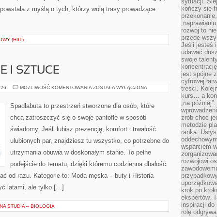
sytuacji. Śl
kończy się f
powstała z myślą o tych, którzy wolą trasy prowadzące
przekonanie,
„naprawiani
rozwój to nie
przede wszy
WY (HIIT)
Jeśli jesteś 
udawać dusz
swoje talent
koncentrację
E I SZTUCE
jest spójne 
cyfrowej łat
BUTY
026
MOŻLIWOŚĆ KOMENTOWANIA
ZOSTAŁA WYŁĄCZONA
treści. Kole
W
kurs… a konk
KULTURZE
„na później”
I
Spadlabuta to przestrzeń stworzone dla osób, które
SZTUCE
wprowadzeni
chcą zatroszczyć się o swoje pantofle w sposób
zrób choć je
metodzie pl
świadomy. Jeśli lubisz prezencję, komfort i trwałość
ranka. Usłys
oddechowym?
ulubionych par, znajdziesz tu wszystko, co potrzebne do
wsparciem w
utrzymania obuwia w doskonałym stanie. To pełne
zorganizow
rozwojowi o
podejście do tematu, dzięki któremu codzienna dbałość
zawodowemu.
idać od razu. Kategorie to: Moda męska – buty i Historia
przypadkowy
uporządkowa
yć latami, ale tylko […]
krok po krok
ekspertów. T
inspiracji d
A STUDIA – BIOLOGIA
rolę odgrywa