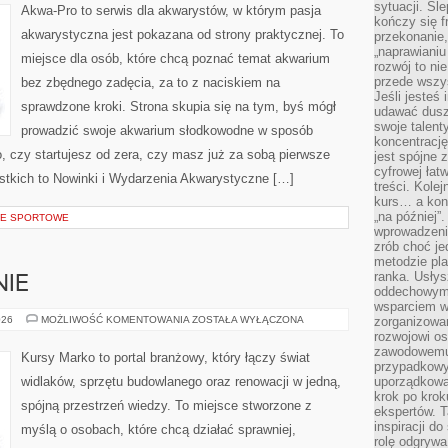
sytuacji. Śl
Akwa-Pro to serwis dla akwarystów, w którym pasja
kończy się f
akwarystyczna jest pokazana od strony praktycznej. To
przekonanie,
„naprawiani
miejsce dla osób, które chcą poznać temat akwarium
rozwój to nie
przede wszy
bez zbędnego zadęcia, za to z naciskiem na
Jeśli jesteś 
sprawdzone kroki. Strona skupia się na tym, byś mógł
udawać dusz
swoje talent
prowadzić swoje akwarium słodkowodne w sposób
koncentrację
o, czy startujesz od zera, czy masz już za sobą pierwsze
jest spójne 
cyfrowej łat
ystkich to Nowinki i Wydarzenia Akwarystyczne […]
treści. Kole
kurs… a konk
„na później”
CJE SPORTOWE
wprowadzeni
zrób choć je
metodzie pl
ranka. Usłys
NIE
oddechowym?
wsparciem w
ŁAZIENKI
026
MOŻLIWOŚĆ KOMENTOWANIA
ZOSTAŁA WYŁĄCZONA
zorganizow
I
rozwojowi o
KUCHNIE
zawodowemu.
Kursy Marko to portal branżowy, który łączy świat
przypadkowy
widlaków, sprzętu budowlanego oraz renowacji w jedną,
uporządkowa
krok po krok
spójną przestrzeń wiedzy. To miejsce stworzone z
ekspertów. T
inspiracji d
myślą o osobach, które chcą działać sprawniej,
rolę odgrywa