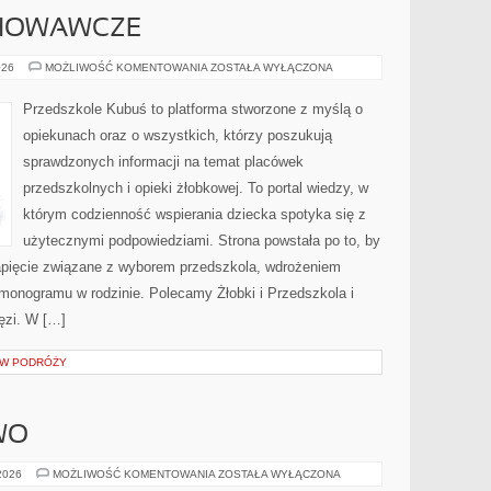
HOWAWCZE
PROBLEMY
026
MOŻLIWOŚĆ KOMENTOWANIA
ZOSTAŁA WYŁĄCZONA
WYCHOWAWCZE
Przedszkole Kubuś to platforma stworzone z myślą o
opiekunach oraz o wszystkich, którzy poszukują
sprawdzonych informacji na temat placówek
przedszkolnych i opieki żłobkowej. To portal wiedzy, w
którym codzienność wspierania dziecka spotyka się z
użytecznymi podpowiedziami. Strona powstała po to, by
apięcie związane z wyborem przedszkola, wdrożeniem
rmonogramu w rodzinie. Polecamy Żłobki i Przedszkola i
ięzi. W […]
S W PODRÓŻY
WO
CHRZEŚCIJAŃSTWO
 2026
MOŻLIWOŚĆ KOMENTOWANIA
ZOSTAŁA WYŁĄCZONA