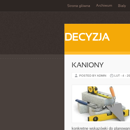
Archiwum
Strona główna
Biały
DECYZJA
KANIONY
POSTED BY ADMIN
LUT - 4 - 2
konkretne wskazówki do planowani