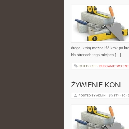
drogą, którą można iść krok po kro
Na stronach tego miejsca […]
CATEGORIES:
BUDOWNICTWO ENE
ŻYWIENIE KONI
POSTED BY ADMIN
STY - 30 -