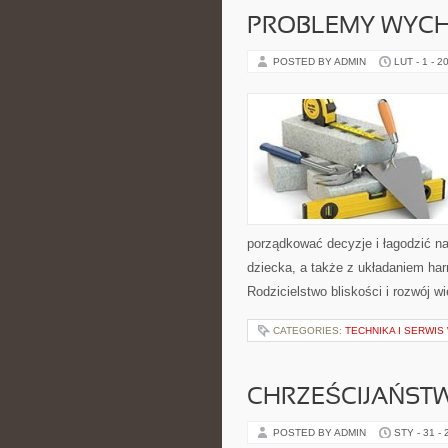
PROBLEMY WYC
POSTED BY ADMIN
LUT - 1 - 2
porządkować decyzje i łagodzić n
dziecka, a także z układaniem ha
Rodzicielstwo bliskości i rozwój w
CATEGORIES:
TECHNIKA I SERWI
CHRZEŚCIJAŃST
POSTED BY ADMIN
STY - 31 -