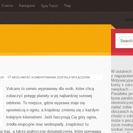
Czarny
Kategorie
Tagi
Spis Treści
SUB
W ostatnich 
z najpopular
KANIONY
026
MOŻLIWOŚĆ KOMENTOWANIA
ZOSTAŁA WYŁĄCZONA
Motywacyjne
kursy z zarz
Vulcans to serwis wyprawowy dla osób, które chcą
nawykach – w
Paradoks pol
zobaczyć potęgę planety w jej najbardziej surowej
bywa parali
nieskończone
odsłonie. To miejsce, gdzie wyprawa staje się
zadać sobie 
opowieścią o ogniu, a krajobraz zmienia się z każdym
obszarach n
chodzi o zdro
kolejnym kilometrem. Jeśli fascynują Cię góry ognia,
może o pocz
źródła erupcyjne oraz wodospady, znajdziesz tu
życie modny 
szukać rozw
a tras, a także praktyczne doświadczenia, które pomagają