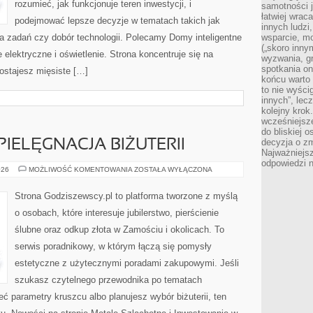
rozumieć, jak funkcjonuje teren inwestycji, i
samotności j
łatwiej wra
podejmować lepsze decyzje w tematach takich jak
innych ludzi
a zadań czy dobór technologii. Polecamy Domy inteligentne
wsparcie, mo
(„skoro inny
 elektryczne i oświetlenie. Strona koncentruje się na
wyzwania, g
spotkania on
ostajesz mięsiste […]
końcu warto 
to nie wyści
innych”, lec
kolejny kro
wcześniejsze
do bliskiej 
decyzja o zm
IELĘGNACJA BIŻUTERII
Najważniejsz
odpowiedzi n
KONSERWACJA
026
MOŻLIWOŚĆ KOMENTOWANIA
ZOSTAŁA WYŁĄCZONA
I
PIELĘGNACJA
BIŻUTERII
Strona Godziszewscy.pl to platforma tworzone z myślą
o osobach, które interesuje jubilerstwo, pierścienie
ślubne oraz odkup złota w Zamościu i okolicach. To
serwis poradnikowy, w którym łączą się pomysły
estetyczne z użytecznymi poradami zakupowymi. Jeśli
szukasz czytelnego przewodnika po tematach
ieć parametry kruszcu albo planujesz wybór biżuterii, ten