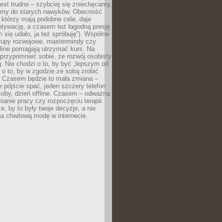
est trudno – szybciej się zniechęcamy,
camy do starych nawyków. Obecność
, którzy mają podobne cele, daje
tywację, a czasem też łagodną presję
m się udało, ja też spróbuję”). Wspólne
rupy rozwojowe, mastermindy czy
line pomagają utrzymać kurs. Na
przypomnieć sobie, że rozwój osobisty
g. Nie chodzi o to, by być „lepszym od
z o to, by w zgodzie ze sobą zrobić
k. Czasem będzie to mała zmiana –
 pójście spać, jeden szczery telefon
osoby, dzień offline. Czasem – odważna
ianie pracy czy rozpoczęciu terapii.
e, by to były twoje decyzje, a nie
a chwilową modę w internecie.