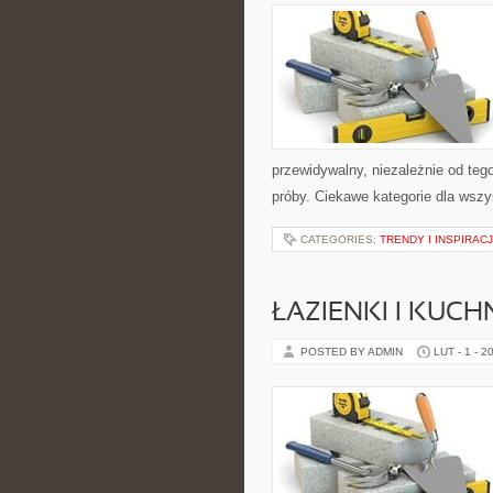
przewidywalny, niezależnie od teg
próby. Ciekawe kategorie dla wsz
CATEGORIES:
TRENDY I INSPIRA
ŁAZIENKI I KUCH
POSTED BY ADMIN
LUT - 1 - 2