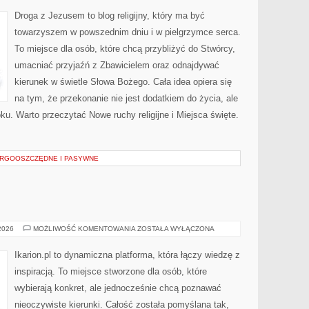
Droga z Jezusem to blog religijny, który ma być
towarzyszem w powszednim dniu i w pielgrzymce serca.
To miejsce dla osób, które chcą przybliżyć do Stwórcy,
umacniać przyjaźń z Zbawicielem oraz odnajdywać
kierunek w świetle Słowa Bożego. Cała idea opiera się
na tym, że przekonanie nie jest dodatkiem do życia, ale
ku. Warto przeczytać Nowe ruchy religijne i Miejsca święte.
RGOOSZCZĘDNE I PASYWNE
ŻYWIENIE
 2026
MOŻLIWOŚĆ KOMENTOWANIA
ZOSTAŁA WYŁĄCZONA
KONI
Ikarion.pl to dynamiczna platforma, która łączy wiedzę z
inspiracją. To miejsce stworzone dla osób, które
wybierają konkret, ale jednocześnie chcą poznawać
nieoczywiste kierunki. Całość została pomyślana tak,