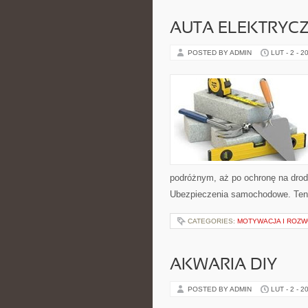
AUTA ELEKTRYC
POSTED BY ADMIN
LUT - 2 - 2
podróżnym, aż po ochronę na drod
Ubezpieczenia samochodowe. Ten b
CATEGORIES:
MOTYWACJA I ROZW
AKWARIA DIY
POSTED BY ADMIN
LUT - 2 - 2