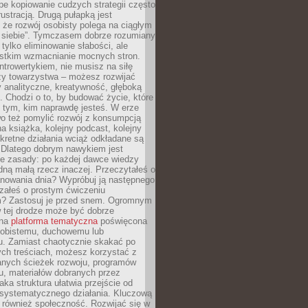
epe kopiowanie cudzych strategii często
rustracją. Drugą pułapką jest
 że rozwój osobisty polega na ciągłym
u siebie”. Tymczasem dobrze rozumiany
 tylko eliminowanie słabości, ale
stkim wzmacnianie mocnych stron.
introwertykiem, nie musisz na siłę
y towarzystwa – możesz rozwijać
y analityczne, kreatywność, głęboką
. Chodzi o to, by budować życie, które
z tym, kim naprawdę jesteś. W erze
wo też pomylić rozwój z konsumpcją
jna książka, kolejny podcast, kolejny
retne działania wciąż odkładane są
. Dlatego dobrym nawykiem jest
e zasady: po każdej dawce wiedzy
dną małą rzecz inaczej. Przeczytałeś o
anowania dnia? Wypróbuj ją następnego
załeś o prostym ćwiczeniu
 Zastosuj je przed snem. Ogromnym
 tej drodze może być dobrze
ana
platforma tematyczna
poświęcona
sobistemu, duchowemu lub
 Zamiast chaotycznie skakać po
ch treściach, możesz korzystać z
nych ścieżek rozwoju, programów
u, materiałów dobranych przez
aka struktura ułatwia przejście od
o systematycznego działania. Kluczową
 również społeczność. Rozwijać się w