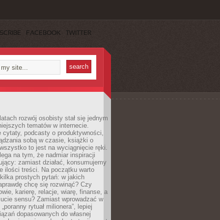
SCRIBE
FACEBOOK
TWITTER
latach rozwój osobisty stał się jednym
niejszych tematów w internecie.
 cytaty, podcasty o produktywności,
ądzania sobą w czasie, książki o
szystko to jest na wyciągnięcie ręki.
ega na tym, że nadmiar inspiracji
żujący: zamiast działać, konsumujemy
 ilości treści. Na początku warto
kilka prostych pytań: w jakich
aprawdę chcę się rozwinąć? Czy
wie, karierę, relacje, wiarę, finanse, a
ucie sensu? Zamiast wprowadzać w
„poranny rytuał milionera”, lepiej
iązań dopasowanych do własnej