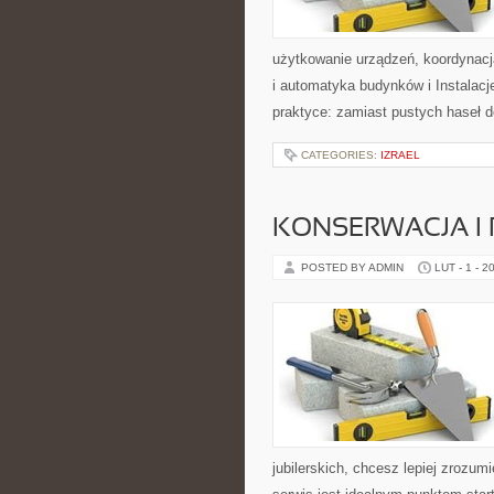
użytkowanie urządzeń, koordynacj
i automatyka budynków i Instalacje
praktyce: zamiast pustych haseł d
CATEGORIES:
IZRAEL
KONSERWACJA I P
POSTED BY ADMIN
LUT - 1 - 2
jubilerskich, chcesz lepiej zrozum