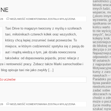
samotności j
łatwiej wra
innych ludzi
ZNE
wsparcie, mo
(„skoro inny
AUTA
026
MOŻLIWOŚĆ KOMENTOWANIA
ZOSTAŁA WYŁĄCZONA
wyzwania, g
ELEKTRYCZNE
spotkania on
końcu warto 
Taxi Drive to magazyn tworzony z myślą o szoferach
to nie wyści
taxi, miłośnikach czterech kółek oraz wszystkich,
innych”, lec
kolejny kro
którzy chcą lepiej zrozumieć świat przewozów. To
wcześniejsze
do bliskiej 
miejsce, w którym codzienność spotyka się z pasją do
decyzja o zm
aut i mądrą wiedzą o tym, jak działa nowoczesna
Najważniejsz
odpowiedzi n
taksówka: od dopasowania pojazdu, przez relacje z
W ostatnich 
ze i rentowność pracy. Zobacz także Marki samochodów i
z najpopular
Motywacyjne
log opisuje taxi nie jako zwykły […]
kursy z zarz
nawykach – w
Paradoks pol
ÓJ UCZNIÓW
bywa parali
nieskończone
zadać sobie 
obszarach n
chodzi o zdro
może o pocz
AKWARIA
026
MOŻLIWOŚĆ KOMENTOWANIA
ZOSTAŁA WYŁĄCZONA
życie modny 
DIY
szukać rozw