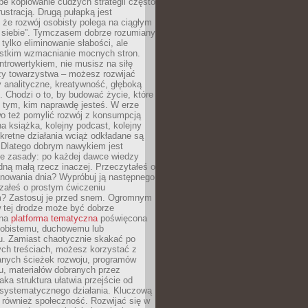
epe kopiowanie cudzych strategii często
rustracją. Drugą pułapką jest
 że rozwój osobisty polega na ciągłym
u siebie”. Tymczasem dobrze rozumiany
 tylko eliminowanie słabości, ale
stkim wzmacnianie mocnych stron.
introwertykiem, nie musisz na siłę
y towarzystwa – możesz rozwijać
y analityczne, kreatywność, głęboką
. Chodzi o to, by budować życie, które
z tym, kim naprawdę jesteś. W erze
wo też pomylić rozwój z konsumpcją
jna książka, kolejny podcast, kolejny
retne działania wciąż odkładane są
. Dlatego dobrym nawykiem jest
e zasady: po każdej dawce wiedzy
dną małą rzecz inaczej. Przeczytałeś o
anowania dnia? Wypróbuj ją następnego
załeś o prostym ćwiczeniu
 Zastosuj je przed snem. Ogromnym
 tej drodze może być dobrze
ana
platforma tematyczna
poświęcona
sobistemu, duchowemu lub
 Zamiast chaotycznie skakać po
ch treściach, możesz korzystać z
nych ścieżek rozwoju, programów
u, materiałów dobranych przez
aka struktura ułatwia przejście od
o systematycznego działania. Kluczową
 również społeczność. Rozwijać się w