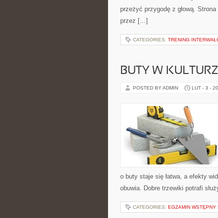
przeżyć przygodę z głową. Strona 
przez […]
CATEGORIES:
TRENING INTERWAŁO
BUTY W KULTURZ
POSTED BY ADMIN
LUT - 3 - 2
o buty staje się łatwa, a efekty w
obuwia. Dobre trzewiki potrafi służ
CATEGORIES:
EGZAMIN WSTĘPNY N