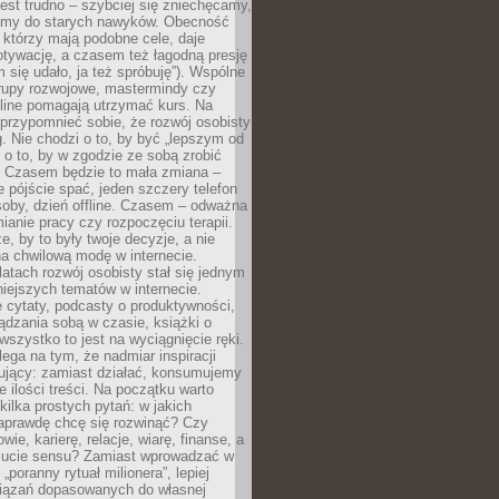
est trudno – szybciej się zniechęcamy,
camy do starych nawyków. Obecność
, którzy mają podobne cele, daje
tywację, a czasem też łagodną presję
m się udało, ja też spróbuję”). Wspólne
rupy rozwojowe, mastermindy czy
line pomagają utrzymać kurs. Na
przypomnieć sobie, że rozwój osobisty
g. Nie chodzi o to, by być „lepszym od
z o to, by w zgodzie ze sobą zrobić
k. Czasem będzie to mała zmiana –
 pójście spać, jeden szczery telefon
osoby, dzień offline. Czasem – odważna
ianie pracy czy rozpoczęciu terapii.
e, by to były twoje decyzje, a nie
a chwilową modę w internecie.
latach rozwój osobisty stał się jednym
niejszych tematów w internecie.
 cytaty, podcasty o produktywności,
ądzania sobą w czasie, książki o
szystko to jest na wyciągnięcie ręki.
ega na tym, że nadmiar inspiracji
żujący: zamiast działać, konsumujemy
 ilości treści. Na początku warto
kilka prostych pytań: w jakich
aprawdę chcę się rozwinąć? Czy
wie, karierę, relacje, wiarę, finanse, a
ucie sensu? Zamiast wprowadzać w
„poranny rytuał milionera”, lepiej
iązań dopasowanych do własnej