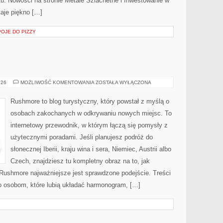
tu. Nowości na stronie Metale Szlachetne i Inwestowanie w
aje piękno […]
POJE DO PIZZY
WŁOCHY
026
MOŻLIWOŚĆ KOMENTOWANIA
ZOSTAŁA WYŁĄCZONA
Rushmore to blog turystyczny, który powstał z myślą o
osobach zakochanych w odkrywaniu nowych miejsc. To
internetowy przewodnik, w którym łączą się pomysły z
użytecznymi poradami. Jeśli planujesz podróż do
słonecznej Iberii, kraju wina i sera, Niemiec, Austrii albo
Czech, znajdziesz tu kompletny obraz na to, jak
Rushmore najważniejsze jest sprawdzone podejście. Treści
 osobom, które lubią układać harmonogram, […]