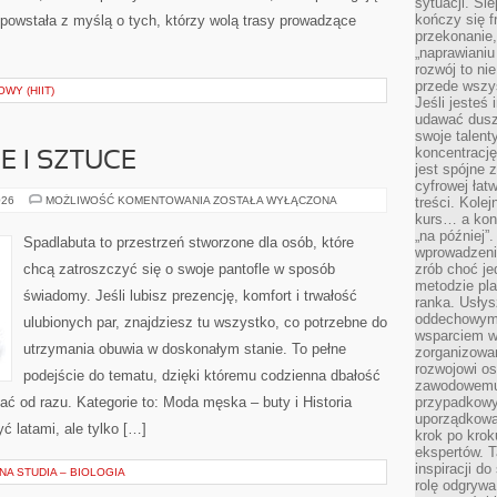
sytuacji. Śl
kończy się f
powstała z myślą o tych, którzy wolą trasy prowadzące
przekonanie,
„naprawiani
rozwój to nie
przede wszy
WY (HIIT)
Jeśli jesteś 
udawać dusz
swoje talent
koncentrację
E I SZTUCE
jest spójne 
cyfrowej łat
BUTY
026
MOŻLIWOŚĆ KOMENTOWANIA
ZOSTAŁA WYŁĄCZONA
treści. Kole
W
kurs… a konk
KULTURZE
„na później”
I
Spadlabuta to przestrzeń stworzone dla osób, które
SZTUCE
wprowadzeni
chcą zatroszczyć się o swoje pantofle w sposób
zrób choć je
metodzie pl
świadomy. Jeśli lubisz prezencję, komfort i trwałość
ranka. Usłys
oddechowym?
ulubionych par, znajdziesz tu wszystko, co potrzebne do
wsparciem w
utrzymania obuwia w doskonałym stanie. To pełne
zorganizow
rozwojowi o
podejście do tematu, dzięki któremu codzienna dbałość
zawodowemu.
idać od razu. Kategorie to: Moda męska – buty i Historia
przypadkowy
uporządkowa
yć latami, ale tylko […]
krok po krok
ekspertów. T
inspiracji d
A STUDIA – BIOLOGIA
rolę odgrywa