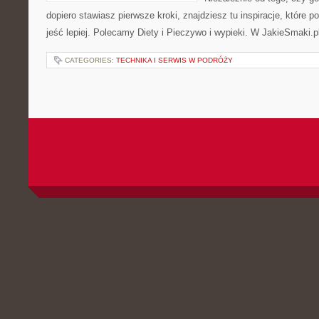
dopiero stawiasz pierwsze kroki, znajdziesz tu inspiracje, które p
jeść lepiej. Polecamy Diety i Pieczywo i wypieki. W JakieSmaki.p
CATEGORIES:
TECHNIKA I SERWIS W PODRÓŻY