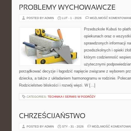
PROBLEMY WYCHOWAWCZE
POSTED BY ADMIN
LUT - 1 - 2026
MOŻLIWOŚĆ KOMENTOWAN
Przedszkole Kubuś to plat
opiekunach oraz o wszystki
sprawdzonych informacji n
przedszkolnych i opieki żło
którym codzienność wspiera
użytecznymi podpowiedziami
porządkować decyzje i łagodzić napięcie związane z wyborem pr
dziecka, a także z układaniem harmonogramu w rodzinie. Polecam
Rodzicielstwo bliskości i rozwój więzi. W […]
CATEGORIES:
TECHNIKA I SERWIS W PODRÓŻY
CHRZEŚCIJAŃSTWO
POSTED BY ADMIN
STY - 31 - 2026
MOŻLIWOŚĆ KOMENTOWA