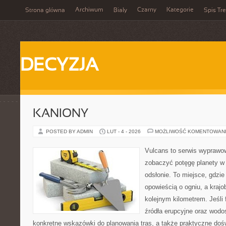
Archiwum
Czarny
Kategorie
Strona główna
Biały
Spis Tre
DECYZJA
KANIONY
POSTED BY ADMIN
LUT - 4 - 2026
MOŻLIWOŚĆ KOMENTOWAN
Vulcans to serwis wyprawow
zobaczyć potęgę planety w j
odsłonie. To miejsce, gdzie
opowieścią o ogniu, a kraj
kolejnym kilometrem. Jeśli 
źródła erupcyjne oraz wodo
konkretne wskazówki do planowania tras, a także praktyczne doś