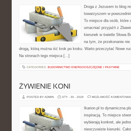
Droga z Jezusem to blog rel
towarzyszem w powszednim 
To miejsce dla osób, które 
umacniać przyjaźń z Zbawi
kierunek w świetle Słowa Bo
na tym, że przekonanie nie 
drogą, którą można iść krok po kroku. Warto przeczytać Nowe ruchy
Na stronach tego miejsca […]
CATEGORIES:
BUDOWNICTWO ENERGOOSZCZĘDNE I PASYWNE
ŻYWIENIE KONI
POSTED BY ADMIN
STY - 30 - 2026
MOŻLIWOŚĆ KOMENTOWA
Ikarion.pl to dynamiczna pl
inspiracją. To miejsce stwo
wybierają konkret, ale jed
nieoczywiste kierunki. Cał