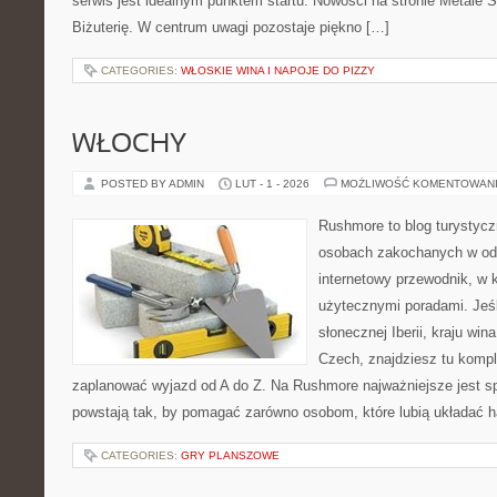
serwis jest idealnym punktem startu. Nowości na stronie Metale 
Biżuterię. W centrum uwagi pozostaje piękno […]
CATEGORIES:
WŁOSKIE WINA I NAPOJE DO PIZZY
WŁOCHY
POSTED BY ADMIN
LUT - 1 - 2026
MOŻLIWOŚĆ KOMENTOWAN
Rushmore to blog turystycz
osobach zakochanych w od
internetowy przewodnik, w 
użytecznymi poradami. Jeśl
słonecznej Iberii, kraju wina
Czech, znajdziesz tu komple
zaplanować wyjazd od A do Z. Na Rushmore najważniejsze jest s
powstają tak, by pomagać zarówno osobom, które lubią układać 
CATEGORIES:
GRY PLANSZOWE