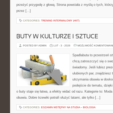
przeżyć przygodę z głową. Strona powstała z myślą o tych, którz
przez […]
CATEGORIES:
TRENING INTERWAŁOWY (HIIT)
BUTY W KULTURZE I SZTUCE
POSTED BY ADMIN
LUT - 3 - 2026
MOŻLIWOŚĆ KOMENTOWAN
Spadlabuta to przestrzeń st
chcą zatroszczyć się o swo
świadomy. Jeśli lubisz prez
ulubionych par, znajdziesz
utrzymania obuwia w doskon
podejście do tematu, dzięk
o buty staje się łatwa, a efekty widać od razu. Kategorie to: Moda
obuwia. Dobre trzewiki potrafi służyć latami, ale tylko […]
CATEGORIES:
EGZAMIN WSTĘPNY NA STUDIA – BIOLOGIA