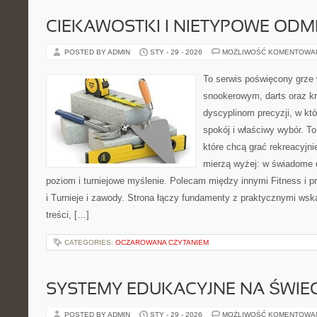
CIEKAWOSTKI I NIETYPOWE ODM
POSTED BY ADMIN
STY - 29 - 2026
MOŻLIWOŚĆ KOMENTOWA
To serwis poświęcony grze 
snookerowym, darts oraz kr
dyscyplinom precyzji, w któ
spokój i właściwy wybór. To
które chcą grać rekreacyjnie
mierzą wyżej: w świadome 
poziom i turniejowe myślenie. Polecam między innymi Fitness i p
i Turnieje i zawody. Strona łączy fundamenty z praktycznymi ws
treści, […]
CATEGORIES:
OCZAROWANA CZYTANIEM
SYSTEMY EDUKACYJNE NA ŚWIEC
POSTED BY ADMIN
STY - 29 - 2026
MOŻLIWOŚĆ KOMENTOWA