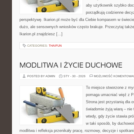
aby użytkownik szybko docie
porządkują codzienne decyz
perspektywę. Ikarion.pl może być dla Ciebie kompasem w świecie,
dużo, ale sensownych wniosków często brakuje. Przeczytaj także
Ikarion.pl znajdziesz […]
CATEGORIES:
THAIFUN
MODLITWA I ŻYCIE DUCHOWE
POSTED BY ADMIN
STY - 30 - 2026
MOŻLIWOŚĆ KOMENTOWA
To miejsce stworzone z myś
pomaga umacniać więź z P
Strona jest przystanią dla o
świadomie żyją wiarą – nie 
wtedy, gdy życie stawia pró
w taki sposób, by duchowoś
modlitwa i refleksja przenikały pracę, rozmowy, decyzje i spotkan