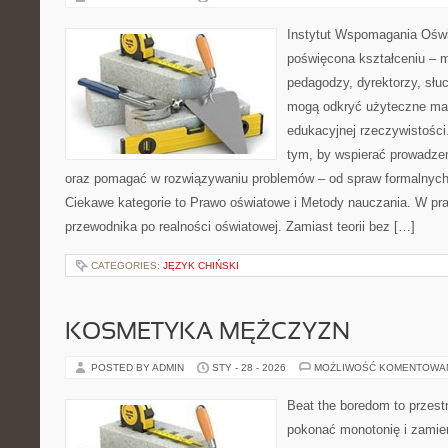
Instytut Wspomagania Oświa
poświęcona kształceniu – m
pedagodzy, dyrektorzy, słu
mogą odkryć użyteczne mat
edukacyjnej rzeczywistości
tym, by wspierać prowadzen
oraz pomagać w rozwiązywaniu problemów – od spraw formalnyc
Ciekawe kategorie to Prawo oświatowe i Metody nauczania. W prak
przewodnika po realności oświatowej. Zamiast teorii bez […]
CATEGORIES:
JĘZYK CHIŃSKI
KOSMETYKA MĘŻCZYZN
POSTED BY ADMIN
STY - 28 - 2026
MOŻLIWOŚĆ KOMENTOWA
Beat the boredom to przest
pokonać monotonię i zamie