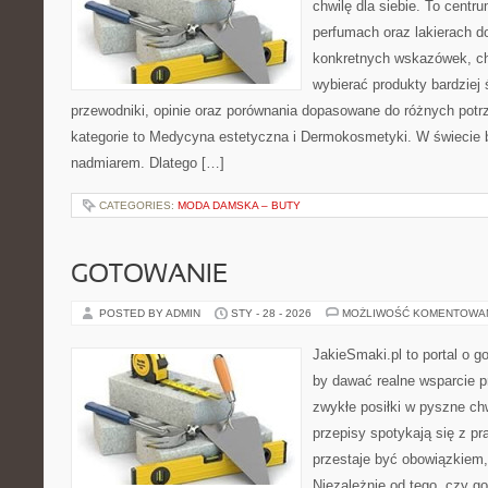
chwilę dla siebie. To centr
perfumach oraz lakierach d
konkretnych wskazówek, chc
wybierać produkty bardziej 
przewodniki, opinie oraz porównania dopasowane do różnych potr
kategorie to Medycyna estetyczna i Dermokosmetyki. W świecie 
nadmiarem. Dlatego […]
CATEGORIES:
MODA DAMSKA – BUTY
GOTOWANIE
POSTED BY ADMIN
STY - 28 - 2026
MOŻLIWOŚĆ KOMENTOWA
JakieSmaki.pl to portal o g
by dawać realne wsparcie p
zwykłe posiłki w pyszne chw
przepisy spotykają się z pr
przestaje być obowiązkiem,
Niezależnie od tego, czy go