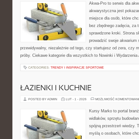
Akwa-Pro to serwis dla akw
akwarystyczna jest pokazan
miejsce dla osób, które ch
bez zbędnego zadęcia, za t
sprawdzone kroki. Strona s
prowadzić swoje akwarium
przewidywalny, niezależnie od tego, czy startujesz od zera, czy 
próby. Ciekawe kategorie dla wszystkich to Nowinki i Wydarzeni
CATEGORIES:
TRENDY I INSPIRACJE SPORTOWE
ŁAZIENKI I KUCHNIE
POSTED BY ADMIN
LUT - 1 - 2026
MOŻLIWOŚĆ KOMENTOWAN
Kursy Marko to portal branż
widlaków, sprzętu budowlan
spójną przestrzeń wiedzy. 
myślą o osobach, które chc