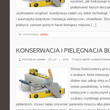
rozumieć, jak funkcjonuje te
podejmować lepsze decyzje
użytkowanie urządzeń, koordynacja zadań czy dobór technologii.
i automatyka budynków i Instalacje elektryczne i oświetlenie. Str
praktyce: zamiast pustych haseł dostajesz mięsiste […]
CATEGORIES:
IZRAEL
KONSERWACJA I PIELĘGNACJA BI
POSTED BY ADMIN
LUT - 1 - 2026
MOŻLIWOŚĆ KOMENTOWAN
Strona Godziszewscy.pl to 
o osobach, które interesuje 
ślubne oraz odkup złota w 
serwis poradnikowy, w któr
estetyczne z użytecznymi 
szukasz czytelnego przewo
jubilerskich, chcesz lepiej zrozumieć parametry kruszcu albo planu