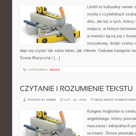
Limith to kulturalny serwis
myślą o czytelnikach szuk
dniu, ale też o tych, którz
miejsce, w którym brzmienia
a nowości łączą się z ikon
rozrywkowy, dzięki czemu mu
daje się czytać tak samo łatwo, jak chłonie. Ciekawe kategorie na
Scena Muzyczna i […]
CATEGORIES:
NAUKA
CZYTANIE I ROZUMIENIE TEKSTU
POSTED BY ADMIN
LUT - 19 - 2026
MOŻLIWOŚĆ KOMENTOWA
Kongres Anglistów to centr
angielskiego, którzy posz
nauczania i wdrażalnych p
uczniami. Strona powstała 