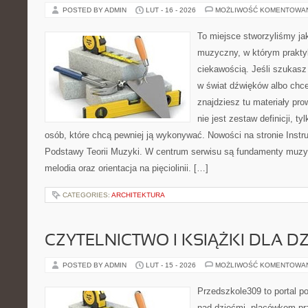
POSTED BY ADMIN
LUT - 16 - 2026
MOŻLIWOŚĆ KOMENTOWA
To miejsce stworzyliśmy ja
muzyczny, w którym prakty
ciekawością. Jeśli szukas
w świat dźwięków albo chc
znajdziesz tu materiały pr
nie jest zestaw definicji, t
osób, które chcą pewniej ją wykonywać. Nowości na stronie Inst
Podstawy Teorii Muzyki. W centrum serwisu są fundamenty muzyc
melodia oraz orientacja na pięciolinii. […]
CATEGORIES:
ARCHITEKTURA
CZYTELNICTWO I KSIĄŻKI DLA DZ
POSTED BY ADMIN
LUT - 15 - 2026
MOŻLIWOŚĆ KOMENTOWA
Przedszkole309 to portal 
nad dziećmi, placówkom pr