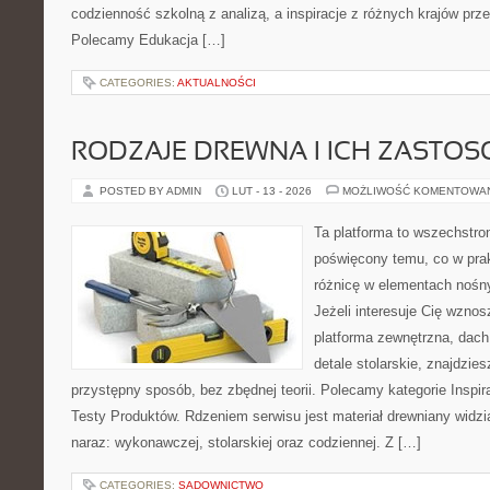
codzienność szkolną z analizą, a inspiracje z różnych krajów prz
Polecamy Edukacja […]
CATEGORIES:
AKTUALNOŚCI
RODZAJE DREWNA I ICH ZASTO
POSTED BY ADMIN
LUT - 13 - 2026
MOŻLIWOŚĆ KOMENTOWA
Ta platforma to wszechstro
poświęcony temu, co w prak
różnicę w elementach nośn
Jeżeli interesuje Cię wzno
platforma zewnętrzna, dach
detale stolarskie, znajdzie
przystępny sposób, bez zbędnej teorii. Polecamy kategorie Inspira
Testy Produktów. Rdzeniem serwisu jest materiał drewniany widzi
naraz: wykonawczej, stolarskiej oraz codziennej. Z […]
CATEGORIES:
SADOWNICTWO