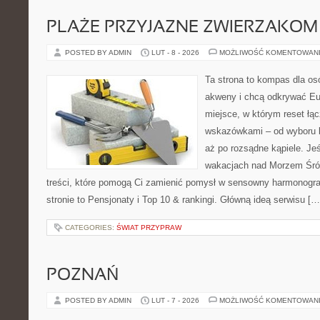
PLAŻE PRZYJAZNE ZWIERZAKOM
POSTED BY ADMIN
LUT - 8 - 2026
MOŻLIWOŚĆ KOMENTOWAN
Ta strona to kompas dla os
akweny i chcą odkrywać Eur
miejsce, w którym reset łą
wskazówkami – od wyboru k
aż po rozsądne kąpiele. Je
wakacjach nad Morzem Śró
treści, które pomogą Ci zamienić pomysł w sensowny harmonogr
stronie to Pensjonaty i Top 10 & rankingi. Główną ideą serwisu […
CATEGORIES:
ŚWIAT PRZYPRAW
POZNAŃ
POSTED BY ADMIN
LUT - 7 - 2026
MOŻLIWOŚĆ KOMENTOWAN