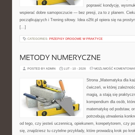
poprawić kondycję, wysmukl
wspierać dobre samopoczucie — bez presji, za to z planem. Cieka
początkujących i Trening siłowy. Idea o2fit.pl opiera się na pros
[…]
CATEGORIES:
PRZEPISY DROGOWE W PRAKTYCE
METODY NUMERYCZNE
POSTED BY ADMIN
LUT - 10 - 2026
MOŻLIWOŚĆ KOMENTOWA
Strona „Matematyka dla każ
ćwiczeń, w której zależnośc
magią, a stają się praktycz
kompendium dla osób, któr
matematykę od podstaw, ora
potrzebują utrwalenia konk
od tego, czy jesteś uczennicą, opiekunem, korepetytorem, czy p
się, znajdziesz tu czytelne przykłady, które prowadzą krok po kr