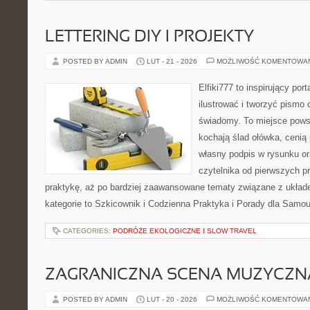
LETTERING DIY I PROJEKTY
POSTED BY ADMIN
LUT - 21 - 2026
MOŻLIWOŚĆ KOMENTOWA
Elfiki777 to inspirujący por
ilustrować i tworzyć pismo
świadomy. To miejsce powst
kochają ślad ołówka, cenią
własny podpis w rysunku or
czytelnika od pierwszych p
praktykę, aż po bardziej zaawansowane tematy związane z układem
kategorie to Szkicownik i Codzienna Praktyka i Porady dla Sam
CATEGORIES:
PODRÓŻE EKOLOGICZNE I SLOW TRAVEL
ZAGRANICZNA SCENA MUZYCZN
POSTED BY ADMIN
LUT - 20 - 2026
MOŻLIWOŚĆ KOMENTOWA