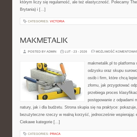
którym liczy się regularność, ale też elastyczność. Polecamy Th
Brytania) i […]
CATEGORIES:
VICTORIA
MAKMETALIK
POSTED BY ADMIN
LUT - 23 - 2026
MOŻLIWOŚĆ KOMENTOWA
makmetalik.pl to platforma
odzysku oraz skupu surowc
osób i firm, które chcą lepi
złomu, jak przygotować odp
przebiega proces klasyfikac
postępowanie z odpadami m
natury, jak i dla budżetu. Strona skupia się na praktyce: pokazuje
bezużyteczne rzeczy w realną korzyść, jednocześnie wspierając
Ciekawe kategorie […]
CATEGORIES:
PRACA