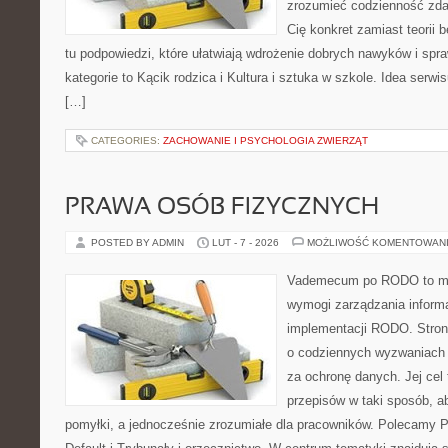
zrozumieć codzienność zdaln
Cię konkret zamiast teorii 
tu podpowiedzi, które ułatwiają wdrożenie dobrych nawyków i sp
kategorie to Kącik rodzica i Kultura i sztuka w szkole. Idea serwi
[…]
CATEGORIES:
ZACHOWANIE I PSYCHOLOGIA ZWIERZĄT
PRAWA OSÓB FIZYCZNYCH
POSTED BY ADMIN
LUT - 7 - 2026
MOŻLIWOŚĆ KOMENTOWAN
Vademecum po RODO to mie
wymogi zarządzania informa
implementacji RODO. Stron
o codziennych wyzwaniach 
za ochronę danych. Jej cel 
przepisów w taki sposób, a
pomyłki, a jednocześnie zrozumiałe dla pracowników. Polecamy P