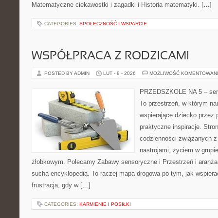
Matematyczne ciekawostki i zagadki i Historia matematyki. […]
CATEGORIES:
SPOŁECZNOŚĆ I WSPARCIE
WSPÓŁPRACA Z RODZICAMI
POSTED BY ADMIN
LUT - 9 - 2026
MOŻLIWOŚĆ KOMENTOWAN
PRZEDSZKOLE NA 5 – serwi
To przestrzeń, w którym na
wspierające dziecko przez 
praktyczne inspiracje. Stro
codzienności związanych z
nastrojami, życiem w grupi
żłobkowym. Polecamy Zabawy sensoryczne i Przestrzeń i aranżacj
suchą encyklopedią. To raczej mapa drogowa po tym, jak wspierać
frustracja, gdy w […]
CATEGORIES:
KARMIENIE I POSIŁKI