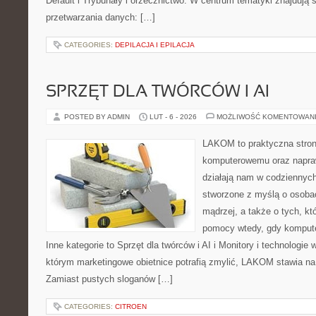
Default i Trybunały i orzecznictwo. W centrum tematyki znajdują
przetwarzania danych: […]
CATEGORIES:
DEPILACJA I EPILACJA
SPRZĘT DLA TWÓRCÓW I AI
POSTED BY ADMIN
LUT - 6 - 2026
MOŻLIWOŚĆ KOMENTOWAN
LAKOM to praktyczna stron
komputerowemu oraz napra
działają nam w codziennych
stworzone z myślą o osoba
mądrzej, a także o tych, kt
pomocy wtedy, gdy komput
Inne kategorie to Sprzęt dla twórców i AI i Monitory i technologie
którym marketingowe obietnice potrafią zmylić, LAKOM stawia na
Zamiast pustych sloganów […]
CATEGORIES:
CITROEN