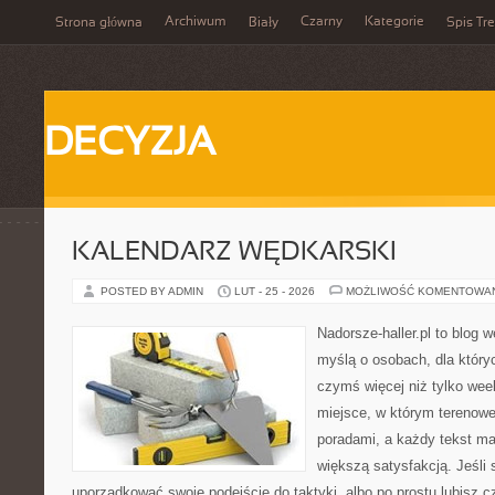
Archiwum
Czarny
Kategorie
Strona główna
Biały
Spis Tre
DECYZJA
KALENDARZ WĘDKARSKI
POSTED BY ADMIN
LUT - 25 - 2026
MOŻLIWOŚĆ KOMENTOWA
Nadorsze-haller.pl to blog w
myślą o osobach, dla który
czymś więcej niż tylko we
miejsce, w którym terenowe
poradami, a każdy tekst ma
większą satysfakcją. Jeśli 
uporządkować swoje podejście do taktyki, albo po prostu lubisz c