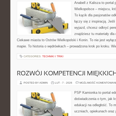
Anabell z Kalisza to portal
Wielkopolsce – miejscu, któr
To kącik dla pasjonatów od
łączy się z inspiracją. Jeś
wyjazd, chcesz odkryć pere
znajdziesz tu materiały dla
Ciekawe miasta to Ostrów Wielkopolski i Konin. To nie jest wyłąc
mapie. To historia o wędrówkach – prowadzona krok po kroku. Wie
CATEGORIES:
TECHNIKI I TRIKI
ROZWÓJ KOMPETENCJI MIĘKKIC
POSTED BY ADMIN
LUT - 7 - 2026
MOŻLIWOŚĆ KOMENTOWAN
PSP Kamionka to portal edu
doświadczenia o tym, jak k
edukacji na odległość. To 
uczniach, opiekunach oraz