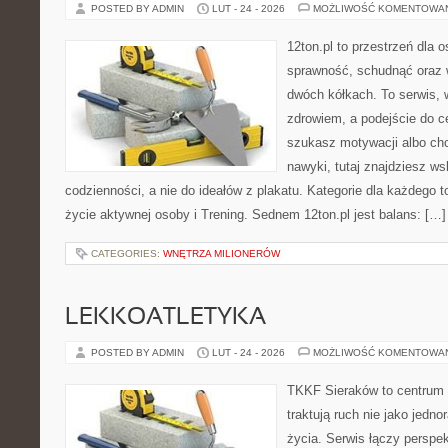
POSTED BY ADMIN
LUT - 24 - 2026
MOŻLIWOŚĆ KOMENTOWA
12ton.pl to przestrzeń dla 
sprawność, schudnąć oraz w
dwóch kółkach. To serwis, w
zdrowiem, a podejście do ce
szukasz motywacji albo ch
nawyki, tutaj znajdziesz 
codzienności, a nie do ideałów z plakatu. Kategorie dla każdego to
życie aktywnej osoby i Trening. Sednem 12ton.pl jest balans: […]
CATEGORIES:
WNĘTRZA MILIONERÓW
LEKKOATLETYKA
POSTED BY ADMIN
LUT - 24 - 2026
MOŻLIWOŚĆ KOMENTOWA
TKKF Sieraków to centrum w
traktują ruch nie jako jedno
życia. Serwis łączy perspe