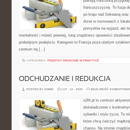
planują francuską przygodę
francuszczyznę. To fuzja 
po kraju nad Sekwaną oraz n
drzwi w rozmowach z lokals
pomysłów na wyjazd, ale t
mentalność i mówić pewniej, tutaj znajdziesz opowieści zbudowa
podwójnym podejściu. Kategorie to Francja poza utartym szlakiem
centrum tej […]
CATEGORIES:
PRZEPISY DROGOWE W PRAKTYCE
ODCHUDZANIE I REDUKCJA
POSTED BY ADMIN
LUT - 10 - 2026
MOŻLIWOŚĆ KOMENTOWA
o2fit.pl to centrum aktywnoś
doświadczenie z konkretny
sylwetki i stylu życia. To 
które chcą ćwiczyć mądrzej,
chaosu. Na stronie znajdzie