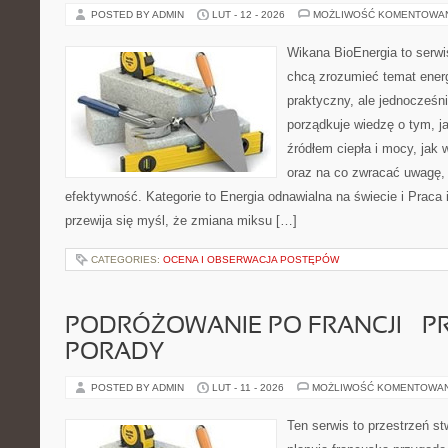
POSTED BY ADMIN
LUT - 12 - 2026
MOŻLIWOŚĆ KOMENTOWA
Wikana BioEnergia to serwi
chcą zrozumieć temat ener
praktyczny, ale jednocześn
porządkuje wiedzę o tym, j
źródłem ciepła i mocy, jak 
oraz na co zwracać uwagę,
efektywność. Kategorie to Energia odnawialna na świecie i Praca 
przewija się myśl, że zmiana miksu […]
CATEGORIES:
OCENA I OBSERWACJA POSTĘPÓW
PODRÓŻOWANIE PO FRANCJI – 
PORADY
POSTED BY ADMIN
LUT - 11 - 2026
MOŻLIWOŚĆ KOMENTOWA
Ten serwis to przestrzeń st