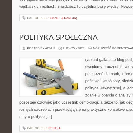
wędkarskich realiach, znajdziesz tu czytelną bazę wiedzy. Nowoś
CATEGORIES:
CHANEL (FRANCJA)
POLITYKA SPOŁECZNA
POSTED BY ADMIN
LUT - 25 - 2026
MOŻLIWOŚĆ KOMENTOWA
ryszard-galla.pl to blog pol
świadomym uczestnictwie w
przestrzeń dla osób, któr
państwa i wspólnoty, śledz
polityce wewnętrznej, a je
zdanie w oparciu o analizy
pozostaje człowiek jako uczestnik demokracji, a także to, jak d
różnych szczeblach przekładają się na praktyczne konsekwencje. 
mity o polityce […]
CATEGORIES:
RELIGIA