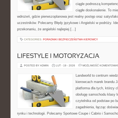
ciągle podnoszą kompetencj
ciągłe doskonalenie. To miej
wdrożeń, gdzie pierwszoplanowa jest realny postęp oraz satysfakc
uczestników. Polecamy Błędy językowe i Angielski w podróży. Idea
przekonaniu, że angielski najlepiej […]
CATEGORIES:
PORADNIKI BEZPIECZEŃSTWA KIEROWCY
LIFESTYLE I MOTORYZACJA
POSTED BY ADMIN
LUT - 19 - 2026
MOŻLIWOŚĆ KOMENTOWA
Landworld to centrum wied
kierowcach marek brandu J
platforma dla tych, którzy 
obsługę samochodu klasy l
czytelnika od podstaw po b
zagadnienia, łącząc doświ
rynku i technologii. Polecamy Sportowe Coupe i Cabrio i Samoc