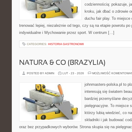
codziennością: pokazuje, j
kroku, jak dbać o zdrowie o
duchu fair play. To miejsce 
trenować lepiej, niezależnie od tego, czy są na etapie powrotu p
indywidualne i Wychowanie przez sport. W centrum […]
CATEGORIES:
HISTORIA GASTRONOMII
NATURA & CO (BRAZYLIA)
POSTED BY ADMIN
LUT - 23 - 2026
MOŻLIWOŚĆ KOMENTOWA
johnmasters-polska.pl to pl
interesują się światem bea
bardziej przemyślane decy
pielęgnacyjne. To miejsce 
którzy lubią wiedzieć, co na
składniki i jak budować cod
oraz bez przypadkowych wyborów. Strona skupia się na pielęgnacj