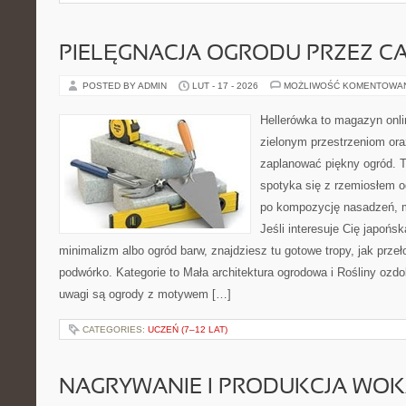
PIELĘGNACJA OGRODU PRZEZ C
POSTED BY ADMIN
LUT - 17 - 2026
MOŻLIWOŚĆ KOMENTOWA
Hellerówka to magazyn onl
zielonym przestrzeniom or
zaplanować piękny ogród. 
spotyka się z rzemiosłem og
po kompozycję nasadzeń, m
Jeśli interesuje Cię japońs
minimalizm albo ogród barw, znajdziesz tu gotowe tropy, jak przeł
podwórko. Kategorie to Mała architektura ogrodowa i Rośliny ozd
uwagi są ogrody z motywem […]
CATEGORIES:
UCZEŃ (7–12 LAT)
NAGRYWANIE I PRODUKCJA WO