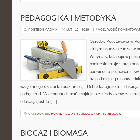
PEDAGOGIKA I METODYKA
POSTED BY ADMIN
LUT - 12 - 2026
MOŻLIWOŚĆ KOMENTOWA
Ośrodek Podstawowa w Pop
którym nauczanie idzie w p
Witryna szkolapopow.pl prz
podkreśla misję starań pe
opowieść o poznawaniu świa
aż po kolejne poziomy edu
wzajemnego szacunku oraz ambicji. Dobre kategorie to Edukacja 
podręczniki. W centrum działań znajduje się młody człowiek ora
edukacja jest tu […]
CATEGORIES:
PORADY DLA WYNAJMUJĄCYCH I NAJEMCÓW
BIOGAZ I BIOMASA