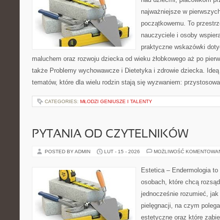
najważniejsze w pierwszych
początkowemu. To przestrz
nauczyciele i osoby wspiera
praktyczne wskazówki doty
maluchem oraz rozwoju dziecka od wieku żłobkowego aż po pierw
także Problemy wychowawcze i Dietetyka i zdrowie dziecka. Ideą
tematów, które dla wielu rodzin stają się wyzwaniem: przystosow
CATEGORIES:
MŁODZI GENIUSZE I TALENTY
PYTANIA OD CZYTELNIKÓW
POSTED BY ADMIN
LUT - 15 - 2026
MOŻLIWOŚĆ KOMENTOWA
Estetica – Endermologia to
osobach, które chcą rozsąd
jednocześnie rozumieć, jak 
pielęgnacji, na czym poleg
estetyczne oraz które zabi