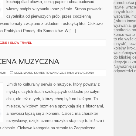
kochają ślad ołówka, cenią papier i chcą budować
samotności j
łatwiej wra
własny podpis w rysunku oraz piśmie. Strona prowadzi
innych ludzi
czytelnika od pierwszych prób, przez codzienną
wsparcie, mo
(„skoro inny
wane tematy związane z układem i estetyką liter. Ciekawe
wyzwania, g
spotkania on
nna Praktyka i Porady dla Samouków. W […]
końcu warto 
to nie wyści
ZNE I SLOW TRAVEL
innych”, lec
kolejny kro
wcześniejsze
do bliskiej 
CENA MUZYCZNA
decyzja o zm
Najważniejsz
odpowiedzi n
ZAGRANICZNA
2026
MOŻLIWOŚĆ KOMENTOWANIA
ZOSTAŁA WYŁĄCZONA
SCENA
MUZYCZNA
Limith to kulturalny serwis o muzyce, który powstał z
myślą o czytelnikach szukających oddechu po całym
dniu, ale też o tych, którzy chcą być na bieżąco. To
miejsce, w którym brzmienia spotykają się z historiami,
a nowości łączą się z ikonami. Całość ma charakter
rozrywkowy, dzięki czemu muzyka staje się tu bliższa i
k chłonie. Ciekawe kategorie na stronie to Zagraniczna