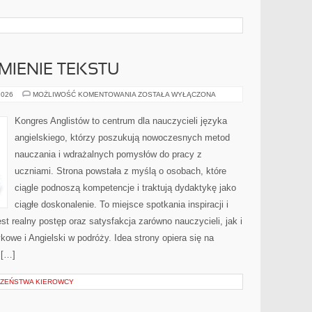
MIENIE TEKSTU
CZYTANIE
2026
MOŻLIWOŚĆ KOMENTOWANIA
ZOSTAŁA WYŁĄCZONA
I
ROZUMIENIE
TEKSTU
Kongres Anglistów to centrum dla nauczycieli języka
angielskiego, którzy poszukują nowoczesnych metod
nauczania i wdrażalnych pomysłów do pracy z
uczniami. Strona powstała z myślą o osobach, które
ciągle podnoszą kompetencje i traktują dydaktykę jako
ciągłe doskonalenie. To miejsce spotkania inspiracji i
t realny postęp oraz satysfakcja zarówno nauczycieli, jak i
owe i Angielski w podróży. Idea strony opiera się na
 […]
CZEŃSTWA KIEROWCY