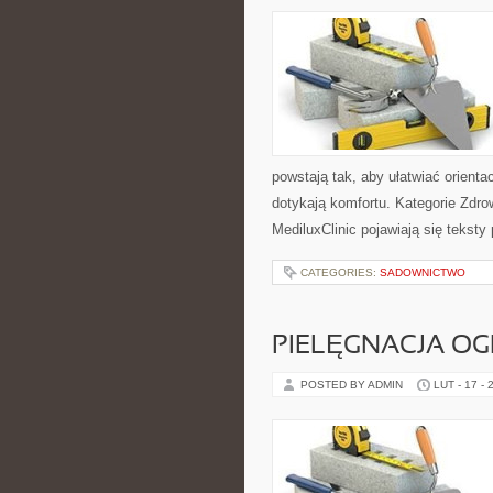
powstają tak, aby ułatwiać orienta
dotykają komfortu. Kategorie Zdro
MediluxClinic pojawiają się tekst
CATEGORIES:
SADOWNICTWO
PIELĘGNACJA OG
POSTED BY ADMIN
LUT - 17 - 