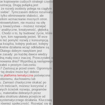
epe kopiowanie cudzych strategii często
rustracją. Drugą pułapką jest
 że rozwój osobisty polega na ciągłym
u siebie”. Tymczasem dobrze rozumiany
 tylko eliminowanie słabości, ale
stkim wzmacnianie mocnych stron.
introwertykiem, nie musisz na siłę
y towarzystwa – możesz rozwijać
y analityczne, kreatywność, głęboką
. Chodzi o to, by budować życie, które
z tym, kim naprawdę jesteś. W erze
wo też pomylić rozwój z konsumpcją
jna książka, kolejny podcast, kolejny
retne działania wciąż odkładane są
. Dlatego dobrym nawykiem jest
e zasady: po każdej dawce wiedzy
dną małą rzecz inaczej. Przeczytałeś o
anowania dnia? Wypróbuj ją następnego
załeś o prostym ćwiczeniu
 Zastosuj je przed snem. Ogromnym
 tej drodze może być dobrze
ana
platforma tematyczna
poświęcona
sobistemu, duchowemu lub
 Zamiast chaotycznie skakać po
ch treściach, możesz korzystać z
nych ścieżek rozwoju, programów
u, materiałów dobranych przez
aka struktura ułatwia przejście od
o systematycznego działania. Kluczową
 również społeczność. Rozwijać się w