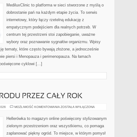
MediluxClinic to platforma w sieci stworzone z myślą o
dobrostanie pań na każdym etapie życia. To serwis
internetowy, który łączy rzetelną edukację z
empatycznym podejściem dla realnych potrzeb. W
centrum tej przestrzeni stoi zapobieganie, uważne
wybory oraz poznawanie sygnałów organizmu. Wpisy
cję tematy, które często bywają złożone, a jednocześnie
wie piersi i Menopauza i perimenopauza. Na łamach
y poświęcone cyklowi […]
RODU PRZEZ CAŁY ROK
PIELĘGNACJA
2026
MOŻLIWOŚĆ KOMENTOWANIA
ZOSTAŁA WYŁĄCZONA
OGRODU
PRZEZ
CAŁY
Hellerówka to magazyn online poświęcony stylizowanym
ROK
zielonym przestrzeniom oraz wszystkiemu, co pomaga
zaplanować piękny ogród. To miejsce, w którym pomysł