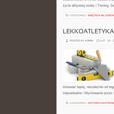
życie aktywnej osoby i Trening. S
CATEGORIES:
WNĘTRZA MILIONE
LEKKOATLETYKA
POSTED BY ADMIN
LUT - 24 - 
trenować lepiej, niezależnie od te
indywidualne i Wychowanie przez 
CATEGORIES:
HISTORIA GASTRON