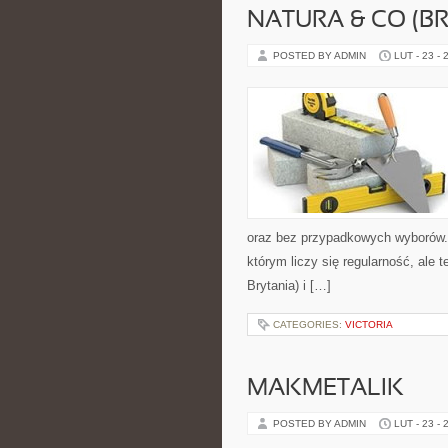
NATURA & CO (BR
POSTED BY ADMIN
LUT - 23 - 
oraz bez przypadkowych wyborów. S
którym liczy się regularność, ale
Brytania) i […]
CATEGORIES:
VICTORIA
MAKMETALIK
POSTED BY ADMIN
LUT - 23 - 