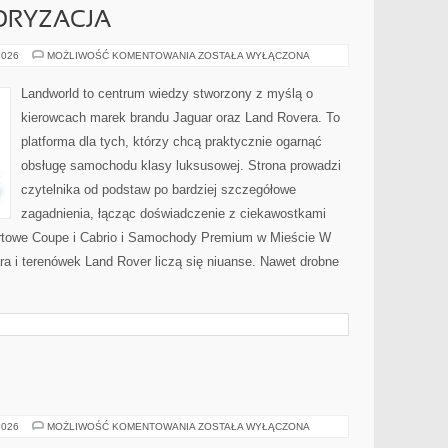
TORYZACJA
LIFESTYLE
2026
MOŻLIWOŚĆ KOMENTOWANIA
ZOSTAŁA WYŁĄCZONA
I
MOTORYZACJA
Landworld to centrum wiedzy stworzony z myślą o
kierowcach marek brandu Jaguar oraz Land Rovera. To
platforma dla tych, którzy chcą praktycznie ogarnąć
obsługę samochodu klasy luksusowej. Strona prowadzi
czytelnika od podstaw po bardziej szczegółowe
zagadnienia, łącząc doświadczenie z ciekawostkami
ortowe Coupe i Cabrio i Samochody Premium w Mieście W
a i terenówek Land Rover liczą się niuanse. Nawet drobne
CIĄŻA
2026
MOŻLIWOŚĆ KOMENTOWANIA
ZOSTAŁA WYŁĄCZONA
I
PORÓD