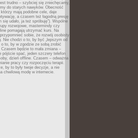
est trudno – szybciej się zniechęcamy,
camy do starych nawyków. Obecność
, którzy mają podobne cele, daje
tywację, a czasem też łagodną presję
m się udało, ja też spróbuję”). Wspólne
rupy rozwojowe, mastermindy czy
line pomagają utrzymać kurs. Na
przypomnieć sobie, że rozwój osobisty
g. Nie chodzi o to, by być „lepszym od
z o to, by w zgodzie ze sobą zrobić
k. Czasem będzie to mała zmiana –
 pójście spać, jeden szczery telefon
osoby, dzień offline. Czasem – odważna
ianie pracy czy rozpoczęciu terapii.
e, by to były twoje decyzje, a nie
a chwilową modę w internecie.