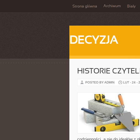
Archiwum
Strona główna
Biały
DECYZJA
HISTORIE CZYTE
POSTED BY ADMIN
LUT - 24 - 
codzienności, a nie do ideałów z pl