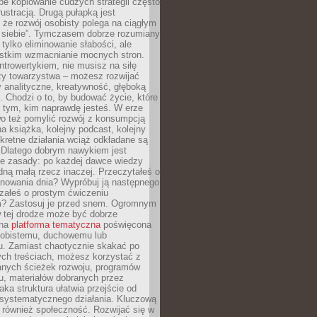
epe kopiowanie cudzych strategii często
rustracją. Drugą pułapką jest
 że rozwój osobisty polega na ciągłym
u siebie”. Tymczasem dobrze rozumiany
 tylko eliminowanie słabości, ale
stkim wzmacnianie mocnych stron.
introwertykiem, nie musisz na siłę
y towarzystwa – możesz rozwijać
y analityczne, kreatywność, głęboką
. Chodzi o to, by budować życie, które
z tym, kim naprawdę jesteś. W erze
wo też pomylić rozwój z konsumpcją
jna książka, kolejny podcast, kolejny
retne działania wciąż odkładane są
. Dlatego dobrym nawykiem jest
e zasady: po każdej dawce wiedzy
dną małą rzecz inaczej. Przeczytałeś o
anowania dnia? Wypróbuj ją następnego
załeś o prostym ćwiczeniu
 Zastosuj je przed snem. Ogromnym
 tej drodze może być dobrze
ana
platforma tematyczna
poświęcona
sobistemu, duchowemu lub
 Zamiast chaotycznie skakać po
ch treściach, możesz korzystać z
nych ścieżek rozwoju, programów
u, materiałów dobranych przez
aka struktura ułatwia przejście od
o systematycznego działania. Kluczową
 również społeczność. Rozwijać się w