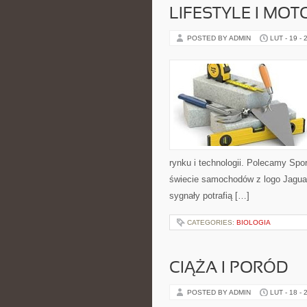
LIFESTYLE I MO
POSTED BY ADMIN
LUT - 19 - 
rynku i technologii. Polecamy Sp
świecie samochodów z logo Jaguar
sygnały potrafią […]
CATEGORIES:
BIOLOGIA
CIĄŻA I PORÓD
POSTED BY ADMIN
LUT - 18 - 