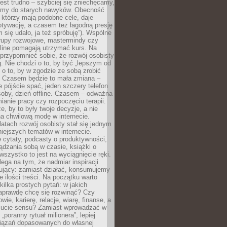
est trudno – szybciej się zniechęcamy,
camy do starych nawyków. Obecność
, którzy mają podobne cele, daje
tywację, a czasem też łagodną presję
m się udało, ja też spróbuję”). Wspólne
rupy rozwojowe, mastermindy czy
line pomagają utrzymać kurs. Na
przypomnieć sobie, że rozwój osobisty
g. Nie chodzi o to, by być „lepszym od
z o to, by w zgodzie ze sobą zrobić
k. Czasem będzie to mała zmiana –
 pójście spać, jeden szczery telefon
osoby, dzień offline. Czasem – odważna
ianie pracy czy rozpoczęciu terapii.
e, by to były twoje decyzje, a nie
a chwilową modę w internecie.
latach rozwój osobisty stał się jednym
niejszych tematów w internecie.
 cytaty, podcasty o produktywności,
ądzania sobą w czasie, książki o
szystko to jest na wyciągnięcie ręki.
ega na tym, że nadmiar inspiracji
żujący: zamiast działać, konsumujemy
 ilości treści. Na początku warto
kilka prostych pytań: w jakich
aprawdę chcę się rozwinąć? Czy
wie, karierę, relacje, wiarę, finanse, a
ucie sensu? Zamiast wprowadzać w
„poranny rytuał milionera”, lepiej
iązań dopasowanych do własnej