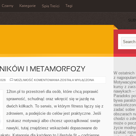
Czarny
Kategorie
Tagi
Spis Treści
SUB
LNIKÓW I METAMORFOZY
W ostatnich 
z najpopular
HISTORIE
2026
MOŻLIWOŚĆ KOMENTOWANIA
ZOSTAŁA WYŁĄCZONA
Motywacyjne
CZYTELNIKÓW
kursy z zarz
I
METAMORFOZY
nawykach – w
12ton.pl to przestrzeń dla osób, które chcą poprawić
Paradoks pol
sprawność, schudnąć oraz wkręcić się w jazdę na
bywa parali
nieskończone
dwóch kółkach. To serwis, w którym fitness łączy się z
zadać sobie 
zdrowiem, a podejście do celów jest praktyczne. Jeśli
obszarach n
chodzi o zdro
szukasz motywacji albo chcesz uporządkować swoje
może o pocz
życie modny 
nawyki, tutaj znajdziesz wskazówki dopasowane do
szukać rozw
akatu. Kategorie dla każdego to Lifestyle fit – codzienne