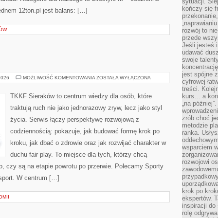
sytuacji. Śl
kończy się f
ednem 12ton.pl jest balans: […]
przekonanie,
„naprawiani
RÓW
rozwój to nie
przede wszy
Jeśli jesteś 
udawać dusz
swoje talent
koncentrację
jest spójne 
LEKKOATLETYKA
2026
MOŻLIWOŚĆ KOMENTOWANIA
ZOSTAŁA WYŁĄCZONA
cyfrowej łat
treści. Kole
TKKF Sieraków to centrum wiedzy dla osób, które
kurs… a konk
„na później”
traktują ruch nie jako jednorazowy zryw, lecz jako styl
wprowadzeni
zrób choć je
życia. Serwis łączy perspektywę rozwojową z
metodzie pl
codziennością: pokazuje, jak budować formę krok po
ranka. Usłys
oddechowym?
kroku, jak dbać o zdrowie oraz jak rozwijać charakter w
wsparciem w
duchu fair play. To miejsce dla tych, którzy chcą
zorganizow
rozwojowi o
go, czy są na etapie powrotu po przerwie. Polecamy Sporty
zawodowemu.
przypadkowy
sport. W centrum […]
uporządkowa
krok po krok
OMII
ekspertów. T
inspiracji d
rolę odgrywa