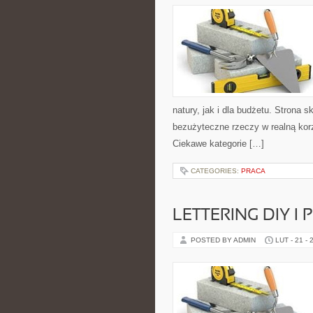
natury, jak i dla budżetu. Strona 
bezużyteczne rzeczy w realną kor
Ciekawe kategorie […]
CATEGORIES:
PRACA
LETTERING DIY I
POSTED BY ADMIN
LUT - 21 - 