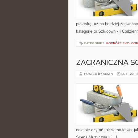
praktykę, aż po bardziej zaawanso
kategorie to Szkicownik i Codzie
CATEGORIES:
PODRÓŻE EKOLOGIC
ZAGRANICZNA S
POSTED BY ADMIN
LUT - 20 - 
daje się czytać tak samo łatwo, ja
Scena Muzyczna i […]