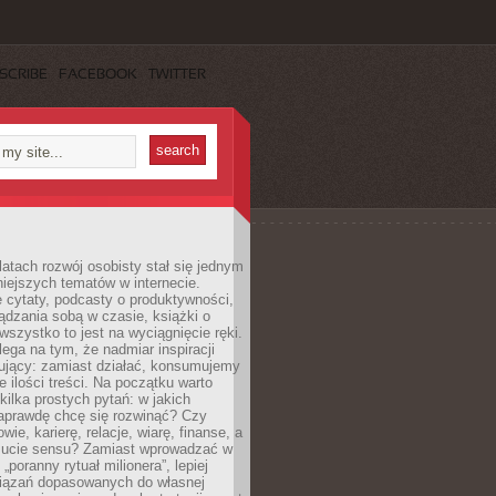
SCRIBE
FACEBOOK
TWITTER
latach rozwój osobisty stał się jednym
niejszych tematów w internecie.
 cytaty, podcasty o produktywności,
ądzania sobą w czasie, książki o
szystko to jest na wyciągnięcie ręki.
ega na tym, że nadmiar inspiracji
żujący: zamiast działać, konsumujemy
 ilości treści. Na początku warto
kilka prostych pytań: w jakich
aprawdę chcę się rozwinąć? Czy
wie, karierę, relacje, wiarę, finanse, a
ucie sensu? Zamiast wprowadzać w
„poranny rytuał milionera”, lepiej
iązań dopasowanych do własnej