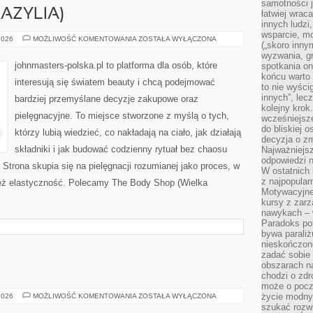
samotności j
AZYLIA)
łatwiej wra
innych ludzi
wsparcie, mo
NATURA
2026
MOŻLIWOŚĆ KOMENTOWANIA
ZOSTAŁA WYŁĄCZONA
(„skoro inny
&
CO
wyzwania, g
(BRAZYLIA)
johnmasters-polska.pl to platforma dla osób, które
spotkania on
końcu warto 
interesują się światem beauty i chcą podejmować
to nie wyści
innych”, lec
bardziej przemyślane decyzje zakupowe oraz
kolejny kro
pielęgnacyjne. To miejsce stworzone z myślą o tych,
wcześniejsze
do bliskiej 
którzy lubią wiedzieć, co nakładają na ciało, jak działają
decyzja o zm
składniki i jak budować codzienny rytuał bez chaosu
Najważniejsz
odpowiedzi n
trona skupia się na pielęgnacji rozumianej jako proces, w
W ostatnich 
z najpopular
 też elastyczność. Polecamy The Body Shop (Wielka
Motywacyjne
kursy z zarz
nawykach – w
Paradoks pol
bywa parali
nieskończone
zadać sobie 
obszarach n
chodzi o zdro
może o pocz
MAKMETALIK
życie modny 
2026
MOŻLIWOŚĆ KOMENTOWANIA
ZOSTAŁA WYŁĄCZONA
szukać rozw