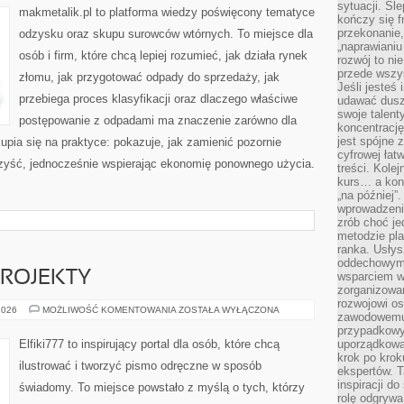
sytuacji. Śl
makmetalik.pl to platforma wiedzy poświęcony tematyce
kończy się f
przekonanie,
odzysku oraz skupu surowców wtórnych. To miejsce dla
„naprawiani
osób i firm, które chcą lepiej rozumieć, jak działa rynek
rozwój to nie
przede wszy
złomu, jak przygotować odpady do sprzedaży, jak
Jeśli jesteś 
przebiega proces klasyfikacji oraz dlaczego właściwe
udawać dusz
swoje talent
postępowanie z odpadami ma znaczenie zarówno dla
koncentrację
jest spójne 
skupia się na praktyce: pokazuje, jak zamienić pozornie
cyfrowej łat
zyść, jednocześnie wspierając ekonomię ponownego użycia.
treści. Kole
kurs… a konk
„na później”
wprowadzeni
zrób choć je
metodzie pl
ranka. Usłys
oddechowym?
 PROJEKTY
wsparciem w
zorganizow
rozwojowi o
LETTERING
2026
MOŻLIWOŚĆ KOMENTOWANIA
ZOSTAŁA WYŁĄCZONA
zawodowemu.
DIY
I
przypadkowy
PROJEKTY
Elfiki777 to inspirujący portal dla osób, które chcą
uporządkowa
krok po krok
ilustrować i tworzyć pismo odręczne w sposób
ekspertów. T
inspiracji d
świadomy. To miejsce powstało z myślą o tych, którzy
rolę odgrywa