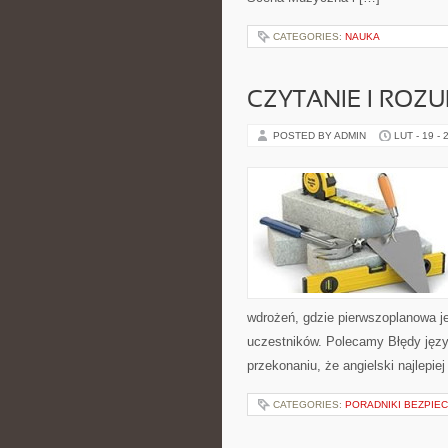
CATEGORIES:
NAUKA
CZYTANIE I ROZU
POSTED BY ADMIN
LUT - 19 - 
wdrożeń, gdzie pierwszoplanowa jes
uczestników. Polecamy Błędy język
przekonaniu, że angielski najlepiej
CATEGORIES:
PORADNIKI BEZPIE