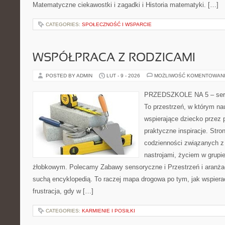
Matematyczne ciekawostki i zagadki i Historia matematyki. […]
CATEGORIES:
SPOŁECZNOŚĆ I WSPARCIE
WSPÓŁPRACA Z RODZICAMI
POSTED BY ADMIN
LUT - 9 - 2026
MOŻLIWOŚĆ KOMENTOWAN
PRZEDSZKOLE NA 5 – serwi
To przestrzeń, w którym na
wspierające dziecko przez 
praktyczne inspiracje. Stro
codzienności związanych z
nastrojami, życiem w grupi
żłobkowym. Polecamy Zabawy sensoryczne i Przestrzeń i aranżacj
suchą encyklopedią. To raczej mapa drogowa po tym, jak wspierać
frustracja, gdy w […]
CATEGORIES:
KARMIENIE I POSIŁKI