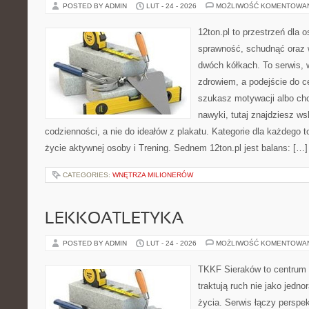
POSTED BY ADMIN
LUT - 24 - 2026
MOŻLIWOŚĆ KOMENTOWA
12ton.pl to przestrzeń dla 
sprawność, schudnąć oraz w
dwóch kółkach. To serwis, w
zdrowiem, a podejście do ce
szukasz motywacji albo ch
nawyki, tutaj znajdziesz 
codzienności, a nie do ideałów z plakatu. Kategorie dla każdego to
życie aktywnej osoby i Trening. Sednem 12ton.pl jest balans: […]
CATEGORIES:
WNĘTRZA MILIONERÓW
LEKKOATLETYKA
POSTED BY ADMIN
LUT - 24 - 2026
MOŻLIWOŚĆ KOMENTOWA
TKKF Sieraków to centrum w
traktują ruch nie jako jedno
życia. Serwis łączy perspe