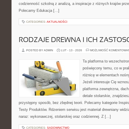
codzienność szkolną z analizą, a inspiracje z różnych krajów prz
Polecamy Edukacja […]
CATEGORIES:
AKTUALNOŚCI
RODZAJE DREWNA I ICH ZASTO
POSTED BY ADMIN
LUT - 13 - 2026
MOŻLIWOŚĆ KOMENTOWA
Ta platforma to wszechstro
poświęcony temu, co w prak
różnicę w elementach nośn
Jeżeli interesuje Cię wzno
platforma zewnętrzna, dach
detale stolarskie, znajdzie
przystępny sposób, bez zbędnej teorii. Polecamy kategorie Inspira
Testy Produktów. Rdzeniem serwisu jest materiał drewniany widzi
naraz: wykonawczej, stolarskiej oraz codziennej. Z […]
CATEGORIES:
SADOWNICTWO