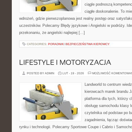
ciągle podnoszą kompetencj
ciągłe doskonalenie. To miej
wdrożeń, gdzie pierwszoplanowa jest realny postęp oraz satysfakc
uczestników. Polecamy Błędy językowe i Angielski w podróży. Idea
przekonaniu, że angielski najlepiej […]
CATEGORIES:
PORADNIKI BEZPIECZEŃSTWA KIEROWCY
LIFESTYLE I MOTORYZACJA
POSTED BY ADMIN
LUT - 19 - 2026
MOŻLIWOŚĆ KOMENTOWA
Landworld to centrum wied
kierowcach marek brandu J
platforma dla tych, którzy 
obsługę samochodu klasy l
czytelnika od podstaw po b
zagadnienia, łącząc doświ
rynku i technologii. Polecamy Sportowe Coupe i Cabrio i Samoc