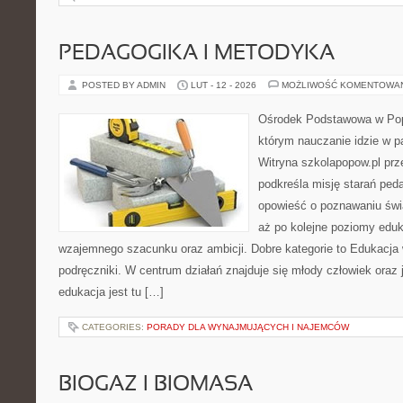
PEDAGOGIKA I METODYKA
POSTED BY ADMIN
LUT - 12 - 2026
MOŻLIWOŚĆ KOMENTOWA
Ośrodek Podstawowa w Pop
którym nauczanie idzie w p
Witryna szkolapopow.pl prz
podkreśla misję starań pe
opowieść o poznawaniu świa
aż po kolejne poziomy edu
wzajemnego szacunku oraz ambicji. Dobre kategorie to Edukacja 
podręczniki. W centrum działań znajduje się młody człowiek ora
edukacja jest tu […]
CATEGORIES:
PORADY DLA WYNAJMUJĄCYCH I NAJEMCÓW
BIOGAZ I BIOMASA