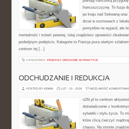
planują francuską przygodę
francuszczyznę. To fuzja 
po kraju nad Sekwaną oraz n
drzwi w rozmowach z lokals
pomysłów na wyjazd, ale t
mentalność i mówić pewniej, tutaj znajdziesz opowieści zbudowa
podwójnym podejściu. Kategorie to Francja poza utartym szlakiem
centrum tej […]
CATEGORIES:
PRZEPISY DROGOWE W PRAKTYCE
ODCHUDZANIE I REDUKCJA
POSTED BY ADMIN
LUT - 10 - 2026
MOŻLIWOŚĆ KOMENTOWA
o2fit.pl to centrum aktywnoś
doświadczenie z konkretny
sylwetki i stylu życia. To 
które chcą ćwiczyć mądrzej,
chaosu. Na stronie znajdzie