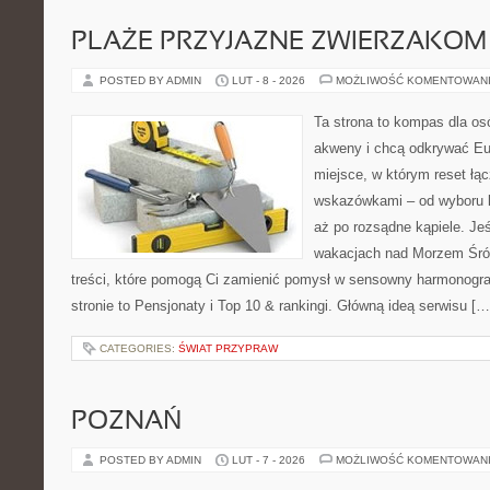
PLAŻE PRZYJAZNE ZWIERZAKOM
POSTED BY ADMIN
LUT - 8 - 2026
MOŻLIWOŚĆ KOMENTOWAN
Ta strona to kompas dla os
akweny i chcą odkrywać Eur
miejsce, w którym reset łą
wskazówkami – od wyboru k
aż po rozsądne kąpiele. Je
wakacjach nad Morzem Śró
treści, które pomogą Ci zamienić pomysł w sensowny harmonogr
stronie to Pensjonaty i Top 10 & rankingi. Główną ideą serwisu […
CATEGORIES:
ŚWIAT PRZYPRAW
POZNAŃ
POSTED BY ADMIN
LUT - 7 - 2026
MOŻLIWOŚĆ KOMENTOWAN