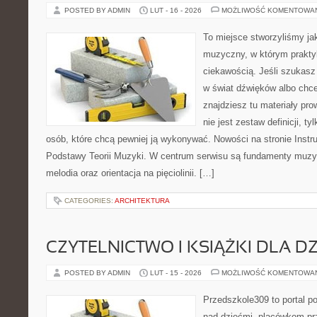
POSTED BY ADMIN
LUT - 16 - 2026
MOŻLIWOŚĆ KOMENTOWA
To miejsce stworzyliśmy ja
muzyczny, w którym prakty
ciekawością. Jeśli szukas
w świat dźwięków albo chc
znajdziesz tu materiały pr
nie jest zestaw definicji, t
osób, które chcą pewniej ją wykonywać. Nowości na stronie Inst
Podstawy Teorii Muzyki. W centrum serwisu są fundamenty muzyc
melodia oraz orientacja na pięciolinii. […]
CATEGORIES:
ARCHITEKTURA
CZYTELNICTWO I KSIĄŻKI DLA DZ
POSTED BY ADMIN
LUT - 15 - 2026
MOŻLIWOŚĆ KOMENTOWA
Przedszkole309 to portal 
nad dziećmi, placówkom pr