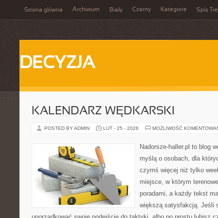
Archiwum
Czarny
Kategorie
Strona główna
Biały
Spis Tre
DECYZJA
KALENDARZ WĘDKARSKI
POSTED BY ADMIN
LUT - 25 - 2026
MOŻLIWOŚĆ KOMENTOWA
Nadorsze-haller.pl to blog w
myślą o osobach, dla który
czymś więcej niż tylko we
miejsce, w którym terenowe
poradami, a każdy tekst ma
większą satysfakcją. Jeśli 
uporządkować swoje podejście do taktyki, albo po prostu lubisz c