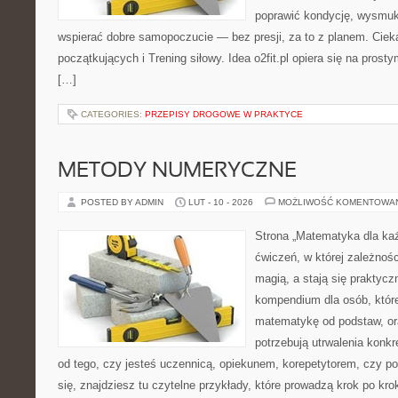
poprawić kondycję, wysmukl
wspierać dobre samopoczucie — bez presji, za to z planem. Cieka
początkujących i Trening siłowy. Idea o2fit.pl opiera się na pros
[…]
CATEGORIES:
PRZEPISY DROGOWE W PRAKTYCE
METODY NUMERYCZNE
POSTED BY ADMIN
LUT - 10 - 2026
MOŻLIWOŚĆ KOMENTOWA
Strona „Matematyka dla każ
ćwiczeń, w której zależnośc
magią, a stają się praktycz
kompendium dla osób, któr
matematykę od podstaw, ora
potrzebują utrwalenia konk
od tego, czy jesteś uczennicą, opiekunem, korepetytorem, czy p
się, znajdziesz tu czytelne przykłady, które prowadzą krok po kr