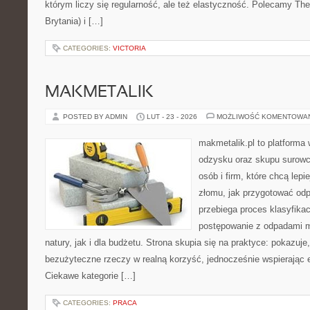
którym liczy się regularność, ale też elastyczność. Polecamy Th
Brytania) i […]
CATEGORIES:
VICTORIA
MAKMETALIK
POSTED BY ADMIN
LUT - 23 - 2026
MOŻLIWOŚĆ KOMENTOWA
makmetalik.pl to platforma
odzysku oraz skupu surowc
osób i firm, które chcą lepi
złomu, jak przygotować odp
przebiega proces klasyfikac
postępowanie z odpadami m
natury, jak i dla budżetu. Strona skupia się na praktyce: pokazuje
bezużyteczne rzeczy w realną korzyść, jednocześnie wspierając
Ciekawe kategorie […]
CATEGORIES:
PRACA