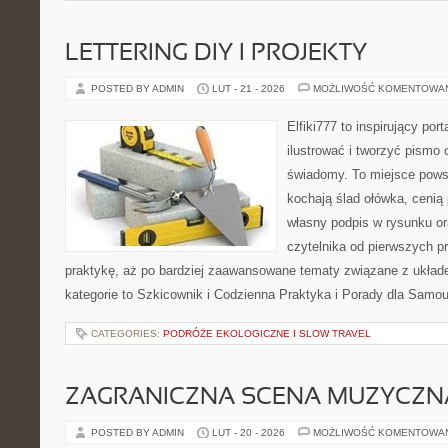
LETTERING DIY I PROJEKTY
POSTED BY ADMIN
LUT - 21 - 2026
MOŻLIWOŚĆ KOMENTOWA
Elfiki777 to inspirujący por
ilustrować i tworzyć pismo
świadomy. To miejsce powst
kochają ślad ołówka, cenią
własny podpis w rysunku or
czytelnika od pierwszych p
praktykę, aż po bardziej zaawansowane tematy związane z układem
kategorie to Szkicownik i Codzienna Praktyka i Porady dla Sam
CATEGORIES:
PODRÓŻE EKOLOGICZNE I SLOW TRAVEL
ZAGRANICZNA SCENA MUZYCZN
POSTED BY ADMIN
LUT - 20 - 2026
MOŻLIWOŚĆ KOMENTOWA