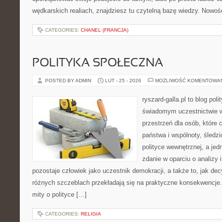
wędkarskich realiach, znajdziesz tu czytelną bazę wiedzy. Nowoś
CATEGORIES:
CHANEL (FRANCJA)
POLITYKA SPOŁECZNA
POSTED BY ADMIN
LUT - 25 - 2026
MOŻLIWOŚĆ KOMENTOWA
ryszard-galla.pl to blog pol
świadomym uczestnictwie w
przestrzeń dla osób, któr
państwa i wspólnoty, śledz
polityce wewnętrznej, a je
zdanie w oparciu o analizy
pozostaje człowiek jako uczestnik demokracji, a także to, jak d
różnych szczeblach przekładają się na praktyczne konsekwencje. 
mity o polityce […]
CATEGORIES:
RELIGIA