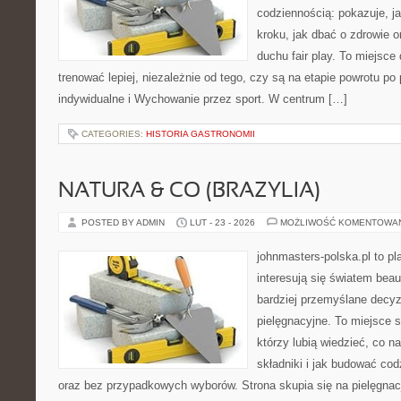
codziennością: pokazuje, j
kroku, jak dbać o zdrowie o
duchu fair play. To miejsce 
trenować lepiej, niezależnie od tego, czy są na etapie powrotu p
indywidualne i Wychowanie przez sport. W centrum […]
CATEGORIES:
HISTORIA GASTRONOMII
NATURA & CO (BRAZYLIA)
POSTED BY ADMIN
LUT - 23 - 2026
MOŻLIWOŚĆ KOMENTOWA
johnmasters-polska.pl to pl
interesują się światem bea
bardziej przemyślane decy
pielęgnacyjne. To miejsce 
którzy lubią wiedzieć, co na
składniki i jak budować cod
oraz bez przypadkowych wyborów. Strona skupia się na pielęgnacj