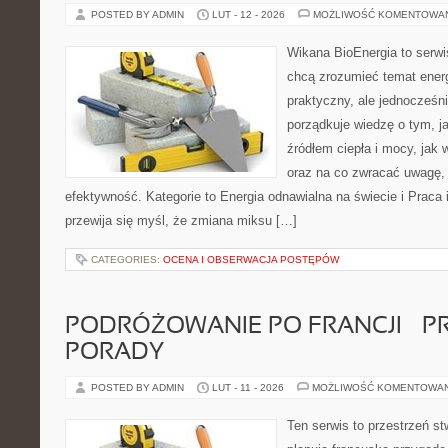
POSTED BY ADMIN
LUT - 12 - 2026
MOŻLIWOŚĆ KOMENTOWA
Wikana BioEnergia to serwi
chcą zrozumieć temat ener
praktyczny, ale jednocześn
porządkuje wiedzę o tym, j
źródłem ciepła i mocy, jak 
oraz na co zwracać uwagę,
efektywność. Kategorie to Energia odnawialna na świecie i Praca 
przewija się myśl, że zmiana miksu […]
CATEGORIES:
OCENA I OBSERWACJA POSTĘPÓW
PODRÓŻOWANIE PO FRANCJI – 
PORADY
POSTED BY ADMIN
LUT - 11 - 2026
MOŻLIWOŚĆ KOMENTOWA
Ten serwis to przestrzeń st