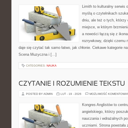
Limith to kulturalny serwis
myślą o czytelnikach szuk
dniu, ale też o tych, którz
miejsce, w którym brzmienia
a nowości łączą się z ikon
rozrywkowy, dzięki czemu mu
daje się czytać tak samo łatwo, jak chłonie. Ciekawe kategorie na
Scena Muzyczna i […]
CATEGORIES:
NAUKA
CZYTANIE I ROZUMIENIE TEKSTU
POSTED BY ADMIN
LUT - 19 - 2026
MOŻLIWOŚĆ KOMENTOWA
Kongres Anglistów to centr
angielskiego, którzy posz
nauczania i wdrażalnych p
uczniami. Strona powstała 