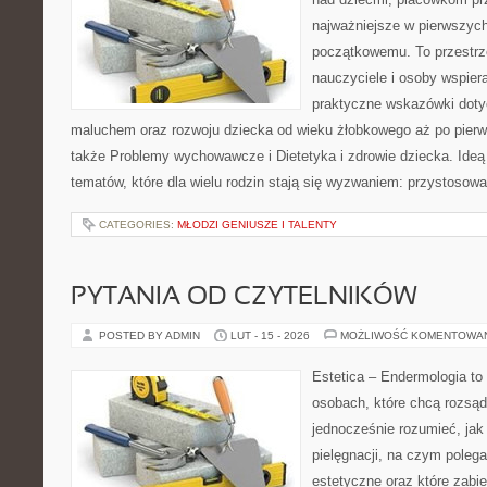
najważniejsze w pierwszych
początkowemu. To przestrz
nauczyciele i osoby wspiera
praktyczne wskazówki doty
maluchem oraz rozwoju dziecka od wieku żłobkowego aż po pierw
także Problemy wychowawcze i Dietetyka i zdrowie dziecka. Ideą
tematów, które dla wielu rodzin stają się wyzwaniem: przystosow
CATEGORIES:
MŁODZI GENIUSZE I TALENTY
PYTANIA OD CZYTELNIKÓW
POSTED BY ADMIN
LUT - 15 - 2026
MOŻLIWOŚĆ KOMENTOWA
Estetica – Endermologia to
osobach, które chcą rozsąd
jednocześnie rozumieć, jak 
pielęgnacji, na czym poleg
estetyczne oraz które zabi