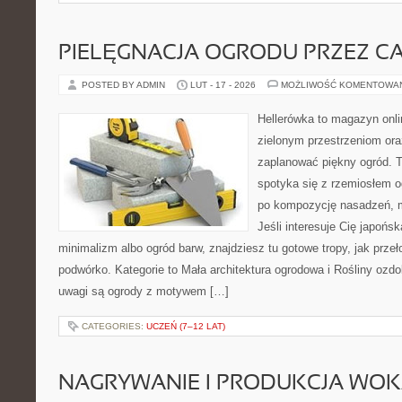
PIELĘGNACJA OGRODU PRZEZ C
POSTED BY ADMIN
LUT - 17 - 2026
MOŻLIWOŚĆ KOMENTOWA
Hellerówka to magazyn onl
zielonym przestrzeniom or
zaplanować piękny ogród. 
spotyka się z rzemiosłem og
po kompozycję nasadzeń, m
Jeśli interesuje Cię japońs
minimalizm albo ogród barw, znajdziesz tu gotowe tropy, jak przeł
podwórko. Kategorie to Mała architektura ogrodowa i Rośliny ozd
uwagi są ogrody z motywem […]
CATEGORIES:
UCZEŃ (7–12 LAT)
NAGRYWANIE I PRODUKCJA WO