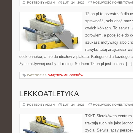
POSTED BY ADMIN
LUT - 24 - 2026
MOŻLIWOŚĆ KOMENTOWA
12ton.pl to przestrzeń dla 
sprawność, schudnąć oraz w
dwóch kółkach. To serwis, w
zdrowiem, a podejście do ce
szukasz motywacji albo ch
nawyki, tutaj znajdziesz 
codzienności, a nie do ideałów z plakatu. Kategorie dla każdego to
życie aktywnej osoby i Trening. Sednem 12ton.pl jest balans: […]
CATEGORIES:
WNĘTRZA MILIONERÓW
LEKKOATLETYKA
POSTED BY ADMIN
LUT - 24 - 2026
MOŻLIWOŚĆ KOMENTOWA
TKKF Sieraków to centrum w
traktują ruch nie jako jedno
życia. Serwis łączy perspe