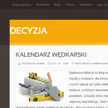
Archiwum
Czarny
Kategorie
Strona główna
Biały
Spis Tre
DECYZJA
KALENDARZ WĘDKARSKI
POSTED BY ADMIN
LUT - 25 - 2026
MOŻLIWOŚĆ KOMENTOWA
Nadorsze-haller.pl to blog w
myślą o osobach, dla który
czymś więcej niż tylko we
miejsce, w którym terenowe
poradami, a każdy tekst ma
większą satysfakcją. Jeśli 
uporządkować swoje podejście do taktyki, albo po prostu lubisz c