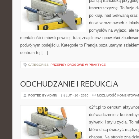
planują francuską przygodę
francuszczyznę. To fuzja 
po kraju nad Sekwaną oraz n
drzwi w rozmowach z lokals
pomysłów na wyjazd, ale t
mentalność i mówić pewniej, tutaj znajdziesz opowieści zbudowa
podwójnym podejściu. Kategorie to Francja poza utartym szlakiem
centrum tej […]
CATEGORIES:
PRZEPISY DROGOWE W PRAKTYCE
ODCHUDZANIE I REDUKCJA
POSTED BY ADMIN
LUT - 10 - 2026
MOŻLIWOŚĆ KOMENTOWA
o2fit.pl to centrum aktywnoś
doświadczenie z konkretny
sylwetki i stylu życia. To 
które chcą ćwiczyć mądrzej,
chaosu. Na stronie znajdzie