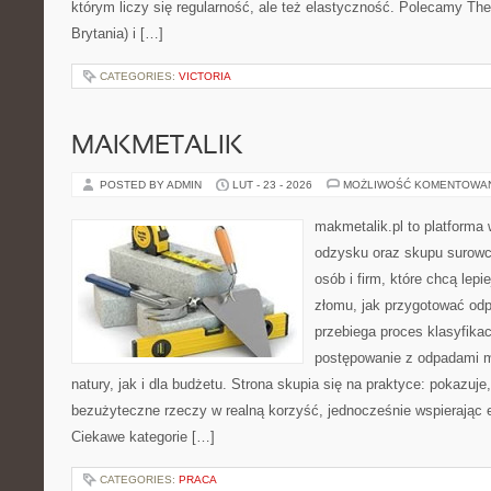
którym liczy się regularność, ale też elastyczność. Polecamy Th
Brytania) i […]
CATEGORIES:
VICTORIA
MAKMETALIK
POSTED BY ADMIN
LUT - 23 - 2026
MOŻLIWOŚĆ KOMENTOWA
makmetalik.pl to platforma
odzysku oraz skupu surowc
osób i firm, które chcą lepi
złomu, jak przygotować odp
przebiega proces klasyfikac
postępowanie z odpadami m
natury, jak i dla budżetu. Strona skupia się na praktyce: pokazuje
bezużyteczne rzeczy w realną korzyść, jednocześnie wspierając
Ciekawe kategorie […]
CATEGORIES:
PRACA