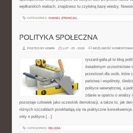
wędkarskich realiach, znajdziesz tu czytelną bazę wiedzy. Nowoś
CATEGORIES:
CHANEL (FRANCJA)
POLITYKA SPOŁECZNA
POSTED BY ADMIN
LUT - 25 - 2026
MOŻLIWOŚĆ KOMENTOWA
ryszard-galla.pl to blog pol
świadomym uczestnictwie w
przestrzeń dla osób, któr
państwa i wspólnoty, śledz
polityce wewnętrznej, a je
zdanie w oparciu o analizy
pozostaje człowiek jako uczestnik demokracji, a także to, jak d
różnych szczeblach przekładają się na praktyczne konsekwencje. 
mity o polityce […]
CATEGORIES:
RELIGIA