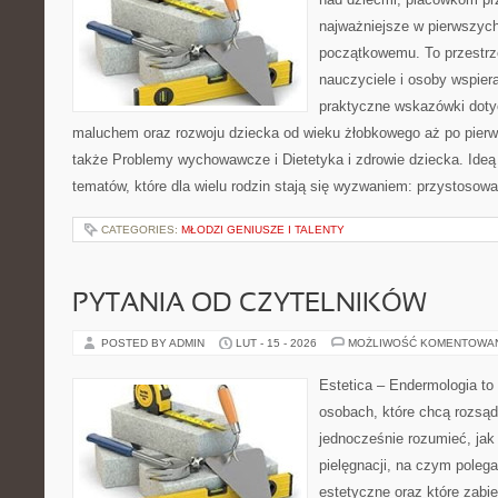
najważniejsze w pierwszych
początkowemu. To przestrz
nauczyciele i osoby wspiera
praktyczne wskazówki doty
maluchem oraz rozwoju dziecka od wieku żłobkowego aż po pierw
także Problemy wychowawcze i Dietetyka i zdrowie dziecka. Ideą
tematów, które dla wielu rodzin stają się wyzwaniem: przystosow
CATEGORIES:
MŁODZI GENIUSZE I TALENTY
PYTANIA OD CZYTELNIKÓW
POSTED BY ADMIN
LUT - 15 - 2026
MOŻLIWOŚĆ KOMENTOWA
Estetica – Endermologia to
osobach, które chcą rozsąd
jednocześnie rozumieć, jak 
pielęgnacji, na czym poleg
estetyczne oraz które zabi