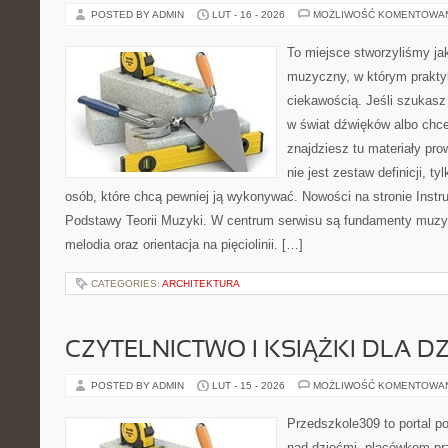
POSTED BY ADMIN
LUT - 16 - 2026
MOŻLIWOŚĆ KOMENTOWA
To miejsce stworzyliśmy ja
muzyczny, w którym prakty
ciekawością. Jeśli szukas
w świat dźwięków albo chc
znajdziesz tu materiały pr
nie jest zestaw definicji, t
osób, które chcą pewniej ją wykonywać. Nowości na stronie Inst
Podstawy Teorii Muzyki. W centrum serwisu są fundamenty muzyc
melodia oraz orientacja na pięciolinii. […]
CATEGORIES:
ARCHITEKTURA
CZYTELNICTWO I KSIĄŻKI DLA DZ
POSTED BY ADMIN
LUT - 15 - 2026
MOŻLIWOŚĆ KOMENTOWA
Przedszkole309 to portal 
nad dziećmi, placówkom pr