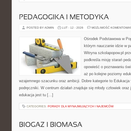
PEDAGOGIKA I METODYKA
POSTED BY ADMIN
LUT - 12 - 2026
MOŻLIWOŚĆ KOMENTOWA
Ośrodek Podstawowa w Pop
którym nauczanie idzie w p
Witryna szkolapopow.pl prz
podkreśla misję starań pe
opowieść o poznawaniu świa
aż po kolejne poziomy edu
wzajemnego szacunku oraz ambicji. Dobre kategorie to Edukacja 
podręczniki. W centrum działań znajduje się młody człowiek ora
edukacja jest tu […]
CATEGORIES:
PORADY DLA WYNAJMUJĄCYCH I NAJEMCÓW
BIOGAZ I BIOMASA