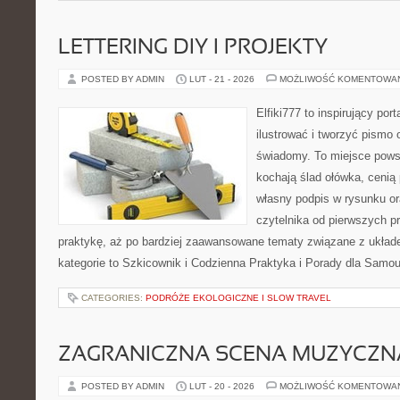
LETTERING DIY I PROJEKTY
POSTED BY ADMIN
LUT - 21 - 2026
MOŻLIWOŚĆ KOMENTOWA
Elfiki777 to inspirujący por
ilustrować i tworzyć pismo
świadomy. To miejsce powst
kochają ślad ołówka, cenią
własny podpis w rysunku or
czytelnika od pierwszych p
praktykę, aż po bardziej zaawansowane tematy związane z układem
kategorie to Szkicownik i Codzienna Praktyka i Porady dla Sam
CATEGORIES:
PODRÓŻE EKOLOGICZNE I SLOW TRAVEL
ZAGRANICZNA SCENA MUZYCZN
POSTED BY ADMIN
LUT - 20 - 2026
MOŻLIWOŚĆ KOMENTOWA