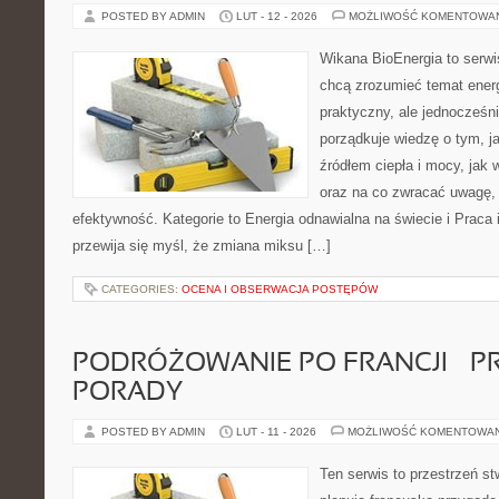
POSTED BY ADMIN
LUT - 12 - 2026
MOŻLIWOŚĆ KOMENTOWA
Wikana BioEnergia to serwi
chcą zrozumieć temat ener
praktyczny, ale jednocześn
porządkuje wiedzę o tym, j
źródłem ciepła i mocy, jak 
oraz na co zwracać uwagę,
efektywność. Kategorie to Energia odnawialna na świecie i Praca 
przewija się myśl, że zmiana miksu […]
CATEGORIES:
OCENA I OBSERWACJA POSTĘPÓW
PODRÓŻOWANIE PO FRANCJI – 
PORADY
POSTED BY ADMIN
LUT - 11 - 2026
MOŻLIWOŚĆ KOMENTOWA
Ten serwis to przestrzeń st