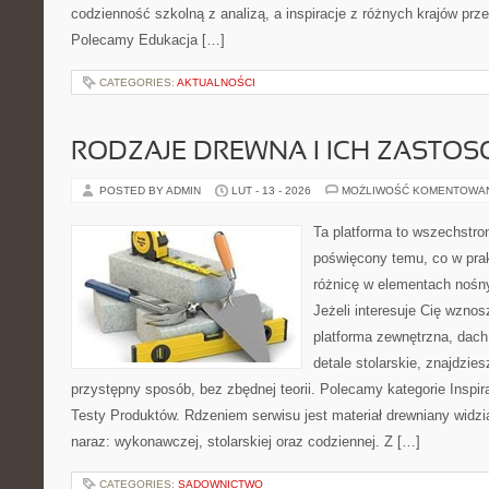
codzienność szkolną z analizą, a inspiracje z różnych krajów prz
Polecamy Edukacja […]
CATEGORIES:
AKTUALNOŚCI
RODZAJE DREWNA I ICH ZASTO
POSTED BY ADMIN
LUT - 13 - 2026
MOŻLIWOŚĆ KOMENTOWA
Ta platforma to wszechstro
poświęcony temu, co w prak
różnicę w elementach nośn
Jeżeli interesuje Cię wzno
platforma zewnętrzna, dach
detale stolarskie, znajdzie
przystępny sposób, bez zbędnej teorii. Polecamy kategorie Inspira
Testy Produktów. Rdzeniem serwisu jest materiał drewniany widzi
naraz: wykonawczej, stolarskiej oraz codziennej. Z […]
CATEGORIES:
SADOWNICTWO