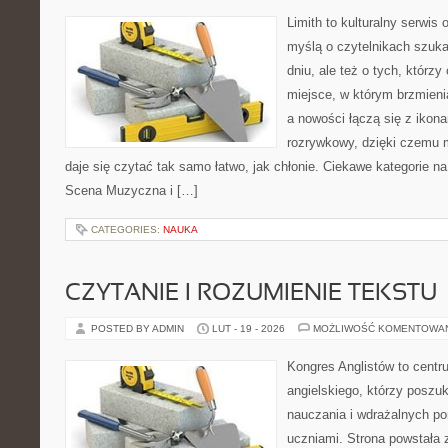
Limith to kulturalny serwis
myślą o czytelnikach szuk
dniu, ale też o tych, którz
miejsce, w którym brzmienia
a nowości łączą się z ikon
rozrywkowy, dzięki czemu mu
daje się czytać tak samo łatwo, jak chłonie. Ciekawe kategorie na
Scena Muzyczna i […]
CATEGORIES:
NAUKA
CZYTANIE I ROZUMIENIE TEKSTU
POSTED BY ADMIN
LUT - 19 - 2026
MOŻLIWOŚĆ KOMENTOWA
Kongres Anglistów to centr
angielskiego, którzy posz
nauczania i wdrażalnych p
uczniami. Strona powstała 