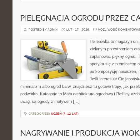
PIELĘGNACJA OGRODU PRZEZ C
POSTED BY ADMIN
LUT - 17 - 2026
MOŻLIWOŚĆ KOMENTOWA
Hellerówka to magazyn onl
zielonym przestrzeniom or
zaplanować piękny ogród. 
spotyka się z rzemiosłem og
po kompozycję nasadzeń, m
Jeśli interesuje Cię japońs
minimalizm albo ogród barw, znajdziesz tu gotowe tropy, jak przeł
podwórko. Kategorie to Mała architektura ogrodowa i Rośliny ozd
uwagi są ogrody z motywem […]
CATEGORIES:
UCZEŃ (7–12 LAT)
NAGRYWANIE I PRODUKCJA WO