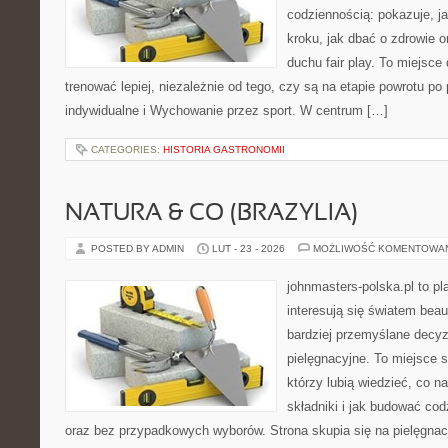
codziennością: pokazuje, j
kroku, jak dbać o zdrowie o
duchu fair play. To miejsce 
trenować lepiej, niezależnie od tego, czy są na etapie powrotu p
indywidualne i Wychowanie przez sport. W centrum […]
CATEGORIES:
HISTORIA GASTRONOMII
NATURA & CO (BRAZYLIA)
POSTED BY ADMIN
LUT - 23 - 2026
MOŻLIWOŚĆ KOMENTOWA
johnmasters-polska.pl to pl
interesują się światem bea
bardziej przemyślane decy
pielęgnacyjne. To miejsce 
którzy lubią wiedzieć, co na
składniki i jak budować cod
oraz bez przypadkowych wyborów. Strona skupia się na pielęgnacj