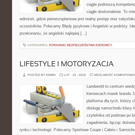
ciągle podnoszą kompetencj
ciągłe doskonalenie. To miej
wdrożeń, gdzie pierwszoplanowa jest realny postęp oraz satysfakc
uczestników. Polecamy Błędy językowe i Angielski w podróży. Idea
przekonaniu, że angielski najlepiej […]
CATEGORIES:
PORADNIKI BEZPIECZEŃSTWA KIEROWCY
LIFESTYLE I MOTORYZACJA
POSTED BY ADMIN
LUT - 19 - 2026
MOŻLIWOŚĆ KOMENTOWA
Landworld to centrum wied
kierowcach marek brandu J
platforma dla tych, którzy 
obsługę samochodu klasy l
czytelnika od podstaw po b
zagadnienia, łącząc doświ
rynku i technologii. Polecamy Sportowe Coupe i Cabrio i Samoc