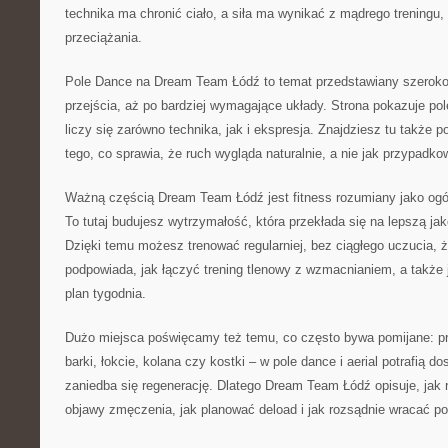
technika ma chronić ciało, a siła ma wynikać z mądrego treningu
przeciążania.
Pole Dance na Dream Team Łódź to temat przedstawiany szeroko: 
przejścia, aż po bardziej wymagające układy. Strona pokazuje pole
liczy się zarówno technika, jak i ekspresja. Znajdziesz tu także p
tego, co sprawia, że ruch wygląda naturalnie, a nie jak przypadkowa
Ważną częścią Dream Team Łódź jest fitness rozumiany jako og
To tutaj budujesz wytrzymałość, która przekłada się na lepszą jako
Dzięki temu możesz trenować regularniej, bez ciągłego uczucia, że
podpowiada, jak łączyć trening tlenowy z wzmacnianiem, a także 
plan tygodnia.
Dużo miejsca poświęcamy też temu, co często bywa pomijane: pr
barki, łokcie, kolana czy kostki – w pole dance i aerial potrafią d
zaniedba się regenerację. Dlatego Dream Team Łódź opisuje, jak
objawy zmęczenia, jak planować deload i jak rozsądnie wracać po