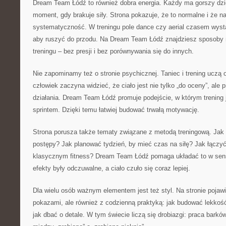
Dream Team Łódź to również dobra energia. Każdy ma gorszy dzi
moment, gdy brakuje siły. Strona pokazuje, że to normalne i że na
systematyczność. W treningu pole dance czy aerial czasem wyst
aby ruszyć do przodu. Na Dream Team Łódź znajdziesz sposoby n
treningu – bez presji i bez porównywania się do innych.
Nie zapominamy też o stronie psychicznej. Taniec i trening uczą 
człowiek zaczyna widzieć, że ciało jest nie tylko „do oceny”, ale
działania. Dream Team Łódź promuje podejście, w którym trening 
sprintem. Dzięki temu łatwiej budować trwałą motywację.
Strona porusza także tematy związane z metodą treningową. Jak 
postępy? Jak planować tydzień, by mieć czas na siłę? Jak łączyć 
klasycznym fitness? Dream Team Łódź pomaga układać to w sen
efekty były odczuwalne, a ciało czuło się coraz lepiej.
Dla wielu osób ważnym elementem jest też styl. Na stronie pojawi
pokazami, ale również z codzienną praktyką: jak budować lekkoś
jak dbać o detale. W tym świecie liczą się drobiazgi: praca barków