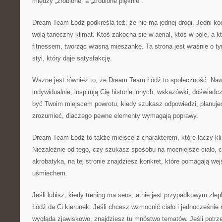
między „zrobione” a „zrobione pięknie”.
Dream Team Łódź podkreśla też, że nie ma jednej drogi. Jedni koch
wolą taneczny klimat. Ktoś zakocha się w aerial, ktoś w pole, a 
fitnessem, tworząc własną mieszankę. Ta strona jest właśnie o t
styl, który daje satysfakcję.
Ważne jest również to, że Dream Team Łódź to społeczność. Nawet
indywidualnie, inspirują Cię historie innych, wskazówki, doświad
być Twoim miejscem powrotu, kiedy szukasz odpowiedzi, planujes
zrozumieć, dlaczego pewne elementy wymagają poprawy.
Dream Team Łódź to także miejsce z charakterem, które łączy kli
Niezależnie od tego, czy szukasz sposobu na mocniejsze ciało, cz
akrobatyka, na tej stronie znajdziesz konkret, które pomagają wej
uśmiechem.
Jeśli lubisz, kiedy trening ma sens, a nie jest przypadkowym z
Łódź da Ci kierunek. Jeśli chcesz wzmocnić ciało i jednocześnie 
wygląda zjawiskowo, znajdziesz tu mnóstwo tematów. Jeśli potrz