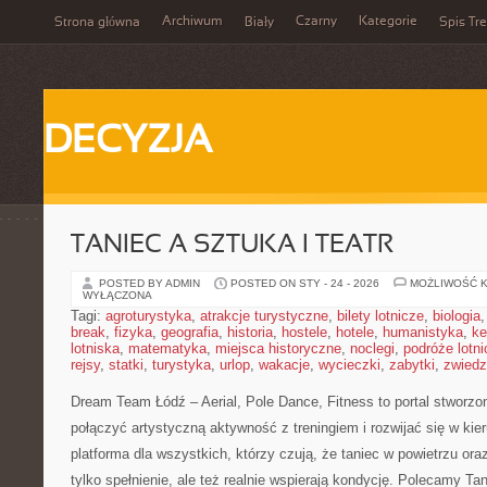
Archiwum
Czarny
Kategorie
Strona główna
Biały
Spis Tre
DECYZJA
TANIEC A SZTUKA I TEATR
POSTED BY ADMIN
POSTED ON STY - 24 - 2026
MOŻLIWOŚĆ 
WYŁĄCZONA
Tagi:
agroturystyka
,
atrakcje turystyczne
,
bilety lotnicze
,
biologia
break
,
fizyka
,
geografia
,
historia
,
hostele
,
hotele
,
humanistyka
,
ke
lotniska
,
matematyka
,
miejsca historyczne
,
noclegi
,
podróże lotn
rejsy
,
statki
,
turystyka
,
urlop
,
wakacje
,
wycieczki
,
zabytki
,
zwiedz
Dream Team Łódź – Aerial, Pole Dance, Fitness to portal stworzo
połączyć artystyczną aktywność z treningiem i rozwijać się w kie
platforma dla wszystkich, którzy czują, że taniec w powietrzu ora
tylko spełnienie, ale też realnie wspierają kondycję. Polecamy Tan