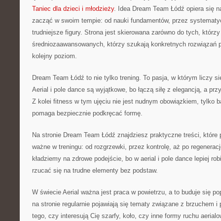
Taniec dla dzieci i młodzieży
. Idea Dream Team Łódź opiera się 
zacząć w swoim tempie: od nauki fundamentów, przez systematy
trudniejsze figury. Strona jest skierowana zarówno do tych, którzy 
średniozaawansowanych, którzy szukają konkretnych rozwiązań 
kolejny poziom.
Dream Team Łódź to nie tylko trening. To pasja, w którym liczy s
Aerial i pole dance są wyjątkowe, bo łączą siłę z elegancją, a p
Z kolei fitness w tym ujęciu nie jest nudnym obowiązkiem, tylko b
pomaga bezpiecznie podkręcać formę.
Na stronie Dream Team Łódź znajdziesz praktyczne treści, które
ważne w treningu: od rozgrzewki, przez kontrolę, aż po regenera
kładziemy na zdrowe podejście, bo w aerial i pole dance lepiej robi
rzucać się na trudne elementy bez podstaw.
W świecie Aerial ważna jest praca w powietrzu, a to buduje się pop
na stronie regularnie pojawiają się tematy związane z brzuchem i 
tego, czy interesują Cię szarfy, koło, czy inne formy ruchu aeria