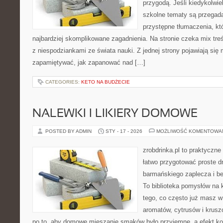
przygodą. Jeśli kiedykolwie
szkolne tematy są przegada
przystępne tłumaczenia, k
najbardziej skomplikowane zagadnienia. Na stronie czeka mix treś
z niespodziankami ze świata nauki. Z jednej strony pojawiają się m
zapamiętywać, jak zapanować nad […]
CATEGORIES:
KETO NA BUDŻECIE
NALEWKI I LIKIERY DOMOWE
POSTED BY ADMIN
STY - 17 - 2026
MOŻLIWOŚĆ KOMENTOWA
zrobdrinka.pl to praktyczne
łatwo przygotować proste d
barmańskiego zaplecza i b
To biblioteka pomysłów na k
tego, co często już masz w
aromatów, cytrusów i krusz
po to, aby domowe mieszanie smaków było przyjemne, a efekt ko