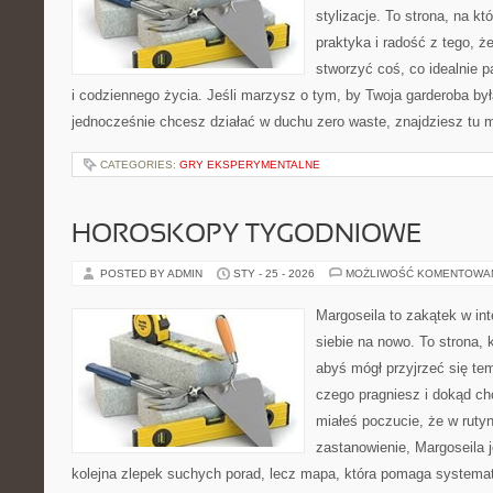
stylizacje. To strona, na któ
praktyka i radość z tego, 
stworzyć coś, co idealnie p
i codziennego życia. Jeśli marzysz o tym, by Twoja garderoba była
jednocześnie chcesz działać w duchu zero waste, znajdziesz tu
CATEGORIES:
GRY EKSPERYMENTALNE
HOROSKOPY TYGODNIOWE
POSTED BY ADMIN
STY - 25 - 2026
MOŻLIWOŚĆ KOMENTOWA
Margoseila to zakątek w in
siebie na nowo. To strona, 
abyś mógł przyjrzeć się tem
czego pragniesz i dokąd chc
miałeś poczucie, że w ruty
zastanowienie, Margoseila je
kolejna zlepek suchych porad, lecz mapa, która pomaga systema