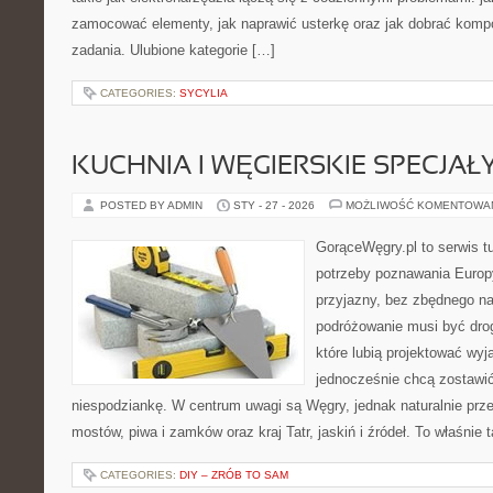
zamocować elementy, jak naprawić usterkę oraz jak dobrać komp
zadania. Ulubione kategorie […]
CATEGORIES:
SYCYLIA
KUCHNIA I WĘGIERSKIE SPECJAŁ
POSTED BY ADMIN
STY - 27 - 2026
MOŻLIWOŚĆ KOMENTOWA
GorąceWęgry.pl to serwis tu
potrzeby poznawania Euro
przyjazny, bez zbędnego na
podróżowanie musi być drog
które lubią projektować wyj
jednocześnie chcą zostawić
niespodziankę. W centrum uwagi są Węgry, jednak naturalnie przewi
mostów, piwa i zamków oraz kraj Tatr, jaskiń i źródeł. To właśnie 
CATEGORIES:
DIY – ZRÓB TO SAM