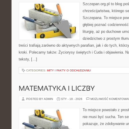
Szczepan.org.pl to blog poś
chrześcijaństwa, którego se
Szczepana. To miejsce pows
głębiej poznać codzienność 
liturgię, aż po duchowe umo
dziedzictwo z prostym tłu
treści trafiają zarówno do aktywnych parafian, jak i do tych, którz
kroki. Polecamy także: Życiorysy świętych i Cuda i objawienia. 
teksty, […]
CATEGORIES:
MITY I FAKTY O ODCHUDZANIU
MATEMATYKA I LICZBY
POSTED BY ADMIN
STY - 18 - 2026
MOŻLIWOŚĆ KOMENTOWA
To miejsce powstało z pros
nie musi być sucha. Ten s
pokazuje, że zdobywanie u