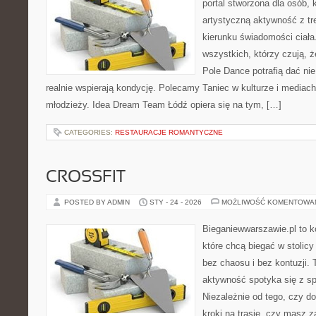
portal stworzona dla osób, 
artystyczną aktywność z tre
kierunku świadomości ciała.
wszystkich, którzy czują, ż
Pole Dance potrafią dać nie 
realnie wspierają kondycję. Polecamy Taniec w kulturze i mediach i
młodzieży. Idea Dream Team Łódź opiera się na tym, […]
CATEGORIES:
RESTAURACJE ROMANTYCZNE
CROSSFIT
POSTED BY ADMIN
STY - 24 - 2026
MOŻLIWOŚĆ KOMENTOWA
Bieganiewwarszawie.pl to k
które chcą biegać w stolicy
bez chaosu i bez kontuzji. 
aktywność spotyka się z s
Niezależnie od tego, czy d
kroki na trasie, czy masz z