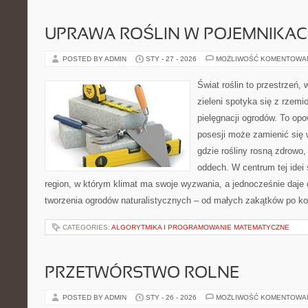
UPRAWA ROŚLIN W POJEMNIKA
POSTED BY ADMIN
STY - 27 - 2026
MOŻLIWOŚĆ KOMENTOWA
Świat roślin to przestrzeń, 
zieleni spotyka się z rzemi
pielęgnacji ogrodów. To opo
posesji może zamienić się 
gdzie rośliny rosną zdrowo,
oddech. W centrum tej idei s
region, w którym klimat ma swoje wyzwania, a jednocześnie daje
tworzenia ogrodów naturalistycznych – od małych zakątków po 
CATEGORIES:
ALGORYTMIKA I PROGRAMOWANIE MATEMATYCZNE
PRZETWÓRSTWO ROLNE
POSTED BY ADMIN
STY - 26 - 2026
MOŻLIWOŚĆ KOMENTOWA