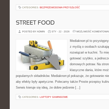
CATEGORIES:
BEZPRZEWODOWA PRZYSZŁOŚĆ
STREET FOOD
POSTED BY ADMIN
STY - 22 - 2026
MOŻLIWOŚĆ KOMENTOWA
Mediaknorr.pl to przystępny
z myślą o osobach szukaj
rozwiązań w kuchni. To miej
gotować szybko, a jednocze
domowych potraw. Na stroni
klasyczne dania, które mo
popularnych składników. Mediaknorr.pl pokazuje, że gotowanie ni
aby efekty były apetyczne. Polecamy także Proste przepisy kulin
Serwis kieruje się ideą, że dobre jedzenie […]
CATEGORIES:
LAPTOPY GAMINGOWE