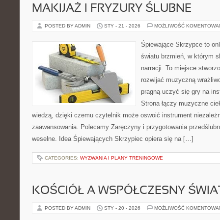
MAKIJAŻ I FRYZURY ŚLUBNE
POSTED BY ADMIN
STY - 21 - 2026
MOŻLIWOŚĆ KOMENTOWA
Śpiewające Skrzypce to on
światu brzmień, w którym s
narracji. To miejsce stworz
rozwijać muzyczną wrażliwo
pragną uczyć się gry na i
Strona łączy muzyczne cie
wiedzą, dzięki czemu czytelnik może oswoić instrument niezależ
zaawansowania. Polecamy Zaręczyny i przygotowania przedślubne
weselne. Idea Śpiewających Skrzypiec opiera się na […]
CATEGORIES:
WYZWANIA I PLANY TRENINGOWE
KOŚCIÓŁ A WSPÓŁCZESNY ŚWIA
POSTED BY ADMIN
STY - 20 - 2026
MOŻLIWOŚĆ KOMENTOWA