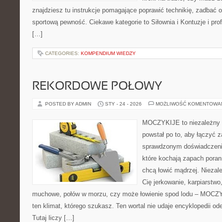
znajdziesz tu instrukcje pomagające poprawić technikię, zadbać
sportową pewność. Ciekawe kategorie to Siłownia i Kontuzje i prof
[…]
CATEGORIES:
KOMPENDIUM WIEDZY
REKORDOWE POŁOWY
POSTED BY ADMIN
STY - 24 - 2026
MOŻLIWOŚĆ KOMENTOWA
MOCZYKIJE to niezależny w
powstał po to, aby łączyć 
sprawdzonym doświadczenie
które kochają zapach poran
chcą łowić mądrzej. Niezale
Cię jerkowanie, karpiarstwo
muchowe, połów w morzu, czy może łowienie spod lodu – MOCZY
ten klimat, którego szukasz. Ten wortal nie udaje encyklopedii od
Tutaj liczy […]