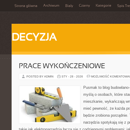
Archiwum
Czarny
Kategorie
Strona główna
Biały
Spis Tre
DECYZJA
PRACE WYKOŃCZENIOWE
POSTED BY ADMIN
STY - 28 - 2026
MOŻLIWOŚĆ KOMENTOWA
Pusmak to blog budowlano-
myślą o osobach, które sta
mieszkanie, wykańczają wnę
mieć pewność, że każda p
będzie zrobiona porządnie.
narzędzia spotykają się z 
takie jak elektronarzędzia łączą się z codziennymi problemami: j