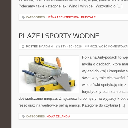
Polecamy takie kategorie jak: Wino i winnice i Wszystko o […]
CATEGORIES:
LEŚNA ARCHITEKTURA I BUDOWLE
PLAŻE I SPORTY WODNE
POSTED BY ADMIN
STY - 16 - 2026
MOŻLIWOŚĆ KOMENTOWA
Polka na Antypodach to węd
myślą o osobach, które mar
wyjazd do kraju kangurów a
świat w rytmie ciekawości. 
wskazówki spotykają się z r
turystyczny plan zamienia 
doświadczanie miejsca. Znajdziesz tu pomysły na wyjazdy krótkie i
reset oraz na wędrówkę pełną emocji. Kategorie do czytania […]
CATEGORIES:
NOWA ZELANDIA