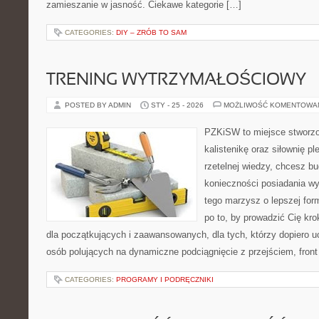
zamieszanie w jasność. Ciekawe kategorie […]
CATEGORIES:
DIY – ZRÓB TO SAM
TRENING WYTRZYMAŁOŚCIOWY
POSTED BY ADMIN
STY - 25 - 2026
MOŻLIWOŚĆ KOMENTOWA
PZKiSW to miejsce stworzo
kalistenikę oraz siłownię p
rzetelnej wiedzy, chcesz 
konieczności posiadania w
tego marzysz o lepszej form
po to, by prowadzić Cię kr
dla początkujących i zaawansowanych, dla tych, którzy dopiero uc
osób polujących na dynamiczne podciągnięcie z przejściem, front 
CATEGORIES:
PROGRAMY I PODRĘCZNIKI