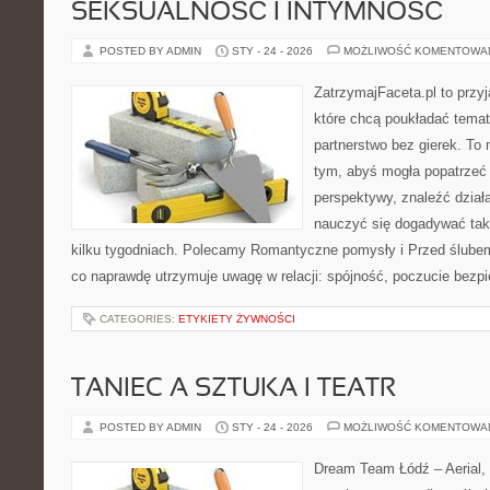
SEKSUALNOŚĆ I INTYMNOŚĆ
POSTED BY ADMIN
STY - 24 - 2026
MOŻLIWOŚĆ KOMENTOWA
ZatrzymajFaceta.pl to przyj
które chcą poukładać tema
partnerstwo bez gierek. To
tym, abyś mogła popatrzeć 
perspektywy, znaleźć dział
nauczyć się dogadywać tak,
kilku tygodniach. Polecamy Romantyczne pomysły i Przed ślubem
co naprawdę utrzymuje uwagę w relacji: spójność, poczucie bezp
CATEGORIES:
ETYKIETY ŻYWNOŚCI
TANIEC A SZTUKA I TEATR
POSTED BY ADMIN
STY - 24 - 2026
MOŻLIWOŚĆ KOMENTOWA
Dream Team Łódź – Aerial, 