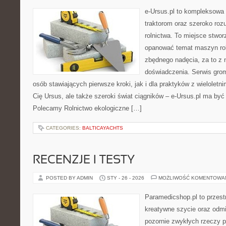
e-Ursus.pl to kompleksowa
traktorom oraz szeroko roz
rolnictwa. To miejsce stwor
opanować temat maszyn rol
zbędnego nadęcia, za to z 
doświadczenia. Serwis gro
osób stawiających pierwsze kroki, jak i dla praktyków z wieloletni
Cię Ursus, ale także szeroki świat ciągników – e-Ursus.pl ma by
Polecamy Rolnictwo ekologiczne […]
CATEGORIES:
BALTICAYACHTS
RECENZJE I TESTY
POSTED BY ADMIN
STY - 26 - 2026
MOŻLIWOŚĆ KOMENTOWA
Paramedicshop.pl to przest
kreatywne szycie oraz odmi
pozornie zwykłych rzeczy 