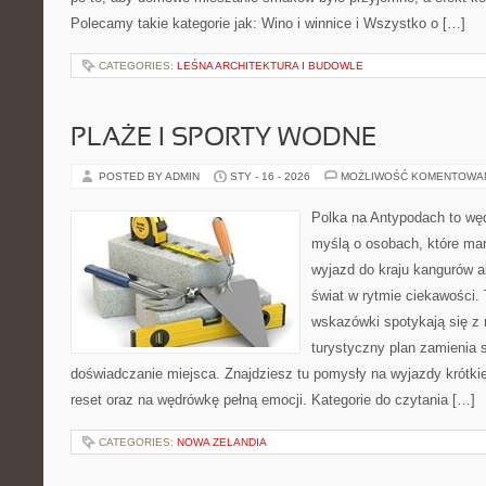
Polecamy takie kategorie jak: Wino i winnice i Wszystko o […]
CATEGORIES:
LEŚNA ARCHITEKTURA I BUDOWLE
PLAŻE I SPORTY WODNE
POSTED BY ADMIN
STY - 16 - 2026
MOŻLIWOŚĆ KOMENTOWA
Polka na Antypodach to węd
myślą o osobach, które mar
wyjazd do kraju kangurów a
świat w rytmie ciekawości. 
wskazówki spotykają się z r
turystyczny plan zamienia 
doświadczanie miejsca. Znajdziesz tu pomysły na wyjazdy krótkie i
reset oraz na wędrówkę pełną emocji. Kategorie do czytania […]
CATEGORIES:
NOWA ZELANDIA