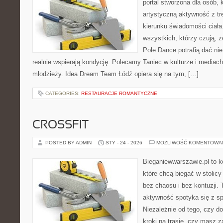
portal stworzona dla osób, 
artystyczną aktywność z tre
kierunku świadomości ciała.
wszystkich, którzy czują, ż
Pole Dance potrafią dać nie 
realnie wspierają kondycję. Polecamy Taniec w kulturze i mediach i
młodzieży. Idea Dream Team Łódź opiera się na tym, […]
CATEGORIES:
RESTAURACJE ROMANTYCZNE
CROSSFIT
POSTED BY ADMIN
STY - 24 - 2026
MOŻLIWOŚĆ KOMENTOWA
Bieganiewwarszawie.pl to k
które chcą biegać w stolicy
bez chaosu i bez kontuzji. 
aktywność spotyka się z s
Niezależnie od tego, czy d
kroki na trasie, czy masz z