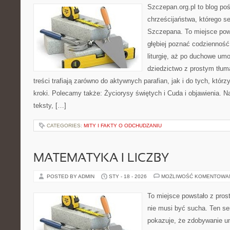
Szczepan.org.pl to blog poś
chrześcijaństwa, którego se
Szczepana. To miejsce pows
głębiej poznać codzienność 
liturgię, aż po duchowe umo
dziedzictwo z prostym tłu
treści trafiają zarówno do aktywnych parafian, jak i do tych, którz
kroki. Polecamy także: Życiorysy świętych i Cuda i objawienia. 
teksty, […]
CATEGORIES:
MITY I FAKTY O ODCHUDZANIU
MATEMATYKA I LICZBY
POSTED BY ADMIN
STY - 18 - 2026
MOŻLIWOŚĆ KOMENTOWA
To miejsce powstało z pros
nie musi być sucha. Ten s
pokazuje, że zdobywanie u