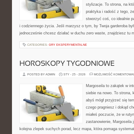
stylizacje. To strona, na któ
praktyka i radość z tego, 
stworzyć coś, co idealnie p
i codziennego życia. Jeśli marzysz o tym, by Twoja garderoba była
jednocześnie chcesz działać w duchu zero waste, znajdziesz tu
CATEGORIES:
GRY EKSPERYMENTALNE
HOROSKOPY TYGODNIOWE
POSTED BY ADMIN
STY - 25 - 2026
MOŻLIWOŚĆ KOMENTOWA
Margoseila to zakątek w in
siebie na nowo. To strona, 
abyś mógł przyjrzeć się tem
czego pragniesz i dokąd chc
miałeś poczucie, że w ruty
zastanowienie, Margoseila je
kolejna zlepek suchych porad, lecz mapa, która pomaga systema