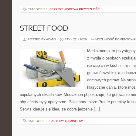
CATEGORIES:
BEZPRZEWODOWA PRZYSZŁOŚĆ
STREET FOOD
POSTED BY ADMIN
STY - 22 - 2026
MOŻLIWOŚĆ KOMENTOWA
Mediaknorr.pl to przystępny
z myślą o osobach szukaj
rozwiązań w kuchni. To miej
gotować szybko, a jednocze
domowych potraw. Na stroni
klasyczne dania, które mo
popularnych składników. Mediaknorr.pl pokazuje, że gotowanie ni
aby efekty były apetyczne. Polecamy także Proste przepisy kulin
Serwis kieruje się ideą, że dobre jedzenie […]
CATEGORIES:
LAPTOPY GAMINGOWE