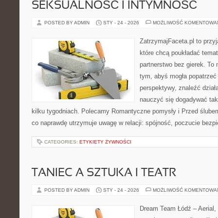
SEKSUALNOŚĆ I INTYMNOŚĆ
POSTED BY ADMIN
STY - 24 - 2026
MOŻLIWOŚĆ KOMENTOWA
ZatrzymajFaceta.pl to przyj
które chcą poukładać tema
partnerstwo bez gierek. To
tym, abyś mogła popatrzeć 
perspektywy, znaleźć dział
nauczyć się dogadywać tak,
kilku tygodniach. Polecamy Romantyczne pomysły i Przed ślubem
co naprawdę utrzymuje uwagę w relacji: spójność, poczucie bezp
CATEGORIES:
ETYKIETY ŻYWNOŚCI
TANIEC A SZTUKA I TEATR
POSTED BY ADMIN
STY - 24 - 2026
MOŻLIWOŚĆ KOMENTOWA
Dream Team Łódź – Aerial, 