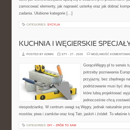
zamocować elementy, jak naprawić usterkę oraz jak dobrać komp
zadania. Ulubione kategorie […]
CATEGORIES:
SYCYLIA
KUCHNIA I WĘGIERSKIE SPECJAŁ
POSTED BY ADMIN
STY - 27 - 2026
MOŻLIWOŚĆ KOMENTOWA
GorąceWęgry.pl to serwis tu
potrzeby poznawania Euro
przyjazny, bez zbędnego na
podróżowanie musi być drog
które lubią projektować wyj
jednocześnie chcą zostawić
niespodziankę. W centrum uwagi są Węgry, jednak naturalnie przewi
mostów, piwa i zamków oraz kraj Tatr, jaskiń i źródeł. To właśnie 
CATEGORIES:
DIY – ZRÓB TO SAM