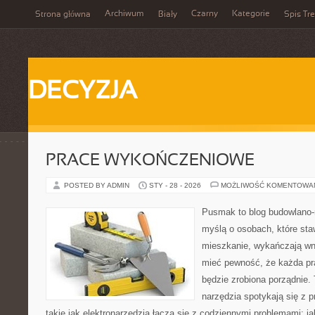
Archiwum
Czarny
Kategorie
Strona główna
Biały
Spis Tre
DECYZJA
PRACE WYKOŃCZENIOWE
POSTED BY ADMIN
STY - 28 - 2026
MOŻLIWOŚĆ KOMENTOWA
Pusmak to blog budowlano-
myślą o osobach, które sta
mieszkanie, wykańczają wnę
mieć pewność, że każda p
będzie zrobiona porządnie.
narzędzia spotykają się z 
takie jak elektronarzędzia łączą się z codziennymi problemami: j