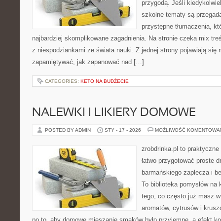
przygodą. Jeśli kiedykolwie
szkolne tematy są przegada
przystępne tłumaczenia, k
najbardziej skomplikowane zagadnienia. Na stronie czeka mix treś
z niespodziankami ze świata nauki. Z jednej strony pojawiają się m
zapamiętywać, jak zapanować nad […]
CATEGORIES:
KETO NA BUDŻECIE
NALEWKI I LIKIERY DOMOWE
POSTED BY ADMIN
STY - 17 - 2026
MOŻLIWOŚĆ KOMENTOWA
zrobdrinka.pl to praktyczne
łatwo przygotować proste d
barmańskiego zaplecza i b
To biblioteka pomysłów na k
tego, co często już masz w
aromatów, cytrusów i krusz
po to, aby domowe mieszanie smaków było przyjemne, a efekt ko