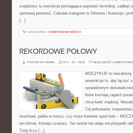
znajdziesz tu instrukcje pomagające poprawić technikię, zadbać
sportową pewność. Ciekawe kategorie to Siłownia i Kontuzje i prof
[…]
CATEGORIES:
KOMPENDIUM WIEDZY
REKORDOWE POŁOWY
POSTED BY ADMIN
STY - 24 - 2026
MOŻLIWOŚĆ KOMENTOWA
MOCZYKIJE to niezależny w
powstał po to, aby łączyć 
sprawdzonym doświadczenie
które kochają zapach poran
chcą łowić mądrzej. Niezale
Cię jerkowanie, karpiarstwo
muchowe, połów w morzu, czy może łowienie spod lodu – MOCZY
ten klimat, którego szukasz. Ten wortal nie udaje encyklopedii od
Tutaj liczy […]