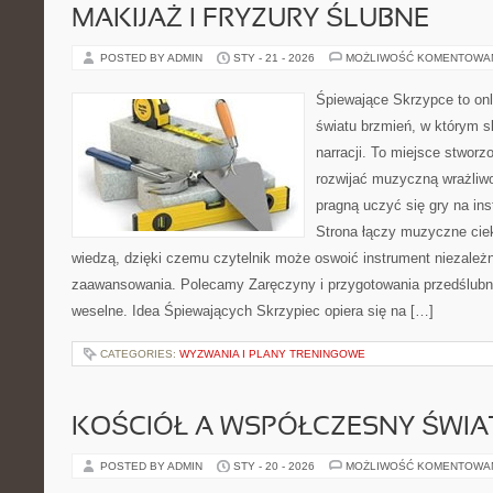
MAKIJAŻ I FRYZURY ŚLUBNE
POSTED BY ADMIN
STY - 21 - 2026
MOŻLIWOŚĆ KOMENTOWA
Śpiewające Skrzypce to on
światu brzmień, w którym s
narracji. To miejsce stworz
rozwijać muzyczną wrażliwo
pragną uczyć się gry na i
Strona łączy muzyczne cie
wiedzą, dzięki czemu czytelnik może oswoić instrument niezależ
zaawansowania. Polecamy Zaręczyny i przygotowania przedślubne
weselne. Idea Śpiewających Skrzypiec opiera się na […]
CATEGORIES:
WYZWANIA I PLANY TRENINGOWE
KOŚCIÓŁ A WSPÓŁCZESNY ŚWIA
POSTED BY ADMIN
STY - 20 - 2026
MOŻLIWOŚĆ KOMENTOWA