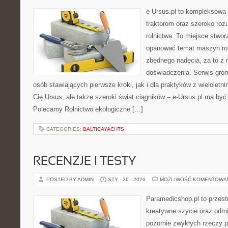
e-Ursus.pl to kompleksowa
traktorom oraz szeroko roz
rolnictwa. To miejsce stwor
opanować temat maszyn rol
zbędnego nadęcia, za to z 
doświadczenia. Serwis gro
osób stawiających pierwsze kroki, jak i dla praktyków z wieloletni
Cię Ursus, ale także szeroki świat ciągników – e-Ursus.pl ma by
Polecamy Rolnictwo ekologiczne […]
CATEGORIES:
BALTICAYACHTS
RECENZJE I TESTY
POSTED BY ADMIN
STY - 26 - 2026
MOŻLIWOŚĆ KOMENTOWA
Paramedicshop.pl to przest
kreatywne szycie oraz odmi
pozornie zwykłych rzeczy 