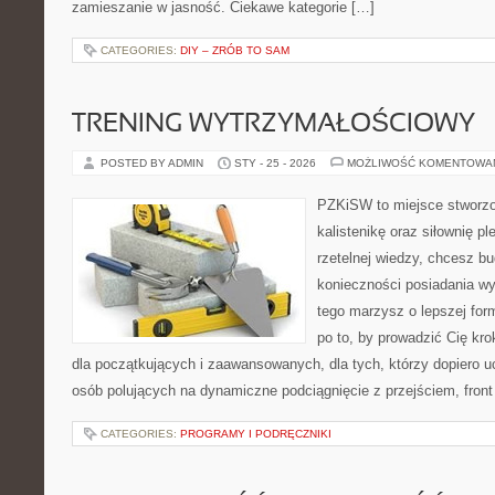
zamieszanie w jasność. Ciekawe kategorie […]
CATEGORIES:
DIY – ZRÓB TO SAM
TRENING WYTRZYMAŁOŚCIOWY
POSTED BY ADMIN
STY - 25 - 2026
MOŻLIWOŚĆ KOMENTOWA
PZKiSW to miejsce stworzo
kalistenikę oraz siłownię p
rzetelnej wiedzy, chcesz 
konieczności posiadania w
tego marzysz o lepszej form
po to, by prowadzić Cię kr
dla początkujących i zaawansowanych, dla tych, którzy dopiero uc
osób polujących na dynamiczne podciągnięcie z przejściem, front 
CATEGORIES:
PROGRAMY I PODRĘCZNIKI