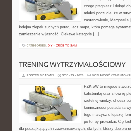
czego pragniesz i dokąd chc
miałeś poczucie, że w ruty
zastanowienie, Margoseila je
kolejna zlepek suchych porad, lecz mapa, która pomaga systema
zamieszanie w jasność. Ciekawe kategorie […]
CATEGORIES:
DIY – ZRÓB TO SAM
TRENING WYTRZYMAŁOŚCIOWY
POSTED BY ADMIN
STY - 25 - 2026
MOŻLIWOŚĆ KOMENTOWA
PZKiSW to miejsce stworzo
kalistenikę oraz siłownię p
rzetelnej wiedzy, chcesz 
konieczności posiadania w
tego marzysz o lepszej form
po to, by prowadzić Cię kr
dla początkujących i zaawansowanych, dla tych, którzy dopiero uc