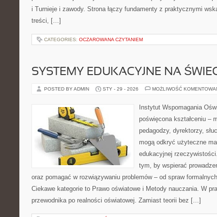
i Turnieje i zawody. Strona łączy fundamenty z praktycznymi ws
treści, […]
CATEGORIES:
OCZAROWANA CZYTANIEM
SYSTEMY EDUKACYJNE NA ŚWIEC
POSTED BY ADMIN
STY - 29 - 2026
MOŻLIWOŚĆ KOMENTOWA
Instytut Wspomagania Oświa
poświęcona kształceniu – m
pedagodzy, dyrektorzy, słu
mogą odkryć użyteczne mat
edukacyjnej rzeczywistości
tym, by wspierać prowadzen
oraz pomagać w rozwiązywaniu problemów – od spraw formalnyc
Ciekawe kategorie to Prawo oświatowe i Metody nauczania. W prak
przewodnika po realności oświatowej. Zamiast teorii bez […]