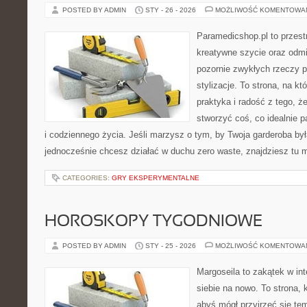
POSTED BY ADMIN
STY - 26 - 2026
MOŻLIWOŚĆ KOMENTOWA
Paramedicshop.pl to przest
kreatywne szycie oraz odmi
pozornie zwykłych rzeczy 
stylizacje. To strona, na któ
praktyka i radość z tego, 
stworzyć coś, co idealnie p
i codziennego życia. Jeśli marzysz o tym, by Twoja garderoba była
jednocześnie chcesz działać w duchu zero waste, znajdziesz tu
CATEGORIES:
GRY EKSPERYMENTALNE
HOROSKOPY TYGODNIOWE
POSTED BY ADMIN
STY - 25 - 2026
MOŻLIWOŚĆ KOMENTOWA
Margoseila to zakątek w in
siebie na nowo. To strona, 
abyś mógł przyjrzeć się tem