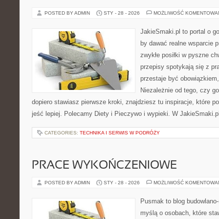
POSTED BY ADMIN
STY - 28 - 2026
MOŻLIWOŚĆ KOMENTOWA
JakieSmaki.pl to portal o g
by dawać realne wsparcie p
zwykłe posiłki w pyszne chw
przepisy spotykają się z pr
przestaje być obowiązkiem,
Niezależnie od tego, czy go
dopiero stawiasz pierwsze kroki, znajdziesz tu inspiracje, które p
jeść lepiej. Polecamy Diety i Pieczywo i wypieki. W JakieSmaki.p
CATEGORIES:
TECHNIKA I SERWIS W PODRÓŻY
PRACE WYKOŃCZENIOWE
POSTED BY ADMIN
STY - 28 - 2026
MOŻLIWOŚĆ KOMENTOWA
Pusmak to blog budowlano-
myślą o osobach, które sta