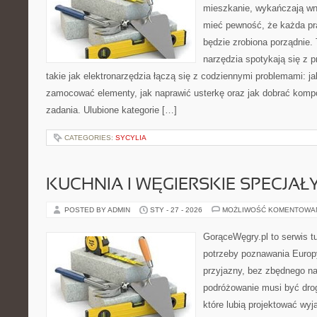
mieszkanie, wykańczają wnę
mieć pewność, że każda p
będzie zrobiona porządnie.
narzędzia spotykają się z 
takie jak elektronarzędzia łączą się z codziennymi problemami: j
zamocować elementy, jak naprawić usterkę oraz jak dobrać komp
zadania. Ulubione kategorie […]
CATEGORIES:
SYCYLIA
KUCHNIA I WĘGIERSKIE SPECJAŁ
POSTED BY ADMIN
STY - 27 - 2026
MOŻLIWOŚĆ KOMENTOWA
GorąceWęgry.pl to serwis tu
potrzeby poznawania Euro
przyjazny, bez zbędnego na
podróżowanie musi być drog
które lubią projektować wyj