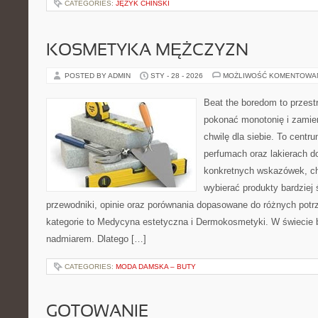
CATEGORIES:
JĘZYK CHIŃSKI
KOSMETYKA MĘŻCZYZN
POSTED BY ADMIN
STY - 28 - 2026
MOŻLIWOŚĆ KOMENTOWA
Beat the boredom to przest
pokonać monotonię i zamie
chwilę dla siebie. To centr
perfumach oraz lakierach d
konkretnych wskazówek, chc
wybierać produkty bardziej 
przewodniki, opinie oraz porównania dopasowane do różnych potr
kategorie to Medycyna estetyczna i Dermokosmetyki. W świecie 
nadmiarem. Dlatego […]
CATEGORIES:
MODA DAMSKA – BUTY
GOTOWANIE