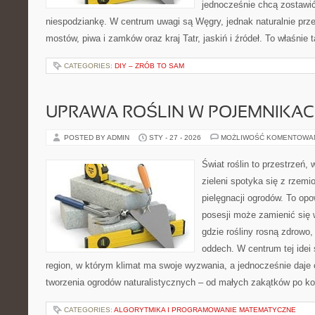
jednocześnie chcą zostawić
niespodziankę. W centrum uwagi są Węgry, jednak naturalnie przewi
mostów, piwa i zamków oraz kraj Tatr, jaskiń i źródeł. To właśnie 
CATEGORIES:
DIY – ZRÓB TO SAM
UPRAWA ROŚLIN W POJEMNIKA
POSTED BY ADMIN
STY - 27 - 2026
MOŻLIWOŚĆ KOMENTOWA
Świat roślin to przestrzeń, 
zieleni spotyka się z rzemi
pielęgnacji ogrodów. To opo
posesji może zamienić się 
gdzie rośliny rosną zdrowo,
oddech. W centrum tej idei s
region, w którym klimat ma swoje wyzwania, a jednocześnie daje
tworzenia ogrodów naturalistycznych – od małych zakątków po 
CATEGORIES:
ALGORYTMIKA I PROGRAMOWANIE MATEMATYCZNE