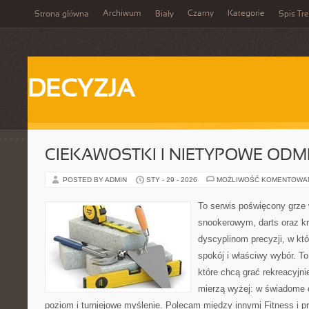
Archiwum
Czarny
Kategorie
Strona główna
Biały
Spis Tre
DECYZJA
CIEKAWOSTKI I NIETYPOWE ODM
POSTED BY ADMIN
STY - 29 - 2026
MOŻLIWOŚĆ KOMENTOWA
To serwis poświęcony grze 
snookerowym, darts oraz kr
dyscyplinom precyzji, w któ
spokój i właściwy wybór. To
które chcą grać rekreacyjnie
mierzą wyżej: w świadome 
poziom i turniejowe myślenie. Polecam między innymi Fitness i p