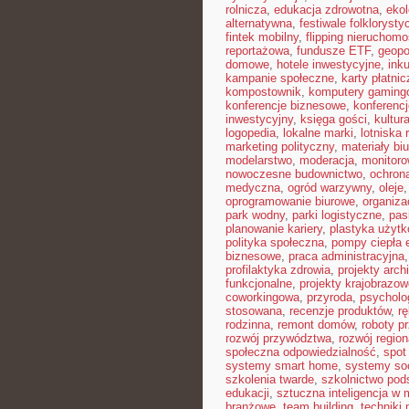
rolnicza
,
edukacja zdrowotna
,
eko
alternatywna
,
festiwale folkloryst
fintek mobilny
,
flipping nieruchomo
reportażowa
,
fundusze ETF
,
geopo
domowe
,
hotele inwestycyjne
,
ink
kampanie społeczne
,
karty płatnic
kompostownik
,
komputery gaming
konferencje biznesowe
,
konferenc
inwestycyjny
,
księga gości
,
kultur
logopedia
,
lokalne marki
,
lotniska 
marketing polityczny
,
materiały bi
modelarstwo
,
moderacja
,
monitoro
nowoczesne budownictwo
,
ochron
medyczna
,
ogród warzywny
,
oleje
oprogramowanie biurowe
,
organiz
park wodny
,
parki logistyczne
,
pas
planowanie kariery
,
plastyka użyt
polityka społeczna
,
pompy ciepła 
biznesowe
,
praca administracyjna
profilaktyka zdrowia
,
projekty arch
funkcjonalne
,
projekty krajobrazow
coworkingowa
,
przyroda
,
psycholog
stosowana
,
recenzje produktów
,
rę
rodzinna
,
remont domów
,
roboty p
rozwój przywództwa
,
rozwój region
społeczna odpowiedzialność
,
spot
systemy smart home
,
systemy so
szkolenia twarde
,
szkolnictwo po
edukacji
,
sztuczna inteligencja w
branżowe
,
team building
,
techniki 