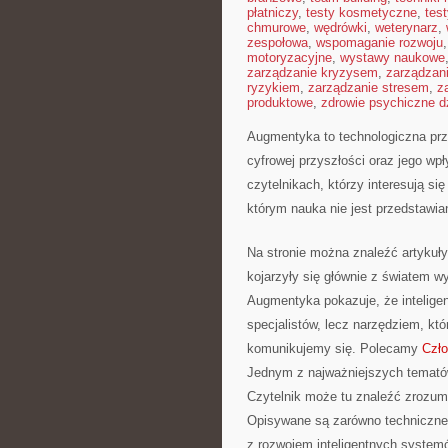
płatniczy
,
testy kosmetyczne
,
tes
chmurowe
,
wędrówki
,
weterynarz
,
zespołowa
,
wspomaganie rozwoju
motoryzacyjne
,
wystawy naukowe
zarządzanie kryzysem
,
zarządzan
ryzykiem
,
zarządzanie stresem
,
z
produktowe
,
zdrowie psychiczne d
Augmentyka to technologiczna prze
cyfrowej przyszłości oraz jego wp
czytelnikach, którzy interesują si
którym nauka nie jest przedstawian
Na stronie można znaleźć artykuł
kojarzyły się głównie z światem w
Augmentyka pokazuje, że inteligent
specjalistów, lecz narzędziem, kt
komunikujemy się. Polecamy
Czł
Jednym z najważniejszych tematów
Czytelnik może tu znaleźć zrozumia
Opisywane są zarówno techniczne m
z rozwojem inteligentnych systemó