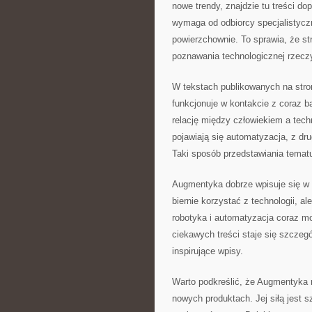
nowe trendy, znajdzie tu treści 
wymaga od odbiorcy specjalistyczn
powierzchownie. To sprawia, że s
poznawania technologicznej rzecz
W tekstach publikowanych na stron
funkcjonuje w kontakcie z coraz
relację między człowiekiem a techn
pojawiają się automatyzacja, z dru
Taki sposób przedstawiania temat
Augmentyka dobrze wpisuje się w p
biernie korzystać z technologii, a
robotyka i automatyzacja coraz mo
ciekawych treści staje się szczeg
inspirujące wpisy.
Warto podkreślić, że Augmentyka n
nowych produktach. Jej siłą jest sz