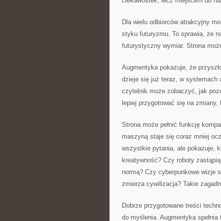
ciekawostek, lecz miejscem do n
Dla wielu odbiorców atrakcyjny mo
styku futuryzmu. To sprawia, że 
futurystyczny wymiar. Strona może
Augmentyka pokazuje, że przyszło
dzieje się już teraz, w systemach
czytelnik może zobaczyć, jak pozo
lepiej przygotować się na zmiany, 
Strona może pełnić funkcję kompa
maszyną staje się coraz mniej oc
wszystkie pytania, ale pokazuje, 
kreatywność? Czy roboty zastąpią
normą? Czy cyberpunkowe wizje są
zmierza cywilizacja? Takie zagadni
Dobrze przygotowane treści techno
do myślenia. Augmentyka spełnia t