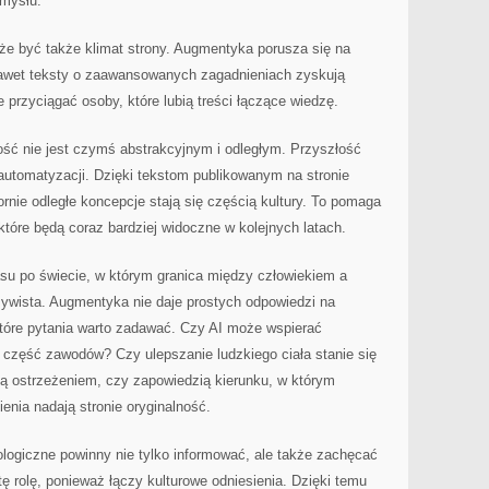
amysłu.
że być także klimat strony. Augmentyka porusza się na
nawet teksty o zaawansowanych zagadnieniach zyskują
 przyciągać osoby, które lubią treści łączące wiedzę.
ść nie jest czymś abstrakcyjnym i odległym. Przyszłość
 automatyzacji. Dzięki tekstom publikowanym na stronie
rnie odległe koncepcje stają się częścią kultury. To pomaga
które będą coraz bardziej widoczne w kolejnych latach.
su po świecie, w którym granica między człowiekiem a
zywista. Augmentyka nie daje prostych odpowiedzi na
które pytania warto zadawać. Czy AI może wspierać
 część zawodów? Czy ulepszanie ludzkiego ciała stanie się
 ostrzeżeniem, czy zapowiedzią kierunku, w którym
enia nadają stronie oryginalność.
logiczne powinny nie tylko informować, ale także zachęcać
ę rolę, ponieważ łączy kulturowe odniesienia. Dzięki temu