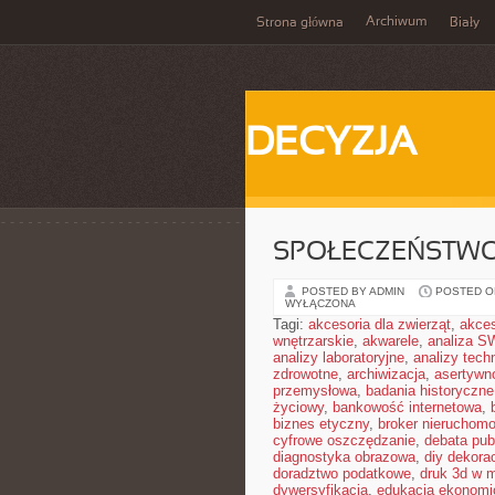
Archiwum
Strona główna
Biały
DECYZJA
SPOŁECZEŃSTWO
POSTED BY ADMIN
POSTED ON
WYŁĄCZONA
Tagi:
akcesoria dla zwierząt
,
akces
wnętrzarskie
,
akwarele
,
analiza S
analizy laboratoryjne
,
analizy tech
zdrowotne
,
archiwizacja
,
asertywn
przemysłowa
,
badania historyczne
życiowy
,
bankowość internetowa
,
biznes etyczny
,
broker nieruchomo
cyfrowe oszczędzanie
,
debata pub
diagnostyka obrazowa
,
diy dekora
doradztwo podatkowe
,
druk 3d w 
dywersyfikacja
,
edukacja ekonomi