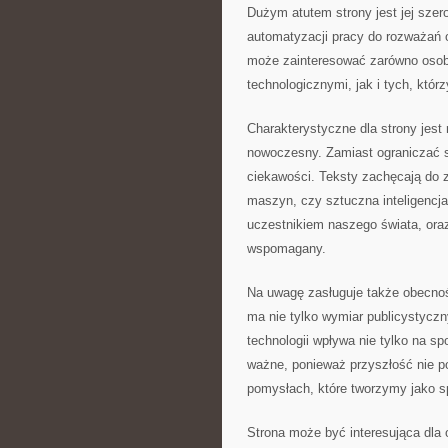
Dużym atutem strony jest jej szer
automatyzacji pracy do rozważań 
może zainteresować zarówno osoby
technologicznymi, jak i tych, któr
Charakterystyczne dla strony jest
nowoczesny. Zamiast ograniczać s
ciekawości. Teksty zachęcają do 
maszyn, czy sztuczna inteligencj
uczestnikiem naszego świata, oraz
wspomagany.
Na uwagę zasługuje także obecno
ma nie tylko wymiar publicystyczn
technologii wpływa nie tylko na spo
ważne, ponieważ przyszłość nie po
pomysłach, które tworzymy jako s
Strona może być interesująca dla 