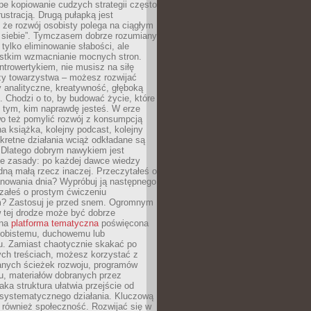
epe kopiowanie cudzych strategii często
rustracją. Drugą pułapką jest
 że rozwój osobisty polega na ciągłym
u siebie”. Tymczasem dobrze rozumiany
 tylko eliminowanie słabości, ale
stkim wzmacnianie mocnych stron.
introwertykiem, nie musisz na siłę
y towarzystwa – możesz rozwijać
y analityczne, kreatywność, głęboką
. Chodzi o to, by budować życie, które
z tym, kim naprawdę jesteś. W erze
wo też pomylić rozwój z konsumpcją
jna książka, kolejny podcast, kolejny
retne działania wciąż odkładane są
. Dlatego dobrym nawykiem jest
e zasady: po każdej dawce wiedzy
dną małą rzecz inaczej. Przeczytałeś o
anowania dnia? Wypróbuj ją następnego
załeś o prostym ćwiczeniu
 Zastosuj je przed snem. Ogromnym
 tej drodze może być dobrze
ana
platforma tematyczna
poświęcona
sobistemu, duchowemu lub
 Zamiast chaotycznie skakać po
ch treściach, możesz korzystać z
nych ścieżek rozwoju, programów
u, materiałów dobranych przez
aka struktura ułatwia przejście od
o systematycznego działania. Kluczową
 również społeczność. Rozwijać się w