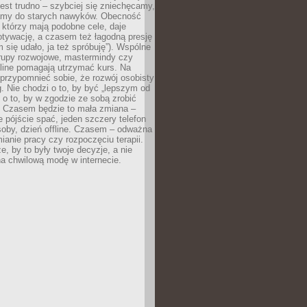
est trudno – szybciej się zniechęcamy,
camy do starych nawyków. Obecność
, którzy mają podobne cele, daje
tywację, a czasem też łagodną presję
m się udało, ja też spróbuję”). Wspólne
rupy rozwojowe, mastermindy czy
line pomagają utrzymać kurs. Na
przypomnieć sobie, że rozwój osobisty
g. Nie chodzi o to, by być „lepszym od
z o to, by w zgodzie ze sobą zrobić
k. Czasem będzie to mała zmiana –
 pójście spać, jeden szczery telefon
osoby, dzień offline. Czasem – odważna
ianie pracy czy rozpoczęciu terapii.
e, by to były twoje decyzje, a nie
a chwilową modę w internecie.