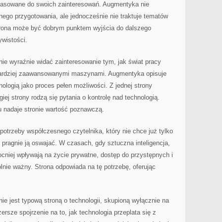
dopasowane do swoich zainteresowań. Augmentyka nie
ego przygotowania, ale jednocześnie nie traktuje tematów
trona może być dobrym punktem wyjścia do dalszego
ywistości.
ie wyraźnie widać zainteresowanie tym, jak świat pracy
 bardziej zaawansowanymi maszynami. Augmentyka opisuje
ologią jako proces pełen możliwości. Z jednej strony
giej strony rodzą się pytania o kontrolę nad technologią.
u nadaje stronie wartość poznawczą.
otrzeby współczesnego czytelnika, który nie chce już tylko
le pragnie ją oswajać. W czasach, gdy sztuczna inteligencja,
cniej wpływają na życie prywatne, dostęp do przystępnych i
ólnie ważny. Strona odpowiada na tę potrzebę, oferując
ie jest typową stroną o technologii, skupioną wyłącznie na
ersze spojrzenie na to, jak technologia przeplata się z