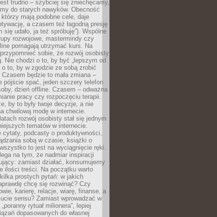
est trudno – szybciej się zniechęcamy,
camy do starych nawyków. Obecność
, którzy mają podobne cele, daje
tywację, a czasem też łagodną presję
m się udało, ja też spróbuję”). Wspólne
rupy rozwojowe, mastermindy czy
line pomagają utrzymać kurs. Na
przypomnieć sobie, że rozwój osobisty
g. Nie chodzi o to, by być „lepszym od
z o to, by w zgodzie ze sobą zrobić
k. Czasem będzie to mała zmiana –
 pójście spać, jeden szczery telefon
osoby, dzień offline. Czasem – odważna
ianie pracy czy rozpoczęciu terapii.
e, by to były twoje decyzje, a nie
a chwilową modę w internecie.
latach rozwój osobisty stał się jednym
niejszych tematów w internecie.
 cytaty, podcasty o produktywności,
ądzania sobą w czasie, książki o
szystko to jest na wyciągnięcie ręki.
ega na tym, że nadmiar inspiracji
żujący: zamiast działać, konsumujemy
 ilości treści. Na początku warto
kilka prostych pytań: w jakich
aprawdę chcę się rozwinąć? Czy
wie, karierę, relacje, wiarę, finanse, a
ucie sensu? Zamiast wprowadzać w
„poranny rytuał milionera”, lepiej
iązań dopasowanych do własnej