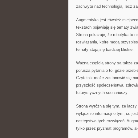
zachwytu nad technologią, lecz za
Augmentyka jest również miejsce
tekstach pojawiają się tematy zwi
Strona pokazuje, że robotyka to ni
rozwiązania, które mogą przyspies
tematy stają się bardziej bliskie.
Ważną częścią strony są także z
porusza pytania o to, gdzie prze
Czytelnik może zastanowić się na
przyszłość społeczeństwa, zdrowia,
futurystycznych scenariuszy.
Strona wyróżnia się tym, że łączy
wyłącznie informacji o tym, co jes
następstwa tych rozwiązań. Augme
tylko przez pryzmat programów, al