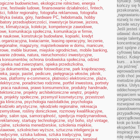
sytuacji. Śl
logiczne budownictwo
,
ekologiczne rolnictwo
,
energia
kończy się f
yczne
,
festiwale ludowe
,
finansowanie działalności
,
fintech
,
przekonanie,
ści
,
folklor regionalny
,
fotografia reklamowa
,
fotografia
„naprawiani
lityka świata
,
góry
,
hardware PC
,
hebdomada
,
hobby
rozwój to nie
ubatory przedsiębiorczości
,
inwestycje biurowe
,
jeziora
,
przede wszy
ze
,
klimatyzacja
,
kolekcje
,
kompetencje zawodowe
,
Jeśli jesteś 
owe
,
komunikacja społeczna
,
komunikacja w firmie
,
udawać dusz
je naukowe
,
konstrukcje budowlane
,
kopiarki
,
kredyt
swoje talent
a organizacyjna
,
kwiaciarnie
,
leasing operacyjny
,
leczenie
,
koncentrację
regionalne
,
magazyny
,
majsterkowanie w domu
,
manicure
,
jest spójne 
urowe
,
meble biurowe
,
miejskie ogrodnictwo
,
mobile banking
,
cyfrowej łat
wanie zdrowia
,
natura
,
nieruchomości inwestycyjne
,
treści. Kole
a konsumentów
,
ochrona środowiska społeczna
,
odzież
kurs… a konk
,
opieka nad zwierzętami
,
opieka przedszkolna
,
„na później”
acja dokumentów
,
panele fotowoltaiczne
,
park krajobrazowy
,
wprowadzeni
ieka
,
pasje
,
pastel
,
pedicure
,
pielęgnacja włosów
,
piknik
,
zrób choć je
kowa
,
platformy e-commerce
,
płatności elektroniczne
,
plaże
,
metodzie pl
elektryczne
,
poradnictwo rodzinne
,
portfel inwestora
,
portrety
ranka. Usłys
,
praca naukowa
,
prawo konsumenckie
,
produkty handmade
,
oddechowym?
itektoniczne
,
projekty architektoniczne wnętrz
,
projekty
wsparciem w
e
,
projekty społeczne
,
przemysł kosmetyczny
,
przestrzeń
zorganizow
ia kliniczna
,
psychologia nastolatków
,
psychologia
rozwojowi o
kodzieło artystyczne
,
rękodzieło regionalne
,
rekreacja
zawodowemu.
rzemysłowe
,
rośliny doniczkowe
,
rozmowy kwalifikacyjne
,
przypadkowy
alny
,
salon spa
,
samorządność
,
spedycja międzynarodowa
,
uporządkowa
 reklamowy
,
startupy technologiczne
,
styl boho
,
styl vintage
,
krok po krok
cjalne
,
szkolenia menedżerskie
,
szkolenia miękkie
,
ekspertów. T
dstawowe
,
szkolnictwo wyższe
,
sztuczna inteligencja w
inspiracji d
 medycynie
,
sztuka ludowa
,
sztuka tradycyjna
,
targi
rolę odgrywa
malarskie
,
telemedycyna
,
terapia poznawcza
,
terminal