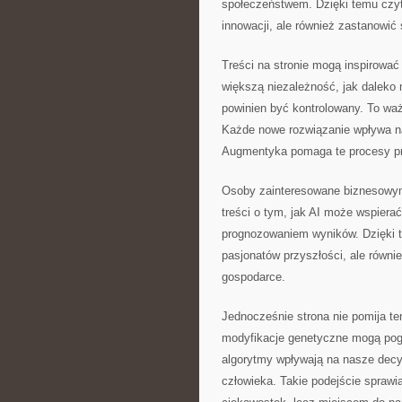
społeczeństwem. Dzięki temu czyte
innowacji, ale również zastanowić 
Treści na stronie mogą inspirowa
większą niezależność, jak daleko
powinien być kontrolowany. To waż
Każde nowe rozwiązanie wpływa na 
Augmentyka pomaga te procesy p
Osoby zainteresowane biznesowym
treści o tym, jak AI może wspiera
prognozowaniem wyników. Dzięki 
pasjonatów przyszłości, ale równie
gospodarce.
Jednocześnie strona nie pomija te
modyfikacje genetyczne mogą pogł
algorytmy wpływają na nasze decyz
człowieka. Takie podejście sprawi