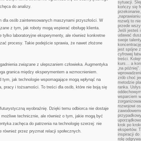
sytuacji. Śl
chęca do analizy.
kończy się f
przekonanie,
„naprawiani
m dla osób zainteresowanych maszynami przyszłości. W
rozwój to nie
przede wszy
ązane z tym, jak roboty mogą wspierać obsługę klienta.
Jeśli jesteś 
udawać dusz
e tylko laboratoryjne eksperymenty, ale również konkretne
swoje talent
zać procesy. Takie podejście sprawia, że nawet złożone
koncentrację
jest spójne 
cyfrowej łat
treści. Kole
kurs… a konk
agadnienia związane z ulepszaniem człowieka. Augmentyka
„na później”
biega granica między eksperymentem a wzmocnieniem.
wprowadzeni
zrób choć je
d tym, jak technologie wspomagające mogą wpłynąć na
metodzie pl
 pracy i tożsamości. To treści dla osób, które nie boją się
ranka. Usłys
oddechowym?
wsparciem w
zorganizow
rozwojowi o
 futurystyczną wyobraźnię. Dzięki temu odbiorca nie dostaje
zawodowemu.
przypadkowy
t możliwe technicznie, ale również o tym, jakie mogą być
uporządkowa
ntyka zachęca do patrzenia na technologię szerzej: nie
krok po krok
ekspertów. T
e również przez pryzmat relacji społecznych.
inspiracji d
rolę odgrywa