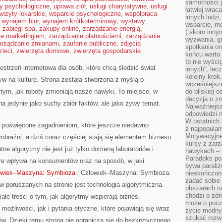
samotności j
ty psychologiczne
,
uprawa ziół
,
usługi charytatywne
,
usługi
łatwiej wra
wizyty lekarskie
,
wsparcie psychologiczne
,
współpraca
innych ludzi
,
wynajem biur
,
wynajem krótkoterminowy
,
wystawy
wsparcie, mo
,
zabiegi spa
,
zakupy online
,
zarządzanie energią
,
(„skoro inny
ie marketingiem
,
zarządzanie płatnościami
,
zarządzanie
wyzwania, g
arządzanie zmianami
,
zaufanie publiczne
,
zdjęcia
spotkania on
zieci
,
zwierzęta domowe
,
zwierzęta gospodarskie
końcu warto 
to nie wyści
strzeń internetowa dla osób, które chcą śledzić świat
innych”, lec
kolejny kro
ływ na kulturę. Strona została stworzona z myślą o
wcześniejsze
ę tym, jak roboty zmieniają nasze nawyki. To miejsce, w
do bliskiej 
decyzja o zm
a jedynie jako suchy zbiór faktów, ale jako żywy temat.
Najważniejsz
odpowiedzi n
W ostatnich 
y poświęcone zagadnieniom, które jeszcze niedawno
z najpopular
Motywacyjne
yobraźni, a dziś coraz częściej stają się elementem biznesu.
kursy z zarz
ne algorytmy nie jest już tylko domeną laboratoriów i
nawykach – w
Paradoks pol
óre wpływa na konsumentów oraz na sposób, w jaki
bywa parali
owiek–Maszyna: Symbioza
i Człowiek–Maszyna: Symbioza.
nieskończone
zadać sobie 
 poruszanych na stronie jest technologia algorytmiczna.
obszarach n
chodzi o zdro
łe treści o tym, jak algorytmy wspierają biznes.
może o pocz
ożliwości, jak i pytania etyczne, które pojawiają się wraz
życie modny 
szukać rozw
w. Dzięki temu strona nie ogranicza się do bezkrytycznego