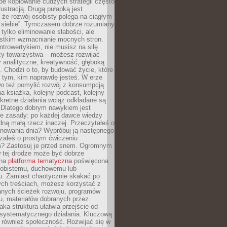
epe kopiowanie cudzych strategii często
rustracją. Drugą pułapką jest
 że rozwój osobisty polega na ciągłym
u siebie”. Tymczasem dobrze rozumiany
 tylko eliminowanie słabości, ale
stkim wzmacnianie mocnych stron.
introwertykiem, nie musisz na siłę
y towarzystwa – możesz rozwijać
y analityczne, kreatywność, głęboką
. Chodzi o to, by budować życie, które
z tym, kim naprawdę jesteś. W erze
wo też pomylić rozwój z konsumpcją
jna książka, kolejny podcast, kolejny
retne działania wciąż odkładane są
. Dlatego dobrym nawykiem jest
e zasady: po każdej dawce wiedzy
dną małą rzecz inaczej. Przeczytałeś o
anowania dnia? Wypróbuj ją następnego
załeś o prostym ćwiczeniu
 Zastosuj je przed snem. Ogromnym
 tej drodze może być dobrze
ana
platforma tematyczna
poświęcona
sobistemu, duchowemu lub
 Zamiast chaotycznie skakać po
ch treściach, możesz korzystać z
nych ścieżek rozwoju, programów
u, materiałów dobranych przez
aka struktura ułatwia przejście od
o systematycznego działania. Kluczową
 również społeczność. Rozwijać się w