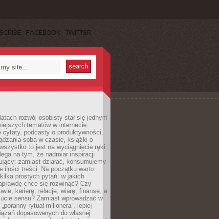
SCRIBE
FACEBOOK
TWITTER
latach rozwój osobisty stał się jednym
niejszych tematów w internecie.
 cytaty, podcasty o produktywności,
ądzania sobą w czasie, książki o
szystko to jest na wyciągnięcie ręki.
ega na tym, że nadmiar inspiracji
żujący: zamiast działać, konsumujemy
 ilości treści. Na początku warto
kilka prostych pytań: w jakich
aprawdę chcę się rozwinąć? Czy
wie, karierę, relacje, wiarę, finanse, a
ucie sensu? Zamiast wprowadzać w
„poranny rytuał milionera”, lepiej
iązań dopasowanych do własnej