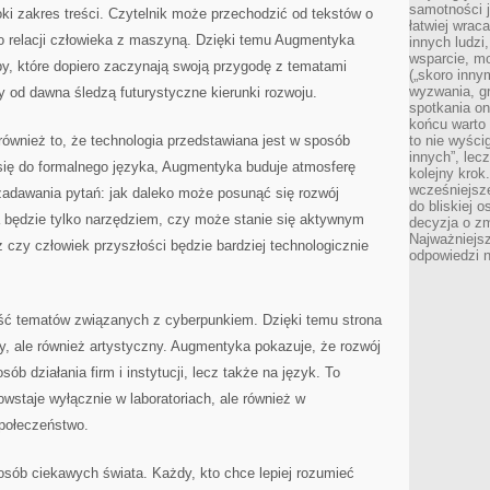
samotności j
oki zakres treści. Czytelnik może przechodzić od tekstów o
łatwiej wra
o relacji człowieka z maszyną. Dzięki temu Augmentyka
innych ludzi
wsparcie, mo
, które dopiero zaczynają swoją przygodę z tematami
(„skoro inny
wyzwania, g
zy od dawna śledzą futurystyczne kierunki rozwoju.
spotkania on
końcu warto 
 również to, że technologia przedstawiana jest w sposób
to nie wyści
innych”, lec
ię do formalnego języka, Augmentyka buduje atmosferę
kolejny kro
wcześniejsze
zadawania pytań: jak daleko może posunąć się rozwój
do bliskiej 
a będzie tylko narzędziem, czy może stanie się aktywnym
decyzja o zm
Najważniejsz
 czy człowiek przyszłości będzie bardziej technologicznie
odpowiedzi n
ść tematów związanych z cyberpunkiem. Dzięki temu strona
y, ale również artystyczny. Augmentyka pokazuje, że rozwój
sób działania firm i instytucji, lecz także na język. To
wstaje wyłącznie w laboratoriach, ale również w
połeczeństwo.
osób ciekawych świata. Każdy, kto chce lepiej rozumieć