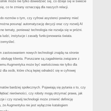
lnik może nie tylko dowiedzieć się, co dzieje się w świecie
się, co te zmiany oznaczają dla naszych relacji.
ć do rozmów o tym, czy cyfrowi asystenci powinny mieć
 można posunąć automatyzację decyzji oraz czy rozwój AI
ne tematy, ponieważ technologia nie rozwija się w próżni.
ludzi, instytucje i zasady funkcjonowania świata.
rzemyśleć.
 zastosowaniem nowych technologii znajdą na stronie
ć obsługę klienta. Poruszane są zagadnienia związane z
temu Augmentyka może być wartościowa nie tylko dla
ż dla osób, które chcą lepiej odnaleźć się w cyfrowej
matów bardziej społecznych. Pojawiają się pytania o to, czy
ębiać nierówności, czy roboty mogą otrzymać prawa, jak
je i czy rozwój technologii może zmienić definicję
a, że Augmentyka nie jest wyłącznie katalogiem