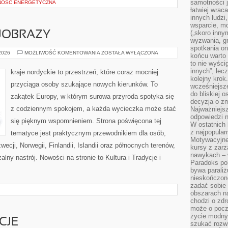
samotności j
NOŚĆ ENERGETYCZNA
łatwiej wra
innych ludzi
wsparcie, mo
(„skoro inny
JOBRAZY
wyzwania, g
spotkania on
PRZYRODA
 2026
MOŻLIWOŚĆ KOMENTOWANIA
ZOSTAŁA WYŁĄCZONA
końcu warto 
I
to nie wyści
KRAJOBRAZY
innych”, lec
kraje nordyckie to przestrzeń, które coraz mocniej
kolejny kro
przyciąga osoby szukające nowych kierunków. To
wcześniejsze
do bliskiej 
zakątek Europy, w którym surowa przyroda spotyka się
decyzja o zm
z codziennym spokojem, a każda wycieczka może stać
Najważniejsz
odpowiedzi n
się pięknym wspomnieniem. Strona poświęcona tej
W ostatnich 
z najpopular
tematyce jest praktycznym przewodnikiem dla osób,
Motywacyjne
ecji, Norwegii, Finlandii, Islandii oraz północnych terenów,
kursy z zarz
nawykach – w
alny nastrój. Nowości na stronie to Kultura i Tradycje i
Paradoks pol
bywa parali
nieskończone
zadać sobie 
obszarach n
chodzi o zdro
może o pocz
życie modny 
CJE
szukać rozw