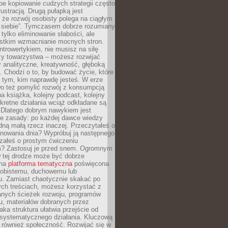
epe kopiowanie cudzych strategii często
rustracją. Drugą pułapką jest
 że rozwój osobisty polega na ciągłym
u siebie”. Tymczasem dobrze rozumiany
 tylko eliminowanie słabości, ale
stkim wzmacnianie mocnych stron.
introwertykiem, nie musisz na siłę
y towarzystwa – możesz rozwijać
y analityczne, kreatywność, głęboką
. Chodzi o to, by budować życie, które
z tym, kim naprawdę jesteś. W erze
wo też pomylić rozwój z konsumpcją
jna książka, kolejny podcast, kolejny
retne działania wciąż odkładane są
. Dlatego dobrym nawykiem jest
e zasady: po każdej dawce wiedzy
dną małą rzecz inaczej. Przeczytałeś o
anowania dnia? Wypróbuj ją następnego
załeś o prostym ćwiczeniu
 Zastosuj je przed snem. Ogromnym
 tej drodze może być dobrze
ana
platforma tematyczna
poświęcona
sobistemu, duchowemu lub
 Zamiast chaotycznie skakać po
ch treściach, możesz korzystać z
nych ścieżek rozwoju, programów
u, materiałów dobranych przez
aka struktura ułatwia przejście od
o systematycznego działania. Kluczową
 również społeczność. Rozwijać się w