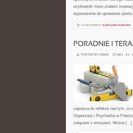
użytkownik może znaleźć inspira
wyposażenia do uprawiania sportu
CATEGORIES:
KARCZMAJANDURA
PORADNIE I TERA
POSTED BY ADMIN
MAJ - 23 -
zaprasza do refleksji nad tym, co
Organizacji i Psychiatria w Prakt
związane z emocjami. Można […]