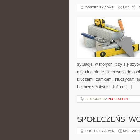
POSTED BY ADMIN
MAJ - 21 -
sytuacje, w których liczy się szy
czytelną ofertę skierowaną do os
kluczami, zamkami, kluczykami 
bezpieczeństwem. Już na […]
CATEGORIES:
PRO-EXPERT
SPOŁECZEŃSTWO
POSTED BY ADMIN
MAJ - 20 -