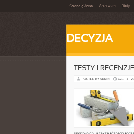
Archiwum
Strona główna
Biały
DECYZJA
TESTY I RECENZ
POSTED BY ADMIN
CZE - 1 - 2
sportowych, a także różnego rodzaj