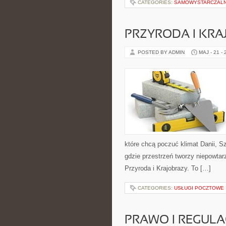
CATEGORIES:
SAMOWYSTARCZAL
PRZYRODA I KRA
POSTED BY ADMIN
MAJ - 21 -
które chcą poczuć klimat Danii, Szw
gdzie przestrzeń tworzy niepowtarz
Przyroda i Krajobrazy. To […]
CATEGORIES:
USŁUGI POCZTOWE
PRAWO I REGULA