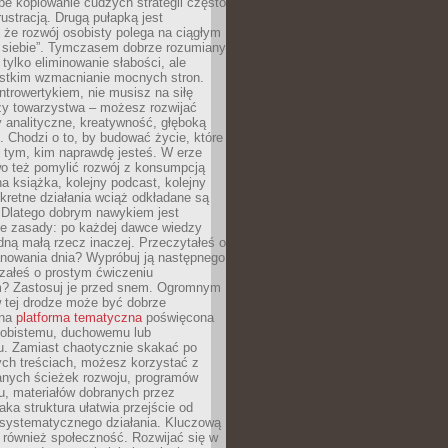
epe kopiowanie cudzych strategii często
rustracją. Drugą pułapką jest
 że rozwój osobisty polega na ciągłym
u siebie”. Tymczasem dobrze rozumiany
 tylko eliminowanie słabości, ale
stkim wzmacnianie mocnych stron.
introwertykiem, nie musisz na siłę
y towarzystwa – możesz rozwijać
y analityczne, kreatywność, głęboką
. Chodzi o to, by budować życie, które
z tym, kim naprawdę jesteś. W erze
wo też pomylić rozwój z konsumpcją
jna książka, kolejny podcast, kolejny
retne działania wciąż odkładane są
. Dlatego dobrym nawykiem jest
e zasady: po każdej dawce wiedzy
dną małą rzecz inaczej. Przeczytałeś o
anowania dnia? Wypróbuj ją następnego
załeś o prostym ćwiczeniu
 Zastosuj je przed snem. Ogromnym
 tej drodze może być dobrze
ana
platforma tematyczna
poświęcona
sobistemu, duchowemu lub
 Zamiast chaotycznie skakać po
ch treściach, możesz korzystać z
nych ścieżek rozwoju, programów
u, materiałów dobranych przez
aka struktura ułatwia przejście od
o systematycznego działania. Kluczową
 również społeczność. Rozwijać się w