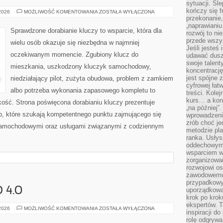
sytuacji. Śl
kończy się f
PRAWO
 2026
MOŻLIWOŚĆ KOMENTOWANIA
ZOSTAŁA WYŁĄCZONA
I
przekonanie,
REGULACJE
„naprawiani
Sprawdzone dorabianie kluczy to wsparcie, która dla
rozwój to nie
przede wszy
wielu osób okazuje się niezbędna w najmniej
Jeśli jesteś 
oczekiwanym momencie. Zgubiony klucz do
udawać dusz
swoje talent
mieszkania, uszkodzony kluczyk samochodowy,
koncentrację
jest spójne 
niedziałający pilot, zużyta obudowa, problem z zamkiem
cyfrowej łat
albo potrzeba wykonania zapasowego kompletu to
treści. Kole
kurs… a konk
bkość. Strona poświęcona dorabianiu kluczy prezentuje
„na później”
ób, które szukają kompetentnego punktu zajmującego się
wprowadzeni
zrób choć je
samochodowymi oraz usługami związanymi z codziennym
metodzie pl
ranka. Usłys
oddechowym?
wsparciem w
zorganizow
rozwojowi o
zawodowemu.
przypadkowy
 4.0
uporządkowa
krok po krok
ekspertów. T
SPOŁECZEŃSTWO
 2026
MOŻLIWOŚĆ KOMENTOWANIA
ZOSTAŁA WYŁĄCZONA
inspiracji d
4.0
rolę odgrywa