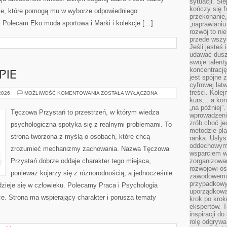
sytuacji. Śl
kończy się f
cje, które pomogą mu w wyborze odpowiedniego
przekonanie,
. Polecam Eko moda sportowa i Marki i kolekcje […]
„naprawiani
rozwój to nie
przede wszy
Jeśli jesteś 
udawać dusz
swoje talent
koncentrację
PIE
jest spójne 
cyfrowej łat
treści. Kole
PORADNIE
 2026
MOŻLIWOŚĆ KOMENTOWANIA
ZOSTAŁA WYŁĄCZONA
I
kurs… a konk
TERAPIE
„na później”
Tęczowa Przystań to przestrzeń, w którym wiedza
wprowadzeni
zrób choć je
psychologiczna spotyka się z realnymi problemami. To
metodzie pl
strona tworzona z myślą o osobach, które chcą
ranka. Usłys
oddechowym?
zrozumieć mechanizmy zachowania. Nazwa Tęczowa
wsparciem w
Przystań dobrze oddaje charakter tego miejsca,
zorganizow
rozwojowi o
ponieważ kojarzy się z różnorodnością, a jednocześnie
zawodowemu.
przypadkowy
 dzieje się w człowieku. Polecamy Praca i Psychologia
uporządkowa
yce. Strona ma wspierający charakter i porusza tematy
krok po krok
ekspertów. T
inspiracji d
rolę odgrywa