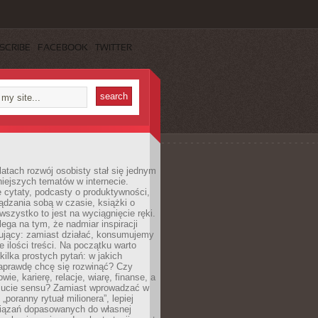
SCRIBE
FACEBOOK
TWITTER
latach rozwój osobisty stał się jednym
niejszych tematów w internecie.
 cytaty, podcasty o produktywności,
ądzania sobą w czasie, książki o
szystko to jest na wyciągnięcie ręki.
ega na tym, że nadmiar inspiracji
żujący: zamiast działać, konsumujemy
 ilości treści. Na początku warto
kilka prostych pytań: w jakich
aprawdę chcę się rozwinąć? Czy
wie, karierę, relacje, wiarę, finanse, a
ucie sensu? Zamiast wprowadzać w
„poranny rytuał milionera”, lepiej
iązań dopasowanych do własnej