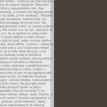
est trudno – szybciej się zniechęcamy,
camy do starych nawyków. Obecność
, którzy mają podobne cele, daje
tywację, a czasem też łagodną presję
m się udało, ja też spróbuję”). Wspólne
rupy rozwojowe, mastermindy czy
line pomagają utrzymać kurs. Na
przypomnieć sobie, że rozwój osobisty
g. Nie chodzi o to, by być „lepszym od
z o to, by w zgodzie ze sobą zrobić
k. Czasem będzie to mała zmiana –
 pójście spać, jeden szczery telefon
osoby, dzień offline. Czasem – odważna
ianie pracy czy rozpoczęciu terapii.
e, by to były twoje decyzje, a nie
a chwilową modę w internecie.
latach rozwój osobisty stał się jednym
niejszych tematów w internecie.
 cytaty, podcasty o produktywności,
ądzania sobą w czasie, książki o
szystko to jest na wyciągnięcie ręki.
ega na tym, że nadmiar inspiracji
żujący: zamiast działać, konsumujemy
 ilości treści. Na początku warto
kilka prostych pytań: w jakich
aprawdę chcę się rozwinąć? Czy
wie, karierę, relacje, wiarę, finanse, a
ucie sensu? Zamiast wprowadzać w
„poranny rytuał milionera”, lepiej
iązań dopasowanych do własnej