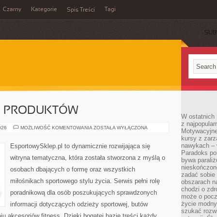
Czarny
Kategorie
Tagi
Spis Treści
SUB
JE PRODUKTÓW
W ostatnich 
z najpopular
TESTY
026
MOŻLIWOŚĆ KOMENTOWANIA
ZOSTAŁA WYŁĄCZONA
Motywacyjne
I
kursy z zarz
RECENZJE
PRODUKTÓW
nawykach – w
EsportowySklep.pl to dynamicznie rozwijająca się
Paradoks pol
witryna tematyczna, która została stworzona z myślą o
bywa parali
nieskończone
osobach dbających o formę oraz wszystkich
zadać sobie 
miłośnikach sportowego stylu życia. Serwis pełni rolę
obszarach n
chodzi o zdro
poradnikową dla osób poszukujących sprawdzonych
może o pocz
życie modny 
informacji dotyczących odzieży sportowej, butów
szukać rozw
u akcesoriów fitness. Dzięki bogatej bazie treści każdy