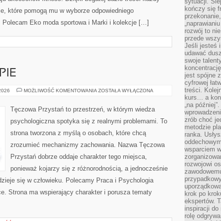
sytuacji. Śl
kończy się f
cje, które pomogą mu w wyborze odpowiedniego
przekonanie,
. Polecam Eko moda sportowa i Marki i kolekcje […]
„naprawiani
rozwój to nie
przede wszy
Jeśli jesteś 
udawać dusz
swoje talent
koncentrację
PIE
jest spójne 
cyfrowej łat
treści. Kole
PORADNIE
 2026
MOŻLIWOŚĆ KOMENTOWANIA
ZOSTAŁA WYŁĄCZONA
I
kurs… a konk
TERAPIE
„na później”
Tęczowa Przystań to przestrzeń, w którym wiedza
wprowadzeni
zrób choć je
psychologiczna spotyka się z realnymi problemami. To
metodzie pl
strona tworzona z myślą o osobach, które chcą
ranka. Usłys
oddechowym?
zrozumieć mechanizmy zachowania. Nazwa Tęczowa
wsparciem w
Przystań dobrze oddaje charakter tego miejsca,
zorganizow
rozwojowi o
ponieważ kojarzy się z różnorodnością, a jednocześnie
zawodowemu.
przypadkowy
 dzieje się w człowieku. Polecamy Praca i Psychologia
uporządkowa
yce. Strona ma wspierający charakter i porusza tematy
krok po krok
ekspertów. T
inspiracji d
rolę odgrywa