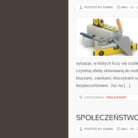
POSTED BY ADMIN
MAJ - 21 -
sytuacje, w których liczy się szy
czytelną ofertę skierowaną do os
kluczami, zamkami, kluczykami 
bezpieczeństwem. Już na […]
CATEGORIES:
PRO-EXPERT
SPOŁECZEŃSTWO
POSTED BY ADMIN
MAJ - 20 -