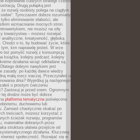
epe kopiowanie cudzych strategii często
rustracją. Drugą pułapką jest
 że rozwój osobisty polega na ciągłym
u siebie”. Tymczasem dobrze rozumiany
 tylko eliminowanie słabości, ale
stkim wzmacnianie mocnych stron.
introwertykiem, nie musisz na siłę
y towarzystwa – możesz rozwijać
y analityczne, kreatywność, głęboką
. Chodzi o to, by budować życie, które
z tym, kim naprawdę jesteś. W erze
wo też pomylić rozwój z konsumpcją
jna książka, kolejny podcast, kolejny
retne działania wciąż odkładane są
. Dlatego dobrym nawykiem jest
e zasady: po każdej dawce wiedzy
dną małą rzecz inaczej. Przeczytałeś o
anowania dnia? Wypróbuj ją następnego
załeś o prostym ćwiczeniu
 Zastosuj je przed snem. Ogromnym
 tej drodze może być dobrze
ana
platforma tematyczna
poświęcona
sobistemu, duchowemu lub
 Zamiast chaotycznie skakać po
ch treściach, możesz korzystać z
nych ścieżek rozwoju, programów
u, materiałów dobranych przez
aka struktura ułatwia przejście od
o systematycznego działania. Kluczową
 również społeczność. Rozwijać się w