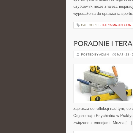
użytkownik może znaleźć inspira
wyposażenia do uprawiania sportu
CATEGORIES:
KARCZMAJANDURA
PORADNIE I TERA
POSTED BY ADMIN
MAJ - 23 -
zaprasza do refleksji nad tym, co
Organizacji i Psychiatria w Prakt
związane z emocjami. Można […]