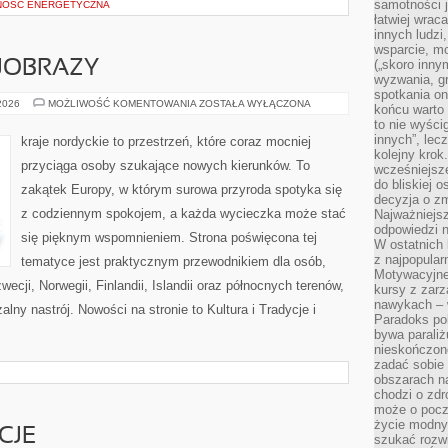
samotności j
NOŚĆ ENERGETYCZNA
łatwiej wra
innych ludzi
wsparcie, mo
(„skoro inny
JOBRAZY
wyzwania, g
spotkania on
PRZYRODA
 2026
MOŻLIWOŚĆ KOMENTOWANIA
ZOSTAŁA WYŁĄCZONA
końcu warto 
I
to nie wyści
KRAJOBRAZY
innych”, lec
kraje nordyckie to przestrzeń, które coraz mocniej
kolejny kro
przyciąga osoby szukające nowych kierunków. To
wcześniejsze
do bliskiej 
zakątek Europy, w którym surowa przyroda spotyka się
decyzja o zm
z codziennym spokojem, a każda wycieczka może stać
Najważniejsz
odpowiedzi n
się pięknym wspomnieniem. Strona poświęcona tej
W ostatnich 
z najpopular
tematyce jest praktycznym przewodnikiem dla osób,
Motywacyjne
ecji, Norwegii, Finlandii, Islandii oraz północnych terenów,
kursy z zarz
nawykach – w
alny nastrój. Nowości na stronie to Kultura i Tradycje i
Paradoks pol
bywa parali
nieskończone
zadać sobie 
obszarach n
chodzi o zdro
może o pocz
życie modny 
CJE
szukać rozw