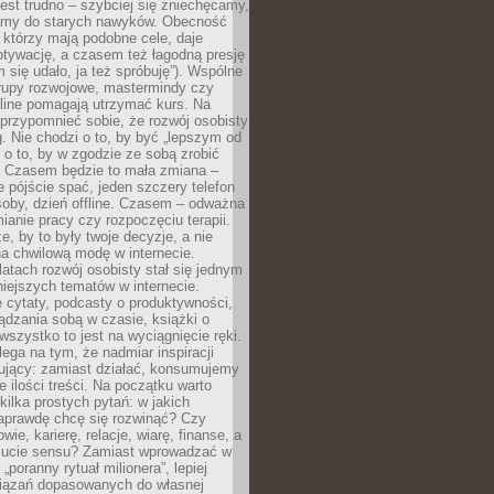
est trudno – szybciej się zniechęcamy,
camy do starych nawyków. Obecność
, którzy mają podobne cele, daje
tywację, a czasem też łagodną presję
m się udało, ja też spróbuję”). Wspólne
rupy rozwojowe, mastermindy czy
line pomagają utrzymać kurs. Na
przypomnieć sobie, że rozwój osobisty
g. Nie chodzi o to, by być „lepszym od
z o to, by w zgodzie ze sobą zrobić
k. Czasem będzie to mała zmiana –
 pójście spać, jeden szczery telefon
osoby, dzień offline. Czasem – odważna
ianie pracy czy rozpoczęciu terapii.
e, by to były twoje decyzje, a nie
a chwilową modę w internecie.
latach rozwój osobisty stał się jednym
niejszych tematów w internecie.
 cytaty, podcasty o produktywności,
ądzania sobą w czasie, książki o
szystko to jest na wyciągnięcie ręki.
ega na tym, że nadmiar inspiracji
żujący: zamiast działać, konsumujemy
 ilości treści. Na początku warto
kilka prostych pytań: w jakich
aprawdę chcę się rozwinąć? Czy
wie, karierę, relacje, wiarę, finanse, a
ucie sensu? Zamiast wprowadzać w
„poranny rytuał milionera”, lepiej
iązań dopasowanych do własnej