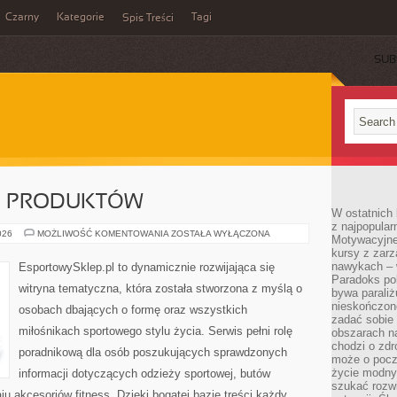
Czarny
Kategorie
Tagi
Spis Treści
SUB
JE PRODUKTÓW
W ostatnich 
z najpopular
TESTY
026
MOŻLIWOŚĆ KOMENTOWANIA
ZOSTAŁA WYŁĄCZONA
Motywacyjne
I
kursy z zarz
RECENZJE
PRODUKTÓW
nawykach – w
EsportowySklep.pl to dynamicznie rozwijająca się
Paradoks pol
witryna tematyczna, która została stworzona z myślą o
bywa parali
nieskończone
osobach dbających o formę oraz wszystkich
zadać sobie 
miłośnikach sportowego stylu życia. Serwis pełni rolę
obszarach n
chodzi o zdro
poradnikową dla osób poszukujących sprawdzonych
może o pocz
życie modny 
informacji dotyczących odzieży sportowej, butów
szukać rozw
u akcesoriów fitness. Dzięki bogatej bazie treści każdy