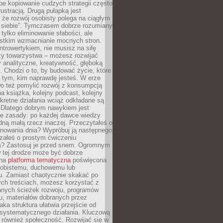
epe kopiowanie cudzych strategii często
rustracją. Drugą pułapką jest
 że rozwój osobisty polega na ciągłym
u siebie”. Tymczasem dobrze rozumiany
 tylko eliminowanie słabości, ale
stkim wzmacnianie mocnych stron.
introwertykiem, nie musisz na siłę
y towarzystwa – możesz rozwijać
y analityczne, kreatywność, głęboką
. Chodzi o to, by budować życie, które
z tym, kim naprawdę jesteś. W erze
wo też pomylić rozwój z konsumpcją
jna książka, kolejny podcast, kolejny
retne działania wciąż odkładane są
. Dlatego dobrym nawykiem jest
e zasady: po każdej dawce wiedzy
dną małą rzecz inaczej. Przeczytałeś o
anowania dnia? Wypróbuj ją następnego
załeś o prostym ćwiczeniu
 Zastosuj je przed snem. Ogromnym
 tej drodze może być dobrze
ana
platforma tematyczna
poświęcona
sobistemu, duchowemu lub
 Zamiast chaotycznie skakać po
ch treściach, możesz korzystać z
nych ścieżek rozwoju, programów
u, materiałów dobranych przez
aka struktura ułatwia przejście od
o systematycznego działania. Kluczową
 również społeczność. Rozwijać się w