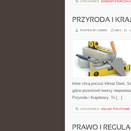
CATEGORIES:
SAMOWYSTARCZAL
PRZYRODA I KRA
POSTED BY ADMIN
MAJ - 21 -
które chcą poczuć klimat Danii, Szw
gdzie przestrzeń tworzy niepowtarz
Przyroda i Krajobrazy. To […]
CATEGORIES:
USŁUGI POCZTOWE
PRAWO I REGULA