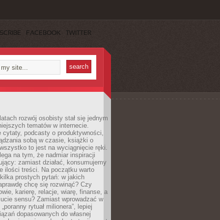
SCRIBE
FACEBOOK
TWITTER
latach rozwój osobisty stał się jednym
niejszych tematów w internecie.
 cytaty, podcasty o produktywności,
ądzania sobą w czasie, książki o
szystko to jest na wyciągnięcie ręki.
ega na tym, że nadmiar inspiracji
żujący: zamiast działać, konsumujemy
 ilości treści. Na początku warto
kilka prostych pytań: w jakich
aprawdę chcę się rozwinąć? Czy
wie, karierę, relacje, wiarę, finanse, a
ucie sensu? Zamiast wprowadzać w
„poranny rytuał milionera”, lepiej
iązań dopasowanych do własnej