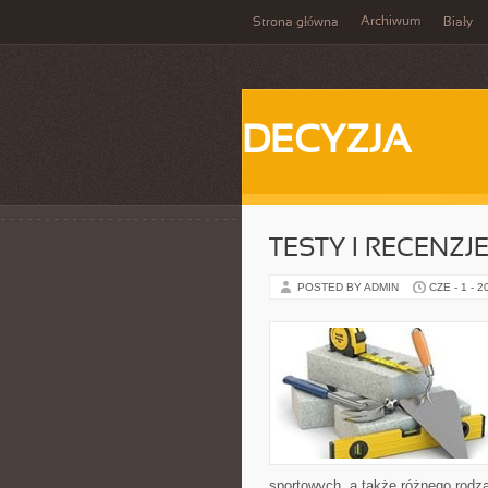
Archiwum
Strona główna
Biały
DECYZJA
TESTY I RECENZ
POSTED BY ADMIN
CZE - 1 - 2
sportowych, a także różnego rodzaj