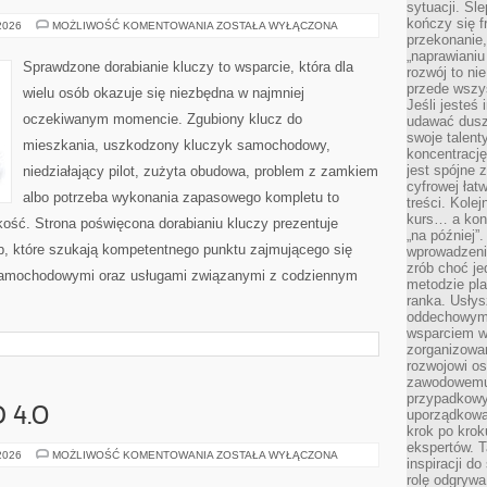
sytuacji. Śl
kończy się f
PRAWO
 2026
MOŻLIWOŚĆ KOMENTOWANIA
ZOSTAŁA WYŁĄCZONA
I
przekonanie,
REGULACJE
„naprawiani
Sprawdzone dorabianie kluczy to wsparcie, która dla
rozwój to nie
przede wszy
wielu osób okazuje się niezbędna w najmniej
Jeśli jesteś 
oczekiwanym momencie. Zgubiony klucz do
udawać dusz
swoje talent
mieszkania, uszkodzony kluczyk samochodowy,
koncentrację
jest spójne 
niedziałający pilot, zużyta obudowa, problem z zamkiem
cyfrowej łat
albo potrzeba wykonania zapasowego kompletu to
treści. Kole
kurs… a konk
bkość. Strona poświęcona dorabianiu kluczy prezentuje
„na później”
ób, które szukają kompetentnego punktu zajmującego się
wprowadzeni
zrób choć je
samochodowymi oraz usługami związanymi z codziennym
metodzie pl
ranka. Usłys
oddechowym?
wsparciem w
zorganizow
rozwojowi o
zawodowemu.
przypadkowy
 4.0
uporządkowa
krok po krok
ekspertów. T
SPOŁECZEŃSTWO
 2026
MOŻLIWOŚĆ KOMENTOWANIA
ZOSTAŁA WYŁĄCZONA
inspiracji d
4.0
rolę odgrywa