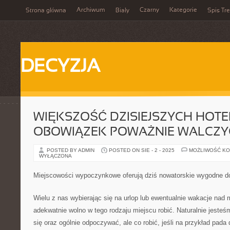
Archiwum
Czarny
Kategorie
Strona główna
Biały
Spis Tre
DECYZJA
WIĘKSZOŚĆ DZISIEJSZYCH HOTE
OBOWIĄZEK POWAŻNIE WALCZY
POSTED BY ADMIN
POSTED ON SIE - 2 - 2025
MOŻLIWOŚĆ K
WYŁĄCZONA
Miejscowości wypoczynkowe oferują dziś nowatorskie wygodne 
Wielu z nas wybierając się na urlop lub ewentualnie wakacje nad
adekwatnie wolno w tego rodzaju miejscu robić. Naturalnie jesteś
się oraz ogólnie odpoczywać, ale co robić, jeśli na przykład pad