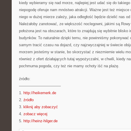
kiedy wybieramy się nad morze, najlepiej jest udać się do takiego
niepogodę oferuje nam mnóstwo atrakcji. Ważne jest też miejsce
niego w dużej mierze zależy, jaka odległość będzie dzielić nas od 
Należałoby zanotować, ze większość noclegowni, jakimi są Rowy
położona jest na obszarach, które to znajdują się wybitnie blisko 
budynków. To naturalnie dzięki temu, nie powinniśmy pokonywać 
samym tracić czasu na dojazd, czy najzwyczajniej w świecie obija
morzem jesteśmy w stanie, bo skorzystać z niezmiernie wielu mo
również z ofert działających tutaj wypożyczalni, w chwili, kiedy 
pochmurna pogoda, czy też nie mamy ochoty iść na plażę.
źródło:
———————————
1.
http://heikemerk.de
2.
źródło
3.
kliknij aby zobaczyć
4.
zobacz więcej
5.
http://heinz-hilger.de