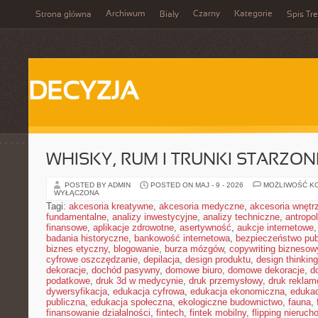
Archiwum
Czarny
Kategorie
Strona główna
Biały
Spis Tre
DECYZJA
WHISKY, RUM I TRUNKI STARZON
POSTED BY ADMIN
POSTED ON MAJ - 9 - 2026
MOŻLIWOŚĆ K
WYŁĄCZONA
Tagi:
akcesoria kreatywne
,
akcesoria medyczne
,
akcesoria wnętr
fundamentalne
,
analizy inwestycyjne
,
analizy techniczne
,
antropo
finansowe
,
aplikacje zdrowotne
,
asertywność
,
aukcje internetowe
badania historyczne
,
bankowość internetowa
,
bezpieczeństwo pub
biznes etyczny
,
blogowanie
,
burza mózgów
,
copywriting biznesow
cyfrowe oszczędzanie
,
depilacja
,
design produktu
,
design thinking
dekoracje
,
dochód pasywny
,
domowe biuro
,
domowe dekoracje
,
d
podatkowe
,
druk 3d w medycynie
,
druk przemysłowy
,
druk rekla
dywersyfikacja
,
edukacja cyfrowa
,
edukacja ekonomiczna
,
edukac
publiczna
,
edukacja społeczna
,
ekologiczne budownictwo
,
fauna
,
finansowanie działalności
,
fintech
,
fintek mobilny
,
flipping nieruc