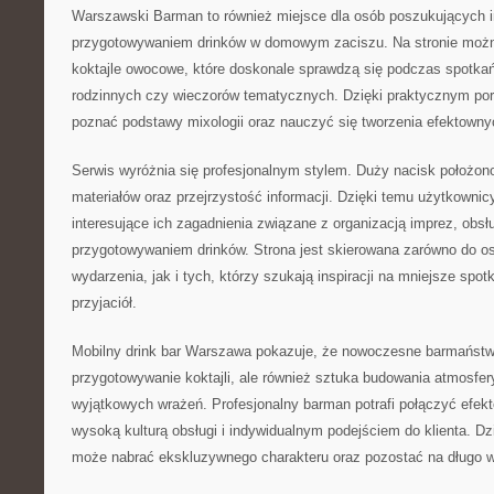
Warszawski Barman to również miejsce dla osób poszukujących i
przygotowywaniem drinków w domowym zaciszu. Na stronie moż
koktajle owocowe, które doskonale sprawdzą się podczas spotka
rodzinnych czy wieczorów tematycznych. Dzięki praktycznym p
poznać podstawy mixologii oraz nauczyć się tworzenia efektow
Serwis wyróżnia się profesjonalnym stylem. Duży nacisk położo
materiałów oraz przejrzystość informacji. Dzięki temu użytkown
interesujące ich zagadnienia związane z organizacją imprez, obsł
przygotowywaniem drinków. Strona jest skierowana zarówno do o
wydarzenia, jak i tych, którzy szukają inspiracji na mniejsze spot
przyjaciół.
Mobilny drink bar Warszawa pokazuje, że nowoczesne barmaństwo
przygotowywanie koktajli, ale również sztuka budowania atmosfer
wyjątkowych wrażeń. Profesjonalny barman potrafi połączyć efek
wysoką kulturą obsługi i indywidualnym podejściem do klienta. D
może nabrać ekskluzywnego charakteru oraz pozostać na długo w