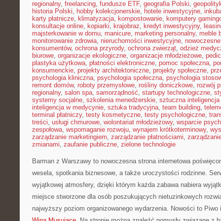
regionalny
,
freelancing
,
fundusze ETF
,
geografia Polski
,
geopolity
historia Polski
,
hobby kolekcjonerskie
,
hotele inwestycyjne
,
inkub
karty płatnicze
,
klimatyzacja
,
kompostowanie
,
komputery gaming
konsultacje online
,
kopiarki
,
krajobraz
,
kredyt inwestycyjny
,
leasi
majsterkowanie w domu
,
manicure
,
marketing personalny
,
meble 
monitorowanie zdrowia
,
nieruchomości inwestycyjne
,
nowoczesne
konsumentów
,
ochrona przyrody
,
ochrona zwierząt
,
odzież medyc
biurowe
,
organizacje ekologiczne
,
organizacje młodzieżowe
,
pedic
plastyka użytkowa
,
płatności elektroniczne
,
pomoc społeczna
,
po
konsumenckie
,
projekty architektoniczne
,
projekty społeczne
,
prz
psychologia kliniczna
,
psychologia społeczna
,
psychologia stoso
remont domów
,
roboty przemysłowe
,
rośliny doniczkowe
,
rozwój 
regionalny
,
salon spa
,
samorządność
,
startupy technologiczne
,
st
systemy socjalne
,
szkolenia menedżerskie
,
sztuczna inteligencja
inteligencja w medycynie
,
sztuka tradycyjna
,
team building
,
telem
terminal płatniczy
,
testy kosmetyczne
,
testy psychologiczne
,
tran
treści
,
usługi chmurowe
,
wolontariat młodzieżowy
,
wsparcie psych
zespołowa
,
wspomaganie rozwoju
,
wynajem krótkoterminowy
,
wys
zarządzanie marketingiem
,
zarządzanie płatnościami
,
zarządzani
zmianami
,
zaufanie publiczne
,
zielone technologie
Barman z Warszawy to nowoczesna strona internetowa poświęcon
wesela, spotkania biznesowe, a także uroczystości rodzinne. Serw
wyjątkowej atmosfery, dzięki którym każda zabawa nabiera wyjąt
miejsce stworzone dla osób poszukujących nietuzinkowych rozwi
najwyższy poziom organizowanego wydarzenia. Nowości to Piwo i
Wina Musujące
. Na stronie można znaleźć pomysły związane z 