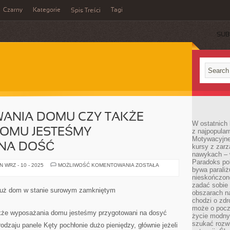
Czarny
Kategorie
Tagi
Spis Treści
SUB
WANIA DOMU CZY TAKŻE
W ostatnich 
OMU JESTEŚMY
z najpopular
Motywacyjne
NA DOŚĆ
kursy z zarz
nawykach – w
Paradoks pol
W
 WRZ - 10 - 2025
MOŻLIWOŚĆ KOMENTOWANIA
ZOSTAŁA
bywa parali
CZASIE
BUDOWANIA
nieskończone
DOMU
zadać sobie 
CZY
 już dom w stanie surowym zamkniętym
obszarach n
TAKŻE
WYPOSAŻANIA
chodzi o zdro
DOMU
może o pocz
JESTEŚMY
kże wyposażania domu jesteśmy przygotowani na dosyć
życie modny 
PRZYGOTOWANI
NA
szukać rozw
odzaju panele Kęty pochłonie dużo pieniędzy, głównie jeżeli
DOŚĆ