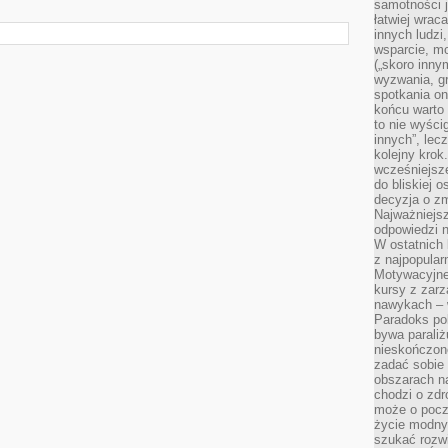
samotności j
łatwiej wra
innych ludzi
wsparcie, mo
(„skoro inny
wyzwania, g
spotkania on
końcu warto 
to nie wyści
innych”, lec
kolejny kro
wcześniejsze
do bliskiej 
decyzja o zm
Najważniejsz
odpowiedzi n
W ostatnich 
z najpopular
Motywacyjne
kursy z zarz
nawykach – w
Paradoks pol
bywa parali
nieskończone
zadać sobie 
obszarach n
chodzi o zdro
może o pocz
życie modny 
szukać rozw