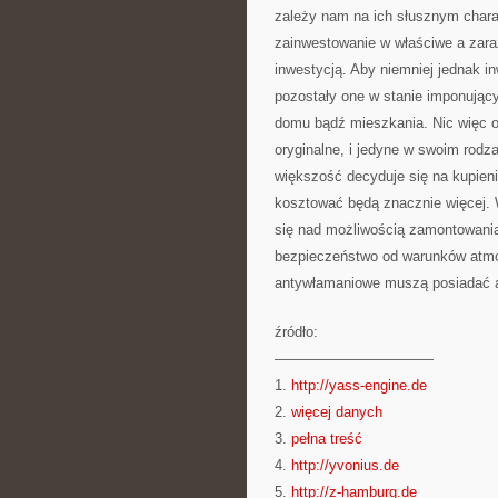
zależy nam na ich słusznym charak
zainwestowanie w właściwe a zara
inwestycją. Aby niemniej jednak in
pozostały one w stanie imponując
domu bądź mieszkania. Nic więc os
oryginalne, i jedyne w swoim rodza
większość decyduje się na kupien
kosztować będą znacznie więcej.
się nad możliwością zamontowania
bezpieczeństwo od warunków atmo
antywłamaniowe muszą posiadać a
źródło:
———————————
1.
http://yass-engine.de
2.
więcej danych
3.
pełna treść
4.
http://yvonius.de
5.
http://z-hamburg.de