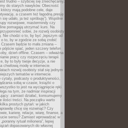
est trudno – szybciej się zniechęcamy,
camy do starych nawyków. Obecność
, którzy mają podobne cele, daje
tywację, a czasem też łagodną presję
m się udało, ja też spróbuję”). Wspólne
rupy rozwojowe, mastermindy czy
line pomagają utrzymać kurs. Na
przypomnieć sobie, że rozwój osobisty
g. Nie chodzi o to, by być „lepszym od
z o to, by w zgodzie ze sobą zrobić
k. Czasem będzie to mała zmiana –
 pójście spać, jeden szczery telefon
osoby, dzień offline. Czasem – odważna
ianie pracy czy rozpoczęciu terapii.
e, by to były twoje decyzje, a nie
a chwilową modę w internecie.
latach rozwój osobisty stał się jednym
niejszych tematów w internecie.
 cytaty, podcasty o produktywności,
ądzania sobą w czasie, książki o
szystko to jest na wyciągnięcie ręki.
ega na tym, że nadmiar inspiracji
żujący: zamiast działać, konsumujemy
 ilości treści. Na początku warto
kilka prostych pytań: w jakich
aprawdę chcę się rozwinąć? Czy
wie, karierę, relacje, wiarę, finanse, a
ucie sensu? Zamiast wprowadzać w
„poranny rytuał milionera”, lepiej
iązań dopasowanych do własnej