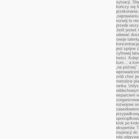
sytuacji. Śl
kończy się f
przekonanie,
„naprawiani
rozwój to nie
przede wszy
Jeśli jesteś 
udawać dusz
swoje talent
koncentrację
jest spójne 
cyfrowej łat
treści. Kole
kurs… a konk
„na później”
wprowadzeni
zrób choć je
metodzie pl
ranka. Usłys
oddechowym?
wsparciem w
zorganizow
rozwojowi o
zawodowemu.
przypadkowy
uporządkowa
krok po krok
ekspertów. T
inspiracji d
rolę odgrywa