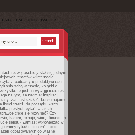
SCRIBE
FACEBOOK
TWITTER
latach rozwój osobisty stał się jednym
niejszych tematów w internecie.
 cytaty, podcasty o produktywności,
ądzania sobą w czasie, książki o
szystko to jest na wyciągnięcie ręki.
ega na tym, że nadmiar inspiracji
żujący: zamiast działać, konsumujemy
 ilości treści. Na początku warto
kilka prostych pytań: w jakich
aprawdę chcę się rozwinąć? Czy
wie, karierę, relacje, wiarę, finanse, a
ucie sensu? Zamiast wprowadzać w
„poranny rytuał milionera”, lepiej
iązań dopasowanych do własnej