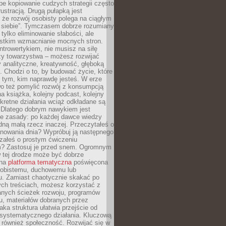
epe kopiowanie cudzych strategii często
rustracją. Drugą pułapką jest
 że rozwój osobisty polega na ciągłym
u siebie”. Tymczasem dobrze rozumiany
 tylko eliminowanie słabości, ale
stkim wzmacnianie mocnych stron.
introwertykiem, nie musisz na siłę
y towarzystwa – możesz rozwijać
y analityczne, kreatywność, głęboką
. Chodzi o to, by budować życie, które
z tym, kim naprawdę jesteś. W erze
wo też pomylić rozwój z konsumpcją
jna książka, kolejny podcast, kolejny
retne działania wciąż odkładane są
. Dlatego dobrym nawykiem jest
e zasady: po każdej dawce wiedzy
dną małą rzecz inaczej. Przeczytałeś o
anowania dnia? Wypróbuj ją następnego
załeś o prostym ćwiczeniu
 Zastosuj je przed snem. Ogromnym
 tej drodze może być dobrze
ana
platforma tematyczna
poświęcona
sobistemu, duchowemu lub
 Zamiast chaotycznie skakać po
ch treściach, możesz korzystać z
nych ścieżek rozwoju, programów
u, materiałów dobranych przez
aka struktura ułatwia przejście od
o systematycznego działania. Kluczową
 również społeczność. Rozwijać się w