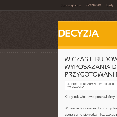
Archiwum
Strona główna
Biały
DECYZJA
W CZASIE BUDO
WYPOSAŻANIA D
PRZYGOTOWANI 
POSTED BY ADMIN
POSTED ON
WYŁĄCZONA
Kiedy tak właściwie postawiliśmy
W trakcie budowania domu czy ta
sporą sumę pieniędzy. Też zakup r