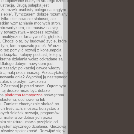
epe kopiowanie cudzych strategii często
rustracją. Drugą pułapką jest
 że rozwój osobisty polega na ciągłym
u siebie”. Tymczasem dobrze rozumiany
 tylko eliminowanie słabości, ale
stkim wzmacnianie mocnych stron.
introwertykiem, nie musisz na siłę
y towarzystwa – możesz rozwijać
y analityczne, kreatywność, głęboką
. Chodzi o to, by budować życie, które
z tym, kim naprawdę jesteś. W erze
wo też pomylić rozwój z konsumpcją
jna książka, kolejny podcast, kolejny
retne działania wciąż odkładane są
. Dlatego dobrym nawykiem jest
e zasady: po każdej dawce wiedzy
dną małą rzecz inaczej. Przeczytałeś o
anowania dnia? Wypróbuj ją następnego
załeś o prostym ćwiczeniu
 Zastosuj je przed snem. Ogromnym
 tej drodze może być dobrze
ana
platforma tematyczna
poświęcona
sobistemu, duchowemu lub
 Zamiast chaotycznie skakać po
ch treściach, możesz korzystać z
nych ścieżek rozwoju, programów
u, materiałów dobranych przez
aka struktura ułatwia przejście od
o systematycznego działania. Kluczową
 również społeczność. Rozwijać się w