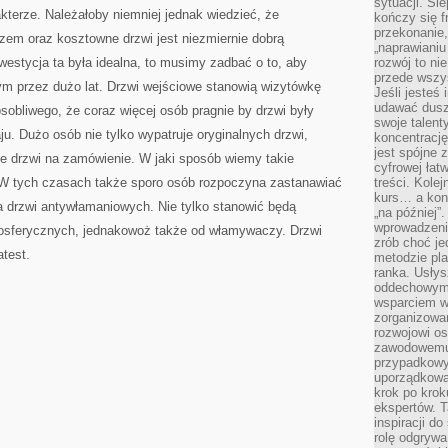
sytuacji. Śl
terze. Należałoby niemniej jednak wiedzieć, że
kończy się f
przekonanie,
zem oraz kosztowne drzwi jest niezmiernie dobrą
„naprawiani
westycja ta była idealna, to musimy zadbać o to, aby
rozwój to nie
przede wszy
ym przez dużo lat. Drzwi wejściowe stanowią wizytówkę
Jeśli jesteś 
udawać dusz
obliwego, że coraz więcej osób pragnie by drzwi były
swoje talent
ju. Dużo osób nie tylko wypatruje oryginalnych drzwi,
koncentrację
jest spójne 
ie drzwi na zamówienie. W jaki sposób wiemy takie
cyfrowej łat
 W tych czasach także sporo osób rozpoczyna zastanawiać
treści. Kole
kurs… a konk
 drzwi antywłamaniowych. Nie tylko stanowić będą
„na później”
wprowadzeni
sferycznych, jednakowoż także od włamywaczy. Drzwi
zrób choć je
test.
metodzie pl
ranka. Usłys
oddechowym?
wsparciem w
zorganizow
rozwojowi o
zawodowemu.
przypadkowy
uporządkowa
krok po krok
ekspertów. T
inspiracji d
rolę odgrywa