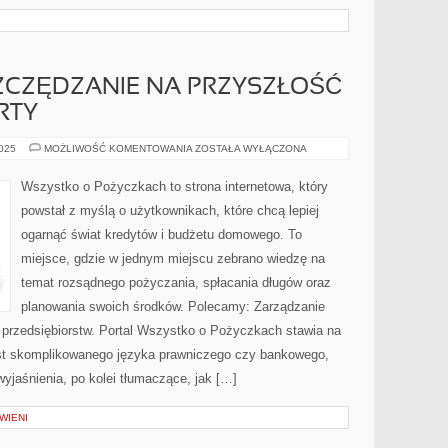
ZCZĘDZANIE NA PRZYSZŁOŚĆ
ERTY
EMERYTURY
2025
MOŻLIWOŚĆ KOMENTOWANIA
ZOSTAŁA WYŁĄCZONA
I
OSZCZĘDZANIE
NA
Wszystko o Pożyczkach to strona internetowa, który
PRZYSZŁOŚĆ
I
powstał z myślą o użytkownikach, które chcą lepiej
BANKI
I
ogarnąć świat kredytów i budżetu domowego. To
ICH
OFERTY
miejsce, gdzie w jednym miejscu zebrano wiedzę na
temat rozsądnego pożyczania, spłacania długów oraz
planowania swoich środków. Polecamy: Zarządzanie
e przedsiębiorstw. Portal Wszystko o Pożyczkach stawia na
ast skomplikowanego języka prawniczego czy bankowego,
yjaśnienia, po kolei tłumaczące, jak […]
WIENI