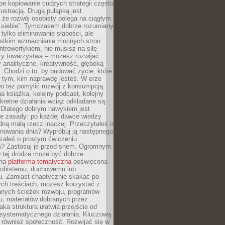
epe kopiowanie cudzych strategii często
rustracją. Drugą pułapką jest
 że rozwój osobisty polega na ciągłym
u siebie”. Tymczasem dobrze rozumiany
 tylko eliminowanie słabości, ale
stkim wzmacnianie mocnych stron.
introwertykiem, nie musisz na siłę
y towarzystwa – możesz rozwijać
y analityczne, kreatywność, głęboką
. Chodzi o to, by budować życie, które
z tym, kim naprawdę jesteś. W erze
wo też pomylić rozwój z konsumpcją
jna książka, kolejny podcast, kolejny
retne działania wciąż odkładane są
. Dlatego dobrym nawykiem jest
e zasady: po każdej dawce wiedzy
dną małą rzecz inaczej. Przeczytałeś o
anowania dnia? Wypróbuj ją następnego
załeś o prostym ćwiczeniu
 Zastosuj je przed snem. Ogromnym
 tej drodze może być dobrze
ana
platforma tematyczna
poświęcona
sobistemu, duchowemu lub
 Zamiast chaotycznie skakać po
ch treściach, możesz korzystać z
nych ścieżek rozwoju, programów
u, materiałów dobranych przez
aka struktura ułatwia przejście od
o systematycznego działania. Kluczową
 również społeczność. Rozwijać się w