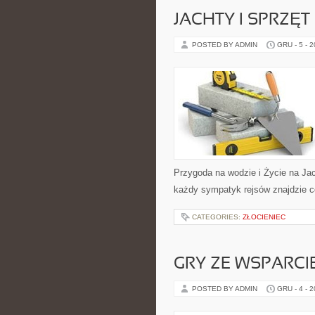
JACHTY I SPRZĘT
POSTED BY ADMIN
GRU - 5 - 
Przygoda na wodzie i Życie na Jach
każdy sympatyk rejsów znajdzie co
CATEGORIES:
ZŁOCIENIEC
GRY ZE WSPARC
POSTED BY ADMIN
GRU - 4 - 