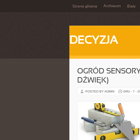
Archiwum
Strona główna
Biały
DECYZJA
OGRÓD SENSORY
DŹWIĘK)
POSTED BY ADMIN
GRU - 7 - 