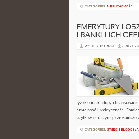
CATEGORIES:
NIERUCHOMOŚCI
EMERYTURY I OS
I BANKI I ICH OF
POSTED BY ADMIN
GRU - 1 - 
ryzykiem i Startupy i finansowani
czytelność i praktyczność. Zami
użytkownik otrzymuje zrozumiałe w
CATEGORIES:
ŚWIĘCI I BŁOGOSŁA