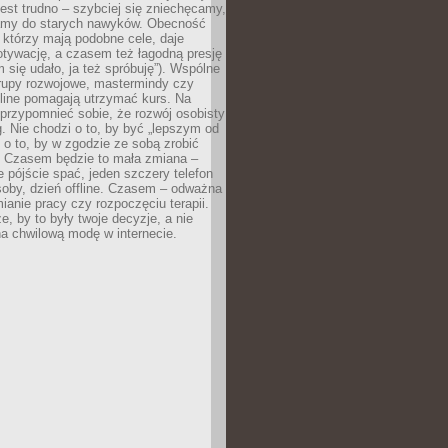
est trudno – szybciej się zniechęcamy,
camy do starych nawyków. Obecność
, którzy mają podobne cele, daje
tywację, a czasem też łagodną presję
m się udało, ja też spróbuję”). Wspólne
rupy rozwojowe, mastermindy czy
line pomagają utrzymać kurs. Na
przypomnieć sobie, że rozwój osobisty
g. Nie chodzi o to, by być „lepszym od
z o to, by w zgodzie ze sobą zrobić
k. Czasem będzie to mała zmiana –
 pójście spać, jeden szczery telefon
osoby, dzień offline. Czasem – odważna
ianie pracy czy rozpoczęciu terapii.
e, by to były twoje decyzje, a nie
a chwilową modę w internecie.