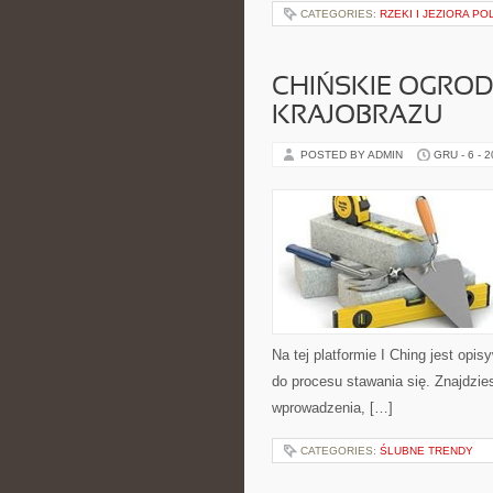
CATEGORIES:
RZEKI I JEZIORA PO
CHIŃSKIE OGROD
KRAJOBRAZU
POSTED BY ADMIN
GRU - 6 - 
Na tej platformie I Ching jest opis
do procesu stawania się. Znajdzi
wprowadzenia, […]
CATEGORIES:
ŚLUBNE TRENDY