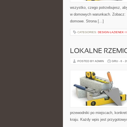
wszystko, czego potrzebujesz, aby
w domowych warunkach. Zobacz: Ed
domowe. Strona […]
CATEGORIES:
DESIGN ŁAZIENEK I
LOKALNE RZEMI
POSTED BY ADMIN
GRU - 6 - 
przewodniki po miejscach, konkret
kraju. Każdy wpis jest przygotow