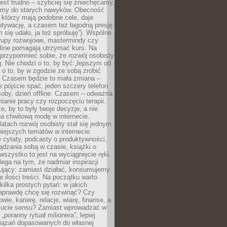
est trudno – szybciej się zniechęcamy,
camy do starych nawyków. Obecność
, którzy mają podobne cele, daje
tywację, a czasem też łagodną presję
m się udało, ja też spróbuję”). Wspólne
rupy rozwojowe, mastermindy czy
line pomagają utrzymać kurs. Na
przypomnieć sobie, że rozwój osobisty
g. Nie chodzi o to, by być „lepszym od
z o to, by w zgodzie ze sobą zrobić
k. Czasem będzie to mała zmiana –
 pójście spać, jeden szczery telefon
osoby, dzień offline. Czasem – odważna
ianie pracy czy rozpoczęciu terapii.
e, by to były twoje decyzje, a nie
a chwilową modę w internecie.
latach rozwój osobisty stał się jednym
niejszych tematów w internecie.
 cytaty, podcasty o produktywności,
ądzania sobą w czasie, książki o
szystko to jest na wyciągnięcie ręki.
ega na tym, że nadmiar inspiracji
żujący: zamiast działać, konsumujemy
 ilości treści. Na początku warto
kilka prostych pytań: w jakich
aprawdę chcę się rozwinąć? Czy
wie, karierę, relacje, wiarę, finanse, a
ucie sensu? Zamiast wprowadzać w
„poranny rytuał milionera”, lepiej
iązań dopasowanych do własnej