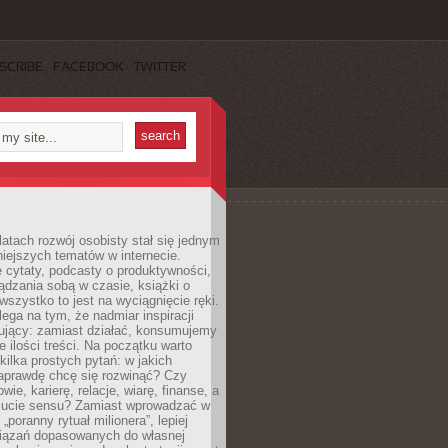
SCRIBE
FACEBOOK
TWITTER
latach rozwój osobisty stał się jednym
niejszych tematów w internecie.
 cytaty, podcasty o produktywności,
ądzania sobą w czasie, książki o
szystko to jest na wyciągnięcie ręki.
ega na tym, że nadmiar inspiracji
żujący: zamiast działać, konsumujemy
 ilości treści. Na początku warto
kilka prostych pytań: w jakich
aprawdę chcę się rozwinąć? Czy
wie, karierę, relacje, wiarę, finanse, a
ucie sensu? Zamiast wprowadzać w
„poranny rytuał milionera”, lepiej
iązań dopasowanych do własnej