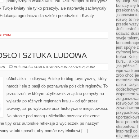
praktycznych wskazówek. Na DzikiParapet.pl odkryjesz
sytuacji. Śl
kończy się f
 Twoje kwiaty nie tylko przeżyły, ale naprawdę zachwycały
przekonanie,
„naprawiani
ukacja ogrodnicza dla szkół i przedszkoli i Kwiaty
rozwój to nie
przede wszy
Jeśli jesteś 
udawać dusz
 KUCHNI
swoje talent
koncentrację
jest spójne 
cyfrowej łat
OSŁO I SZTUKA LUDOWA
treści. Kole
kurs… a konk
„na później”
LOKALNE
2025
MOŻLIWOŚĆ KOMENTOWANIA
ZOSTAŁA WYŁĄCZONA
RZEMIOSŁO
wprowadzeni
I
zrób choć je
SZTUKA
uMichalika – odkrywaj Polskę to blog turystyczny, który
metodzie pl
LUDOWA
ranka. Usłys
narodził się z pasji do poznawania polskich regionów. To
oddechowym?
przestrzeń, w którym użytkownik znajdzie pomysły na
wsparciem w
zorganizow
wyjazdy po różnych regionach kraju – od gór przez
rozwojowi o
zawodowemu.
akweny, aż po wybrzeże oraz historyczne miejscowości.
przypadkowy
Na stronie pod marką uMichalika poznasz obszerne
uporządkowa
krok po krok
ne tipy oraz autorskie refleksje z wycieczek po naszym
ekspertów. T
ywany w taki sposób, aby pomóc czytelnikowi […]
inspiracji d
rolę odgrywa