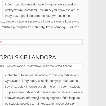
którym zamiłowanie do rowerów łączy się z rzetelną
praktycznymi poradami, inspirującymi opowieściami z
trasy oraz tipami dla osób na każdym poziomie
 czy dopiero stawiasz pierwsze kroki w świecie kolarstwa,
 ProfiBike.pl znajdziesz materiały, które pomogą Ci jeździć
IA
POLSKIE I ANDORA
WOJEWÓDZTWO
2025
MOŻLIWOŚĆ KOMENTOWANIA
ZOSTAŁA WYŁĄCZONA
OPOLSKIE
I
ANDORA
Zlotoloto.pl to serwis stworzony z myślą o rodzinnych
wyprawach, który łączy w sobie pomysły, praktyczne
tipy oraz opisy interesujących miejsc na całym świecie.
To przestrzeń, gdzie podróżujące małżeństwa szukające
sprawdzonych informacji znajdą bogate źródło inspiracji
po świecie podróży z najmłodszymi i nieco starszymi