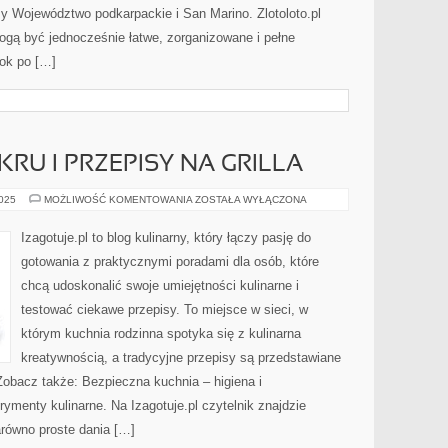
y Województwo podkarpackie i San Marino. Zlotoloto.pl
ogą być jednocześnie łatwe, zorganizowane i pełne
rok po […]
RU I PRZEPISY NA GRILLA
KUCHNIA
2025
MOŻLIWOŚĆ KOMENTOWANIA
ZOSTAŁA WYŁĄCZONA
BEZ
CUKRU
I
Izagotuje.pl to blog kulinarny, który łączy pasję do
PRZEPISY
NA
gotowania z praktycznymi poradami dla osób, które
GRILLA
chcą udoskonalić swoje umiejętności kulinarne i
testować ciekawe przepisy. To miejsce w sieci, w
którym kuchnia rodzinna spotyka się z kulinarna
kreatywnością, a tradycyjne przepisy są przedstawiane
Zobacz także: Bezpieczna kuchnia – higiena i
menty kulinarne. Na Izagotuje.pl czytelnik znajdzie
arówno proste dania […]