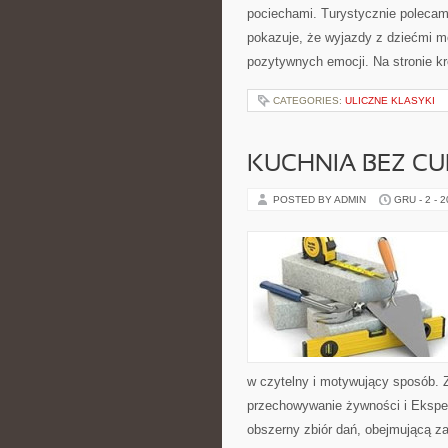
pociechami. Turystycznie polecam
pokazuje, że wyjazdy z dziećmi m
pozytywnych emocji. Na stronie k
CATEGORIES:
ULICZNE KLASYKI
KUCHNIA BEZ CUK
POSTED BY ADMIN
GRU - 2 - 
w czytelny i motywujący sposób. 
przechowywanie żywności i Ekspery
obszerny zbiór dań, obejmującą z