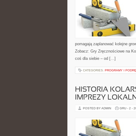
pomagają zaplanować kolejne grow
Zobacz: Gry Zręcznościowe na Kon
coś dla siebie – od […]
CATEGORIES:
PROGRAMY I PODRĘ
HISTORIA KOLAR
IMPREZY LOKAL
POSTED BY ADMIN
GRU - 2 - 