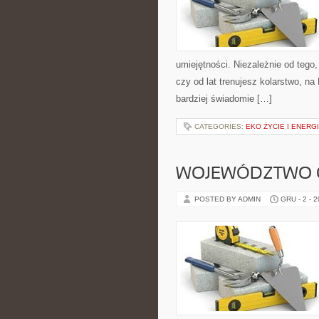
umiejętności. Niezależnie od tego,
czy od lat trenujesz kolarstwo, na
bardziej świadomie […]
CATEGORIES:
EKO ŻYCIE I ENERG
WOJEWÓDZTWO O
POSTED BY ADMIN
GRU - 2 - 