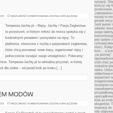
sytuacji. Śl
kończy się f
przekonanie,
„naprawiani
JACHTY
2025
MOŻLIWOŚĆ KOMENTOWANIA
ZOSTAŁA WYŁĄCZONA
rozwój to nie
I
przede wszy
SPRZĘT
Jeśli jesteś 
Tempesta-Jachty.pl – Rejsy, Jachty i Pasja Żeglarstwa
udawać dusz
to przestrzeń, w którym miłość do morza spotyka się z
swoje talent
koncentrację
konkretnymi poradami i pomysłami na rejsy. To
jest spójne 
cyfrowej łat
platforma, stworzona z myślą o pasjonatach żeglarstwa,
treści. Kole
które chcą poznawać nowe trasy, organizować rejsy i
kurs… a konk
„na później”
jednocześnie rozwijać swoje umiejętności. Polecamy:
wprowadzeni
cie. Tempesta-Jachty.pl to wirtualna przystań, w której
zrób choć je
metodzie pl
ś dla siebie – od porad krok po kroku […]
ranka. Usłys
oddechowym?
wsparciem w
zorganizow
rozwojowi o
zawodowemu.
przypadkowy
IEM MODÓW
uporządkowa
krok po krok
GRY
ekspertów. T
2025
MOŻLIWOŚĆ KOMENTOWANIA
ZOSTAŁA WYŁĄCZONA
ZE
inspiracji d
WSPARCIEM
rolę odgrywa
MODÓW