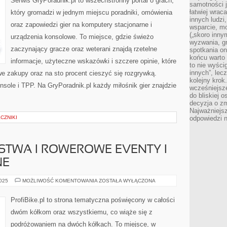
Serwis GryPoradnik.pl to wszechstronny portal o grach,
samotności j
łatwiej wra
który gromadzi w jednym miejscu poradniki, omówienia
innych ludzi
oraz zapowiedzi gier na komputery stacjonarne i
wsparcie, mo
(„skoro inny
urządzenia konsolowe. To miejsce, gdzie świeżo
wyzwania, g
zaczynający gracze oraz weterani znajdą rzetelne
spotkania on
końcu warto 
informacje, użyteczne wskazówki i szczere opinie, które
to nie wyści
innych”, lec
e zakupy oraz na sto procent cieszyć się rozgrywką.
kolejny kro
sole i TPP. Na GryPoradnik.pl każdy miłośnik gier znajdzie
wcześniejsze
do bliskiej 
decyzja o zm
Najważniejsz
CZNIKI
odpowiedzi n
STWA I ROWEROWE EVENTY I
NE
HISTORIA
2025
MOŻLIWOŚĆ KOMENTOWANIA
ZOSTAŁA WYŁĄCZONA
KOLARSTWA
I
ROWEROWE
ProfiBike.pl to strona tematyczna poświęcony w całości
EVENTY
I
dwóm kółkom oraz wszystkiemu, co wiąże się z
IMPREZY
LOKALNE
podróżowaniem na dwóch kółkach. To miejsce, w