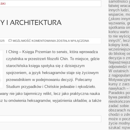
samotności j
LSKI
łatwiej wra
innych ludzi
wsparcie, mo
(„skoro inny
Y I ARCHITEKTURA
wyzwania, g
spotkania on
końcu warto 
to nie wyści
innych”, lec
CHIŃSKIE
2025
MOŻLIWOŚĆ KOMENTOWANIA
ZOSTAŁA WYŁĄCZONA
OGRODY
kolejny kro
I
wcześniejsze
ARCHITEKTURA
I Ching – Księga Przemian to serwis, która wprowadza
do bliskiej 
KRAJOBRAZU
decyzja o zm
czytelnika w przestrzeń filozofii Chin. To miejsce, gdzie
Najważniejsz
starochińska księga spotyka się z dzisiejszym
odpowiedzi n
W ostatnich 
spojrzeniem, a język heksagramów staje się życiowym
z najpopular
przewodnikiem w podejmowaniu decyzji. Polecamy
Motywacyjne
kursy z zarz
Studium przypadków i Chińskie jedwabie i rękodzieło.
nawykach – w
Paradoks pol
ywany nie jako tajemniczy relikt, lecz jako praktyczna nauka
bywa parali
esz tu omówienia heksagramów, wyjaśnienia układów, a także
nieskończone
zadać sobie 
obszarach n
chodzi o zdro
może o pocz
życie modny 
szukać rozw