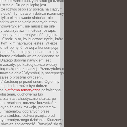
epe kopiowanie cudzych strategii często
rustracją. Drugą pułapką jest
 że rozwój osobisty polega na ciągłym
u siebie”. Tymczasem dobrze rozumiany
 tylko eliminowanie słabości, ale
stkim wzmacnianie mocnych stron.
introwertykiem, nie musisz na siłę
y towarzystwa – możesz rozwijać
y analityczne, kreatywność, głęboką
. Chodzi o to, by budować życie, które
z tym, kim naprawdę jesteś. W erze
wo też pomylić rozwój z konsumpcją
jna książka, kolejny podcast, kolejny
retne działania wciąż odkładane są
. Dlatego dobrym nawykiem jest
e zasady: po każdej dawce wiedzy
dną małą rzecz inaczej. Przeczytałeś o
anowania dnia? Wypróbuj ją następnego
załeś o prostym ćwiczeniu
 Zastosuj je przed snem. Ogromnym
 tej drodze może być dobrze
ana
platforma tematyczna
poświęcona
sobistemu, duchowemu lub
 Zamiast chaotycznie skakać po
ch treściach, możesz korzystać z
nych ścieżek rozwoju, programów
u, materiałów dobranych przez
aka struktura ułatwia przejście od
o systematycznego działania. Kluczową
 również społeczność. Rozwijać się w