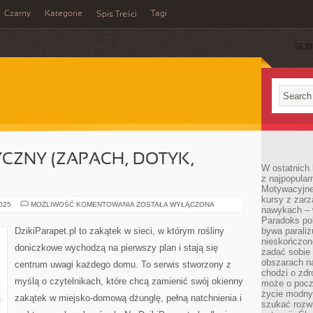
Czarny
Kategorie
Tagi
Spis Treści
SUB
CZNY (ZAPACH, DOTYK,
W ostatnich 
z najpopular
Motywacyjne
kursy z zarz
OGRÓD
2025
MOŻLIWOŚĆ KOMENTOWANIA
ZOSTAŁA WYŁĄCZONA
nawykach – w
SENSORYCZNY
(ZAPACH,
Paradoks pol
DOTYK,
DzikiParapet.pl to zakątek w sieci, w którym rośliny
bywa parali
DŹWIĘK)
nieskończone
doniczkowe wychodzą na pierwszy plan i stają się
zadać sobie 
obszarach n
centrum uwagi każdego domu. To serwis stworzony z
chodzi o zdro
myślą o czytelnikach, które chcą zamienić swój okienny
może o pocz
życie modny 
zakątek w miejsko-domową dżunglę, pełną natchnienia i
szukać rozw