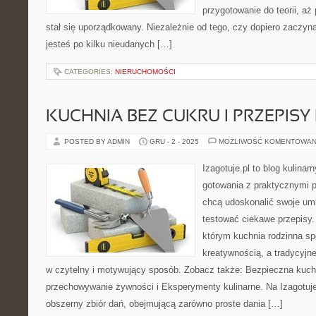
przygotowanie do teorii, a
stał się uporządkowany. Niezależnie od tego, czy dopiero zaczyn
jesteś po kilku nieudanych […]
CATEGORIES:
NIERUCHOMOŚCI
KUCHNIA BEZ CUKRU I PRZEPISY
POSTED BY ADMIN
GRU - 2 - 2025
MOŻLIWOŚĆ KOMENTOWAN
Izagotuje.pl to blog kulinar
gotowania z praktycznymi p
chcą udoskonalić swoje umie
testować ciekawe przepisy.
którym kuchnia rodzinna spo
kreatywnością, a tradycyjn
w czytelny i motywujący sposób. Zobacz także: Bezpieczna kuchn
przechowywanie żywności i Eksperymenty kulinarne. Na Izagotuje.
obszerny zbiór dań, obejmującą zarówno proste dania […]