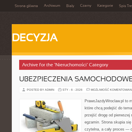
Archiwum
Czarny
Kategorie
Strona główna
Biały
Spis Tre
DECYZJA
Archive for the ‘Nieruchomości’ Category
UBEZPIECZENIA SAMOCHODOW
POSTED BY ADMIN
STY - 6 - 2026
MOŻLIWOŚĆ KOMENTOWAN
PrawoJazdyWroclaw.pl to m
które chcą podejść do tema
przejść drogę od pierwszej 
egzamin. Strona skupia się
czytelna, a cały proces — 