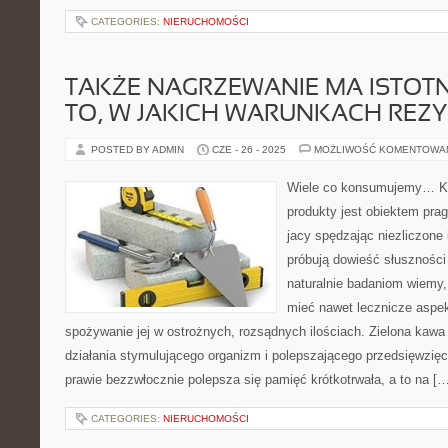
CATEGORIES:
NIERUCHOMOŚCI
TAKŻE NAGRZEWANIE MA ISTOT
TO, W JAKICH WARUNKACH REZ
POSTED BY ADMIN
CZE - 26 - 2025
MOŻLIWOŚĆ KOMENTOWA
Wiele co konsumujemy… Ka
produkty jest obiektem prag
jacy spędzając niezliczone i
próbują dowieść słuszności
naturalnie badaniom wiemy,
mieć nawet lecznicze aspek
spożywanie jej w ostrożnych, rozsądnych ilościach. Zielona kaw
działania stymulującego organizm i polepszającego przedsięwzięc
prawie bezzwłocznie polepsza się pamięć krótkotrwała, a to na [
CATEGORIES:
NIERUCHOMOŚCI