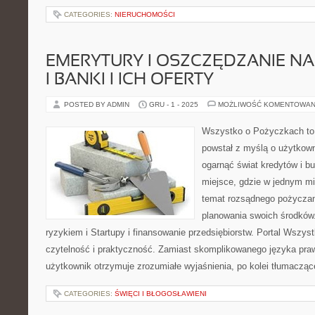
CATEGORIES:
NIERUCHOMOŚCI
EMERYTURY I OSZCZĘDZANIE N
I BANKI I ICH OFERTY
POSTED BY ADMIN
GRU - 1 - 2025
MOŻLIWOŚĆ KOMENTOWAN
Wszystko o Pożyczkach to s
powstał z myślą o użytkowni
ogarnąć świat kredytów i 
miejsce, gdzie w jednym m
temat rozsądnego pożyczan
planowania swoich środków
ryzykiem i Startupy i finansowanie przedsiębiorstw. Portal Wszy
czytelność i praktyczność. Zamiast skomplikowanego języka pr
użytkownik otrzymuje zrozumiałe wyjaśnienia, po kolei tłumacząc
CATEGORIES:
ŚWIĘCI I BŁOGOSŁAWIENI