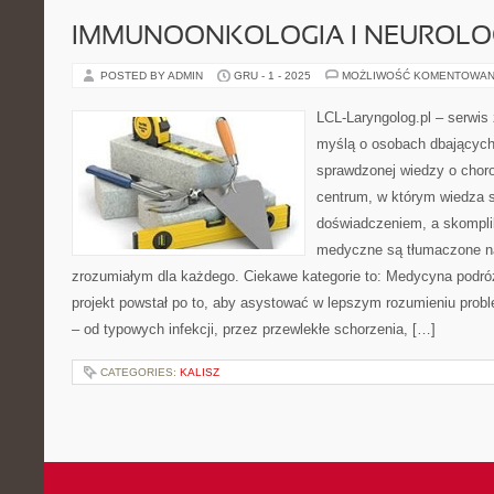
IMMUNOONKOLOGIA I NEUROLO
POSTED BY ADMIN
GRU - 1 - 2025
MOŻLIWOŚĆ KOMENTOWAN
LCL-Laryngolog.pl – serwis
myślą o osobach dbających 
sprawdzonej wiedzy o choro
centrum, w którym wiedza s
doświadczeniem, a skompl
medyczne są tłumaczone n
zrozumiałym dla każdego. Ciekawe kategorie to: Medycyna podróż
projekt powstał po to, aby asystować w lepszym rozumieniu prob
– od typowych infekcji, przez przewlekłe schorzenia, […]
CATEGORIES:
KALISZ