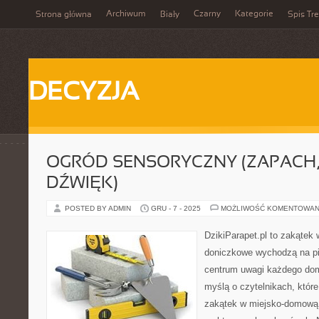
Archiwum
Czarny
Kategorie
Strona główna
Biały
Spis Tre
DECYZJA
OGRÓD SENSORYCZNY (ZAPACH,
DŹWIĘK)
POSTED BY ADMIN
GRU - 7 - 2025
MOŻLIWOŚĆ KOMENTOWAN
DzikiParapet.pl to zakątek 
doniczkowe wychodzą na pie
centrum uwagi każdego dom
myślą o czytelnikach, któr
zakątek w miejsko-domową d