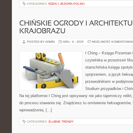
CATEGORIES:
RZEKI I JEZIORA POLSKI
CHIŃSKIE OGRODY I ARCHITEKT
KRAJOBRAZU
POSTED BY ADMIN
GRU - 6 - 2025
MOŻLIWOŚĆ KOMENTOWAN
I Ching – Księga Przemian 
czytelnika w przestrzeń filo
starochińska księga spotyk
spojrzeniem, a język heks
przewodnikiem w podejmowa
Studium przypadków i Chińsk
Na tej platformie I Ching jest opisywany nie jako tajemniczy relik
do procesu stawania się. Znajdziesz tu omówienia heksagramów, 
wprowadzenia, […]
CATEGORIES:
ŚLUBNE TRENDY