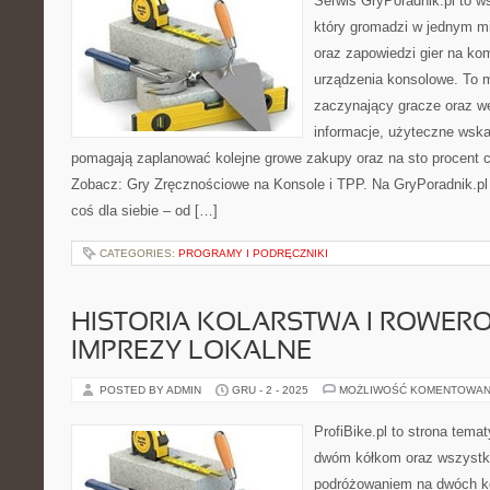
Serwis GryPoradnik.pl to ws
który gromadzi w jednym mi
oraz zapowiedzi gier na kom
urządzenia konsolowe. To m
zaczynający gracze oraz we
informacje, użyteczne wskaz
pomagają zaplanować kolejne growe zakupy oraz na sto procent c
Zobacz: Gry Zręcznościowe na Konsole i TPP. Na GryPoradnik.pl 
coś dla siebie – od […]
CATEGORIES:
PROGRAMY I PODRĘCZNIKI
HISTORIA KOLARSTWA I ROWERO
IMPREZY LOKALNE
POSTED BY ADMIN
GRU - 2 - 2025
MOŻLIWOŚĆ KOMENTOWAN
ProfiBike.pl to strona tem
dwóm kółkom oraz wszystki
podróżowaniem na dwóch kó