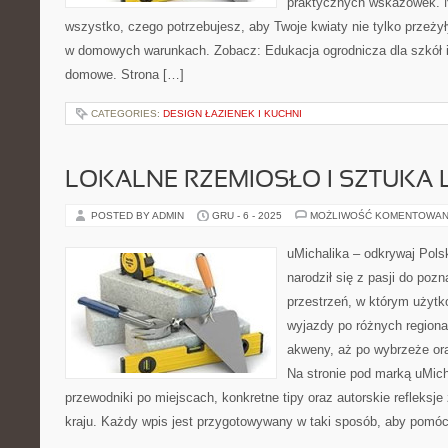
praktycznych wskazówek. N
wszystko, czego potrzebujesz, aby Twoje kwiaty nie tylko przeży
w domowych warunkach. Zobacz: Edukacja ogrodnicza dla szkół i 
domowe. Strona […]
CATEGORIES:
DESIGN ŁAZIENEK I KUCHNI
LOKALNE RZEMIOSŁO I SZTUKA
POSTED BY ADMIN
GRU - 6 - 2025
MOŻLIWOŚĆ KOMENTOWAN
uMichalika – odkrywaj Polsk
narodził się z pasji do poz
przestrzeń, w którym użytk
wyjazdy po różnych regiona
akweny, aż po wybrzeże ora
Na stronie pod marką uMic
przewodniki po miejscach, konkretne tipy oraz autorskie refleks
kraju. Każdy wpis jest przygotowywany w taki sposób, aby pomóc