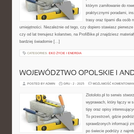
którym zamiłowanie do rowe
praktycznymi poradami, ins
trasy oraz tipami dla osób
umiejętności. Niezależnie od tego, czy dopiero stawiasz pierwsze 
czy od lat trenujesz kolarstwo, na ProfiBike.pl znajdziesz materia
bardziej świadomie […]
CATEGORIES:
EKO ŻYCIE I ENERGIA
WOJEWÓDZTWO OPOLSKIE I AN
POSTED BY ADMIN
GRU - 2 - 2025
MOŻLIWOŚĆ KOMENTOWAN
Zlotoloto.pl to serwis stwo
wyprawach, który łączy w s
tipy oraz opisy interesując
To przestrzeń, gdzie podró
sprawdzonych informacji zna
po świecie podróży z najmł