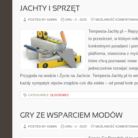
JACHTY I SPRZĘT
POSTED BY ADMIN
GRU - 5 - 2025
MOŻLIWOŚĆ KOMENTOWAN
Tempesta-Jachty.pl – Rejsy
to przestrzeń, w którym mi
konkretnymi poradami i pom
platforma, stworzona z myś
które chcą poznawać nowe t
jednocześnie rozwijać swoj
Przygoda na wodzie i Życie na Jachcie. Tempesta-Jachty.pl to wir
każdy sympatyk rejsów znajdzie coś dla siebie – od porad krok p
CATEGORIES:
ZŁOCIENIEC
GRY ZE WSPARCIEM MODÓW
POSTED BY ADMIN
GRU - 4 - 2025
MOŻLIWOŚĆ KOMENTOWAN