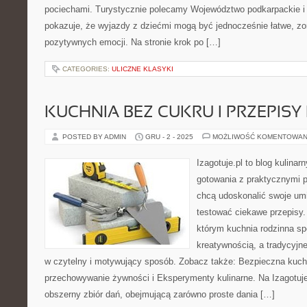
pociechami. Turystycznie polecamy Województwo podkarpackie i S
pokazuje, że wyjazdy z dziećmi mogą być jednocześnie łatwe, zo
pozytywnych emocji. Na stronie krok po […]
CATEGORIES:
ULICZNE KLASYKI
KUCHNIA BEZ CUKRU I PRZEPISY
POSTED BY ADMIN
GRU - 2 - 2025
MOŻLIWOŚĆ KOMENTOWAN
Izagotuje.pl to blog kulinar
gotowania z praktycznymi p
chcą udoskonalić swoje umie
testować ciekawe przepisy.
którym kuchnia rodzinna spo
kreatywnością, a tradycyjn
w czytelny i motywujący sposób. Zobacz także: Bezpieczna kuchn
przechowywanie żywności i Eksperymenty kulinarne. Na Izagotuje.
obszerny zbiór dań, obejmującą zarówno proste dania […]