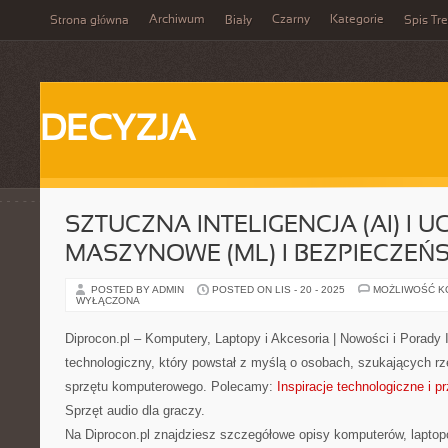
Archiwum
Czarny
Kategorie
Strona główna
Biały
Spis Tre
DECYZJA
SZTUCZNA INTELIGENCJA (AI) I U
MASZYNOWE (ML) I BEZPIECZEŃS
POSTED BY ADMIN
POSTED ON LIS - 20 - 2025
MOŻLIWOŚĆ 
WYŁĄCZONA
Diprocon.pl – Komputery, Laptopy i Akcesoria | Nowości i Porady 
technologiczny, który powstał z myślą o osobach, szukających rz
sprzętu komputerowego. Polecamy:
Inspiracje technologiczne i 
Sprzęt audio dla graczy.
Na Diprocon.pl znajdziesz szczegółowe opisy komputerów, laptopó