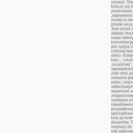
sytuacji. Śl
kończy się f
przekonanie,
„naprawiani
rozwój to nie
przede wszy
Jeśli jesteś 
udawać dusz
swoje talent
koncentrację
jest spójne 
cyfrowej łat
treści. Kole
kurs… a konk
„na później”
wprowadzeni
zrób choć je
metodzie pl
ranka. Usłys
oddechowym?
wsparciem w
zorganizow
rozwojowi o
zawodowemu.
przypadkowy
uporządkowa
krok po krok
ekspertów. T
inspiracji d
rolę odgrywa