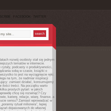
SCRIBE
FACEBOOK
TWITTER
latach rozwój osobisty stał się jednym
niejszych tematów w internecie.
 cytaty, podcasty o produktywności,
ądzania sobą w czasie, książki o
szystko to jest na wyciągnięcie ręki.
ega na tym, że nadmiar inspiracji
żujący: zamiast działać, konsumujemy
 ilości treści. Na początku warto
kilka prostych pytań: w jakich
aprawdę chcę się rozwinąć? Czy
wie, karierę, relacje, wiarę, finanse, a
ucie sensu? Zamiast wprowadzać w
„poranny rytuał milionera”, lepiej
iązań dopasowanych do własnej