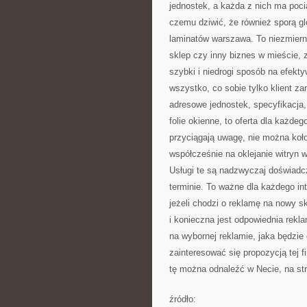
jednostek, a każda z nich ma poci
czemu dziwić, że również sporą glo
laminatów warszawa. To niezmiern
sklep czy inny biznes w mieście, z
szybki i niedrogi sposób na efekt
wszystko, co sobie tylko klient z
adresowe jednostek, specyfikacja,
folie okienne, to oferta dla każde
przyciągają uwagę, nie można koł
współcześnie na oklejanie witryn w
Usługi te są nadzwyczaj doświad
terminie. To ważne dla każdego in
jeżeli chodzi o reklamę na nowy sk
i konieczna jest odpowiednia rekl
na wybornej reklamie, jaka będzie
zainteresować się propozycją tej f
tę można odnaleźć w Necie, na str
źródło: