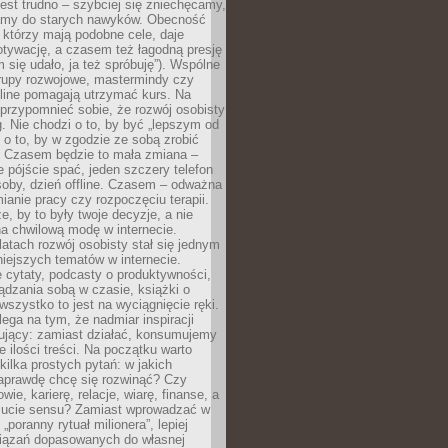
est trudno – szybciej się zniechęcamy,
camy do starych nawyków. Obecność
, którzy mają podobne cele, daje
tywację, a czasem też łagodną presję
m się udało, ja też spróbuję”). Wspólne
rupy rozwojowe, mastermindy czy
line pomagają utrzymać kurs. Na
przypomnieć sobie, że rozwój osobisty
g. Nie chodzi o to, by być „lepszym od
z o to, by w zgodzie ze sobą zrobić
k. Czasem będzie to mała zmiana –
 pójście spać, jeden szczery telefon
osoby, dzień offline. Czasem – odważna
ianie pracy czy rozpoczęciu terapii.
e, by to były twoje decyzje, a nie
a chwilową modę w internecie.
latach rozwój osobisty stał się jednym
niejszych tematów w internecie.
 cytaty, podcasty o produktywności,
ądzania sobą w czasie, książki o
szystko to jest na wyciągnięcie ręki.
ega na tym, że nadmiar inspiracji
żujący: zamiast działać, konsumujemy
 ilości treści. Na początku warto
kilka prostych pytań: w jakich
aprawdę chcę się rozwinąć? Czy
wie, karierę, relacje, wiarę, finanse, a
ucie sensu? Zamiast wprowadzać w
„poranny rytuał milionera”, lepiej
iązań dopasowanych do własnej