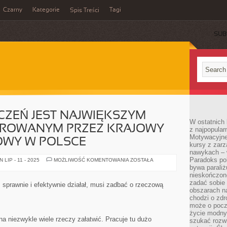
Czarny
Kategorie
Tagi
Spis Treści
SUB
CZEŃ JEST NAJWIĘKSZYM
W ostatnich 
ROWANYM PRZEZ KRAJOWY
z najpopular
Motywacyjne
OWY W POLSCE
kursy z zarz
nawykach – w
Paradoks pol
SEKTOR
LIP - 11 - 2025
MOŻLIWOŚĆ KOMENTOWANIA
ZOSTAŁA
UBEZPIECZEŃ
bywa parali
JEST
nieskończone
NAJWIĘKSZYM
RYNKIEM
zadać sobie 
es sprawnie i efektywnie działał, musi zadbać o rzeczową
NADZOROWANYM
obszarach n
PRZEZ
chodzi o zdro
KRAJOWY
REJESTR
może o pocz
FINANSOWY
życie modny 
W
a niezwykle wiele rzeczy załatwić. Pracuje tu dużo
szukać rozw
POLSCE