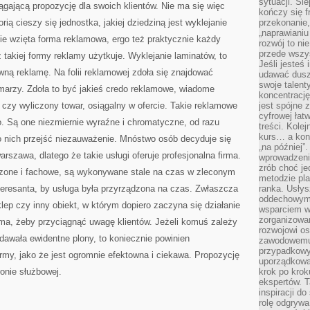
sytuacji. Śl
ągającą propozycję dla swoich klientów. Nie ma się więc
kończy się f
rią cieszy się jednostka, jakiej dziedziną jest wyklejanie
przekonanie,
„naprawiani
ie wzięta forma reklamowa, ergo też praktycznie każdy
rozwój to nie
przede wszy
 takiej formy reklamy użytkuje. Wyklejanie laminatów, to
Jeśli jesteś 
ywną reklamę. Na folii reklamowej zdoła się znajdować
udawać dusz
swoje talent
amarzy. Zdoła to być jakieś credo reklamowe, wiadome
koncentrację
 czy wyliczony towar, osiągalny w ofercie. Takie reklamowe
jest spójne 
cyfrowej łat
go. Są one niezmiernie wyraźne i chromatyczne, od razu
treści. Kole
kurs… a konk
o nich przejść niezauważenie. Mnóstwo osób decyduje się
„na później”
arszawa, dlatego że takie usługi oferuje profesjonalna firma.
wprowadzeni
zrób choć je
czone i fachowe, są wykonywane stale na czas w zleconym
metodzie pl
teresanta, by usługa była przyrządzona na czas. Zwłaszcza
ranka. Usłys
oddechowym?
lep czy inny obiekt, w którym dopiero zaczyna się działanie
wsparciem w
zorganizow
ama, żeby przyciągnąć uwagę klientów. Jeżeli komuś zależy
rozwojowi o
 dawała ewidentne plony, to koniecznie powinien
zawodowemu.
przypadkowy
irmy, jako że jest ogromnie efektowna i ciekawa. Propozycję
uporządkowa
onie służbowej.
krok po krok
ekspertów. T
inspiracji d
rolę odgrywa