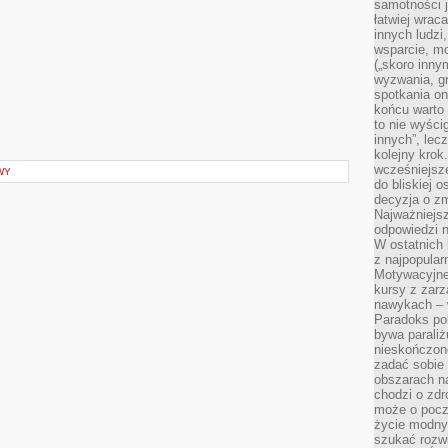
samotności j
łatwiej wra
innych ludzi
wsparcie, mo
(„skoro inny
wyzwania, g
spotkania on
końcu warto 
to nie wyści
innych”, lec
kolejny kro
wcześniejsze
WY
do bliskiej 
decyzja o zm
Najważniejsz
odpowiedzi n
W ostatnich 
z najpopular
Motywacyjne
kursy z zarz
nawykach – w
Paradoks pol
bywa parali
nieskończone
zadać sobie 
obszarach n
chodzi o zdro
może o pocz
życie modny 
szukać rozw