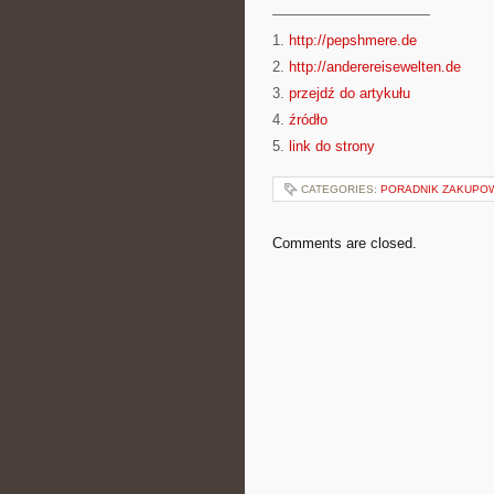
———————————
1.
http://pepshmere.de
2.
http://anderereisewelten.de
3.
przejdź do artykułu
4.
źródło
5.
link do strony
CATEGORIES:
PORADNIK ZAKUPO
Comments are closed.