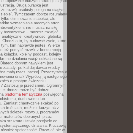
epe kopiowanie cudzych strategii często
rustracją. Drugą pułapką jest
 że rozwój osobisty polega na ciągłym
u siebie”. Tymczasem dobrze rozumiany
 tylko eliminowanie słabości, ale
stkim wzmacnianie mocnych stron.
introwertykiem, nie musisz na siłę
y towarzystwa – możesz rozwijać
y analityczne, kreatywność, głęboką
. Chodzi o to, by budować życie, które
z tym, kim naprawdę jesteś. W erze
wo też pomylić rozwój z konsumpcją
jna książka, kolejny podcast, kolejny
retne działania wciąż odkładane są
. Dlatego dobrym nawykiem jest
e zasady: po każdej dawce wiedzy
dną małą rzecz inaczej. Przeczytałeś o
anowania dnia? Wypróbuj ją następnego
załeś o prostym ćwiczeniu
 Zastosuj je przed snem. Ogromnym
 tej drodze może być dobrze
ana
platforma tematyczna
poświęcona
sobistemu, duchowemu lub
 Zamiast chaotycznie skakać po
ch treściach, możesz korzystać z
nych ścieżek rozwoju, programów
u, materiałów dobranych przez
aka struktura ułatwia przejście od
o systematycznego działania. Kluczową
 również społeczność. Rozwijać się w