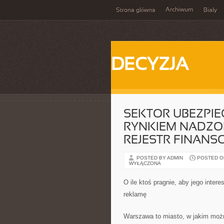
Archiwum
Strona główna
Biały
DECYZJA
SEKTOR UBEZPIE
RYNKIEM NADZO
REJESTR FINANS
POSTED BY ADMIN
POSTED ON 
WYŁĄCZONA
O ile ktoś pragnie, aby jego inter
reklamę
Warszawa to miasto, w jakim możn