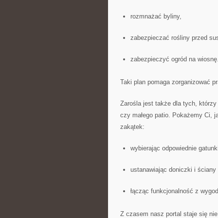
rozmnażać byliny,
zabezpieczać rośliny przed su
zabezpieczyć ogród na wiosnę
Taki plan pomaga zorganizować pra
Zarośla jest także dla tych, którz
czy małego patio. Pokażemy Ci, j
zakątek:
wybierając odpowiednie gatunki
ustanawiając doniczki i ściany 
łącząc funkcjonalność z wygod
Z czasem nasz portal staje się nie