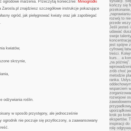
sytuacji. Śl
ać ogrodowe marzenia. Przeczytaj koniecznie:
Miniogródki
kończy się f
 Zarosla.pl znajdziesz szczegółowe instrukcje pokazujące
przekonanie,
„naprawiani
własny ogród, jak pielęgnować kwiaty oraz jak zapobiegać
rozwój to nie
.
przede wszy
Jeśli jesteś 
udawać dusz
swoje talent
koncentrację
jest spójne 
ia kwiatów,
cyfrowej łat
treści. Kole
kurs… a konk
szone skrzynie,
„na później”
wprowadzeni
zrób choć je
ania,
metodzie pl
ranka. Usłys
oddechowym?
wsparciem w
zorganizow
rozwojowi o
 odżywiania roślin.
zawodowemu.
przypadkowy
uporządkowa
 pisany w sposób przystępny, ale jednocześnie
krok po krok
ekspertów. T
y ogrodnik nie poczuje się przytłoczony, a zaawansowany
inspiracji d
treść.
rolę odgrywa