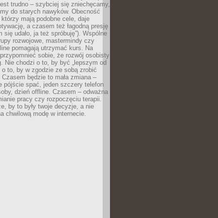
est trudno – szybciej się zniechęcamy,
camy do starych nawyków. Obecność
, którzy mają podobne cele, daje
tywację, a czasem też łagodną presję
m się udało, ja też spróbuję”). Wspólne
rupy rozwojowe, mastermindy czy
line pomagają utrzymać kurs. Na
przypomnieć sobie, że rozwój osobisty
g. Nie chodzi o to, by być „lepszym od
z o to, by w zgodzie ze sobą zrobić
k. Czasem będzie to mała zmiana –
 pójście spać, jeden szczery telefon
osoby, dzień offline. Czasem – odważna
ianie pracy czy rozpoczęciu terapii.
e, by to były twoje decyzje, a nie
a chwilową modę w internecie.