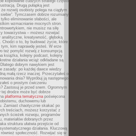
epe kopiowanie cudzych strategii często
rustracją. Drugą pułapką jest
 że rozwój osobisty polega na ciągłym
u siebie”. Tymczasem dobrze rozumiany
 tylko eliminowanie słabości, ale
stkim wzmacnianie mocnych stron.
introwertykiem, nie musisz na siłę
y towarzystwa – możesz rozwijać
y analityczne, kreatywność, głęboką
. Chodzi o to, by budować życie, które
z tym, kim naprawdę jesteś. W erze
wo też pomylić rozwój z konsumpcją
jna książka, kolejny podcast, kolejny
retne działania wciąż odkładane są
. Dlatego dobrym nawykiem jest
e zasady: po każdej dawce wiedzy
dną małą rzecz inaczej. Przeczytałeś o
anowania dnia? Wypróbuj ją następnego
załeś o prostym ćwiczeniu
 Zastosuj je przed snem. Ogromnym
 tej drodze może być dobrze
ana
platforma tematyczna
poświęcona
sobistemu, duchowemu lub
 Zamiast chaotycznie skakać po
ch treściach, możesz korzystać z
nych ścieżek rozwoju, programów
u, materiałów dobranych przez
aka struktura ułatwia przejście od
o systematycznego działania. Kluczową
 również społeczność. Rozwijać się w