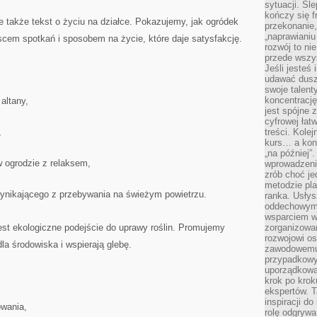
sytuacji. Śl
kończy się f
ale także tekst o życiu na działce. Pokazujemy, jak ogródek
przekonanie,
„naprawiani
jscem spotkań i sposobem na życie, które daje satysfakcję.
rozwój to nie
przede wszy
Jeśli jesteś 
udawać dusz
swoje talent
koncentrację
altany,
jest spójne 
cyfrowej łat
,
treści. Kole
kurs… a konk
„na później”
w ogrodzie z relaksem,
wprowadzeni
zrób choć je
metodzie pl
wynikającego z przebywania na świeżym powietrzu.
ranka. Usłys
oddechowym?
wsparciem w
st ekologiczne podejście do uprawy roślin. Promujemy
zorganizow
rozwojowi o
la środowiska i wspierają glebę.
zawodowemu.
przypadkowy
uporządkowa
krok po krok
ekspertów. T
inspiracji d
owania,
rolę odgrywa