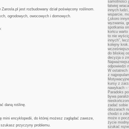
samotności j
łatwiej wra
Zarosla.pl jest rozbudowany dział poświęcony roślinom.
innych ludzi
wsparcie, mo
obnych, ogrodowych, owocowych i domowych.
(„skoro inny
wyzwania, g
spotkania on
o:
końcu warto 
to nie wyści
innych”, lec
kolejny kro
wcześniejsze
do bliskiej 
decyzja o zm
Najważniejsz
odpowiedzi n
W ostatnich 
z najpopular
Motywacyjne
kursy z zarz
nawykach – w
Paradoks pol
bywa parali
nieskończone
ć daną roślinę.
zadać sobie 
obszarach n
chodzi o zdro
może o pocz
cję mini encyklopedii, do której możesz zaglądać zawsze,
życie modny 
y szukasz przyczyny problemu.
szukać rozw