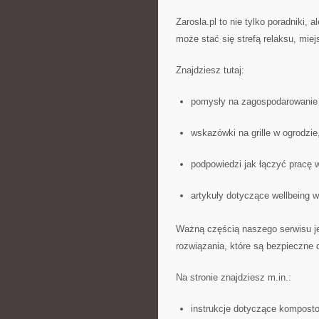
Zarosla.pl to nie tylko poradniki, 
może stać się strefą relaksu, mie
Znajdziesz tutaj:
pomysły na zagospodarowanie 
wskazówki na grille w ogrodzie
podpowiedzi jak łączyć pracę 
artykuły dotyczące wellbeing 
Ważną częścią naszego serwisu je
rozwiązania, które są bezpieczne d
Na stronie znajdziesz m.in.:
instrukcje dotyczące kompost