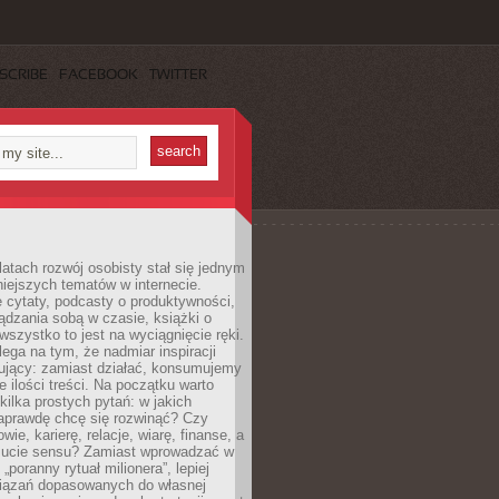
SCRIBE
FACEBOOK
TWITTER
latach rozwój osobisty stał się jednym
niejszych tematów w internecie.
 cytaty, podcasty o produktywności,
ądzania sobą w czasie, książki o
szystko to jest na wyciągnięcie ręki.
ega na tym, że nadmiar inspiracji
żujący: zamiast działać, konsumujemy
 ilości treści. Na początku warto
kilka prostych pytań: w jakich
aprawdę chcę się rozwinąć? Czy
wie, karierę, relacje, wiarę, finanse, a
ucie sensu? Zamiast wprowadzać w
„poranny rytuał milionera”, lepiej
iązań dopasowanych do własnej