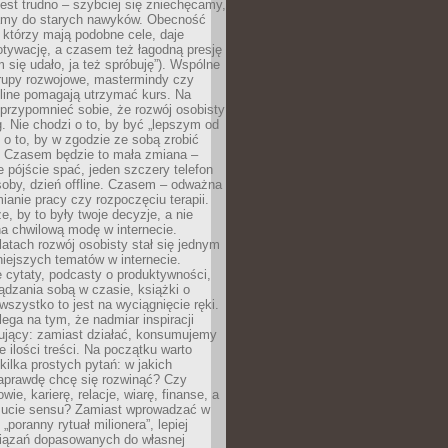
est trudno – szybciej się zniechęcamy,
camy do starych nawyków. Obecność
, którzy mają podobne cele, daje
tywację, a czasem też łagodną presję
m się udało, ja też spróbuję”). Wspólne
rupy rozwojowe, mastermindy czy
line pomagają utrzymać kurs. Na
przypomnieć sobie, że rozwój osobisty
g. Nie chodzi o to, by być „lepszym od
z o to, by w zgodzie ze sobą zrobić
k. Czasem będzie to mała zmiana –
 pójście spać, jeden szczery telefon
osoby, dzień offline. Czasem – odważna
ianie pracy czy rozpoczęciu terapii.
e, by to były twoje decyzje, a nie
a chwilową modę w internecie.
latach rozwój osobisty stał się jednym
niejszych tematów w internecie.
 cytaty, podcasty o produktywności,
ądzania sobą w czasie, książki o
szystko to jest na wyciągnięcie ręki.
ega na tym, że nadmiar inspiracji
żujący: zamiast działać, konsumujemy
 ilości treści. Na początku warto
kilka prostych pytań: w jakich
aprawdę chcę się rozwinąć? Czy
wie, karierę, relacje, wiarę, finanse, a
ucie sensu? Zamiast wprowadzać w
„poranny rytuał milionera”, lepiej
iązań dopasowanych do własnej