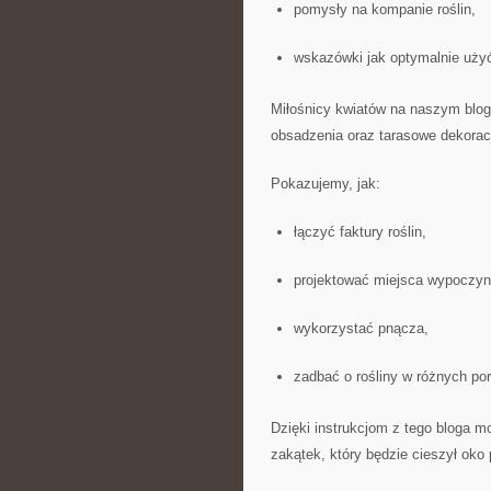
pomysły na kompanie roślin,
wskazówki jak optymalnie uży
Miłośnicy kwiatów na naszym blogu
obsadzenia oraz tarasowe dekorac
Pokazujemy, jak:
łączyć faktury roślin,
projektować miejsca wypoczyn
wykorzystać pnącza,
zadbać o rośliny w różnych por
Dzięki instrukcjom z tego bloga 
zakątek, który będzie cieszył oko 