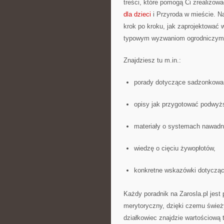
treści, które pomogą Ci zrealizow
dla dzieci
i Przyroda w mieście. Na
krok po kroku, jak zaprojektować 
typowym wyzwaniom ogrodniczym
Znajdziesz tu m.in.:
porady dotyczące sadzonkowan
opisy jak przygotować podwyż
materiały o systemach nawadni
wiedzę o cięciu żywopłotów,
konkretne wskazówki dotyczące
Każdy poradnik na Zarosla.pl jest
merytoryczny, dzięki czemu śwież
działkowiec znajdzie wartościową 