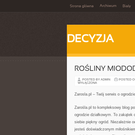
Archiwum
Strona główna
Biały
DECYZJA
ROŚLINY MIODODA
POSTED BY ADMIN
POSTED ON 
WYŁĄCZONA
Zarosla.pl – Twój serwis o ogrodzi
Zarośla.pl to kompleksowy blog p
ogrodzie działkowym. To zakątek d
siebie piękny ogród. Niezależnie o
jesteś doświadczonym miłośnikiem 