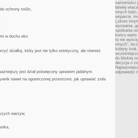
samotności j
łatwiej wra
do ochrony roślin,
innych ludzi
wsparcie, mo
(„skoro inny
,
wyzwania, g
spotkania on
końcu warto 
mi w duchu eko.
to nie wyści
innych”, lec
kolejny kro
yć działkę, który jest nie tylko estetyczny, ale również
wcześniejsze
do bliskiej 
decyzja o zm
Najważniejsz
jważniejszy jest dział poświęcony uprawom jadalnym.
odpowiedzi n
nik nawet na ograniczonej przestrzeni, jak uprawiać zioła
jszych warzyw,
nika,