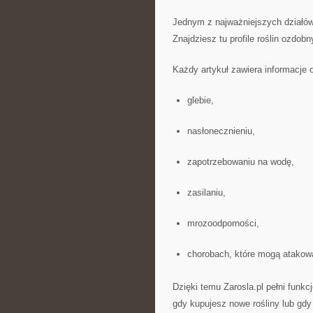
Jednym z najważniejszych działów 
Znajdziesz tu profile roślin ozd
Każdy artykuł zawiera informacje 
glebie,
nasłonecznieniu,
zapotrzebowaniu na wodę,
zasilaniu,
mrozoodporności,
chorobach, które mogą atakowa
Dzięki temu Zarosla.pl pełni funk
gdy kupujesz nowe rośliny lub gd