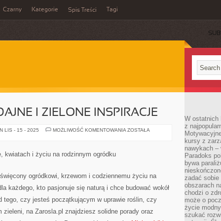
Czarny
Kategorie
Tagi
Spis Treści
SUB
JNE I ZIELONE INSPIRACJE
W ostatnich 
z najpopular
ROŚLINY
LIS - 15 - 2025
MOŻLIWOŚĆ KOMENTOWANIA
ZOSTAŁA
Motywacyjne
MIODODAJNE
kursy z zarz
I
ZIELONE
nawykach – w
INSPIRACJE
e, kwiatach i życiu na rodzinnym ogródku
Paradoks pol
bywa parali
nieskończone
oświęcony ogródkowi, krzewom i codziennemu życiu na
zadać sobie 
obszarach n
la każdego, kto pasjonuje się naturą i chce budować wokół
chodzi o zdro
d tego, czy jesteś początkującym w uprawie roślin, czy
może o pocz
życie modny 
zieleni, na Zarosla.pl znajdziesz solidne porady oraz
szukać rozw