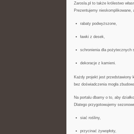
Zarosla.pl to także królestwo wła
Prezentujemy nieskomplikowane, a
rabaty podwyższone,
ławki z desek,
schronienia dla pożytecznych 
dekoracje z kamieni.
Każdy projekt jest przedstawiony 
bez doświadczenia mogła zbudować
Na portalu dbamy o to, aby działk
Dlatego przygotowujemy sezonowe 
siać rośliny,
przycinać żywopłoty,