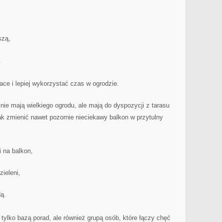
szą,
.
ce i lepiej wykorzystać czas w ogrodzie.
y nie mają wielkiego ogrodu, ale mają do dyspozycji z tarasu
ak zmienić nawet pozornie nieciekawy balkon w przytulny
 na balkon,
zieleni,
ą.
 tylko bazą porad, ale również grupą osób, które łączy chęć