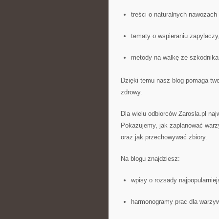
treści o naturalnych nawozach 
tematy o wspieraniu zapylaczy
metody na walkę ze szkodnika
Dzięki temu nasz blog pomaga tworz
zdrowy.
Dla wielu odbiorców Zarosla.pl na
Pokazujemy, jak zaplanować warzyw
oraz jak przechowywać zbiory.
Na blogu znajdziesz:
wpisy o rozsady najpopularnie
harmonogramy prac dla warzyw