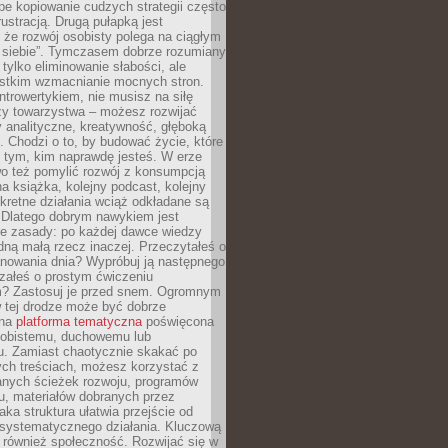
epe kopiowanie cudzych strategii często
rustracją. Drugą pułapką jest
 że rozwój osobisty polega na ciągłym
u siebie”. Tymczasem dobrze rozumiany
 tylko eliminowanie słabości, ale
stkim wzmacnianie mocnych stron.
introwertykiem, nie musisz na siłę
y towarzystwa – możesz rozwijać
y analityczne, kreatywność, głęboką
. Chodzi o to, by budować życie, które
z tym, kim naprawdę jesteś. W erze
wo też pomylić rozwój z konsumpcją
jna książka, kolejny podcast, kolejny
retne działania wciąż odkładane są
. Dlatego dobrym nawykiem jest
e zasady: po każdej dawce wiedzy
dną małą rzecz inaczej. Przeczytałeś o
anowania dnia? Wypróbuj ją następnego
załeś o prostym ćwiczeniu
 Zastosuj je przed snem. Ogromnym
 tej drodze może być dobrze
ana
platforma tematyczna
poświęcona
sobistemu, duchowemu lub
 Zamiast chaotycznie skakać po
ch treściach, możesz korzystać z
nych ścieżek rozwoju, programów
u, materiałów dobranych przez
aka struktura ułatwia przejście od
o systematycznego działania. Kluczową
 również społeczność. Rozwijać się w