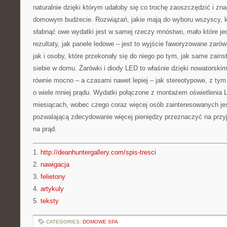
naturalnie dzięki którym udałoby się co trochę zaoszczędzić i zn
domowym budżecie. Rozwiązań, jakie mają do wyboru wszyscy, kt
słabnąć owe wydatki jest w samej rzeczy mnóstwo, mało które jed
rezultaty, jak panele ledowe – jest to wyjście faworyzowane zarów
jak i osoby, które przekonały się do niego po tym, jak same zain
siebie w domu. Żarówki i diody LED to właśnie dzięki nowatorsk
równie mocno – a czasami nawet lepiej – jak stereotypowe, z tym 
o wiele mniej prądu. Wydatki połączone z montażem oświetlenia L
miesiącach, wobec czego coraz więcej osób zainteresowanych jes
pozwalającą zdecydowanie więcej pieniędzy przeznaczyć na prz
na prąd.
1.
http://deanhuntergallery.com/spis-tresci
2.
nawigacja
3.
felietony
4.
artykuly
5.
teksty
CATEGORIES:
DOMOWE SPA