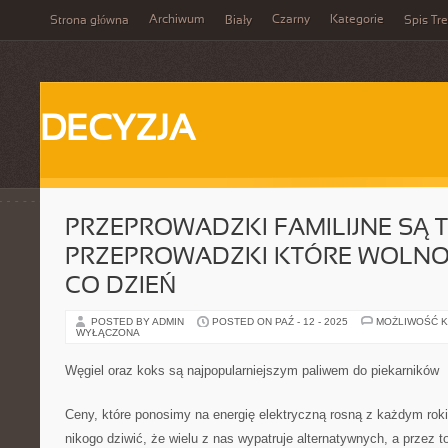
Archiwum
Czarny
Kategorie
Strona główna
Biały
Spis Tre
DECYZJA
PRZEPROWADZKI FAMILIJNE SĄ 
PRZEPROWADZKI KTÓRE WOLNO
CO DZIEŃ
POSTED BY ADMIN
POSTED ON PAŹ - 12 - 2025
MOŻLIWOŚĆ 
WYŁĄCZONA
Węgiel oraz koks są najpopularniejszym paliwem do piekarników
Ceny, które ponosimy na energię elektryczną rosną z każdym ro
nikogo dziwić, że wielu z nas wypatruje alternatywnych, a przez t