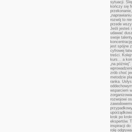
sytuacji. Śl
kończy się f
przekonanie,
„naprawiani
rozwój to nie
przede wszy
Jeśli jesteś 
udawać dusz
swoje talent
koncentrację
jest spójne 
cyfrowej łat
treści. Kole
kurs… a konk
„na później”
wprowadzeni
zrób choć je
metodzie pl
ranka. Usłys
oddechowym?
wsparciem w
zorganizow
rozwojowi o
zawodowemu.
przypadkowy
uporządkowa
krok po krok
ekspertów. T
inspiracji d
rolę odgrywa