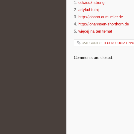
1.
odwiedź stronę
2.
artykuł tutaj
3.
http://johann-aumueller.de
4.
http://johannsen-shorthorn.de
5.
więcej na ten temat
CATEGORIES:
TECHNOLOGIA I IN
Comments are closed.