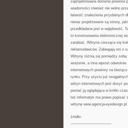
zaprojektowana domena powinna po
wiadomości również nie wolno prz
łatwość znalezienia przydatnych 
nieraz projektowane są strony, ja
przedkładana jest w wątpliwość. T
to konstruowania elektronicznej wi
zarabiać. Witryna ciesząca się kol
reklamodawców. Zabiegają oni o sz
Witryny różnią się pomiędzy sob
wrażenie, a inna wprost odwrotnie.
internetowych powinny na bieżąco 
rynku. Przy użyciu już osiągalnyc
witryn internetowych jest dosyć p
postać ją oglądająca w krótki czas
też informatyk ma prawo popisać 
witrynę www.agencja-eyedesign.pl –
źródło:
———————————