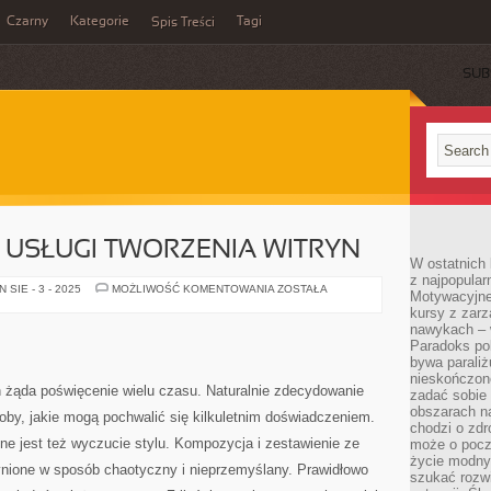
Czarny
Kategorie
Tagi
Spis Treści
SUB
USŁUGI TWORZENIA WITRYN
W ostatnich 
z najpopular
PROFESJONALNE
SIE - 3 - 2025
MOŻLIWOŚĆ KOMENTOWANIA
ZOSTAŁA
Motywacyjne
USŁUGI
kursy z zarz
TWORZENIA
WITRYN
nawykach – w
Paradoks pol
bywa parali
nieskończone
h żąda poświęcenie wielu czasu. Naturalnie zdecydowanie
zadać sobie 
obszarach n
oby, jakie mogą pochwalić się kilkuletnim doświadczeniem.
chodzi o zdro
ne jest też wyczucie stylu. Kompozycja i zestawienie ze
może o pocz
życie modny 
ynione w sposób chaotyczny i nieprzemyślany. Prawidłowo
szukać rozw