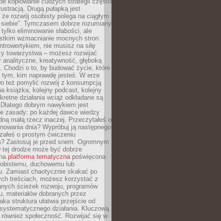
epe kopiowanie cudzych strategii często
rustracją. Drugą pułapką jest
 że rozwój osobisty polega na ciągłym
u siebie”. Tymczasem dobrze rozumiany
 tylko eliminowanie słabości, ale
stkim wzmacnianie mocnych stron.
introwertykiem, nie musisz na siłę
y towarzystwa – możesz rozwijać
y analityczne, kreatywność, głęboką
. Chodzi o to, by budować życie, które
z tym, kim naprawdę jesteś. W erze
wo też pomylić rozwój z konsumpcją
jna książka, kolejny podcast, kolejny
retne działania wciąż odkładane są
. Dlatego dobrym nawykiem jest
e zasady: po każdej dawce wiedzy
dną małą rzecz inaczej. Przeczytałeś o
anowania dnia? Wypróbuj ją następnego
załeś o prostym ćwiczeniu
 Zastosuj je przed snem. Ogromnym
 tej drodze może być dobrze
ana
platforma tematyczna
poświęcona
sobistemu, duchowemu lub
 Zamiast chaotycznie skakać po
ch treściach, możesz korzystać z
nych ścieżek rozwoju, programów
u, materiałów dobranych przez
aka struktura ułatwia przejście od
o systematycznego działania. Kluczową
 również społeczność. Rozwijać się w