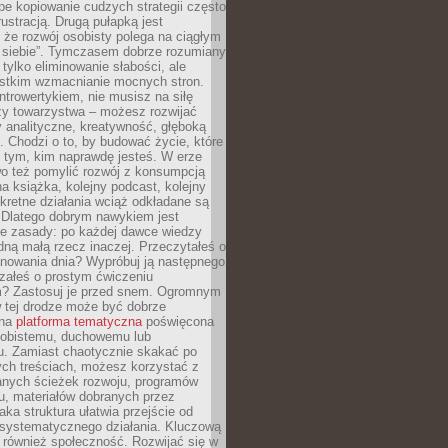
epe kopiowanie cudzych strategii często
rustracją. Drugą pułapką jest
 że rozwój osobisty polega na ciągłym
u siebie”. Tymczasem dobrze rozumiany
 tylko eliminowanie słabości, ale
stkim wzmacnianie mocnych stron.
introwertykiem, nie musisz na siłę
y towarzystwa – możesz rozwijać
y analityczne, kreatywność, głęboką
. Chodzi o to, by budować życie, które
z tym, kim naprawdę jesteś. W erze
wo też pomylić rozwój z konsumpcją
jna książka, kolejny podcast, kolejny
retne działania wciąż odkładane są
. Dlatego dobrym nawykiem jest
e zasady: po każdej dawce wiedzy
dną małą rzecz inaczej. Przeczytałeś o
anowania dnia? Wypróbuj ją następnego
załeś o prostym ćwiczeniu
 Zastosuj je przed snem. Ogromnym
 tej drodze może być dobrze
ana
platforma tematyczna
poświęcona
sobistemu, duchowemu lub
 Zamiast chaotycznie skakać po
ch treściach, możesz korzystać z
nych ścieżek rozwoju, programów
u, materiałów dobranych przez
aka struktura ułatwia przejście od
o systematycznego działania. Kluczową
 również społeczność. Rozwijać się w