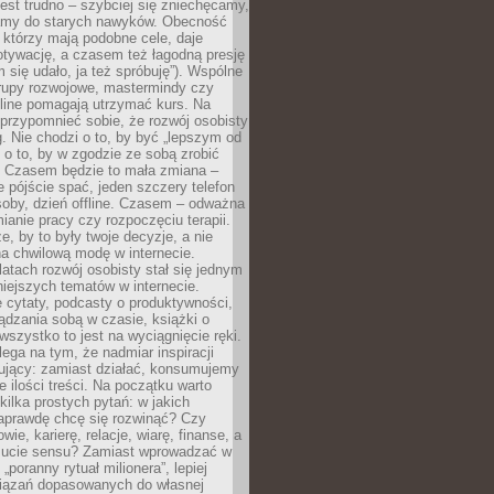
est trudno – szybciej się zniechęcamy,
camy do starych nawyków. Obecność
, którzy mają podobne cele, daje
tywację, a czasem też łagodną presję
m się udało, ja też spróbuję”). Wspólne
rupy rozwojowe, mastermindy czy
line pomagają utrzymać kurs. Na
przypomnieć sobie, że rozwój osobisty
g. Nie chodzi o to, by być „lepszym od
z o to, by w zgodzie ze sobą zrobić
k. Czasem będzie to mała zmiana –
 pójście spać, jeden szczery telefon
osoby, dzień offline. Czasem – odważna
ianie pracy czy rozpoczęciu terapii.
e, by to były twoje decyzje, a nie
a chwilową modę w internecie.
latach rozwój osobisty stał się jednym
niejszych tematów w internecie.
 cytaty, podcasty o produktywności,
ądzania sobą w czasie, książki o
szystko to jest na wyciągnięcie ręki.
ega na tym, że nadmiar inspiracji
żujący: zamiast działać, konsumujemy
 ilości treści. Na początku warto
kilka prostych pytań: w jakich
aprawdę chcę się rozwinąć? Czy
wie, karierę, relacje, wiarę, finanse, a
ucie sensu? Zamiast wprowadzać w
„poranny rytuał milionera”, lepiej
iązań dopasowanych do własnej