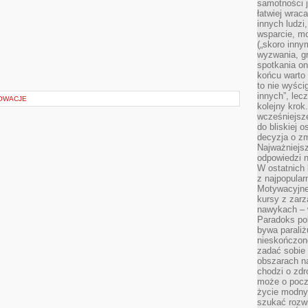
samotności j
łatwiej wra
innych ludzi
wsparcie, mo
(„skoro inny
wyzwania, g
spotkania on
końcu warto 
to nie wyści
innych”, lec
NOWACJE
kolejny kro
wcześniejsze
do bliskiej 
decyzja o zm
Najważniejsz
odpowiedzi n
W ostatnich 
z najpopular
Motywacyjne
kursy z zarz
nawykach – w
Paradoks pol
bywa parali
nieskończone
zadać sobie 
obszarach n
chodzi o zdro
może o pocz
życie modny 
szukać rozw