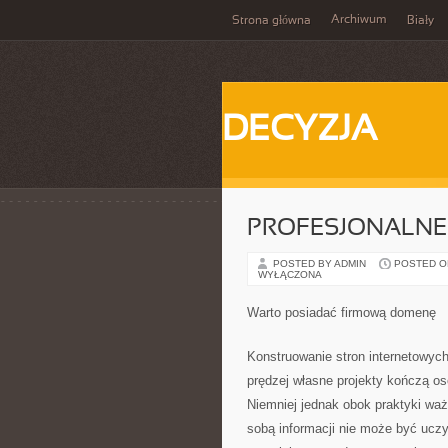
Archiwum
Strona główna
Biały
DECYZJA
PROFESJONALNE 
POSTED BY ADMIN
POSTED ON 
WYŁĄCZONA
Warto posiadać firmową domenę
Konstruowanie stron internetowyc
prędzej własne projekty kończą os
Niemniej jednak obok praktyki waż
sobą informacji nie może być ucz