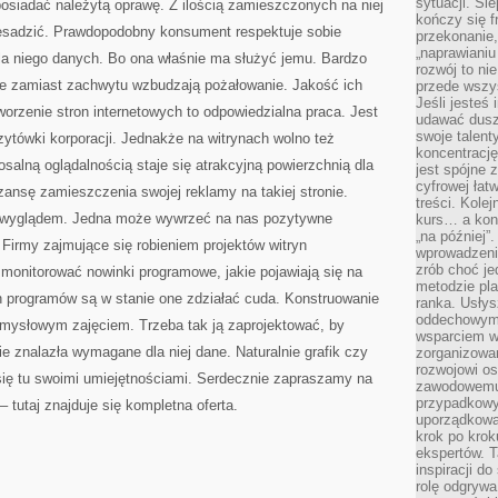
sytuacji. Śl
siadać należytą oprawę. Z ilością zamieszczonych na niej
kończy się f
esadzić. Prawdopodobny konsument respektuje sobie
przekonanie,
„naprawiani
dla niego danych. Bo ona właśnie ma służyć jemu. Bardzo
rozwój to nie
kie zamiast zachwytu wzbudzają pożałowanie. Jakość ich
przede wszy
Jeśli jesteś 
worzenie stron internetowych to odpowiedzialna praca. Jest
udawać dusz
swoje talent
zytówki korporacji. Jednakże na witrynach wolno też
koncentrację
osalną oglądalnością staje się atrakcyjną powierzchnią dla
jest spójne 
cyfrowej łat
ansę zamieszczenia swojej reklamy na takiej stronie.
treści. Kole
ą wyglądem. Jedna może wywrzeć na nas pozytywne
kurs… a konk
„na później”
 Firmy zajmujące się robieniem projektów witryn
wprowadzeni
zrób choć je
monitorować nowinki programowe, jakie pojawiają się na
metodzie pl
h programów są w stanie one zdziałać cuda. Konstruowanie
ranka. Usłys
oddechowym?
omysłowym zajęciem. Trzeba tak ją zaprojektować, by
wsparciem w
ie znalazła wymagane dla niej dane. Naturalnie grafik czy
zorganizow
rozwojowi o
się tu swoimi umiejętnościami. Serdecznie zapraszamy na
zawodowemu.
przypadkowy
 tutaj znajduje się kompletna oferta.
uporządkowa
krok po krok
ekspertów. T
inspiracji d
rolę odgrywa