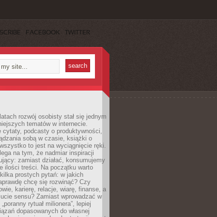
SCRIBE
FACEBOOK
TWITTER
latach rozwój osobisty stał się jednym
niejszych tematów w internecie.
 cytaty, podcasty o produktywności,
ądzania sobą w czasie, książki o
szystko to jest na wyciągnięcie ręki.
ega na tym, że nadmiar inspiracji
żujący: zamiast działać, konsumujemy
 ilości treści. Na początku warto
kilka prostych pytań: w jakich
aprawdę chcę się rozwinąć? Czy
wie, karierę, relacje, wiarę, finanse, a
ucie sensu? Zamiast wprowadzać w
„poranny rytuał milionera”, lepiej
iązań dopasowanych do własnej