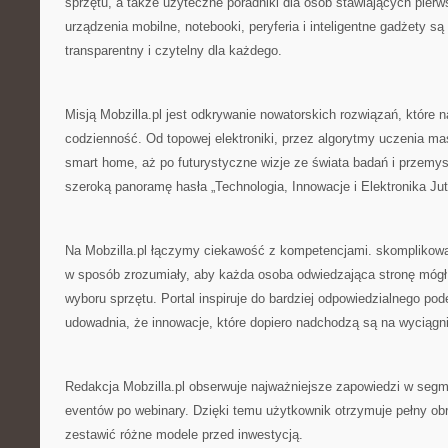
sprzętu, a także użyteczne poradniki dla osób stawiających pierws
urządzenia mobilne, notebooki, peryferia i inteligentne gadżety s
transparentny i czytelny dla każdego.
Misją Mobzilla.pl jest odkrywanie nowatorskich rozwiązań, które 
codzienność. Od topowej elektroniki, przez algorytmy uczenia m
smart home, aż po futurystyczne wizje ze świata badań i przemys
szeroką panoramę hasła „Technologia, Innowacje i Elektronika Jut
Na Mobzilla.pl łączymy ciekawość z kompetencjami. skomplikow
w sposób zrozumiały, aby każda osoba odwiedzająca stronę móg
wyboru sprzętu. Portal inspiruje do bardziej odpowiedzialnego podej
udowadnia, że innowacje, które dopiero nadchodzą są na wyciągni
Redakcja Mobzilla.pl obserwuje najważniejsze zapowiedzi w segme
eventów po webinary. Dzięki temu użytkownik otrzymuje pełny obr
zestawić różne modele przed inwestycją.