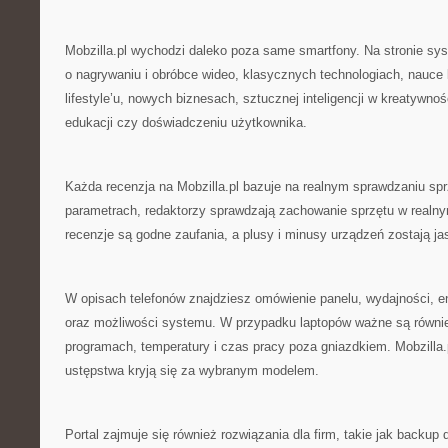
Mobzilla.pl wychodzi daleko poza same smartfony. Na stronie syst
o nagrywaniu i obróbce wideo, klasycznych technologiach, nauc
lifestyle’u, nowych biznesach, sztucznej inteligencji w kreatywno
edukacji czy doświadczeniu użytkownika.
Każda recenzja na Mobzilla.pl bazuje na realnym sprawdzaniu sp
parametrach, redaktorzy sprawdzają zachowanie sprzętu w realny
recenzje są godne zaufania, a plusy i minusy urządzeń zostają j
W opisach telefonów znajdziesz omówienie panelu, wydajności, 
oraz możliwości systemu. W przypadku laptopów ważne są równie
programach, temperatury i czas pracy poza gniazdkiem. Mobzilla.
ustępstwa kryją się za wybranym modelem.
Portal zajmuje się również rozwiązania dla firm, takie jak backup 