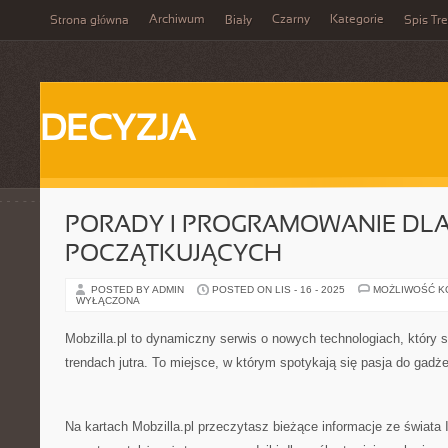
Archiwum
Czarny
Kategorie
Strona główna
Biały
Spis Tre
DECYZJA
PORADY I PROGRAMOWANIE DL
POCZĄTKUJĄCYCH
POSTED BY ADMIN
POSTED ON LIS - 16 - 2025
MOŻLIWOŚĆ 
WYŁĄCZONA
Mobzilla.pl to dynamiczny serwis o nowych technologiach, który s
trendach jutra. To miejsce, w którym spotykają się pasja do gadż
Na kartach Mobzilla.pl przeczytasz bieżące informacje ze świata 