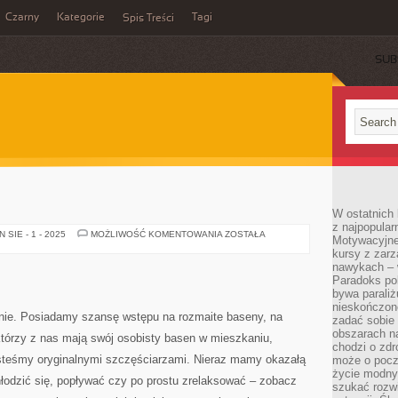
Czarny
Kategorie
Tagi
Spis Treści
SUB
W ostatnich 
z najpopular
PŁYWALNIA
SIE - 1 - 2025
MOŻLIWOŚĆ KOMENTOWANIA
ZOSTAŁA
Motywacyjne
kursy z zarz
nawykach – w
Paradoks pol
bywa parali
nieskończone
nie. Posiadamy szansę wstępu na rozmaite baseny, na
zadać sobie 
obszarach n
którzy z nas mają swój osobisty basen w mieszkaniu,
chodzi o zdro
jesteśmy oryginalnymi szczęściarzami. Nieraz mamy okazałą
może o pocz
życie modny 
łodzić się, popływać czy po prostu zrelaksować – zobacz
szukać rozw