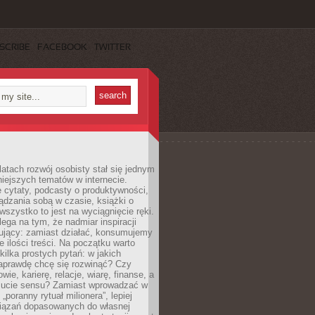
SCRIBE
FACEBOOK
TWITTER
latach rozwój osobisty stał się jednym
niejszych tematów w internecie.
 cytaty, podcasty o produktywności,
ądzania sobą w czasie, książki o
szystko to jest na wyciągnięcie ręki.
ega na tym, że nadmiar inspiracji
żujący: zamiast działać, konsumujemy
 ilości treści. Na początku warto
kilka prostych pytań: w jakich
aprawdę chcę się rozwinąć? Czy
wie, karierę, relacje, wiarę, finanse, a
ucie sensu? Zamiast wprowadzać w
„poranny rytuał milionera”, lepiej
iązań dopasowanych do własnej