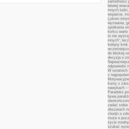
samotności j
łatwiej wra
innych ludzi
wsparcie, mo
(„skoro inny
wyzwania, g
spotkania on
końcu warto 
to nie wyści
innych”, lec
kolejny kro
wcześniejsze
do bliskiej 
decyzja o zm
Najważniejsz
odpowiedzi n
W ostatnich 
z najpopular
Motywacyjne
kursy z zarz
nawykach – w
Paradoks pol
bywa parali
nieskończone
zadać sobie 
obszarach n
chodzi o zdro
może o pocz
życie modny 
szukać rozw