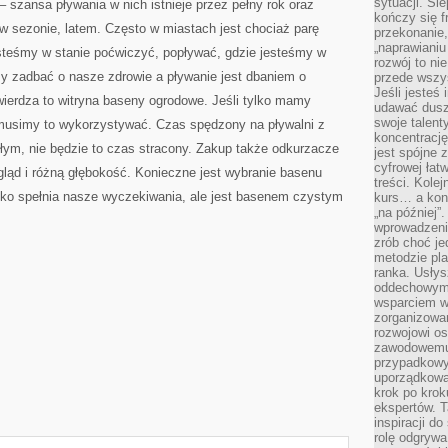
sytuacji. Śl
 szansa pływania w nich istnieje przez pełny rok oraz
kończy się f
 w sezonie, latem. Często w miastach jest chociaż parę
przekonanie,
„naprawiani
esteśmy w stanie poćwiczyć, popływać, gdzie jesteśmy w
rozwój to nie
my zadbać o nasze zdrowie a pływanie jest dbaniem o
przede wszy
Jeśli jesteś 
wierdza to witryna baseny ogrodowe. Jeśli tylko mamy
udawać dusz
swoje talent
musimy to wykorzystywać. Czas spędzony na pływalni z
koncentrację
łym, nie będzie to czas stracony. Zakup także odkurzacze
jest spójne 
cyfrowej łat
ąd i różną głębokość. Konieczne jest wybranie basenu
treści. Kole
ylko spełnia nasze wyczekiwania, ale jest basenem czystym
kurs… a konk
„na później”
wprowadzeni
zrób choć je
metodzie pl
ranka. Usłys
oddechowym?
wsparciem w
zorganizow
rozwojowi o
zawodowemu.
przypadkowy
uporządkowa
krok po krok
ekspertów. T
inspiracji d
rolę odgrywa