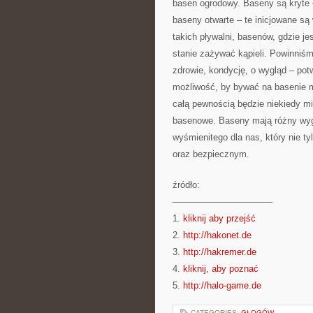
basen ogrodowy. Baseny są kryte –
baseny otwarte – te inicjowane są
takich pływalni, basenów, gdzie j
stanie zażywać kąpieli. Powinniś
zdrowie, kondycję, o wygląd – pot
możliwość, by bywać na basenie 
całą pewnością będzie niekiedy mi
basenowe. Baseny mają różny wygl
wyśmienitego dla nas, który nie t
oraz bezpiecznym.
źródło:
———————————
1.
kliknij aby przejść
2.
http://hakonet.de
3.
http://hakremer.de
4.
kliknij, aby poznać
5.
http://halo-game.de
CATEGORIES:
GŁOGÓW