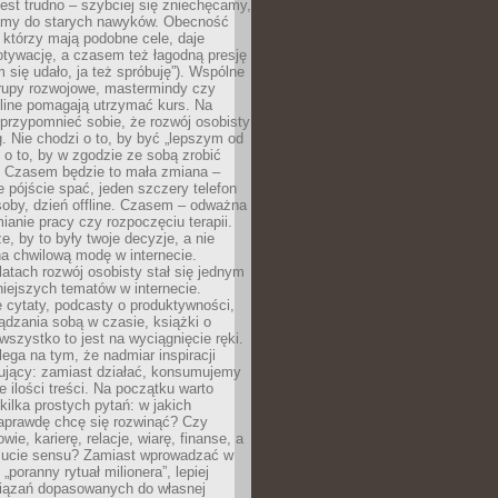
est trudno – szybciej się zniechęcamy,
camy do starych nawyków. Obecność
, którzy mają podobne cele, daje
tywację, a czasem też łagodną presję
m się udało, ja też spróbuję”). Wspólne
rupy rozwojowe, mastermindy czy
line pomagają utrzymać kurs. Na
przypomnieć sobie, że rozwój osobisty
g. Nie chodzi o to, by być „lepszym od
z o to, by w zgodzie ze sobą zrobić
k. Czasem będzie to mała zmiana –
 pójście spać, jeden szczery telefon
osoby, dzień offline. Czasem – odważna
ianie pracy czy rozpoczęciu terapii.
e, by to były twoje decyzje, a nie
a chwilową modę w internecie.
latach rozwój osobisty stał się jednym
niejszych tematów w internecie.
 cytaty, podcasty o produktywności,
ądzania sobą w czasie, książki o
szystko to jest na wyciągnięcie ręki.
ega na tym, że nadmiar inspiracji
żujący: zamiast działać, konsumujemy
 ilości treści. Na początku warto
kilka prostych pytań: w jakich
aprawdę chcę się rozwinąć? Czy
wie, karierę, relacje, wiarę, finanse, a
ucie sensu? Zamiast wprowadzać w
„poranny rytuał milionera”, lepiej
iązań dopasowanych do własnej