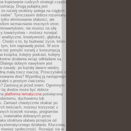
epe kopiowanie cudzych strategii często
rustracją. Drugą pułapką jest
 że rozwój osobisty polega na ciągłym
u siebie”. Tymczasem dobrze rozumiany
 tylko eliminowanie słabości, ale
stkim wzmacnianie mocnych stron.
introwertykiem, nie musisz na siłę
y towarzystwa – możesz rozwijać
y analityczne, kreatywność, głęboką
. Chodzi o to, by budować życie, które
z tym, kim naprawdę jesteś. W erze
wo też pomylić rozwój z konsumpcją
jna książka, kolejny podcast, kolejny
retne działania wciąż odkładane są
. Dlatego dobrym nawykiem jest
e zasady: po każdej dawce wiedzy
dną małą rzecz inaczej. Przeczytałeś o
anowania dnia? Wypróbuj ją następnego
załeś o prostym ćwiczeniu
 Zastosuj je przed snem. Ogromnym
 tej drodze może być dobrze
ana
platforma tematyczna
poświęcona
sobistemu, duchowemu lub
 Zamiast chaotycznie skakać po
ch treściach, możesz korzystać z
nych ścieżek rozwoju, programów
u, materiałów dobranych przez
aka struktura ułatwia przejście od
o systematycznego działania. Kluczową
 również społeczność. Rozwijać się w