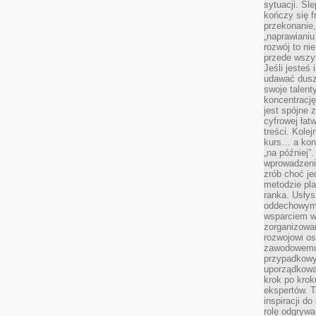
sytuacji. Śl
kończy się f
przekonanie,
„naprawiani
rozwój to nie
przede wszy
Jeśli jesteś 
udawać dusz
swoje talent
koncentrację
jest spójne 
cyfrowej łat
treści. Kole
kurs… a konk
„na później”
wprowadzeni
zrób choć je
metodzie pl
ranka. Usłys
oddechowym?
wsparciem w
zorganizow
rozwojowi o
zawodowemu.
przypadkowy
uporządkowa
krok po krok
ekspertów. T
inspiracji d
rolę odgrywa