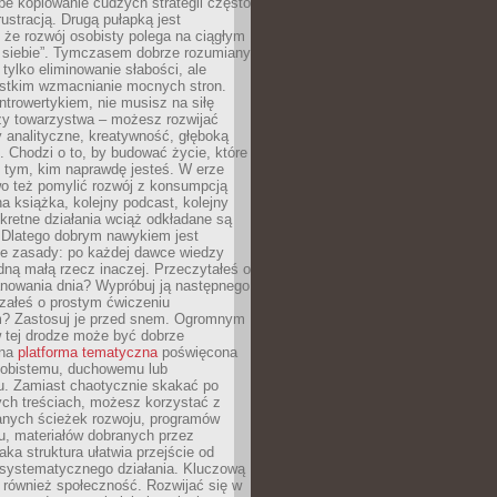
epe kopiowanie cudzych strategii często
rustracją. Drugą pułapką jest
 że rozwój osobisty polega na ciągłym
u siebie”. Tymczasem dobrze rozumiany
 tylko eliminowanie słabości, ale
stkim wzmacnianie mocnych stron.
introwertykiem, nie musisz na siłę
y towarzystwa – możesz rozwijać
y analityczne, kreatywność, głęboką
. Chodzi o to, by budować życie, które
z tym, kim naprawdę jesteś. W erze
wo też pomylić rozwój z konsumpcją
jna książka, kolejny podcast, kolejny
retne działania wciąż odkładane są
. Dlatego dobrym nawykiem jest
e zasady: po każdej dawce wiedzy
dną małą rzecz inaczej. Przeczytałeś o
anowania dnia? Wypróbuj ją następnego
załeś o prostym ćwiczeniu
 Zastosuj je przed snem. Ogromnym
 tej drodze może być dobrze
ana
platforma tematyczna
poświęcona
sobistemu, duchowemu lub
 Zamiast chaotycznie skakać po
ch treściach, możesz korzystać z
nych ścieżek rozwoju, programów
u, materiałów dobranych przez
aka struktura ułatwia przejście od
o systematycznego działania. Kluczową
 również społeczność. Rozwijać się w