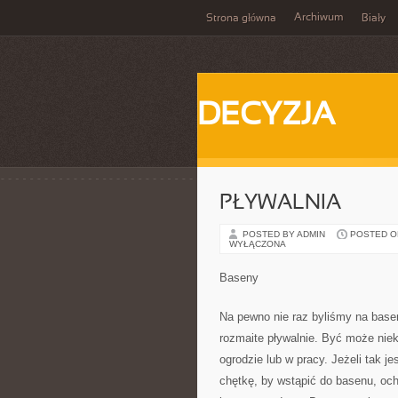
Archiwum
Strona główna
Biały
DECYZJA
PŁYWALNIA
POSTED BY ADMIN
POSTED ON 
WYŁĄCZONA
Baseny
Na pewno nie raz byliśmy na base
rozmaite pływalnie. Być może nie
ogrodzie lub w pracy. Jeżeli tak 
chętkę, by wstąpić do basenu, och