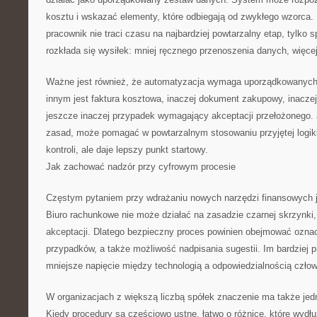
kosztu i wskazać elementy, które odbiegają od zwykłego wzorca. 
pracownik nie traci czasu na najbardziej powtarzalny etap, tylko 
rozkłada się wysiłek: mniej ręcznego przenoszenia danych, więc
Ważne jest również, że automatyzacja wymaga uporządkowanych
innym jest faktura kosztowa, inaczej dokument zakupowy, inaczej
jeszcze inaczej przypadek wymagający akceptacji przełożonego. 
zasad, może pomagać w powtarzalnym stosowaniu przyjętej logik
kontroli, ale daje lepszy punkt startowy.
Jak zachować nadzór przy cyfrowym procesie
Częstym pytaniem przy wdrażaniu nowych narzędzi finansowych je
Biuro rachunkowe nie może działać na zasadzie czarnej skrzynki, w
akceptacji. Dlatego bezpieczny proces powinien obejmować ozna
przypadków, a także możliwość nadpisania sugestii. Im bardziej p
mniejsze napięcie między technologią a odpowiedzialnością człow
W organizacjach z większą liczbą spółek znaczenie ma także jed
Kiedy procedury są częściowo ustne, łatwo o różnice, które wydł