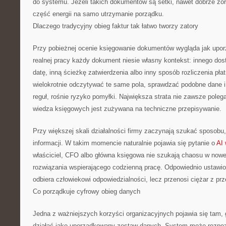
do systemu. Jeżeli takich dokumentów są setki, nawet dobrze zor
część energii na samo utrzymanie porządku.
Dlaczego tradycyjny obieg faktur tak łatwo tworzy zatory
Przy pobieżnej ocenie księgowanie dokumentów wygląda jak upo
realnej pracy każdy dokument niesie własny kontekst: innego dost
datę, inną ścieżkę zatwierdzenia albo inny sposób rozliczenia pła
wielokrotnie odczytywać te same pola, sprawdzać podobne dane i
reguł, rośnie ryzyko pomyłki. Największa strata nie zawsze polega
wiedza księgowych jest zużywana na techniczne przepisywanie.
Przy większej skali działalności firmy zaczynają szukać sposobu
informacji. W takim momencie naturalnie pojawia się pytanie o
AI 
właściciel, CFO albo główna księgowa nie szukają chaosu w nowej 
rozwiązania wspierającego codzienną pracę. Odpowiednio ustawi
odbiera człowiekowi odpowiedzialności, lecz przenosi ciężar z prz
Co porządkuje cyfrowy obieg danych
Jedna z ważniejszych korzyści organizacyjnych pojawia się tam
działać jako uporządkowany zestaw danych. System może rozpoz