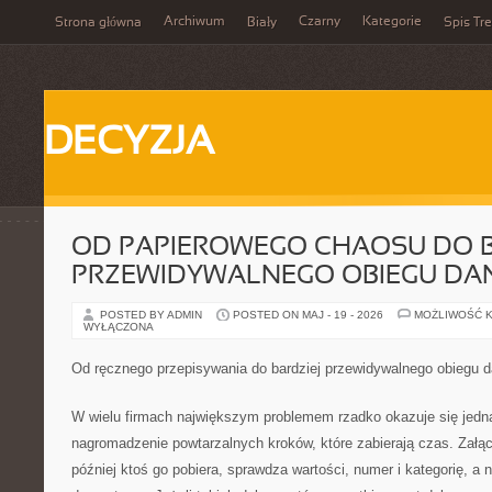
Archiwum
Czarny
Kategorie
Strona główna
Biały
Spis Tre
DECYZJA
OD PAPIEROWEGO CHAOSU DO B
PRZEWIDYWALNEGO OBIEGU DA
POSTED BY ADMIN
POSTED ON MAJ - 19 - 2026
MOŻLIWOŚĆ 
WYŁĄCZONA
Od ręcznego przepisywania do bardziej przewidywalnego obiegu 
W wielu firmach największym problemem rzadko okazuje się jedn
nagromadzenie powtarzalnych kroków, które zabierają czas. Załąc
później ktoś go pobiera, sprawdza wartości, numer i kategorię, a 