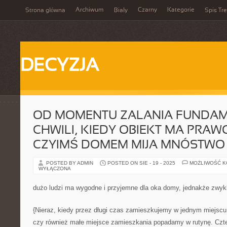
Archiwum
Czarny
Kategorie
Strona główna
Biały
Spis Tre
DECYZJA
OD MOMENTU ZALANIA FUNDA
CHWILI, KIEDY OBIEKT MA PRAW
CZYIMŚ DOMEM MIJA MNÓSTWO
POSTED BY ADMIN
POSTED ON SIE - 19 - 2025
MOŻLIWOŚĆ 
WYŁĄCZONA
dużo ludzi ma wygodne i przyjemne dla oka domy, jednakże zwyk
{Nieraz, kiedy przez długi czas zamieszkujemy w jednym miejscu 
czy również małe miejsce zamieszkania popadamy w rutynę. Czter