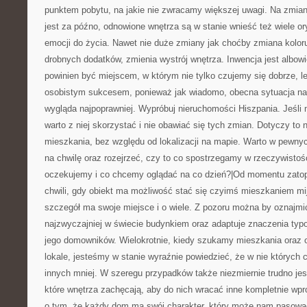
punktem pobytu, na jakie nie zwracamy większej uwagi. Na zmiany
jest za późno, odnowione wnętrza są w stanie wnieść też wiele o
emocji do życia. Nawet nie duże zmiany jak choćby zmiana koloru
drobnych dodatków, zmienia wystrój wnętrza. Inwencja jest albo
powinien być miejscem, w którym nie tylko czujemy się dobrze, l
osobistym sukcesem, ponieważ jak wiadomo, obecna sytuacja na
wygląda najpoprawniej. Wypróbuj nieruchomości Hiszpania. Jeśli
warto z niej skorzystać i nie obawiać się tych zmian. Dotyczy to
mieszkania, bez względu od lokalizacji na mapie. Warto w pewn
na chwilę oraz rozejrzeć, czy to co spostrzegamy w rzeczywistoś
oczekujemy i co chcemy oglądać na co dzień?|Od momentu zato
chwili, gdy obiekt ma możliwość stać się czyimś mieszkaniem m
szczegół ma swoje miejsce i o wiele. Z pozoru można by oznajmi
najzwyczajniej w świecie budynkiem oraz adaptuje znaczenia typ
jego domowników. Wielokrotnie, kiedy szukamy mieszkania oraz
lokale, jesteśmy w stanie wyraźnie powiedzieć, że w nie których
innych mniej. W szeregu przypadków także niezmiernie trudno je
które wnętrza zachęcają, aby do nich wracać inne kompletnie wpr
o tym, że każdy dom ma swój charakter, który może nam pasować,