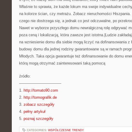
Właśnie to sprawia, że każde lokum ma swoje indywidualne cechy,
na kolorze ścian, czy metrażu. Zobacz nieruchomości Hiszpania
czego nie dostrzega się, a jednak co jest odczuwalne, po przekro
Nawet w wyborze przyszłego domu newralgiczną rolę odgrywać mo
poza ceną i lokalizacją, która zawsze jest istotna.|Ludzie zakłada
na wzniesienie domu dla siebie mogą liczyć na dofinansowania z
budowy domu dla jednej rodziny gwarantowane są w ramach prog
Młodych. Taka opcja gwarantuje też dofinansowanie do domu en
którą mogą otrzymać zainteresowani taką pomocą
źródło:
———————————
1.
http://tomato90.com
2.
http://tomografik.de
3.
zobacz szczegóły
4.
pełny artykuł
5.
poznaj szczegóły
CATEGORIES:
WSPÓŁCZESNE TRENDY