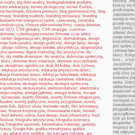
sytuacji. Śl
e rodzin
,
big data analizy
,
biodegradowalne produkty
,
kończy się f
iznes edukacyjny
,
biznes ekologiczny
,
biznes Europa
,
przekonanie,
eria handmade
,
biżuteria premium
,
blog gastronomiczny
,
blog
„naprawiani
irmowy
,
branding osobisty
,
branding restauracji
,
branding
rozwój to nie
budownictwo energooszczędne
,
caravaning
,
ceramika
przede wszy
ekonstrukcyjna
,
chmura obliczeniowa firmy
,
ciasta domowe
,
Jeśli jesteś 
ent SEO
,
CSR globalny
,
CSR strategie
,
customer
udawać dusz
 domowe
,
cyberbezpieczeństwo firmowe
,
czas wolny
swoje talent
 center
,
degustacja win
,
degustacje
,
dermatologia
,
design
koncentrację
esign funkcjonalny
,
design graficzny
,
design lamp
,
design
jest spójne 
,
design roślinny
,
design światła
,
dezynfekcja
,
diagnostyka
cyfrowej łat
tyka sportowa
,
digital marketing
,
diy artystyczne
,
diy
treści. Kole
yki
,
diy meble drewniane
,
diy wnętrza
,
dobrostan społeczny
,
kurs… a konk
 klucz
,
domowe biuro inspiracje
,
domowe oszczędzanie
,
„na później”
ne
,
doradztwo ogrodnicze
,
druk 3d hobby
,
druk cyfrowy
,
wprowadzeni
,
edukacja artystyczna
,
edukacja artystyczna dzieci
,
zrób choć je
kacja finansowa dzieci
,
edukacja hybrydowa
,
edukacja
metodzie pl
,
edukacja techniczna
,
edukacja zawodowa
,
edukacja
ranka. Usłys
tna szkolna
,
ekologia miejska
,
ekologia społeczna
,
oddechowym?
a społeczna
,
ekoturystyka
,
elektromobilność
,
elektronika
wsparciem w
ergia cieplna
,
energia jądrowa
,
energia solarna
,
escape
zorganizow
y biznesowe
,
eventy filmowe
,
eventy firmowe integracyjne
,
rozwojowi o
lturalne
,
eventy polityczne
,
eventy przygodowe
,
eventy
zawodowemu.
book Ads
,
fashion show
,
festiwale nauki
,
film animowany
,
przypadkowy
rowe
,
finanse korporacyjne
,
finansowanie nauki
,
firewall
,
uporządkowa
,
food delivery online
,
food design
,
food influencerzy
,
food
krok po krok
festival
,
fotografia artystyczna
,
fotografia dziecięca
,
ekspertów. T
bna
,
fotografia sportowa
,
fotowoltaika materiały
,
gadżety
inspiracji d
lizacja
,
Google Ads
,
grafika interaktywna
,
grafika
rolę odgrywa
a
,
gry edukacyjne mobilne
,
gry karciane rodzinne
,
gry