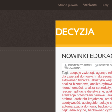
Archiwum
Strona główna
Biały
DECYZJA
NOWINKI EDUKA
POSTED BY ADMIN
POSTED ON
WYŁĄCZONA
Tagi:
adopcje zwierząt
,
agencje r
dla zwierząt domowych
,
akcesoria
aktywność twórcza
,
akustyka wnę
analiza biznesowa
,
analiza cyfrow
nieruchomości
,
analiza sprzedaży
rescue
,
aplikacje dietetyczne
,
apl
aranżacja przestrzeni biurowej
,
ara
arbitraż
,
architekt krajobrazu
,
arch
asertywność
,
audioguide
,
aukcje s
automatyzacja domowa
,
backup d
bajki edukacyjne
,
bankowość cyfr