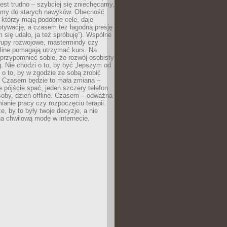
est trudno – szybciej się zniechęcamy,
camy do starych nawyków. Obecność
, którzy mają podobne cele, daje
tywację, a czasem też łagodną presję
m się udało, ja też spróbuję”). Wspólne
rupy rozwojowe, mastermindy czy
line pomagają utrzymać kurs. Na
przypomnieć sobie, że rozwój osobisty
g. Nie chodzi o to, by być „lepszym od
z o to, by w zgodzie ze sobą zrobić
k. Czasem będzie to mała zmiana –
 pójście spać, jeden szczery telefon
osoby, dzień offline. Czasem – odważna
ianie pracy czy rozpoczęciu terapii.
e, by to były twoje decyzje, a nie
a chwilową modę w internecie.