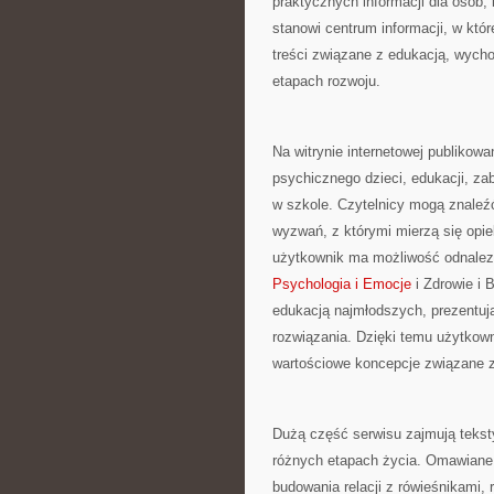
praktycznych informacji dla osób,
stanowi centrum informacji, w któ
treści związane z edukacją, wych
etapach rozwoju.
Na witrynie internetowej publikow
psychicznego dzieci, edukacji, z
w szkole. Czytelnicy mogą znaleź
wyzwań, z którymi mierzą się opie
użytkownik ma możliwość odnalez
Psychologia i Emocje
i Zdrowie i 
edukacją najmłodszych, prezentuj
rozwiązania. Dzięki temu użytko
wartościowe koncepcje związane 
Dużą część serwisu zajmują tekst
różnych etapach życia. Omawiane 
budowania relacji z rówieśnikami,