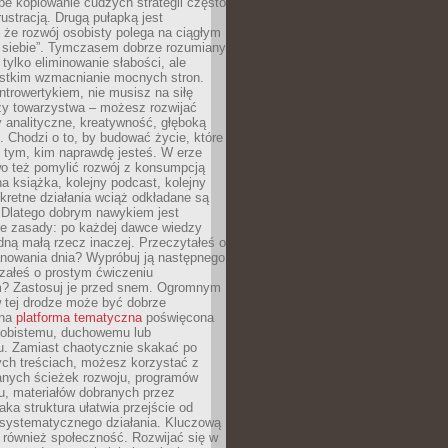
epe kopiowanie cudzych strategii często
rustracją. Drugą pułapką jest
 że rozwój osobisty polega na ciągłym
u siebie”. Tymczasem dobrze rozumiany
 tylko eliminowanie słabości, ale
stkim wzmacnianie mocnych stron.
introwertykiem, nie musisz na siłę
y towarzystwa – możesz rozwijać
y analityczne, kreatywność, głęboką
. Chodzi o to, by budować życie, które
z tym, kim naprawdę jesteś. W erze
wo też pomylić rozwój z konsumpcją
jna książka, kolejny podcast, kolejny
retne działania wciąż odkładane są
. Dlatego dobrym nawykiem jest
e zasady: po każdej dawce wiedzy
dną małą rzecz inaczej. Przeczytałeś o
anowania dnia? Wypróbuj ją następnego
załeś o prostym ćwiczeniu
 Zastosuj je przed snem. Ogromnym
 tej drodze może być dobrze
ana
platforma tematyczna
poświęcona
sobistemu, duchowemu lub
 Zamiast chaotycznie skakać po
ch treściach, możesz korzystać z
nych ścieżek rozwoju, programów
u, materiałów dobranych przez
aka struktura ułatwia przejście od
o systematycznego działania. Kluczową
 również społeczność. Rozwijać się w