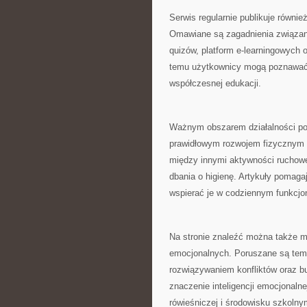
Serwis regularnie publikuje równ
Omawiane są zagadnienia związane
quizów, platform e-learningowych o
temu użytkownicy mogą poznawać a
współczesnej edukacji.
Ważnym obszarem działalności por
prawidłowym rozwojem fizycznym 
między innymi aktywności ruchowe
dbania o higienę. Artykuły pomaga
wspierać je w codziennym funkcjo
Na stronie znaleźć można także m
emocjonalnych. Poruszane są tema
rozwiązywaniem konfliktów oraz bu
znaczenie inteligencji emocjonalne
rówieśniczej i środowisku szkolny