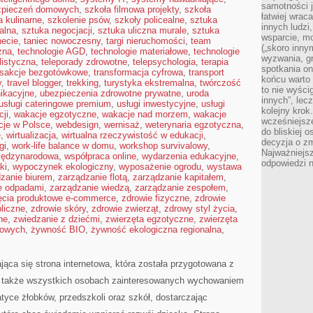
samotności j
zpieczeń domowych
,
szkoła filmowa projekty
,
szkoła
łatwiej wra
a kulinarne
,
szkolenie psów
,
szkoły policealne
,
sztuka
innych ludzi
alna
,
sztuka negocjacji
,
sztuka uliczna murale
,
sztuka
wsparcie, mo
necie
,
taniec nowoczesny
,
targi nieruchomości
,
team
(„skoro inny
zna
,
technologie AGD
,
technologie materiałowe
,
technologie
wyzwania, g
listyczna
,
teleporady zdrowotne
,
telepsychologia
,
terapia
spotkania on
nsakcje bezgotówkowe
,
transformacja cyfrowa
,
transport
końcu warto 
y
,
travel blogger
,
trekking
,
turystyka ekstremalna
,
twórczość
to nie wyści
ikacyjne
,
ubezpieczenia zdrowotne prywatne
,
uroda
innych”, lec
usługi cateringowe premium
,
usługi inwestycyjne
,
usługi
kolejny kro
ji
,
wakacje egzotyczne
,
wakacje nad morzem
,
wakacje
wcześniejsze
cje w Polsce
,
webdesign
,
wernisaż
,
weterynaria egzotyczna
,
do bliskiej 
e
,
wirtualizacja
,
wirtualna rzeczywistość w edukacji
,
decyzja o zm
gi
,
work-life balance w domu
,
workshop survivalowy
,
Najważniejsz
iędzynarodowa
,
współpraca online
,
wydarzenia edukacyjne
,
odpowiedzi n
ki
,
wypoczynek ekologiczny
,
wyposażenie ogrodu
,
wystawa
zanie biurem
,
zarządzanie flotą
,
zarządzanie kapitałem
,
e odpadami
,
zarządzanie wiedzą
,
zarządzanie zespołem
,
ęcia produktowe e-commerce
,
zdrowie fizyczne
,
zdrowie
liczne
,
zdrowie skóry
,
zdrowie zwierząt
,
zdrowy styl życia
,
ne
,
zwiedzanie z dziećmi
,
zwierzęta egzotyczne
,
zwierzęta
mowych
,
żywność BIO
,
żywność ekologiczna regionalna
,
jąca się strona internetowa, która została przygotowana z
a także wszystkich osobach zainteresowanych wychowaniem
atyce żłobków, przedszkoli oraz szkół, dostarczając