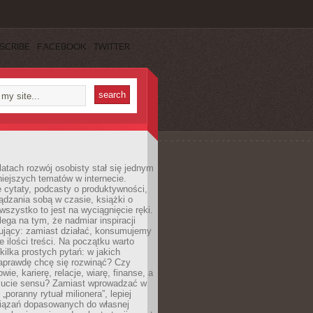
SCRIBE
FACEBOOK
TWITTER
latach rozwój osobisty stał się jednym
niejszych tematów w internecie.
 cytaty, podcasty o produktywności,
ądzania sobą w czasie, książki o
szystko to jest na wyciągnięcie ręki.
ega na tym, że nadmiar inspiracji
żujący: zamiast działać, konsumujemy
 ilości treści. Na początku warto
kilka prostych pytań: w jakich
aprawdę chcę się rozwinąć? Czy
wie, karierę, relacje, wiarę, finanse, a
ucie sensu? Zamiast wprowadzać w
„poranny rytuał milionera”, lepiej
iązań dopasowanych do własnej