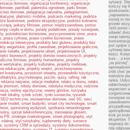
sytuacji. Śl
anizacja domowa
,
organizacja konferencji
,
organizacje
kończy się f
 domowe
,
paintball
,
paleniska ogrodowe
,
parki linowe
,
przekonanie,
nictwo domowe
,
pielęgnacja naturalna
,
pielęgniarstwo
,
„naprawiani
ukacyjne
,
płatności mobilne
,
podcasts marketing
,
podróże
rozwój to nie
róże budżetowe
,
podróże ekspedycyjne
,
podróże kulinarne
,
przede wszy
zyczepą
,
pokazy filmowe
,
pomoc międzynarodowa
,
pomoc
Jeśli jesteś 
ompy ciepła w domu
,
porady podatkowe
,
porady rozwojowe
,
udawać dusz
sty
,
pośrednictwo biznesowe
,
pozycjonowanie stron
,
praca
swoje talent
e
,
prasa cyfrowa
,
prawo cywilne biznesowe
,
prawo
koncentrację
rodukcja telewizyjna
,
produkty bez glutenu
,
produkty bez
jest spójne 
ukty wegańskie
,
profile zawodowe
,
projektowanie graficzne
,
cyfrowej łat
anie światła
,
projektowanie ubrań
,
projektowanie UI
,
treści. Kole
nętrz biurowych
,
projekty domów nowoczesnych
,
projekty
kurs… a konk
raficzne firmowe
,
projekty humanitarne
,
projekty
„na później”
we wertykalne
,
projekty kulturalne
,
projekty meblowe
,
wprowadzeni
zne edukacyjne
,
projekty wnętrz
,
przechowywanie
,
zrób choć je
zeń kreatywna
,
przestrzeń otwarta
,
przewodniki turystyczne
,
metodzie pl
ofilaktyka
,
psychoterapia
,
puzzle
,
quizy
,
rafting
,
rak
ranka. Usłys
,
reklama natywna
,
relacje medialne
,
relaks w domu
,
relaks
oddechowym?
cje premium
,
roboty domowe
,
robotyka medyczna
,
rodzinne
wsparciem w
nacja
,
rośliny egzotyczne
,
rowery górskie
,
rozrywka
zorganizow
ynek lokalny
,
rynek sztuki
,
rynki surowców
,
rysunek
rozwojowi o
,
SEO techniczne
,
serowarstwo domowe
,
sieć 5G
,
sieci
zawodowemu.
anie modeli
,
smart budynki
,
smart city technologie
,
smart
przypadkowy
lesie
,
sponsoring wydarzeń
,
spotkania networkingowe
uporządkowa
nośny
,
sprzęt telekonferencyjny
,
sterowanie głosem
,
krok po krok
gia PR
,
strategie marketingowe
,
street photography
,
styl
ekspertów. T
 zdalnej
,
styl rustykalny
,
suplementy diety
,
surowce
inspiracji d
ne
,
systemy CRM w sprzedaży
,
systemy dokumentów
,
rolę odgrywa
teligentnego domu
,
systemy IT
,
systemy nawadniające
,