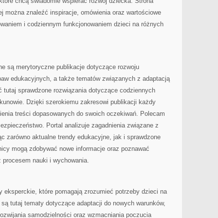
 które chcą świadomie wspierać rozwój dziecka. Strona
rej można znaleźć inspiracje, omówienia oraz wartościowe
owaniem i codziennym funkcjonowaniem dzieci na różnych
ane są merytoryczne publikacje dotyczące rozwoju
abaw edukacyjnych, a także tematów związanych z adaptacją
ć tutaj sprawdzone rozwiązania dotyczące codziennych
kunowie. Dzięki szerokiemu zakresowi publikacji każdy
ienia treści dopasowanych do swoich oczekiwań. Polecam
Bezpieczeństwo. Portal analizuje zagadnienia związane z
ąc zarówno aktualne trendy edukacyjne, jak i sprawdzone
wnicy mogą zdobywać nowe informacje oraz poznawać
z procesem nauki i wychowania.
y eksperckie, które pomagają zrozumieć potrzeby dzieci na
są tutaj tematy dotyczące adaptacji do nowych warunków,
 rozwijania samodzielności oraz wzmacniania poczucia