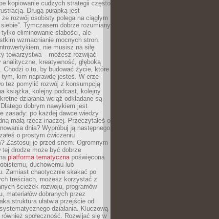
epe kopiowanie cudzych strategii często
rustracją. Drugą pułapką jest
 że rozwój osobisty polega na ciągłym
u siebie”. Tymczasem dobrze rozumiany
 tylko eliminowanie słabości, ale
stkim wzmacnianie mocnych stron.
introwertykiem, nie musisz na siłę
y towarzystwa – możesz rozwijać
y analityczne, kreatywność, głęboką
. Chodzi o to, by budować życie, które
z tym, kim naprawdę jesteś. W erze
wo też pomylić rozwój z konsumpcją
jna książka, kolejny podcast, kolejny
retne działania wciąż odkładane są
. Dlatego dobrym nawykiem jest
e zasady: po każdej dawce wiedzy
dną małą rzecz inaczej. Przeczytałeś o
anowania dnia? Wypróbuj ją następnego
załeś o prostym ćwiczeniu
 Zastosuj je przed snem. Ogromnym
 tej drodze może być dobrze
ana
platforma tematyczna
poświęcona
sobistemu, duchowemu lub
 Zamiast chaotycznie skakać po
ch treściach, możesz korzystać z
nych ścieżek rozwoju, programów
u, materiałów dobranych przez
aka struktura ułatwia przejście od
o systematycznego działania. Kluczową
 również społeczność. Rozwijać się w