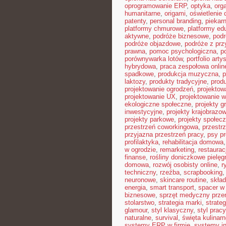
oprogramowanie ERP
,
optyka
,
org
humanitarne
,
origami
,
oświetlenie
patenty
,
personal branding
,
piekar
platformy chmurowe
,
platformy ed
aktywne
,
podróże biznesowe
,
pod
podróże objazdowe
,
podróże z pr
prawna
,
pomoc psychologiczna
,
p
porównywarka lotów
,
portfolio arty
hybrydowa
,
praca zespołowa onlin
spadkowe
,
produkcja muzyczna
,
p
laktozy
,
produkty tradycyjne
,
prod
projektowanie ogrodzeń
,
projektow
projektowanie UX
,
projektowanie w
ekologiczne społeczne
,
projekty g
inwestycyjne
,
projekty krajobrazo
projekty parkowe
,
projekty społec
przestrzeń coworkingowa
,
przestr
przyjazna przestrzeń pracy
,
psy pr
profilaktyka
,
rehabilitacja domowa
w ogrodzie
,
remarketing
,
restaura
finanse
,
rośliny doniczkowe pielęg
domowa
,
rozwój osobisty online
,
r
techniczny
,
rzeźba
,
scrapbooking
neuronowe
,
skincare routine
,
skład
energia
,
smart transport
,
spacer w 
biznesowe
,
sprzęt medyczny prze
stolarstwo
,
strategia marki
,
strate
glamour
,
styl klasyczny
,
styl pracy
naturalne
,
survival
,
święta kulinar
systemy ERP w firmie
,
systemy in