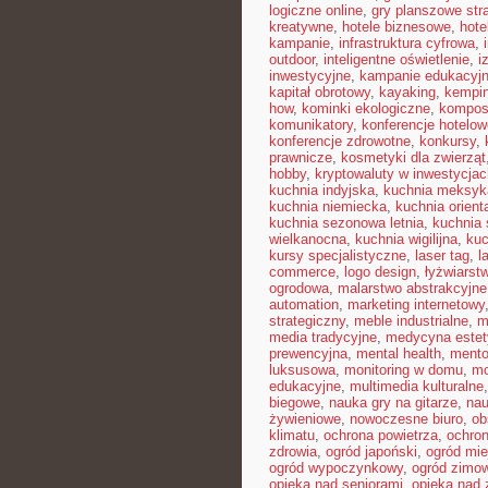
logiczne online
,
gry planszowe str
kreatywne
,
hotele biznesowe
,
hote
kampanie
,
infrastruktura cyfrowa
,
outdoor
,
inteligentne oświetlenie
,
i
inwestycyjne
,
kampanie edukacyj
kapitał obrotowy
,
kayaking
,
kempin
how
,
kominki ekologiczne
,
kompos
komunikatory
,
konferencje hotelow
konferencje zdrowotne
,
konkursy
,
prawnicze
,
kosmetyki dla zwierząt
hobby
,
kryptowaluty w inwestycjac
kuchnia indyjska
,
kuchnia meksyk
kuchnia niemiecka
,
kuchnia orient
kuchnia sezonowa letnia
,
kuchnia
wielkanocna
,
kuchnia wigilijna
,
kuc
kursy specjalistyczne
,
laser tag
,
l
commerce
,
logo design
,
łyżwiarst
ogrodowa
,
malarstwo abstrakcyjne
automation
,
marketing internetowy
strategiczny
,
meble industrialne
,
m
media tradycyjne
,
medycyna estet
prewencyjna
,
mental health
,
mento
luksusowa
,
monitoring w domu
,
mo
edukacyjne
,
multimedia kulturalne
biegowe
,
nauka gry na gitarze
,
nau
żywieniowe
,
nowoczesne biuro
,
ob
klimatu
,
ochrona powietrza
,
ochron
zdrowia
,
ogród japoński
,
ogród mie
ogród wypoczynkowy
,
ogród zimo
opieka nad seniorami
,
opieka nad