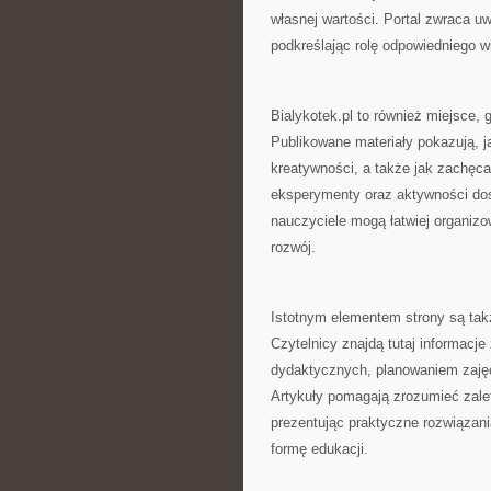
własnej wartości. Portal zwraca 
podkreślając rolę odpowiedniego ws
Bialykotek.pl to również miejsce,
Publikowane materiały pokazują, j
kreatywności, a także jak zachęca
eksperymenty oraz aktywności dos
nauczyciele mogą łatwiej organizo
rozwój.
Istotnym elementem strony są tak
Czytelnicy znajdą tutaj informacj
dydaktycznych, planowaniem zaję
Artykuły pomagają zrozumieć zal
prezentując praktyczne rozwiązan
formę edukacji.