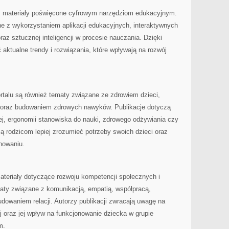
ież materiały poświęcone cyfrowym narzędziom edukacyjnym.
 z wykorzystaniem aplikacji edukacyjnych, interaktywnych
raz sztucznej inteligencji w procesie nauczania. Dzięki
ktualne trendy i rozwiązania, które wpływają na rozwój
talu są również tematy związane ze zdrowiem dzieci,
oraz budowaniem zdrowych nawyków. Publikacje dotyczą
j, ergonomii stanowiska do nauki, zdrowego odżywiania czy
ją rodzicom lepiej zrozumieć potrzeby swoich dzieci oraz
nowaniu.
ateriały dotyczące rozwoju kompetencji społecznych i
ty związane z komunikacją, empatią, współpracą,
dowaniem relacji. Autorzy publikacji zwracają uwagę na
j oraz jej wpływ na funkcjonowanie dziecka w grupie
m.