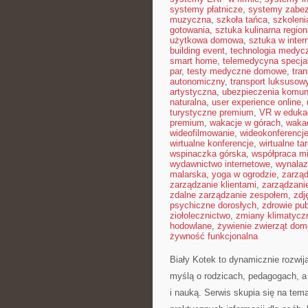
systemy płatnicze
,
systemy zabe
muzyczna
,
szkoła tańca
,
szkoleni
gotowania
,
sztuka kulinarna region
użytkowa domowa
,
sztuka w inter
building event
,
technologia medyc
smart home
,
telemedycyna specja
par
,
testy medyczne domowe
,
tra
autonomiczny
,
transport luksusow
artystyczna
,
ubezpieczenia komun
naturalna
,
user experience online
,
turystyczne premium
,
VR w edukac
premium
,
wakacje w górach
,
waka
wideofilmowanie
,
wideokonferencj
wirtualne konferencje
,
wirtualne tar
wspinaczka górska
,
współpraca m
wydawnictwo internetowe
,
wynalaz
malarska
,
yoga w ogrodzie
,
zarząd
zarządzanie klientami
,
zarządzani
zdalne zarządzanie zespołem
,
zdj
psychiczne dorosłych
,
zdrowie pub
ziołolecznictwo
,
zmiany klimatycz
hodowlane
,
żywienie zwierząt do
żywność funkcjonalna
Biały Kotek to dynamicznie rozwija
myślą o rodzicach, pedagogach, 
i nauką. Serwis skupia się na tem