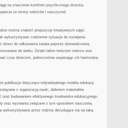
uwagę na znaczenie komfortu psychicznego dziecka,
parcia ze strony rodziców i nauczycieli.
 gdzie można znaleźć propozycje kreatywnych zajęć.
ak wykorzystywać codzienne sytuacje do rozwijania
ć dzieci do odkrywania świata poprzez doświadczenia,
tosowane do wieku. Dzięki takim treściom rodzice oraz
wać czas dzieciom, jednocześnie wspierając ich harmonijny
że publikacje dotyczące indywidualnego modelu edukacji.
e związane z organizacją nauki, doborem materiałów
ć oraz budowaniem efektywnego środowiska edukacyjnego.
ety oraz wyzwania związane z tym sposobem nauczania,
ia wykorzystywane przez rodziny decydujące się na taką