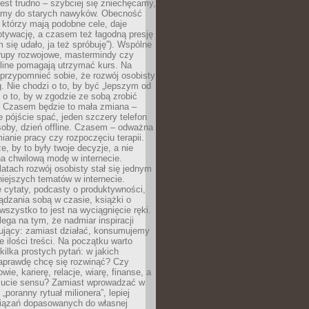
est trudno – szybciej się zniechęcamy,
camy do starych nawyków. Obecność
, którzy mają podobne cele, daje
tywację, a czasem też łagodną presję
m się udało, ja też spróbuję”). Wspólne
rupy rozwojowe, mastermindy czy
line pomagają utrzymać kurs. Na
przypomnieć sobie, że rozwój osobisty
g. Nie chodzi o to, by być „lepszym od
z o to, by w zgodzie ze sobą zrobić
k. Czasem będzie to mała zmiana –
 pójście spać, jeden szczery telefon
osoby, dzień offline. Czasem – odważna
ianie pracy czy rozpoczęciu terapii.
e, by to były twoje decyzje, a nie
a chwilową modę w internecie.
latach rozwój osobisty stał się jednym
niejszych tematów w internecie.
 cytaty, podcasty o produktywności,
ądzania sobą w czasie, książki o
szystko to jest na wyciągnięcie ręki.
ega na tym, że nadmiar inspiracji
żujący: zamiast działać, konsumujemy
 ilości treści. Na początku warto
kilka prostych pytań: w jakich
aprawdę chcę się rozwinąć? Czy
wie, karierę, relacje, wiarę, finanse, a
ucie sensu? Zamiast wprowadzać w
„poranny rytuał milionera”, lepiej
iązań dopasowanych do własnej