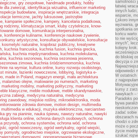
samotności j
ategiczne
,
gry zespołowe
,
handmade produkty
,
hobby
łatwiej wra
le dla zwierząt
,
identyfikacja wizualna
,
influencer marketing
innych ludzi
inspekcje budowlane
,
inspiracje wnętrzarskie
,
integracja
wsparcie, mo
zolacje termiczne
,
jachty luksusowe
,
jastrzębie
(„skoro inny
ne
,
kampanie społeczne
,
kampery
,
kancelaria podatkowa
,
wyzwania, g
g rodzinny
,
klimatyzacja smart
,
kluby czytelnicze
,
know-
spotkania on
towanie domowe
,
komunikacja interpersonalna
,
końcu warto 
e
,
konferencje kulinarne
,
konferencje naukowe żywienie
,
to nie wyści
konkursy artystyczne
,
konsultacje obywatelskie
,
konsultacje
innych”, lec
,
kosmetyki naturalne
,
krajobraz publiczny
,
kreatywne
kolejny kro
h
,
kuchnia francuska
,
kuchnia fusion
,
kuchnia grecka
,
wcześniejsze
ańska
,
kuchnia międzynarodowa
,
kuchnia molekularna
,
do bliskiej 
alna
,
kuchnia sezonowa
,
kuchnia sezonowa jesienna
,
decyzja o zm
 sezonowa zimowa
,
kuchnia śródziemnomorska
,
kuchnia
Najważniejsz
hnie na wymiar
,
kultura online
,
kursy rozwoju osobistego
,
odpowiedzi n
ast minute
,
łazienki nowoczesne
,
lobbying
,
logistyka e-
W ostatnich 
wo
,
made in Poland
,
magazyn energii
,
mała architektura
z najpopular
,
malarstwo olejne
,
malowanie po numerach
,
marketing
Motywacyjne
,
marketing mobilny
,
marketing polityczny
,
marketing
kursy z zarz
eble klasyczne
,
meble modułowe
,
meble skandynawskie
,
nawykach – w
yczna zabiegi
,
medycyna naturalna
,
medycyna
Paradoks pol
ring zawodowy
,
miejskie rośliny
,
mikroelektronika
,
moda
bywa parali
nitorowanie zdrowia domowe
,
motion design
,
multimedia
nieskończone
,
multimedia w edukacji
,
muzyka elektroniczna
,
narciarstwo
zadać sobie 
ka gry na pianinie
,
nauka śpiewu
,
nawozy naturalne
,
nawyki
obszarach n
sługa klienta online
,
ochrona danych osobowych
,
ochrona
chodzi o zdro
a przyrody
,
ochrona systemów
,
ochrona wód
,
ochrona
może o pocz
jski
,
ogród nowoczesny
,
ogród wertykalny
,
ogród wiejski
,
życie modny 
wy pomysły
,
ogrodnictwo miejskie
,
ogrzewanie ekologiczne
,
szukać rozw
 zwierzętami domowymi
,
oprogramowanie biznesowe
,