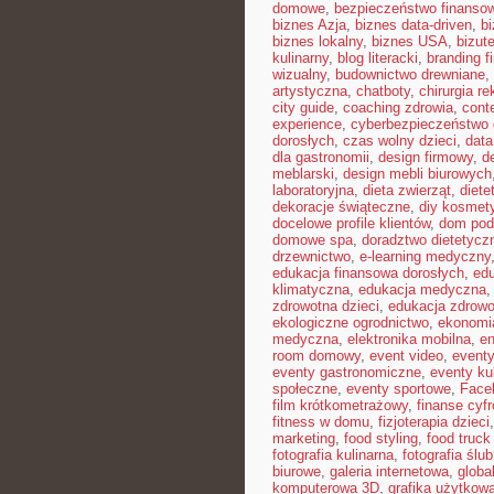
domowe
,
bezpieczeństwo finansow
biznes Azja
,
biznes data-driven
,
b
biznes lokalny
,
biznes USA
,
bizut
kulinarny
,
blog literacki
,
branding f
wizualny
,
budownictwo drewniane
,
artystyczna
,
chatboty
,
chirurgia r
city guide
,
coaching zdrowia
,
cont
experience
,
cyberbezpieczeństwo
dorosłych
,
czas wolny dzieci
,
data
dla gastronomii
,
design firmowy
,
d
meblarski
,
design mebli biurowych
laboratoryjna
,
dieta zwierząt
,
diete
dekoracje świąteczne
,
diy kosmet
docelowe profile klientów
,
dom pod
domowe spa
,
doradztwo dietetycz
drzewnictwo
,
e-learning medyczny
edukacja finansowa dorosłych
,
edu
klimatyczna
,
edukacja medyczna
zdrowotna dzieci
,
edukacja zdrowo
ekologiczne ogrodnictwo
,
ekonomi
medyczna
,
elektronika mobilna
,
en
room domowy
,
event video
,
event
eventy gastronomiczne
,
eventy ku
społeczne
,
eventy sportowe
,
Face
film krótkometrażowy
,
finanse cyf
fitness w domu
,
fizjoterapia dzieci
marketing
,
food styling
,
food truck 
fotografia kulinarna
,
fotografia ślu
biurowe
,
galeria internetowa
,
globa
komputerowa 3D
,
grafika użytkow