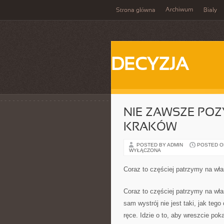
Archiwum
Strona główna
Biały
DECYZJA
NIE ZAWSZE PO
KRAKÓW
POSTED BY ADMIN
POSTED ON
WYŁĄCZONA
Coraz to częściej patrzymy na w
Coraz to częściej patrzymy na wł
sam wystrój nie jest taki, jak te
ręce. Idzie o to, aby wreszcie p