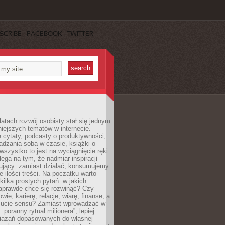
SCRIBE
FACEBOOK
TWITTER
latach rozwój osobisty stał się jednym
niejszych tematów w internecie.
 cytaty, podcasty o produktywności,
ądzania sobą w czasie, książki o
szystko to jest na wyciągnięcie ręki.
ega na tym, że nadmiar inspiracji
żujący: zamiast działać, konsumujemy
 ilości treści. Na początku warto
kilka prostych pytań: w jakich
aprawdę chcę się rozwinąć? Czy
wie, karierę, relacje, wiarę, finanse, a
ucie sensu? Zamiast wprowadzać w
„poranny rytuał milionera”, lepiej
iązań dopasowanych do własnej