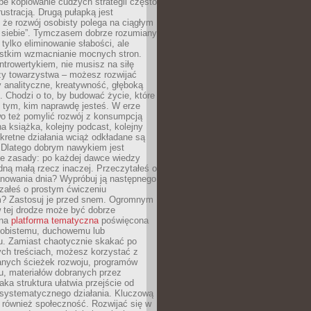
epe kopiowanie cudzych strategii często
rustracją. Drugą pułapką jest
 że rozwój osobisty polega na ciągłym
u siebie”. Tymczasem dobrze rozumiany
 tylko eliminowanie słabości, ale
stkim wzmacnianie mocnych stron.
introwertykiem, nie musisz na siłę
y towarzystwa – możesz rozwijać
y analityczne, kreatywność, głęboką
. Chodzi o to, by budować życie, które
z tym, kim naprawdę jesteś. W erze
wo też pomylić rozwój z konsumpcją
jna książka, kolejny podcast, kolejny
retne działania wciąż odkładane są
. Dlatego dobrym nawykiem jest
e zasady: po każdej dawce wiedzy
dną małą rzecz inaczej. Przeczytałeś o
anowania dnia? Wypróbuj ją następnego
załeś o prostym ćwiczeniu
 Zastosuj je przed snem. Ogromnym
 tej drodze może być dobrze
ana
platforma tematyczna
poświęcona
sobistemu, duchowemu lub
 Zamiast chaotycznie skakać po
ch treściach, możesz korzystać z
nych ścieżek rozwoju, programów
u, materiałów dobranych przez
aka struktura ułatwia przejście od
o systematycznego działania. Kluczową
 również społeczność. Rozwijać się w