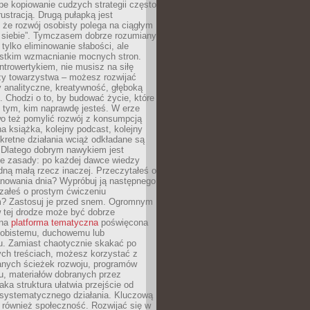
epe kopiowanie cudzych strategii często
rustracją. Drugą pułapką jest
 że rozwój osobisty polega na ciągłym
u siebie”. Tymczasem dobrze rozumiany
 tylko eliminowanie słabości, ale
stkim wzmacnianie mocnych stron.
introwertykiem, nie musisz na siłę
y towarzystwa – możesz rozwijać
y analityczne, kreatywność, głęboką
. Chodzi o to, by budować życie, które
z tym, kim naprawdę jesteś. W erze
wo też pomylić rozwój z konsumpcją
jna książka, kolejny podcast, kolejny
retne działania wciąż odkładane są
. Dlatego dobrym nawykiem jest
e zasady: po każdej dawce wiedzy
dną małą rzecz inaczej. Przeczytałeś o
anowania dnia? Wypróbuj ją następnego
załeś o prostym ćwiczeniu
 Zastosuj je przed snem. Ogromnym
 tej drodze może być dobrze
ana
platforma tematyczna
poświęcona
sobistemu, duchowemu lub
 Zamiast chaotycznie skakać po
ch treściach, możesz korzystać z
nych ścieżek rozwoju, programów
u, materiałów dobranych przez
aka struktura ułatwia przejście od
o systematycznego działania. Kluczową
 również społeczność. Rozwijać się w