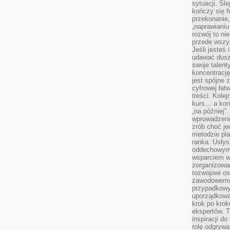
sytuacji. Śl
kończy się f
przekonanie,
„naprawiani
rozwój to nie
przede wszy
Jeśli jesteś 
udawać dusz
swoje talent
koncentrację
jest spójne 
cyfrowej łat
treści. Kole
kurs… a konk
„na później”
wprowadzeni
zrób choć je
metodzie pl
ranka. Usłys
oddechowym?
wsparciem w
zorganizow
rozwojowi o
zawodowemu.
przypadkowy
uporządkowa
krok po krok
ekspertów. T
inspiracji d
rolę odgrywa