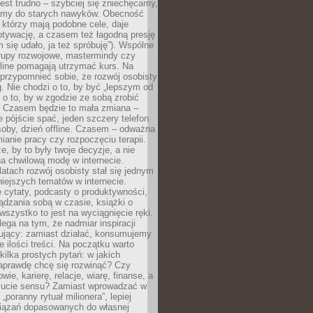
est trudno – szybciej się zniechęcamy,
camy do starych nawyków. Obecność
, którzy mają podobne cele, daje
tywację, a czasem też łagodną presję
m się udało, ja też spróbuję”). Wspólne
rupy rozwojowe, mastermindy czy
line pomagają utrzymać kurs. Na
przypomnieć sobie, że rozwój osobisty
g. Nie chodzi o to, by być „lepszym od
z o to, by w zgodzie ze sobą zrobić
k. Czasem będzie to mała zmiana –
 pójście spać, jeden szczery telefon
osoby, dzień offline. Czasem – odważna
ianie pracy czy rozpoczęciu terapii.
e, by to były twoje decyzje, a nie
a chwilową modę w internecie.
latach rozwój osobisty stał się jednym
niejszych tematów w internecie.
 cytaty, podcasty o produktywności,
ądzania sobą w czasie, książki o
szystko to jest na wyciągnięcie ręki.
ega na tym, że nadmiar inspiracji
żujący: zamiast działać, konsumujemy
 ilości treści. Na początku warto
kilka prostych pytań: w jakich
aprawdę chcę się rozwinąć? Czy
wie, karierę, relacje, wiarę, finanse, a
ucie sensu? Zamiast wprowadzać w
„poranny rytuał milionera”, lepiej
iązań dopasowanych do własnej