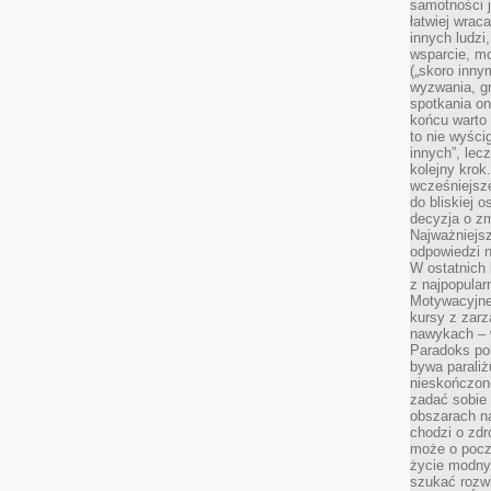
samotności j
łatwiej wra
innych ludzi
wsparcie, mo
(„skoro inny
wyzwania, g
spotkania on
końcu warto 
to nie wyści
innych”, lec
kolejny kro
wcześniejsze
do bliskiej 
decyzja o zm
Najważniejsz
odpowiedzi n
W ostatnich 
z najpopular
Motywacyjne
kursy z zarz
nawykach – w
Paradoks pol
bywa parali
nieskończone
zadać sobie 
obszarach n
chodzi o zdro
może o pocz
życie modny 
szukać rozw