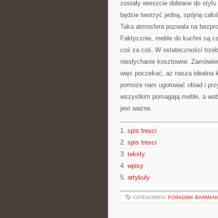
zostały wreszcie dobrane do styl
będzie tworzyć jedną, spójną całoś
Taka atmosfera pozwala na bezpr
Faktycznie, meble do kuchni są c
coś za coś. W ostateczności trzeb
niesłychanie kosztowne. Zamówien
więc poczekać, aż nasza idealna 
pomoże nam ugotować obiad i prz
wszystkim pomagają meble, a wobe
jest ważne.
1.
spis tresci
2.
spis tresci
3.
teksty
4.
wpisy
5.
artykuly
CATEGORIES:
PORADNIK BARMAN