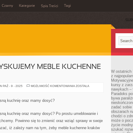
Czarny
Kategorie
Tagi
Spis Treści
SUB
ZYSKUJEMY MEBLE KUCHENNE
W ostatnich 
z najpopular
Motywacyjne
kursy z zarz
NIE
 PAŹ - 9 - 2025
MOŻLIWOŚĆ KOMENTOWANIA
ZOSTAŁA
nawykach – w
ZAWSZE
POZYSKUJEMY
Paradoks pol
MEBLE
bywa parali
KUCHENNE
łasną kuchnię oraz mamy dosyć?
KRAKÓW
nieskończone
zadać sobie 
obszarach n
asną kuchnię oraz mamy dosyć? Po prostu umeblowanie i
chodzi o zdro
może o pocz
go chcemy. Powinno się to zmienić oraz wziąć sprawy w swoje
życie modny 
okazać, iż zależy nam na tym, żeby meble kuchenne kraków
szukać rozw