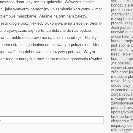
sytuacji. Śl
u naszego domu czy też też gniazdka. Wówczas całość
kończy się f
ć, jaka wytworzy harmonijny i niezmiernie korzystny klimat.
przekonanie,
„naprawiani
oblemowe mieszkanie. Właśnie na tym nam zależy.
rozwój to nie
przede wszy
zęsto drogie oraz niekiedy wykonywane na zlecenie. Jednak
Jeśli jesteś 
a przyzwyczaić się, że to, co dobrane do nas będzie
udawać dusz
swoje talent
ia na meble dodatkowo nie są spełniane od ręki. Należy
koncentrację
kuchnia stanie się idealnie umeblowanym położeniem, które
jest spójne 
cyfrowej łat
ygotować inną doborową i ekskluzywną potrawę. W tym
treści. Kole
kurs… a konk
c tego to narzędzia oraz samo miejsce gotowania również
„na później”
wprowadzeni
zrób choć je
metodzie pl
ranka. Usłys
oddechowym?
wsparciem w
zorganizow
rozwojowi o
zawodowemu.
przypadkowy
uporządkowa
krok po krok
A
ekspertów. T
inspiracji d
rolę odgrywa