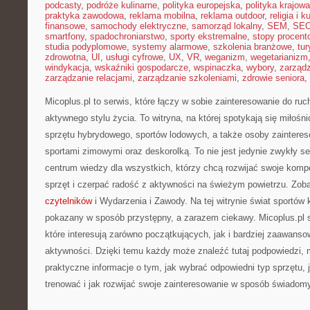
podcasty
,
podróże kulinarne
,
polityka europejska
,
polityka krajowa
praktyka zawodowa
,
reklama mobilna
,
reklama outdoor
,
religia i k
finansowe
,
samochody elektryczne
,
samorząd lokalny
,
SEM
,
SE
smartfony
,
spadochroniarstwo
,
sporty ekstremalne
,
stopy procent
studia podyplomowe
,
systemy alarmowe
,
szkolenia branżowe
,
tur
zdrowotna
,
UI
,
usługi cyfrowe
,
UX
,
VR
,
weganizm
,
wegetarianizm
windykacja
,
wskaźniki gospodarcze
,
wspinaczka
,
wybory
,
zarząd
zarządzanie relacjami
,
zarządzanie szkoleniami
,
zdrowie seniora
,
Micoplus.pl to serwis, które łączy w sobie zainteresowanie do ru
aktywnego stylu życia. To witryna, na której spotykają się miłośni
sprzętu hybrydowego, sportów lodowych, a także osoby zaintere
sportami zimowymi oraz deskorolką. To nie jest jedynie zwykły ser
centrum wiedzy dla wszystkich, którzy chcą rozwijać swoje kom
sprzęt i czerpać radość z aktywności na świeżym powietrzu. Zob
czytelników
i Wydarzenia i Zawody. Na tej witrynie świat sportów
pokazany w sposób przystępny, a zarazem ciekawy. Micoplus.pl s
które interesują zarówno początkujących, jak i bardziej zaawans
aktywności. Dzięki temu każdy może znaleźć tutaj podpowiedzi, 
praktyczne informacje o tym, jak wybrać odpowiedni typ sprzętu, 
trenować i jak rozwijać swoje zainteresowanie w sposób świadomy