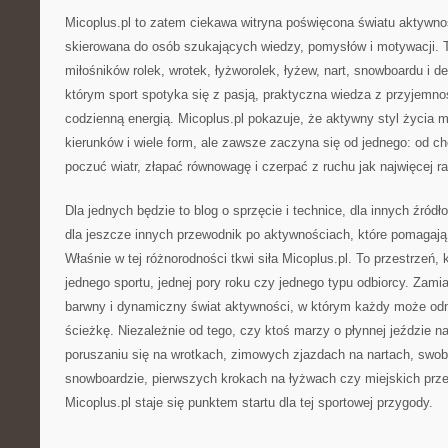
Micoplus.pl to zatem ciekawa witryna poświęcona światu aktywnoś
skierowana do osób szukających wiedzy, pomysłów i motywacji.
miłośników rolek, wrotek, łyżworolek, łyżew, nart, snowboardu i de
którym sport spotyka się z pasją, praktyczna wiedza z przyjemnoś
codzienną energią. Micoplus.pl pokazuje, że aktywny styl życia m
kierunków i wiele form, ale zawsze zaczyna się od jednego: od ch
poczuć wiatr, złapać równowagę i czerpać z ruchu jak najwięcej ra
Dla jednych będzie to blog o sprzęcie i technice, dla innych źród
dla jeszcze innych przewodnik po aktywnościach, które pomagają 
Właśnie w tej różnorodności tkwi siła Micoplus.pl. To przestrzeń, 
jednego sportu, jednej pory roku czy jednego typu odbiorcy. Zamia
barwny i dynamiczny świat aktywności, w którym każdy może od
ścieżkę. Niezależnie od tego, czy ktoś marzy o płynnej jeździe n
poruszaniu się na wrotkach, zimowych zjazdach na nartach, swo
snowboardzie, pierwszych krokach na łyżwach czy miejskich prze
Micoplus.pl staje się punktem startu dla tej sportowej przygody.