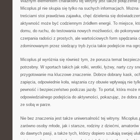
Ważnym elementem charakteru tej witryny jest także połączenie p
Micoplus.pl nie skupia się tylko na suchych informacjach. Można
treściami stoi prawdziwa zajawka, chęć dzielenia się doświadcze
aktywność może być codziennym źródłem energii. To miejsce, kt
domu, do ruchu, do testowania nowych możliwości, do pokonywan
czerpania radości z prostych, ale wartościowych form spędzania 
zdominowanym przez siedzący tryb życia takie podejście ma ogr
Micoplus.pl wyróżnia się również tym, że porusza temat bezpiecz
potrzebny. W sportach takich jak rolki, wrotki, łyżwy, narty czy 
przygotowanie ma kluczowe znaczenie. Dobrze dobrany kask, och
zapięcia, odpowiednie koła, wiązania czy obuwie wpływają nie tyl
pewność i bezpieczeństwo podczas jazdy. To portal, która może
odpowiedzialnego podejścia do aktywności, pokazując, że dobra 
ze sobą w parze.
Nie bez znaczenia jest także uniwersalność tej witryny. Micoplus
zarówno osoby młode, jak i starsze, rodziny z dziećmi, amatorów 
do dawnych pasji, a także tych, którzy dopiero szukają swojej ulu