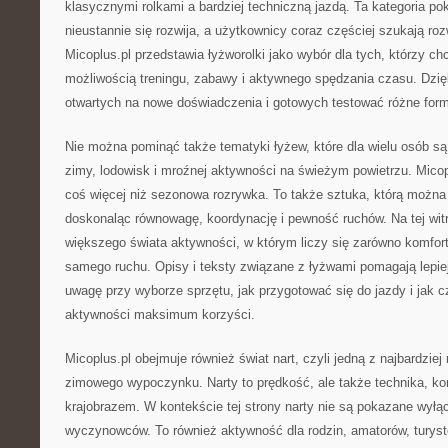
klasycznymi rolkami a bardziej techniczną jazdą. Ta kategoria pok
nieustannie się rozwija, a użytkownicy coraz częściej szukają ro
Micoplus.pl przedstawia łyżworolki jako wybór dla tych, którzy c
możliwością treningu, zabawy i aktywnego spędzania czasu. Dzięk
otwartych na nowe doświadczenia i gotowych testować różne form
Nie można pominąć także tematyki łyżew, które dla wielu osób 
zimy, lodowisk i mroźnej aktywności na świeżym powietrzu. Micop
coś więcej niż sezonowa rozrywka. To także sztuka, którą można 
doskonaląc równowagę, koordynację i pewność ruchów. Na tej witr
większego świata aktywności, w którym liczy się zarówno komfort
samego ruchu. Opisy i teksty związane z łyżwami pomagają lepie
uwagę przy wyborze sprzętu, jak przygotować się do jazdy i jak 
aktywności maksimum korzyści.
Micoplus.pl obejmuje również świat nart, czyli jedną z najbardzie
zimowego wypoczynku. Narty to prędkość, ale także technika, kon
krajobrazem. W kontekście tej strony narty nie są pokazane wyłąc
wyczynowców. To również aktywność dla rodzin, amatorów, turystó