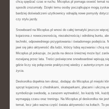
chcą spędzać czas w ruchu. Micoplus.pl pomaga oswoić temat na
sposób zrozumiały. Dzięki temu osoby początkujące mogą zyska
bardziej doświadczeni użytkownicy odnajdą nowe pomysły dotycz
czy stylu jazdy.
Snowboard na Micoplus.pl wnosi do całej tematyki jeszcze więcej
kojarzona z nowoczesnością, niezależnością i odrobiną buntu, a
techniki, odpowiedniego przygotowania i świadomego podejścia. N
jawi się jako aktywność dla ludzi, którzy lubią wyzwania i chcą r
Micoplus.pl pokazuje, że jazda na desce śnieżnej może być zarówn
rozwijaną przez lata. Treści poświęcone snowboardowi wpisują się
gdzie liczy się połączenie praktycznej wiedzy z autentycznym z
życia.
Deskorolka dopełnia ten obraz, dodając do Micoplus.pl miejski kli
sprzęt kojarzony z chodnikami, skateparkami, placami i uliczną e
symbolizuje swobodę, a zarazem wytrwałość, bo każdy trik, każdy
wymagają czasu oraz treningu. Na Micoplus.pl deskorolka nie jes
temat, lecz jako ważna część świata aktywności na kołach. To po