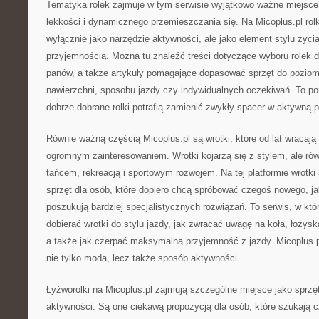
Tematyka rolek zajmuje w tym serwisie wyjątkowo ważne miejsce. 
lekkości i dynamicznego przemieszczania się. Na Micoplus.pl rolk
wyłącznie jako narzędzie aktywności, ale jako element stylu życia
przyjemnością. Można tu znaleźć treści dotyczące wyboru rolek d
panów, a także artykuły pomagające dopasować sprzęt do pozio
nawierzchni, sposobu jazdy czy indywidualnych oczekiwań. To por
dobrze dobrane rolki potrafią zamienić zwykły spacer w aktywną p
Równie ważną częścią Micoplus.pl są wrotki, które od lat wracają 
ogromnym zainteresowaniem. Wrotki kojarzą się z stylem, ale ró
tańcem, rekreacją i sportowym rozwojem. Na tej platformie wrotk
sprzęt dla osób, które dopiero chcą spróbować czegoś nowego, jak
poszukują bardziej specjalistycznych rozwiązań. To serwis, w kt
dobierać wrotki do stylu jazdy, jak zwracać uwagę na koła, łożyska,
a także jak czerpać maksymalną przyjemność z jazdy. Micoplus.pl
nie tylko moda, lecz także sposób aktywności.
Łyżworolki na Micoplus.pl zajmują szczególne miejsce jako sprzę
aktywności. Są one ciekawą propozycją dla osób, które szukają