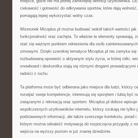
miejsce, gdzie nie ma jednej zamkniętej definicji użytkownika. Lic
ciekawość i gotowość do odkrywania sportów, które dają wolność,
pomagają lepiej wykorzystać wolny czas.
Wizerunek Micoplus.pl można budować wokół takich wartości jak
funkcjonalność oraz zachęta. To właśnie te elementy sprawiają, ż
stać się ważnym punktem odniesienia dla osób zainteresowanych
zimowymi. Dzięki szerokiej tematyce Micoplus.pl nie zamyka się w
rozbudowaną opowieść o aktywnym stylu życia, w której rolki, wrotk
snowboard i deskorolka stają się różnymi drogami prowadzącymi 
radości z ruchu.
Ta platforma może być odbierana jako miejsce dla ludzi, którzy 
rozwijać swoje kompetencje, interesują się sprzętem i lubią być 
związanymi z rekreacją oraz sportem. Micoplus.pl dobrze wpisuje
współczesnych użytkowników internetu, którzy szukają nie tylko 
podstawowych informacji, ale także szerszego kontekstu, porad i i
którym można odnaleźć motywację do rozpoczęcia przygody z no
wejścia na wyższy poziom w już znanej dziedzinie.