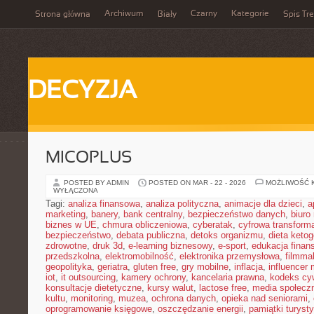
Archiwum
Czarny
Kategorie
Strona główna
Biały
Spis Tre
DECYZJA
MICOPLUS
POSTED BY ADMIN
POSTED ON MAR - 22 - 2026
MOŻLIWOŚĆ 
WYŁĄCZONA
Tagi:
analiza finansowa
,
analiza polityczna
,
animacje dla dzieci
,
a
marketing
,
banery
,
bank centralny
,
bezpieczeństwo danych
,
biuro
biznes w UE
,
chmura obliczeniowa
,
cyberatak
,
cyfrowa transform
bezpieczeństwo
,
debata publiczna
,
detoks organizmu
,
dieta keto
zdrowotne
,
druk 3d
,
e-learning biznesowy
,
e-sport
,
edukacja finan
przedszkolna
,
elektromobilność
,
elektronika przemysłowa
,
filmma
geopolityka
,
geriatra
,
gluten free
,
gry mobilne
,
inflacja
,
influencer 
iot
,
it outsourcing
,
kamery ochrony
,
kancelaria prawna
,
kodeks cyw
konsultacje dietetyczne
,
kursy walut
,
lactose free
,
media społeczn
kultu
,
monitoring
,
muzea
,
ochrona danych
,
opieka nad seniorami
,
oprogramowanie księgowe
,
oszczędzanie energii
,
pamiątki turyst