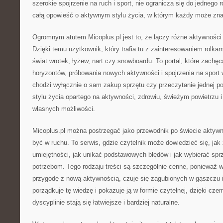
szerokie spojrzenie na ruch i sport, nie ogranicza się do jednego 
całą opowieść o aktywnym stylu życia, w którym każdy może znal
Ogromnym atutem Micoplus.pl jest to, że łączy różne aktywności 
Dzięki temu użytkownik, który trafia tu z zainteresowaniem rolka
świat wrotek, łyżew, nart czy snowboardu. To portal, które zachę
horyzontów, próbowania nowych aktywności i spojrzenia na sport
chodzi wyłącznie o sam zakup sprzętu czy przeczytanie jednej p
stylu życia opartego na aktywności, zdrowiu, świeżym powietrzu 
własnych możliwości.
Micoplus.pl można postrzegać jako przewodnik po świecie aktywno
być w ruchu. To serwis, gdzie czytelnik może dowiedzieć się, jak
umiejętności, jak unikać podstawowych błędów i jak wybierać sp
potrzebom. Tego rodzaju treści są szczególnie cenne, ponieważ w
przygodę z nową aktywnością, czuje się zagubionych w gąszczu i
porządkuje tę wiedzę i pokazuje ją w formie czytelnej, dzięki cze
dyscyplinie stają się łatwiejsze i bardziej naturalne.