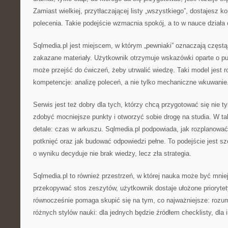
Zamiast wielkiej, przytłaczającej listy „wszystkiego”, dostajesz k
polecenia. Takie podejście wzmacnia spokój, a to w nauce działa c
Sqlmedia.pl jest miejscem, w którym „pewniaki” oznaczają częstą
zakazane materiały. Użytkownik otrzymuje wskazówki oparte o pu
może przejść do ćwiczeń, żeby utrwalić wiedzę. Taki model jest r
kompetencje: analizę poleceń, a nie tylko mechaniczne wkuwanie
Serwis jest też dobry dla tych, którzy chcą przygotować się nie ty
zdobyć mocniejsze punkty i otworzyć sobie drogę na studia. W tak
detale: czas w arkuszu. Sqlmedia.pl podpowiada, jak rozplanować
potknięć oraz jak budować odpowiedzi pełne. To podejście jest s
o wyniku decyduje nie brak wiedzy, lecz zła strategia.
Sqlmedia.pl to również przestrzeń, w której nauka może być mni
przekopywać stos zeszytów, użytkownik dostaje ułożone prioryte
równocześnie pomaga skupić się na tym, co najważniejsze: rozum
różnych stylów nauki: dla jednych będzie źródłem checklisty, dla 