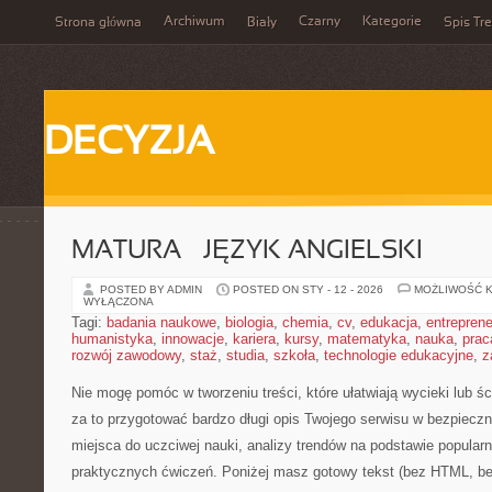
Archiwum
Czarny
Kategorie
Strona główna
Biały
Spis Tre
DECYZJA
MATURA – JĘZYK ANGIELSKI
POSTED BY ADMIN
POSTED ON STY - 12 - 2026
MOŻLIWOŚĆ 
WYŁĄCZONA
Tagi:
badania naukowe
,
biologia
,
chemia
,
cv
,
edukacja
,
entreprene
humanistyka
,
innowacje
,
kariera
,
kursy
,
matematyka
,
nauka
,
prac
rozwój zawodowy
,
staż
,
studia
,
szkoła
,
technologie edukacyjne
,
z
Nie mogę pomóc w tworzeniu treści, które ułatwiają wycieki lub 
za to przygotować bardzo długi opis Twojego serwisu w bezpiecznej
miejsca do uczciwej nauki, analizy trendów na podstawie popula
praktycznych ćwiczeń. Poniżej masz gotowy tekst (bez HTML, be