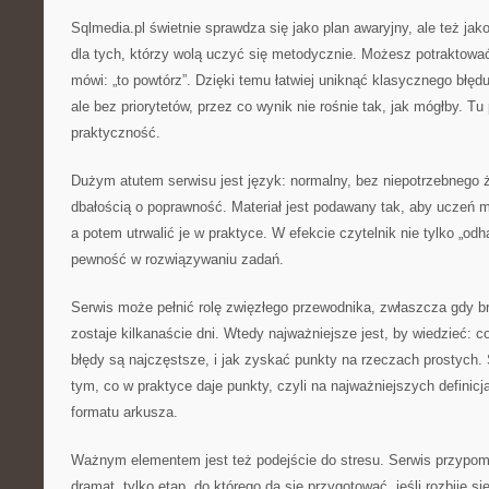
Sqlmedia.pl świetnie sprawdza się jako plan awaryjny, ale też ja
dla tych, którzy wolą uczyć się metodycznie. Możesz potraktować
mówi: „to powtórz”. Dzięki temu łatwiej uniknąć klasycznego błęd
ale bez priorytetów, przez co wynik nie rośnie tak, jak mógłby. Tu 
praktyczność.
Dużym atutem serwisu jest język: normalny, bez niepotrzebnego ż
dbałością o poprawność. Materiał jest podawany tak, aby uczeń 
a potem utrwalić je w praktyce. W efekcie czytelnik nie tylko „odh
pewność w rozwiązywaniu zadań.
Serwis może pełnić rolę zwięzłego przewodnika, zwłaszcza gdy b
zostaje kilkanaście dni. Wtedy najważniejsze jest, by wiedzieć: c
błędy są najczęstsze, i jak zyskać punkty na rzeczach prostych. 
tym, co w praktyce daje punkty, czyli na najważniejszych definic
formatu arkusza.
Ważnym elementem jest też podejście do stresu. Serwis przypomi
dramat, tylko etap, do którego da się przygotować, jeśli rozbije si