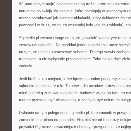
W „maturalnym maju” najcenniejsze są treści, które są konkretne.
naturalnie pojawiają się esencje, które pomagają w wieczornym u
można potraktować jak element układanki, który dokładasz do ca
pewność i widzisz, że to, co wcześniej było „nie do zrobienia”, sta
Sqlmedia.pl zwraca uwagę na to, że „pewniak” w praktyce to nie p
zestaw umiejętności. Na przykład jedno zagadnienie może łączyć 
na tym, że umiesz zastosować schemat. Dlatego serwis zachęca d
treningiem, a nie wyłącznie przeglądaniem. Taka nauka daje efek
zadania.
Jeśli ktoś szuka miejsca, które łączy maturalne priorytety z nast
sqlmedia.pl spełnia tę rolę. To serwis dla uczniów, którzy chcą p
mieć pod ręką zestawy zagadnień i budować wynik na tym, co czę
matura przestaje być niewiadomą, a zaczyna być celem do osiągn
I właśnie na tym polega sens sqlmedia.pl: to pomocnik w przygo
zamienić brak planu na porządek. Niezależnie od tego, czy celuje
prowadzi Cię przez najważniejsze obszary i przypomina, że najlep