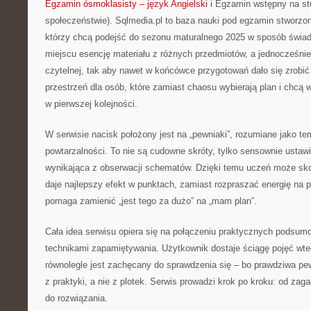
Egzamin ósmoklasisty – język Angielski
i Egzamin wstępny na s
społeczeństwie). Sqlmedia.pl to baza nauki pod egzamin stworzo
którzy chcą podejść do sezonu maturalnego 2025 w sposób świa
miejscu esencję materiału z różnych przedmiotów, a jednocześnie
czytelnej, tak aby nawet w końcówce przygotowań dało się zrobić
przestrzeń dla osób, które zamiast chaosu wybierają plan i chcą 
w pierwszej kolejności.
W serwisie nacisk położony jest na „pewniaki”, rozumiane jako te
powtarzalności. To nie są cudowne skróty, tylko sensownie ustaw
wynikająca z obserwacji schematów. Dzięki temu uczeń może sko
daje najlepszy efekt w punktach, zamiast rozpraszać energię na 
pomaga zamienić „jest tego za dużo” na „mam plan”.
Cała idea serwisu opiera się na połączeniu praktycznych podsumo
technikami zapamiętywania. Użytkownik dostaje ściągę pojęć wtedy
równolegle jest zachęcany do sprawdzenia się – bo prawdziwa pe
z praktyki, a nie z plotek. Serwis prowadzi krok po kroku: od zag
do rozwiązania.