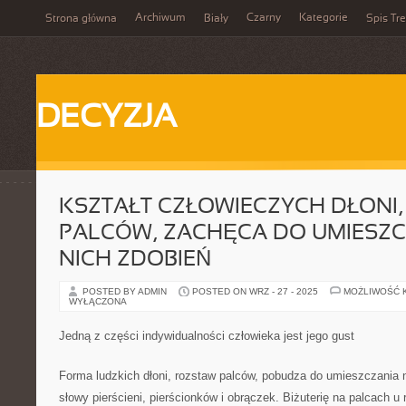
Archiwum
Czarny
Kategorie
Strona główna
Biały
Spis Tre
DECYZJA
KSZTAŁT CZŁOWIECZYCH DŁONI
PALCÓW, ZACHĘCA DO UMIESZC
NICH ZDOBIEŃ
POSTED BY ADMIN
POSTED ON WRZ - 27 - 2025
MOŻLIWOŚĆ 
WYŁĄCZONA
Jedną z części indywidualności człowieka jest jego gust
Forma ludzkich dłoni, rozstaw palców, pobudza do umieszczania n
słowy pierścieni, pierścionków i obrączek. Biżuterię na palcach u