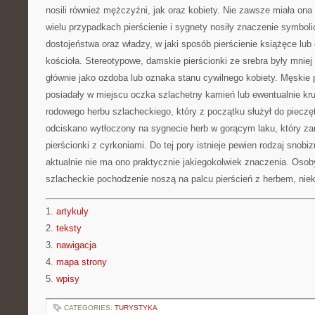
nosili również mężczyźni, jak oraz kobiety. Nie zawsze miała ona
wielu przypadkach pierścienie i sygnety nosiły znaczenie symbol
dostojeństwa oraz władzy, w jaki sposób pierścienie książęce lub
kościoła. Stereotypowe, damskie pierścionki ze srebra były mniej
głównie jako ozdoba lub oznaka stanu cywilnego kobiety. Męskie 
posiadały w miejscu oczka szlachetny kamień lub ewentualnie k
rodowego herbu szlacheckiego, który z początku służył do pieczę
odciskano wytłoczony na sygnecie herb w gorącym laku, który za
pierścionki z cyrkoniami. Do tej pory istnieje pewien rodzaj snob
aktualnie nie ma ono praktycznie jakiegokolwiek znaczenia. Os
szlacheckie pochodzenie noszą na palcu pierścień z herbem, nie
1.
artykuly
2.
teksty
3.
nawigacja
4.
mapa strony
5.
wpisy
CATEGORIES:
TURYSTYKA