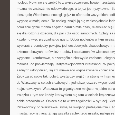
noclegi. Powinno się zrobić to z wyprzedzeniem, bowiem zostawia
można nie znaleźć nic odpowiedniego, a to już jest ryzykowne. B
cieszą się Wierchomla noclegi, gdyż to oferta dla wszystkich osó
wygodę w małej cenie. Te noclegi znajdują się w niesłychanie ładne
położenie gdzie można spędzić bardzo mile czas, relaksując się
się dla rodzin z dziećmi, dla par i dla osób samotnych. Opłaty są 
każdemu więc przypadną do gustu. Dobór noclegów w tym miejscu,
wybierać z pomiędzy pokojów jednoosobowych, dwuosobowych, 
czteroosobowych, a również studiów i apartamentów wieloosobow
wygodne i komfortowe, a szczególnie niezwykle zadbane i eleganc
rozkosz, co potwierdzają usatysfakcjonowani interesanci. W pokoj
żadnych udogodnień, są zdumiewająco wyposażone w konieczne u
Żeby zająć sobie taki pobyt, wystarczy wejść na stronę w Intern
do Warszawy w celach służbowych, jednakże jeszcze więcej osób
krajoznawczych. Warszawa to gigantyczne miejsce, w jakim banal
związku z tym też każdy kto wybiera się tam w celach krajozna
sobie przewodnika. Opłaca się to w szczególności w sytuacji, kie
Przewodnicy po Warszawie, słyną ze swojego profesjonalizmu. To
miasta, jacy istnieją. Znają wszelki zaułek tego miasta, najlepsze 