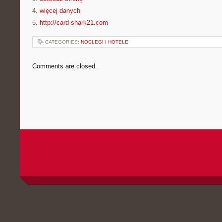
4.
więcej danych
5.
http://card-shark21.com
CATEGORIES:
NOCLEGI I HOTELE
Comments are closed.