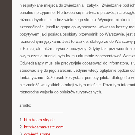
niespotykane miejsca do zwiedzania i zabytki. Zwiedzanie pod ich
banalne i przyjemne. Nie trzeba się martwić o przewóz, na okrąg
różnorodnych miejsc bez większego skutku. Wynajem pilota nie 
szczególności jeżeli to grupa go wypożycza, wówczas koszty moż
pozytywem jaki posiada osobisty przewodnik po Warszawie, jest 
różnorodnymi językami. Jest to ważkie, dlatego że do Warszawy pr
z Polski, ale także turyści z obczyzny. Gdyby taki przewodnik ni
owym czasie trudniej było by mu akuratnie zaprezentować Warszaw
Odwiedzający musi się precyzyjnie dopasować do informatora, sł
stosować się do jego zaleceń. Jedynie wtedy oglądanie będzie od
fantastycznie. Dużo osób korzysta z pomocy pilota, dlatego ż
nie znaleźć wszystkich atrakcji w tym mieście. Poza tym informat
różnorodne wejścia do obiektów turystycznych.
źródło:
———————————
1.
http://cam-sky.de
2.
http://camas-sstc.com
3.
odwiedź stronę