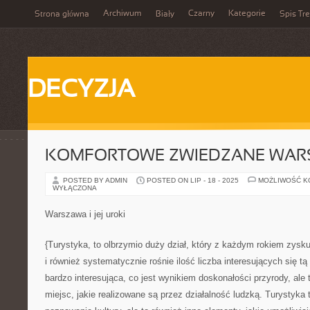
Archiwum
Czarny
Kategorie
Strona główna
Biały
Spis Tre
DECYZJA
KOMFORTOWE ZWIEDZANE WAR
POSTED BY ADMIN
POSTED ON LIP - 18 - 2025
MOŻLIWOŚĆ 
WYŁĄCZONA
Warszawa i jej uroki
{Turystyka, to olbrzymio duży dział, który z każdym rokiem zysku
i również systematycznie rośnie ilość liczba interesujących się tą
bardzo interesująca, co jest wynikiem doskonałości przyrody, ale
miejsc, jakie realizowane są przez działalność ludzką. Turystyka 