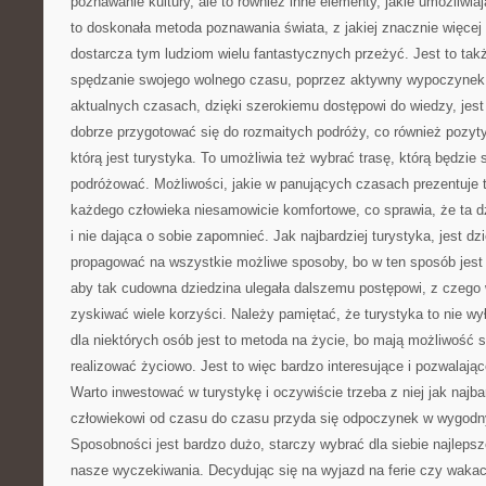
poznawanie kultury, ale to również inne elementy, jakie umożliwiaj
to doskonała metoda poznawania świata, z jakiej znacznie więcej l
dostarcza tym ludziom wielu fantastycznych przeżyć. Jest to ta
spędzanie swojego wolnego czasu, poprzez aktywny wypoczynek, j
aktualnych czasach, dzięki szerokiemu dostępowi do wiedzy, jes
dobrze przygotować się do rozmaitych podróży, co również pozyt
którą jest turystyka. To umożliwia też wybrać trasę, którą będzie
podróżować. Możliwości, jakie w panujących czasach prezentuje t
każdego człowieka niesamowicie komfortowe, co sprawia, że ta dzi
i nie dająca o sobie zapomnieć. Jak najbardziej turystyka, jest dz
propagować na wszystkie możliwe sposoby, bo w ten sposób jest
aby tak cudowna dziedzina ulegała dalszemu postępowi, z czeg
zyskiwać wiele korzyści. Należy pamiętać, że turystyka to nie wy
dla niektórych osób jest to metoda na życie, bo mają możliwość s
realizować życiowo. Jest to więc bardzo interesujące i pozwalają
Warto inwestować w turystykę i oczywiście trzeba z niej jak najb
człowiekowi od czasu do czasu przyda się odpoczynek w wygod
Sposobności jest bardzo dużo, starczy wybrać dla siebie najlepsz
nasze wyczekiwania. Decydując się na wyjazd na ferie czy wakac