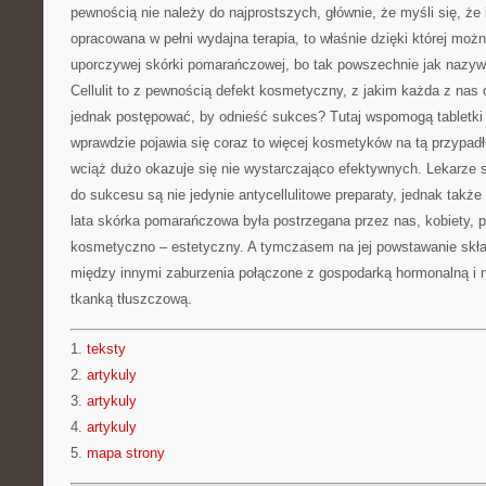
pewnością nie należy do najprostszych, głównie, że myśli się, że
opracowana w pełni wydajna terapia, to właśnie dzięki której mo
uporczywej skórki pomarańczowej, bo tak powszechnie jak nazyw
Cellulit to z pewnością defekt kosmetyczny, z jakim każda z nas 
jednak postępować, by odnieść sukces? Tutaj wspomogą tabletki 
wprawdzie pojawia się coraz to więcej kosmetyków na tą przypadł
wciąż dużo okazuje się nie wystarczająco efektywnych. Lekarze
do sukcesu są nie jedynie antycellulitowe preparaty, jednak także 
lata skórka pomarańczowa była postrzegana przez nas, kobiety, 
kosmetyczno – estetyczny. A tymczasem na jej powstawanie skła
między innymi zaburzenia połączone z gospodarką hormonalną i 
tkanką tłuszczową.
1.
teksty
2.
artykuly
3.
artykuly
4.
artykuly
5.
mapa strony