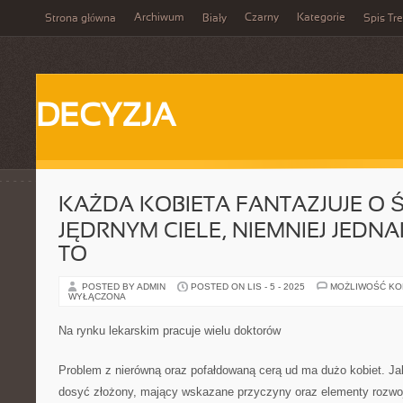
Archiwum
Czarny
Kategorie
Strona główna
Biały
Spis Tre
DECYZJA
KAŻDA KOBIETA FANTAZJUJE O Ś
JĘDRNYM CIELE, NIEMNIEJ JEDN
TO
POSTED BY ADMIN
POSTED ON LIS - 5 - 2025
MOŻLIWOŚĆ K
WYŁĄCZONA
Na rynku lekarskim pracuje wielu doktorów
Problem z nierówną oraz pofałdowaną cerą ud ma dużo kobiet. Jak
dosyć złożony, mający wskazane przyczyny oraz elementy rozwoju