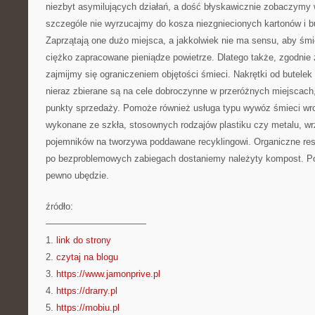
niezbyt asymilujących działań, a dość błyskawicznie zobaczymy 
szczególe nie wyrzucajmy do kosza niezgniecionych kartonów i b
Zaprzątają one dużo miejsca, a jakkolwiek nie ma sensu, aby śm
ciężko zapracowane pieniądze powietrze. Dlatego także, zgodnie 
zajmijmy się ograniczeniem objętości śmieci. Nakrętki od butel
nieraz zbierane są na cele dobroczynne w przeróżnych miejscach
punkty sprzedaży. Pomoże również usługa typu wywóz śmieci wroc
wykonane ze szkła, stosownych rodzajów plastiku czy metalu, w
pojemników na tworzywa poddawane recyklingowi. Organiczne res
po bezproblemowych zabiegach dostaniemy należyty kompost. Po 
pewno ubędzie.
źródło:
———————————
1.
link do strony
2.
czytaj na blogu
3.
https://www.jamonprive.pl
4.
https://drarry.pl
5.
https://mobiu.pl