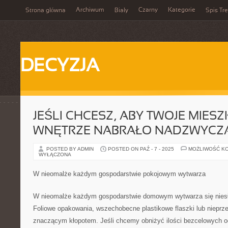
Archiwum
Czarny
Kategorie
Strona główna
Biały
Spis Tre
DECYZJA
JEŚLI CHCESZ, ABY TWOJE MIES
WNĘTRZE NABRAŁO NADZWYCZ
POSTED BY ADMIN
POSTED ON PAŹ - 7 - 2025
MOŻLIWOŚĆ K
WYŁĄCZONA
W nieomalże każdym gospodarstwie pokojowym wytwarza
W nieomalże każdym gospodarstwie domowym wytwarza się niesł
Foliowe opakowania, wszechobecne plastikowe flaszki lub nieprze
znaczącym kłopotem. Jeśli chcemy obniżyć ilości bezcelowych 