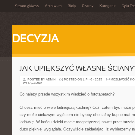
Archiwum
Czarny
Kategorie
Strona główna
Biały
Spis Tre
DECYZJA
JAK UPIĘKSZYĆ WŁASNE ŚCIANY
POSTED BY ADMIN
POSTED ON LIP - 6 - 2025
MOŻLIWOŚĆ K
WYŁĄCZONA
Co należy przede wszystkim wiedzieć o fototapetach?
Chcesz mieć o wiele ładniejszą kuchnię? Cóż, zatem być może p
czy może ciekawym wyjściem nie byłoby chociażby kupno mat 
lodówkę. W końcu dzięki macie magnetycznej nawet przestarzała
dużo piękniej wyglądała. Oczywiście zakładając, iż wybierzemy 