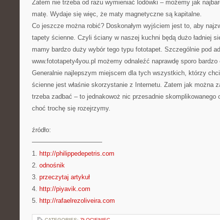
Zatem nie trzeba od razu wymieniać lodówki – możemy jak najbar
matę. Wydaje się więc, że maty magnetyczne są kapitalne.
Co jeszcze można robić? Doskonałym wyjściem jest to, aby najzw
tapety ścienne. Czyli ściany w naszej kuchni będą dużo ładniej si
mamy bardzo duży wybór tego typu fototapet. Szczególnie pod a
www.fototapety4you.pl możemy odnaleźć naprawdę sporo bardzo c
Generalnie najlepszym miejscem dla tych wszystkich, którzy chcie
ścienne jest właśnie skorzystanie z Internetu. Zatem jak można 
trzeba zadbać – to jednakowoż nic przesadnie skomplikowanego o
choć trochę się rozejrzymy.
źródło:
———————————
1.
http://philippedepetris.com
2.
odnośnik
3.
przeczytaj artykuł
4.
http://piyavik.com
5.
http://rafaelrezoliveira.com
CATEGORIES:
ZŁOCIENIEC