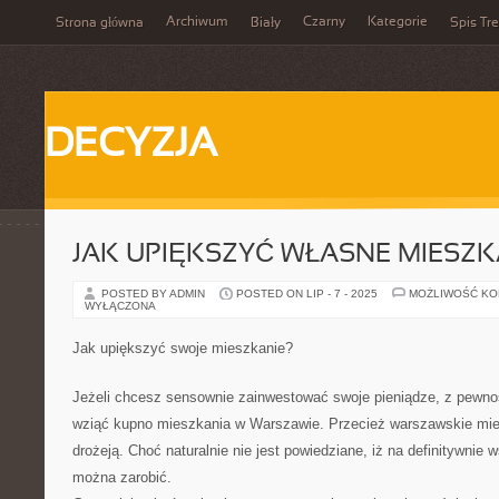
Archiwum
Czarny
Kategorie
Strona główna
Biały
Spis Tre
DECYZJA
JAK UPIĘKSZYĆ WŁASNE MIESZK
POSTED BY ADMIN
POSTED ON LIP - 7 - 2025
MOŻLIWOŚĆ K
WYŁĄCZONA
Jak upiększyć swoje mieszkanie?
Jeżeli chcesz sensownie zainwestować swoje pieniądze, z pewn
wziąć kupno mieszkania w Warszawie. Przecież warszawskie mie
drożeją. Choć naturalnie nie jest powiedziane, iż na definitywnie
można zarobić.