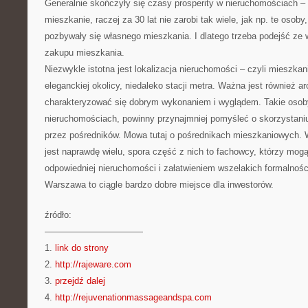
Generalnie skończyły się czasy prosperity w nieruchomościach – o
mieszkanie, raczej za 30 lat nie zarobi tak wiele, jak np. te osoby
pozbywały się własnego mieszkania. I dlatego trzeba podejść ze 
zakupu mieszkania.
Niezwykle istotna jest lokalizacja nieruchomości – czyli mieszka
eleganckiej okolicy, niedaleko stacji metra. Ważna jest również ar
charakteryzować się dobrym wykonaniem i wyglądem. Takie osoby,
nieruchomościach, powinny przynajmniej pomyśleć o skorzystan
przez pośredników. Mowa tutaj o pośrednikach mieszkaniowych.
jest naprawdę wielu, spora część z nich to fachowcy, którzy m
odpowiedniej nieruchomości i załatwieniem wszelakich formalnośc
Warszawa to ciągle bardzo dobre miejsce dla inwestorów.
źródło:
———————————
1.
link do strony
2.
http://rajeware.com
3.
przejdź dalej
4.
http://rejuvenationmassageandspa.com