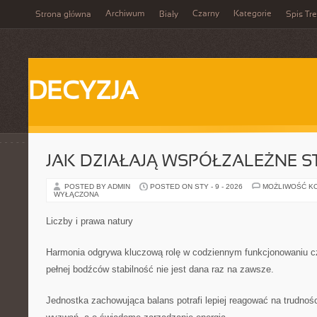
Archiwum
Czarny
Kategorie
Strona główna
Biały
Spis Tre
DECYZJA
JAK DZIAŁAJĄ WSPÓŁZALEŻNE 
POSTED BY ADMIN
POSTED ON STY - 9 - 2026
MOŻLIWOŚĆ K
WYŁĄCZONA
Liczby i prawa natury
Harmonia odgrywa kluczową rolę w codziennym funkcjonowaniu c
pełnej bodźców stabilność nie jest dana raz na zawsze.
Jednostka zachowująca balans potrafi lepiej reagować na trudnośc