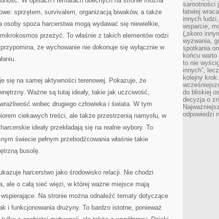
radność. W opisach i tematach obecnych na stronie można
samotności j
łatwiej wra
owe: sprzętem, survivalem, organizacją biwaków, a także
innych ludzi
la osoby spoza harcerstwa mogą wydawać się niewielkie,
wsparcie, mo
(„skoro inny
 mikrokosmos przeżyć. To właśnie z takich elementów rodzi
wyzwania, g
ie przypomina, że wychowanie nie dokonuje się wyłącznie w
spotkania on
końcu warto 
łaniu.
to nie wyści
innych”, lec
kolejny kro
je się na samej aktywności terenowej. Pokazuje, że
wcześniejsze
ętrzny. Ważne są tutaj ideały, takie jak uczciwość,
do bliskiej 
decyzja o zm
 wrażliwość wobec drugiego człowieka i świata. W tym
Najważniejsz
odpowiedzi n
zbiorem ciekawych treści, ale także przestrzenią namysłu, w
arcerskie ideały przekładają się na realne wybory. To
snym świecie pełnym przebodźcowania właśnie takie
trzną busolę.
ukazuje harcerstwo jako środowisko relacji. Nie chodzi
, ale o całą sieć więzi, w której ważne miejsce mają
y wspierające. Na stronie można odnaleźć tematy dotyczące
ak i funkcjonowania drużyny. To bardzo istotne, ponieważ