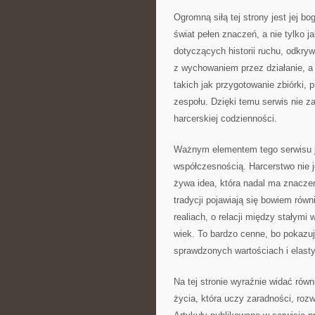
Ogromną siłą tej strony jest jej b
świat pełen znaczeń, a nie tylko 
dotyczących historii ruchu, odkr
z wychowaniem przez działanie, a
takich jak przygotowanie zbiórki, 
zespołu. Dzięki temu serwis nie 
harcerskiej codzienności.
Ważnym elementem tego serwisu je
współczesnością. Harcerstwo nie je
żywa idea, która nadal ma znacze
tradycji pojawiają się bowiem rów
realiach, o relacji między stałym
wiek. To bardzo cenne, bo pokazu
sprawdzonych wartościach i elast
Na tej stronie wyraźnie widać równ
życia, która uczy zaradności, roz