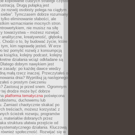
epe kopiowanie cudzych strategii często
rustracją. Drugą pułapką jest
 że rozwój osobisty polega na ciągłym
u siebie”. Tymczasem dobrze rozumiany
 tylko eliminowanie słabości, ale
stkim wzmacnianie mocnych stron.
introwertykiem, nie musisz na siłę
y towarzystwa – możesz rozwijać
y analityczne, kreatywność, głęboką
. Chodzi o to, by budować życie, które
z tym, kim naprawdę jesteś. W erze
wo też pomylić rozwój z konsumpcją
jna książka, kolejny podcast, kolejny
retne działania wciąż odkładane są
. Dlatego dobrym nawykiem jest
e zasady: po każdej dawce wiedzy
dną małą rzecz inaczej. Przeczytałeś o
anowania dnia? Wypróbuj ją następnego
załeś o prostym ćwiczeniu
 Zastosuj je przed snem. Ogromnym
 tej drodze może być dobrze
ana
platforma tematyczna
poświęcona
sobistemu, duchowemu lub
 Zamiast chaotycznie skakać po
ch treściach, możesz korzystać z
nych ścieżek rozwoju, programów
u, materiałów dobranych przez
aka struktura ułatwia przejście od
o systematycznego działania. Kluczową
 również społeczność. Rozwijać się w