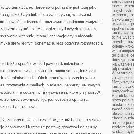
samotności j
łatwiej wra
ogactwo tematyczne. Harcerstwo pokazane jest tutaj jako
innych ludzi
jako ognisko. Czytelnik może zanurzyć się w treściach
wsparcie, mo
(„skoro inny
ywać opowieści o twórcach, poznawać zagadnienia związane
wyzwania, g
spotkania on
 zarazem czytać teksty o bardzo użytkowych sprawach,
końcu warto 
przetrwanie w terenie, mapa i orientacja czy budowanie
to nie wyści
innych”, lec
zamyka się w jednym schemacie, lecz oddycha rozmaitością
kolejny kro
wcześniejsze
do bliskiej 
decyzja o zm
st także sposób, w jaki łączy on dziedzictwo z
Najważniejsz
odpowiedzi n
st tu przedstawiane jako relikt minionych lat, lecz jako
W ostatnich 
z najpopular
nie dla młodych ludzi. Obok tematów zakorzenionych w
Motywacyjne
nież rozważania o mediach, o miejscu harcerzy we nowych
kursy z zarz
nawykach – w
i wartościami a codziennymi wyzwaniami, które przynosi XXI
Paradoks pol
je, że harcerstwo może być jednocześnie oparte na
bywa parali
nieskończone
yczne z tym, co nowe.
zadać sobie 
obszarach n
chodzi o zdro
ież, że harcerstwo jest czymś więcej niż hobby. To szkoła
może o pocz
wija osobowość i kształtuje postawę gotowości do służby.
życie modny 
szukać rozw