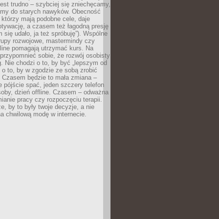
est trudno – szybciej się zniechęcamy,
camy do starych nawyków. Obecność
, którzy mają podobne cele, daje
tywację, a czasem też łagodną presję
m się udało, ja też spróbuję”). Wspólne
rupy rozwojowe, mastermindy czy
line pomagają utrzymać kurs. Na
przypomnieć sobie, że rozwój osobisty
g. Nie chodzi o to, by być „lepszym od
z o to, by w zgodzie ze sobą zrobić
k. Czasem będzie to mała zmiana –
 pójście spać, jeden szczery telefon
osoby, dzień offline. Czasem – odważna
ianie pracy czy rozpoczęciu terapii.
e, by to były twoje decyzje, a nie
a chwilową modę w internecie.