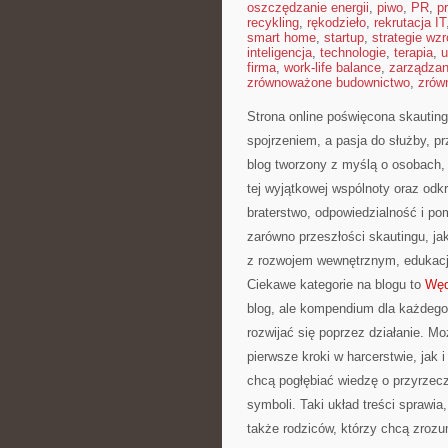
oszczędzanie energii
,
piwo
,
PR
,
p
recykling
,
rękodzieło
,
rekrutacja IT
smart home
,
startup
,
strategie wzr
inteligencja
,
technologie
,
terapia
,
u
firma
,
work-life balance
,
zarządza
zrównoważone budownictwo
,
zrów
Strona online poświęcona skauting
spojrzeniem, a pasja do służby, p
blog tworzony z myślą o osobach, 
tej wyjątkowej wspólnoty oraz odk
braterstwo, odpowiedzialność i p
zarówno przeszłości skautingu, ja
z rozwojem wewnętrznym, edukacj
Ciekawe kategorie na blogu to
Węd
blog, ale kompendium dla każdego,
rozwijać się poprzez działanie. M
pierwsze kroki w harcerstwie, jak 
chcą pogłębiać wiedzę o przyrzecze
symboli. Taki układ treści sprawia
także rodziców, którzy chcą zroz