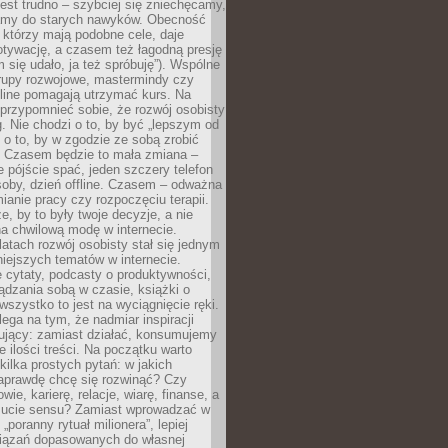
est trudno – szybciej się zniechęcamy,
camy do starych nawyków. Obecność
, którzy mają podobne cele, daje
tywację, a czasem też łagodną presję
m się udało, ja też spróbuję”). Wspólne
rupy rozwojowe, mastermindy czy
line pomagają utrzymać kurs. Na
przypomnieć sobie, że rozwój osobisty
g. Nie chodzi o to, by być „lepszym od
z o to, by w zgodzie ze sobą zrobić
k. Czasem będzie to mała zmiana –
 pójście spać, jeden szczery telefon
osoby, dzień offline. Czasem – odważna
ianie pracy czy rozpoczęciu terapii.
e, by to były twoje decyzje, a nie
a chwilową modę w internecie.
latach rozwój osobisty stał się jednym
niejszych tematów w internecie.
 cytaty, podcasty o produktywności,
ądzania sobą w czasie, książki o
szystko to jest na wyciągnięcie ręki.
ega na tym, że nadmiar inspiracji
żujący: zamiast działać, konsumujemy
 ilości treści. Na początku warto
kilka prostych pytań: w jakich
aprawdę chcę się rozwinąć? Czy
wie, karierę, relacje, wiarę, finanse, a
ucie sensu? Zamiast wprowadzać w
„poranny rytuał milionera”, lepiej
iązań dopasowanych do własnej