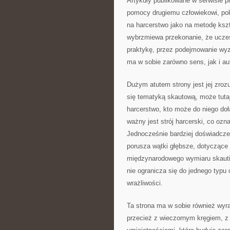
Artykuły publikowane w serwisie p
pomocy drugiemu człowiekowi, pok
na harcerstwo jako na metodę ksz
wybrzmiewa przekonanie, że uczest
praktykę, przez podejmowanie wyzw
ma w sobie zarówno sens, jak i a
Dużym atutem strony jest jej zroz
się tematyką skautową, może tuta
harcerstwo, kto może do niego do
ważny jest strój harcerski, co ozn
Jednocześnie bardziej doświadczeni
porusza wątki głębsze, dotyczące d
międzynarodowego wymiaru skautin
nie ogranicza się do jednego typu 
wrażliwości.
Ta strona ma w sobie również wyra
przecież z wieczornym kręgiem, z