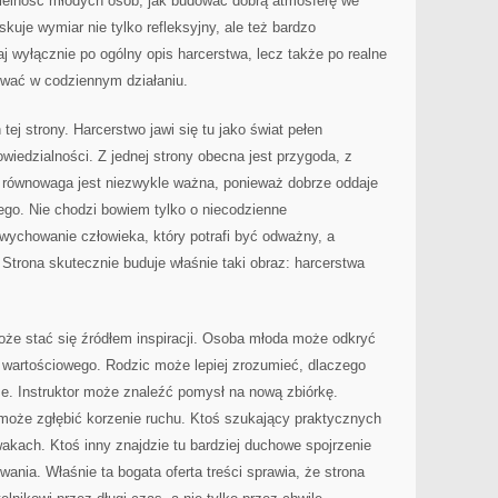
ielność młodych osób, jak budować dobrą atmosferę we
kuje wymiar nie tylko refleksyjny, ale też bardzo
taj wyłącznie po ogólny opis harcerstwa, lecz także po realne
wać w codziennym działaniu.
tej strony. Harcerstwo jawi się tu jako świat pełen
wiedzialności. Z jednej strony obecna jest przygoda, z
a równowaga jest niezwykle ważna, ponieważ dobrze oddaje
ego. Nie chodzi bowiem tylko o niecodzienne
wychowanie człowieka, który potrafi być odważny, a
 Strona skutecznie buduje właśnie taki obraz: harcerstwa
może stać się źródłem inspiracji. Osoba młoda może odkryć
ę wartościowego. Rodzic może lepiej zrozumieć, dlaczego
ze. Instruktor może znaleźć pomysł na nową zbiórkę.
 może zgłębić korzenie ruchu. Ktoś szukający praktycznych
wakach. Ktoś inny znajdzie tu bardziej duchowe spojrzenie
ania. Właśnie ta bogata oferta treści sprawia, że strona