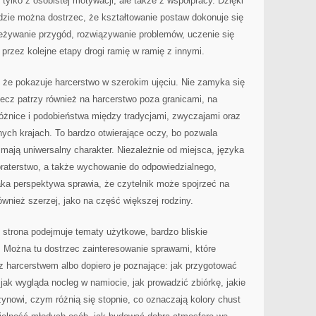
 tylko z osobistej motywacji, ale także z współpracy. Dzięki
dzie można dostrzec, że kształtowanie postaw dokonuje się
eżywanie przygód, rozwiązywanie problemów, uczenie się
 przez kolejne etapy drogi ramię w ramię z innymi.
, że pokazuje harcerstwo w szerokim ujęciu. Nie zamyka się
ecz patrzy również na harcerstwo poza granicami, na
óżnice i podobieństwa między tradycjami, zwyczajami oraz
ych krajach. To bardzo otwierające oczy, bo pozwala
 mają uniwersalny charakter. Niezależnie od miejsca, języka
braterstwo, a także wychowanie do odpowiedzialnego,
ka perspektywa sprawia, że czytelnik może spojrzeć na
również szerzej, jako na część większej rodziny.
 strona podejmuje tematy użytkowe, bardzo bliskie
 Można tu dostrzec zainteresowanie sprawami, które
z harcerstwem albo dopiero je poznające: jak przygotować
jak wygląda nocleg w namiocie, jak prowadzić zbiórkę, jakie
żynowi, czym różnią się stopnie, co oznaczają kolory chust