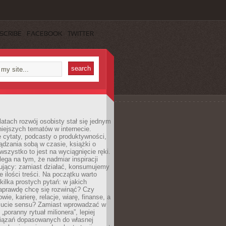
SCRIBE
FACEBOOK
TWITTER
latach rozwój osobisty stał się jednym
niejszych tematów w internecie.
 cytaty, podcasty o produktywności,
ądzania sobą w czasie, książki o
szystko to jest na wyciągnięcie ręki.
ega na tym, że nadmiar inspiracji
żujący: zamiast działać, konsumujemy
 ilości treści. Na początku warto
kilka prostych pytań: w jakich
aprawdę chcę się rozwinąć? Czy
wie, karierę, relacje, wiarę, finanse, a
ucie sensu? Zamiast wprowadzać w
„poranny rytuał milionera”, lepiej
iązań dopasowanych do własnej