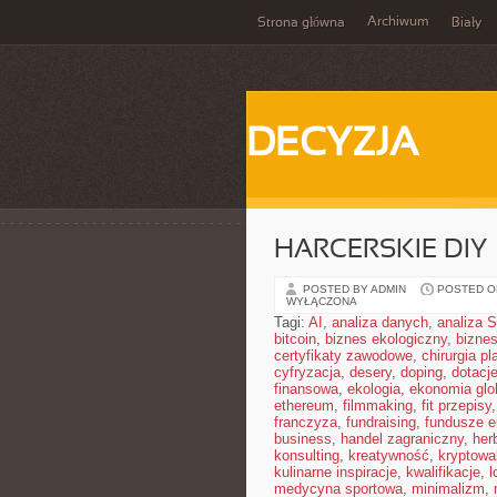
Archiwum
Strona główna
Biały
DECYZJA
HARCERSKIE DIY
POSTED BY ADMIN
POSTED ON
WYŁĄCZONA
Tagi:
AI
,
analiza danych
,
analiza
bitcoin
,
biznes ekologiczny
,
bizne
certyfikaty zawodowe
,
chirurgia p
cyfryzacja
,
desery
,
doping
,
dotacj
finansowa
,
ekologia
,
ekonomia glo
ethereum
,
filmmaking
,
fit przepisy
franczyza
,
fundraising
,
fundusze e
business
,
handel zagraniczny
,
her
konsulting
,
kreatywność
,
kryptowa
kulinarne inspiracje
,
kwalifikacje
,
l
medycyna sportowa
,
minimalizm
,