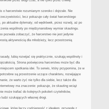
lnikowi przez długi czas, a nie tylko przez chwilę.
is o harcerstwie rozumianym szeroko i dojrzale. Nie
rzeczywistości, lecz pokazuje cały świat harcerskiego
ę, po aktualne dylematy; od wędrówek, przez rozwój, aż po
czenia wspólnoty po międzynarodowy wymiar skautingu.
o pozwala zobaczyć, że harcerstwo nie jest jedynie
ostą aktywnością dla młodzieży, lecz przestrzenią
zasady, lubią rozwijać się praktycznie, szukają wspólnoty i
ojrzałością. Strona poświęcona harcerstwu może być dla
 miejscem spotkania idei. To serwis, który przypomina, że w
otrzebne są przestrzenie uczące charakteru, rozwijające
nie, że warto żyć nie tylko dla siebie, lecz także dla
 internetowy ma znaczenie: pokazuje, że skauting wciąż
nie może trafiać do kolejnych pokoleń czytelników,
ludzi szukających własnej drogi.
ściowe, które łączy codzienność z ideałem, przygodę z