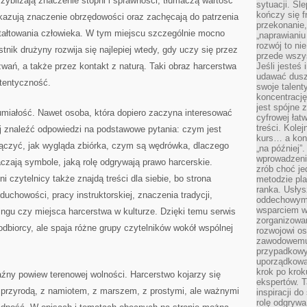
rzybliżają znaczenie stopni i sprawności, tłumaczą wartość
sytuacji. Śl
kończy się f
azują znaczenie obrzędowości oraz zachęcają do patrzenia
przekonanie,
tałtowania człowieka. W tym miejscu szczególnie mocno
„naprawiani
rozwój to nie
nik drużyny rozwija się najlepiej wtedy, gdy uczy się przez
przede wszy
ań, a także przez kontakt z naturą. Taki obraz harcerstwa
Jeśli jesteś 
udawać dusz
utentyczność.
swoje talent
koncentrację
jest spójne 
umiałość. Nawet osoba, która dopiero zaczyna interesować
cyfrowej łat
treści. Kole
j znaleźć odpowiedzi na podstawowe pytania: czym jest
kurs… a konk
łączyć, jak wygląda zbiórka, czym są wędrówka, dlaczego
„na później”
wprowadzeni
aczają symbole, jaką rolę odgrywają prawo harcerskie.
zrób choć je
 czytelnicy także znajdą treści dla siebie, bo strona
metodzie pl
ranka. Usłys
uchowości, pracy instruktorskiej, znaczenia tradycji,
oddechowym?
wsparciem w
gu czy miejsca harcerstwa w kulturze. Dzięki temu serwis
zorganizow
odbiorcy, ale spaja różne grupy czytelników wokół wspólnej
rozwojowi o
zawodowemu.
przypadkowy
uporządkowa
krok po krok
źny powiew terenowej wolności. Harcerstwo kojarzy się
ekspertów. T
 przyrodą, z namiotem, z marszem, z prostymi, ale ważnymi
inspiracji d
rolę odgrywa