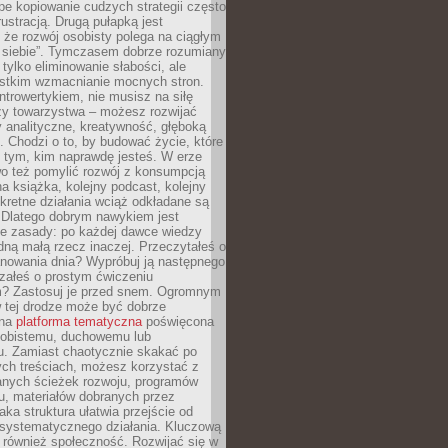
epe kopiowanie cudzych strategii często
rustracją. Drugą pułapką jest
 że rozwój osobisty polega na ciągłym
u siebie”. Tymczasem dobrze rozumiany
 tylko eliminowanie słabości, ale
stkim wzmacnianie mocnych stron.
introwertykiem, nie musisz na siłę
y towarzystwa – możesz rozwijać
y analityczne, kreatywność, głęboką
. Chodzi o to, by budować życie, które
z tym, kim naprawdę jesteś. W erze
wo też pomylić rozwój z konsumpcją
jna książka, kolejny podcast, kolejny
retne działania wciąż odkładane są
. Dlatego dobrym nawykiem jest
e zasady: po każdej dawce wiedzy
dną małą rzecz inaczej. Przeczytałeś o
anowania dnia? Wypróbuj ją następnego
załeś o prostym ćwiczeniu
 Zastosuj je przed snem. Ogromnym
 tej drodze może być dobrze
ana
platforma tematyczna
poświęcona
sobistemu, duchowemu lub
 Zamiast chaotycznie skakać po
ch treściach, możesz korzystać z
nych ścieżek rozwoju, programów
u, materiałów dobranych przez
aka struktura ułatwia przejście od
o systematycznego działania. Kluczową
 również społeczność. Rozwijać się w