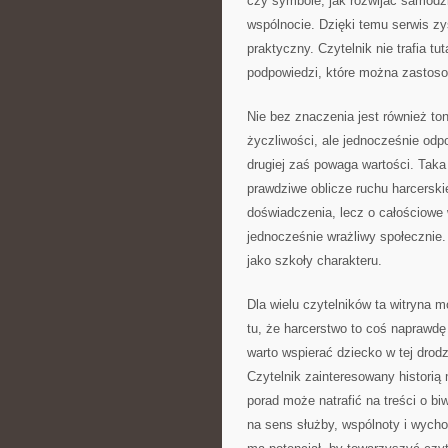
czy symbole, jak rozwijać samodz
wspólnocie. Dzięki temu serwis zys
praktyczny. Czytelnik nie trafia tu
podpowiedzi, które można zastoso
Nie bez znaczenia jest również ton 
życzliwości, ale jednocześnie odpo
drugiej zaś powaga wartości. Tak
prawdziwe oblicze ruchu harcerski
doświadczenia, lecz o całościowe 
jednocześnie wrażliwy społecznie.
jako szkoły charakteru.
Dla wielu czytelników ta witryna 
tu, że harcerstwo to coś naprawd
warto wspierać dziecko w tej drod
Czytelnik zainteresowany historią
porad może natrafić na treści o bi
na sens służby, wspólnoty i wychow