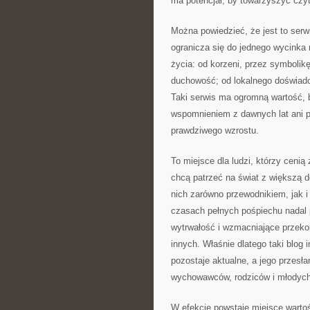
ma potencjał, by towarzyszyć czyte
Można powiedzieć, że jest to serw
ogranicza się do jednego wycinka 
życia: od korzeni, przez symbolik
duchowość; od lokalnego doświad
Taki serwis ma ogromną wartość, b
wspomnieniem z dawnych lat ani pr
prawdziwego wzrostu.
To miejsce dla ludzi, którzy cenią 
chcą patrzeć na świat z większą d
nich zarówno przewodnikiem, jak i
czasach pełnych pośpiechu nadal p
wytrwałość i wzmacniające przekona
innych. Właśnie dlatego taki blog
pozostaje aktualne, a jego przesła
wychowawców, rodziców i młodych 
W efekcie powstaje miejsce warto