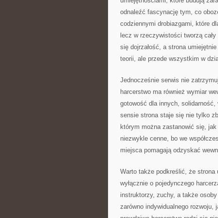
umiejętnościami, które budują za
odnaleźć fascynację tym, co oboz
codziennymi drobiazgami, które d
lecz w rzeczywistości tworzą cały
się dojrzałość, a strona umiejętn
teorii, ale przede wszystkim w dzia
Jednocześnie serwis nie zatrzymu
harcerstwo ma również wymiar wewn
gotowość dla innych, solidarność,
sensie strona staje się nie tylko 
którym można zastanowić się, jak h
niezwykle cenne, bo we współcze
miejsca pomagają odzyskać wewnę
Warto także podkreślić, że strona 
wyłącznie o pojedynczego harcerza
instruktorzy, zuchy, a także osob
zarówno indywidualnego rozwoju, j