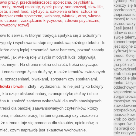
sytuacji. Śl
rawo pracy
,
przedsiębiorczość społeczna
,
psychiatria
,
kończy się f
,
renty
,
rozwój osobisty
,
rynek pracy
,
samorozwój
,
slow life
,
przekonanie,
ostu
,
street food
,
styl życia
,
szkolenia online
,
sztuczna
„naprawiani
bezpieczenia społeczne
,
webinary
,
wiatraki
,
wino
,
własna
rozwój to nie
nie czasem
,
zarządzanie kryzysowe
,
zdrowie psychiczne
,
przede wszy
noważony rozwój
Jeśli jesteś 
udawać dusz
owi to serwis, w którym tradycja spotyka się z aktualnym
swoje talent
koncentrację
rzygody i wychowania staje się podstawą każdego tekstu. To
jest spójne 
które chcą lepiej zrozumieć świat harcerzy, poznać zasady
cyfrowej łat
treści. Kole
rywać, jak wielką rolę w życiu młodych ludzi odgrywają
kurs… a konk
omoc innym. Na stronie można odnaleźć treści dotyczące
„na później”
wprowadzeni
k i codziennego życia drużyny, a także tematów związanych
zrób choć je
metodzie pl
ą, oznaczeniami, biwakami, sprzętem czy spotkaniami.
ranka. Usłys
rówki i biwaki
i Zloty i wydarzenia. To nie jest tylko kolejny
oddechowym?
wsparciem w
 kto czuje bliskość natury, szanuje etykę służby i chce
zorganizow
ożna tu znaleźć zarówno wskazówki dla osób stawiających
rozwojowi o
zawodowemu.
i treści dla bardziej zaawansowanych czytelników, którzy
przypadkowy
uporządkowa
niu, metodzie pracy, historii organizacji czy znaczeniu
krok po krok
, że strona staje się pomocna dla skautów, opiekunów, a
ekspertów. T
inspiracji d
umieć, czym naprawdę jest skautowe wychowanie.
rolę odgrywa