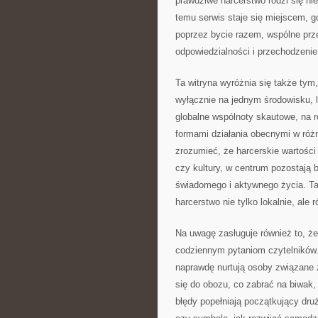
prawdziwe harcerstwo rodzi się nie
temu serwis staje się miejscem, g
poprzez bycie razem, wspólne prz
odpowiedzialności i przechodzenie
Ta witryna wyróżnia się także tym
wyłącznie na jednym środowisku, l
globalne wspólnoty skautowe, na r
formami działania obecnymi w różn
zrozumieć, że harcerskie wartości
czy kultury, w centrum pozostają 
świadomego i aktywnego życia. Ta
harcerstwo nie tylko lokalnie, ale 
Na uwagę zasługuje również to, że
codziennym pytaniom czytelników.
naprawdę nurtują osoby związane 
się do obozu, co zabrać na biwak, 
błędy popełniają początkujący dru