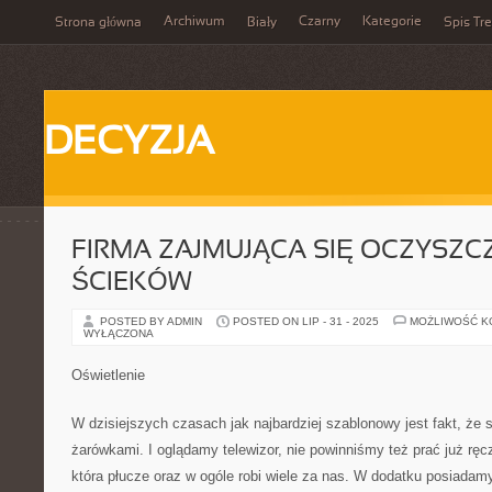
Archiwum
Czarny
Kategorie
Strona główna
Biały
Spis Tre
DECYZJA
FIRMA ZAJMUJĄCA SIĘ OCZYSZC
ŚCIEKÓW
POSTED BY ADMIN
POSTED ON LIP - 31 - 2025
MOŻLIWOŚĆ 
WYŁĄCZONA
Oświetlenie
W dzisiejszych czasach jak najbardziej szablonowy jest fakt, że
żarówkami. I oglądamy telewizor, nie powinniśmy też prać już ręc
która płucze oraz w ogóle robi wiele za nas. W dodatku posiadam