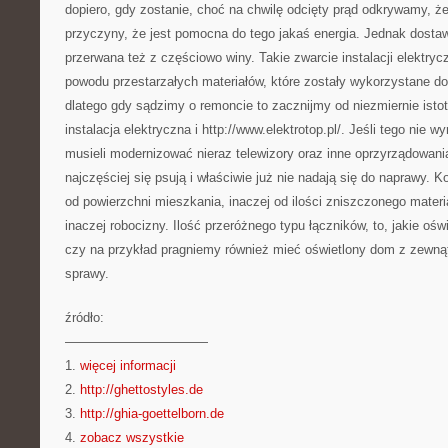
dopiero, gdy zostanie, choć na chwilę odcięty prąd odkrywamy, że 
przyczyny, że jest pomocna do tego jakaś energia. Jednak dost
przerwana też z częściowo winy. Takie zwarcie instalacji elektryc
powodu przestarzałych materiałów, które zostały wykorzystane do 
dlatego gdy sądzimy o remoncie to zacznijmy od niezmiernie istot
instalacja elektryczna i http://www.elektrotop.pl/. Jeśli tego nie
musieli modernizować nieraz telewizory oraz inne oprzyrządowania
najczęściej się psują i właściwie już nie nadają się do naprawy. Kos
od powierzchni mieszkania, inaczej od ilości zniszczonego mater
inaczej robocizny. Ilość przeróżnego typu łączników, to, jakie oświ
czy na przykład pragniemy również mieć oświetlony dom z zewnąt
sprawy.
źródło:
———————————
1.
więcej informacji
2.
http://ghettostyles.de
3.
http://ghia-goettelborn.de
4.
zobacz wszystkie